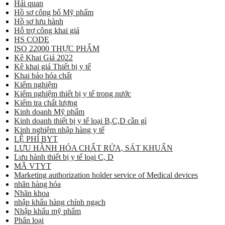
Hải quan
Hồ sơ công bố Mỹ phẩm
Hồ sơ lưu hành
Hỗ trợ công khai giá
HS CODE
ISO 22000 THỰC PHẨM
Kê Khai Giá 2022
Kê khai giá Thiết bị y tế
Khai báo hóa chất
Kiểm nghiệm
Kiểm nghiệm thiết bị y tế trong nước
Kiểm tra chất lượng
Kinh doanh Mỹ phẩm
Kinh doanh thiết bị y tế loại B,C,D cần gì
Kinh nghiệm nhập hàng y tế
LỆ PHÍ BYT
LƯU HÀNH HÓA CHẤT RỬA, SÁT KHUẨN
Lưu hành thiết bị y tế loại C, D
MÃ VTYT
Marketing authorization holder service of Medical devices
nhãn hàng hóa
Nhãn khoa
nhập khẩu hàng chính ngạch
Nhập khẩu mỹ phẩm
Phân loại