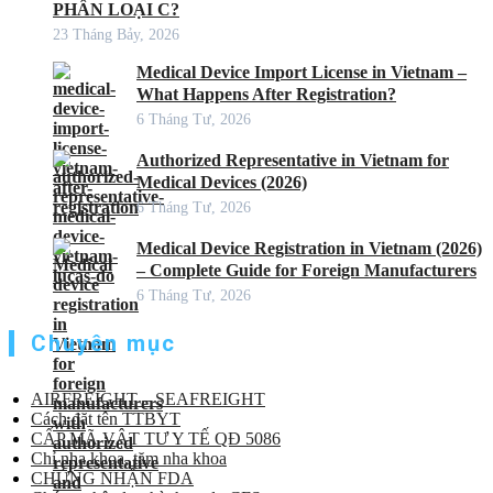
PHÂN LOẠI C?
23 Tháng Bảy, 2026
Medical Device Import License in Vietnam –
What Happens After Registration?
6 Tháng Tư, 2026
Authorized Representative in Vietnam for
Medical Devices (2026)
6 Tháng Tư, 2026
Medical Device Registration in Vietnam (2026)
– Complete Guide for Foreign Manufacturers
6 Tháng Tư, 2026
Chuyên mục
AIRFREIGHT – SEAFREIGHT
Cách đặt tên TTBYT
CẤP MÃ VẬT TƯ Y TẾ QĐ 5086
Chỉ nha khoa, tăm nha khoa
CHỨNG NHẬN FDA