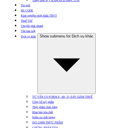
Trang thiết bị y tế loại BCD thuộc TT30
Tin mới
HS CODE
Kinh nghiệm nhập khẩu TBYT
Thuế VAT
Chuyển phát nhanh
Văn bản luật
Show submenu for Dịch vụ khác
Dịch vụ khác
TƯ VẤN CO FORM E, AK, D, EAV GIẢM THUẾ
Công bố mỹ phẩm
Thực phẩm chức năng
Khai báo hóa chất
Kiểm tra chất lượng
ISO 22000 THỰC PHẨM
CHỨNG NHẬN FDA