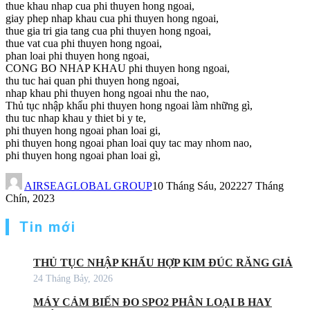
thue khau nhap cua phi thuyen hong ngoai,
giay phep nhap khau cua phi thuyen hong ngoai,
thue gia tri gia tang cua phi thuyen hong ngoai,
thue vat cua phi thuyen hong ngoai,
phan loai phi thuyen hong ngoai,
CONG BO NHAP KHAU phi thuyen hong ngoai,
thu tuc hai quan phi thuyen hong ngoai,
nhap khau phi thuyen hong ngoai nhu the nao,
Thủ tục nhập khẩu phi thuyen hong ngoai làm những gì,
thu tuc nhap khau y thiet bi y te,
phi thuyen hong ngoai phan loai gi,
phi thuyen hong ngoai phan loai quy tac may nhom nao,
phi thuyen hong ngoai phan loai gì,
AIRSEAGLOBAL GROUP
10 Tháng Sáu, 2022
27 Tháng
Chín, 2023
Tin mới
THỦ TỤC NHẬP KHẨU HỢP KIM ĐÚC RĂNG GIẢ
24 Tháng Bảy, 2026
MÁY CẢM BIẾN ĐO SPO2 PHÂN LOẠI B HAY