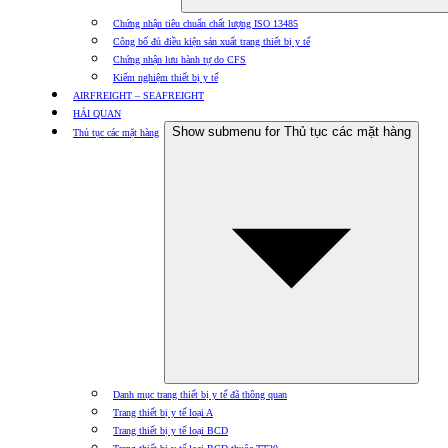
Chứng nhận tiêu chuẩn chất lượng ISO 13485
Công bố đủ điều kiện sản xuất trang thiết bị y tế
Chứng nhận lưu hành tự do CFS
Kiểm nghiệm thiết bị y tế
AIRFREIGHT – SEAFREIGHT
HẢI QUAN
Show submenu for Thủ tục các mặt hàng
Thủ tục các mặt hàng
Danh mục trang thiết bị y tế đã thông quan
Trang thiết bị y tế loại A
Trang thiết bị y tế loại BCD