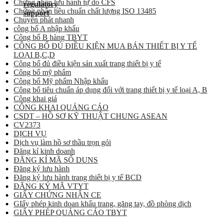
Chứng nhận lưu hành tự do CFS
Chứng nhận tiêu chuẩn chất lượng ISO 13485
Chuyển phát nhanh
công bố A nhập khẩu
Công bố B hàng TBYT
CÔNG BỐ ĐỦ ĐIỀU KIỆN MUA BÁN THIẾT BỊ Y TẾ
LOẠI B,C,D
Công bố đủ điều kiện sản xuất trang thiết bị y tế
Công bố mỹ phẩm
Công bố Mỹ phẩm Nhập khẩu
Công bố tiêu chuẩn áp dụng đối với trang thiết bị y tế loại A, B
Công khai giá
CÔNG KHAI QUẢNG CÁO
CSDT – HỒ SƠ KỸ THUẬT CHUNG ASEAN
CV2373
DỊCH VỤ
Dịch vụ làm hồ sơ thầu trọn gói
Đăng kí kinh doanh
ĐĂNG KÍ MÃ SỐ DUNS
Đăng ký lưu hành
Đăng ký lưu hành trang thiết bị y tế BCD
ĐĂNG KÝ MÃ VTYT
GIẤY CHỨNG NHẬN CE
GIấy phép kinh doan khẩu trang, găng tay, đồ phòng dịch
GIẤY PHÉP QUẢNG CÁO TBYT