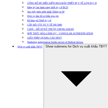
CÔNG BỐ ĐỦ ĐIỀU KIỆN MUA BÁN THIẾT BỊ Y TẾ LOẠI B,C,D
Đăng ký lưu hành trang thiết bị y tế BCD
Xin giấy phép nhập khẩu Thông tư 30
Dịch vụ làm hồ sơ thầu trọn gói
Kê khai giá Thiết bị y tế
CẤP MÃ VẬT TƯ Y TẾ QĐ 5086
CSDT – HỒ SƠ KỸ THUẬT CHUNG ASEAN
HỢP THỨC HÓA LÃNH SỰ – CONSULAR AUTHENTICATION
GIẤY PHÉP QUẢNG CÁO TBYT
Marketing authorization holder service of Medical devices
Show submenu for Dịch vụ xuất khẩu TBYT
Dịch vụ xuất khẩu TBYT