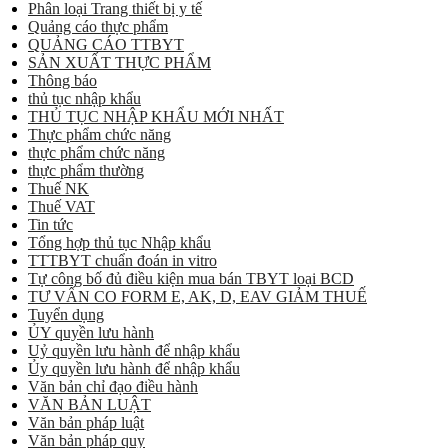
Phân loại Trang thiết bị y tế
Quảng cáo thực phẩm
QUẢNG CÁO TTBYT
SẢN XUẤT THỰC PHẨM
Thông báo
thủ tục nhập khẩu
THỦ TỤC NHẬP KHẨU MỚI NHẤT
Thực phẩm chức năng
thực phẩm chức năng
thực phẩm thường
Thuế NK
Thuế VAT
Tin tức
Tổng hợp thủ tục Nhập khẩu
TTTBYT chuẩn đoán in vitro
Tự công bố đủ điều kiện mua bán TBYT loại BCD
TƯ VẤN CO FORM E, AK, D, EAV GIẢM THUẾ
Tuyển dụng
ỦY quyền lưu hành
Uỷ quyền lưu hành để nhập khẩu
Ủy quyền lưu hành để nhập khẩu
Văn bản chỉ đạo điều hành
VĂN BẢN LUẬT
Văn bản pháp luật
Văn bản pháp quy