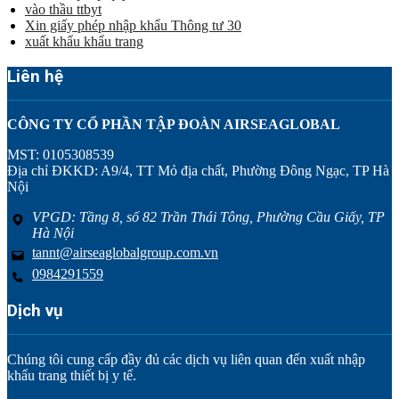
vào thầu ttbyt
Xin giấy phép nhập khẩu Thông tư 30
xuất khẩu khẩu trang
Liên hệ
CÔNG TY CỔ PHẦN TẬP ĐOÀN AIRSEAGLOBAL
MST: 0105308539
Địa chỉ ĐKKD: A9/4, TT Mỏ địa chất, Phường Đông Ngạc, TP Hà
Nội
VPGD: Tầng 8, số 82 Trần Thái Tông, Phường Cầu Giấy, TP
Hà Nội
tannt@airseaglobalgroup.com.vn
0984291559
Dịch vụ
Chúng tôi cung cấp đầy đủ các dịch vụ liên quan đến xuất nhập
khẩu trang thiết bị y tế.