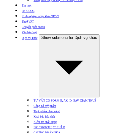
Trang thiết bị y tế loại BCD thuộc TT30
Tin mới
HS CODE
Kinh nghiệm nhập khẩu TBYT
Thuế VAT
Chuyển phát nhanh
Văn bản luật
Show submenu for Dịch vụ khác
Dịch vụ khác
TƯ VẤN CO FORM E, AK, D, EAV GIẢM THUẾ
Công bố mỹ phẩm
Thực phẩm chức năng
Khai báo hóa chất
Kiểm tra chất lượng
ISO 22000 THỰC PHẨM
CHỨNG NHẬN FDA