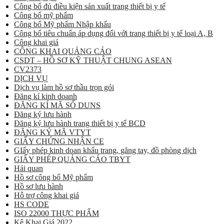
Công bố đủ điều kiện sản xuất trang thiết bị y tế
Công bố mỹ phẩm
Công bố Mỹ phẩm Nhập khẩu
Công bố tiêu chuẩn áp dụng đối với trang thiết bị y tế loại A, B
Công khai giá
CÔNG KHAI QUẢNG CÁO
CSDT – HỒ SƠ KỸ THUẬT CHUNG ASEAN
CV2373
DỊCH VỤ
Dịch vụ làm hồ sơ thầu trọn gói
Đăng kí kinh doanh
ĐĂNG KÍ MÃ SỐ DUNS
Đăng ký lưu hành
Đăng ký lưu hành trang thiết bị y tế BCD
ĐĂNG KÝ MÃ VTYT
GIẤY CHỨNG NHẬN CE
GIấy phép kinh doan khẩu trang, găng tay, đồ phòng dịch
GIẤY PHÉP QUẢNG CÁO TBYT
Hải quan
Hồ sơ công bố Mỹ phẩm
Hồ sơ lưu hành
Hỗ trợ công khai giá
HS CODE
ISO 22000 THỰC PHẨM
Kê Khai Giá 2022