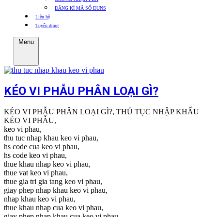
ĐĂNG KÍ MÃ SỐ DUNS
Liên hệ
Tuyển dụng
Menu
KÉO VI PHẪU PHÂN LOẠI GÌ?
KÉO VI PHẪU PHÂN LOẠI GÌ?, THỦ TỤC NHẬP KHẨU
KÉO VI PHẪU,
keo vi phau,
thu tuc nhap khau keo vi phau,
hs code cua keo vi phau,
hs code keo vi phau,
thue khau nhap keo vi phau,
thue vat keo vi phau,
thue gia tri gia tang keo vi phau,
giay phep nhap khau keo vi phau,
nhap khau keo vi phau,
thue khau nhap cua keo vi phau,
giay phep nhap khau cua keo vi phau,