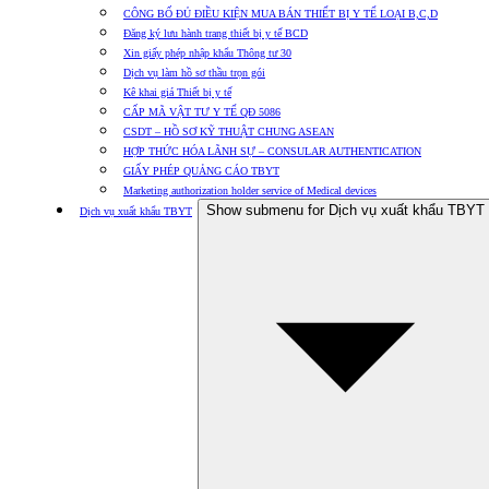
CÔNG BỐ ĐỦ ĐIỀU KIỆN MUA BÁN THIẾT BỊ Y TẾ LOẠI B,C,D
Đăng ký lưu hành trang thiết bị y tế BCD
Xin giấy phép nhập khẩu Thông tư 30
Dịch vụ làm hồ sơ thầu trọn gói
Kê khai giá Thiết bị y tế
CẤP MÃ VẬT TƯ Y TẾ QĐ 5086
CSDT – HỒ SƠ KỸ THUẬT CHUNG ASEAN
HỢP THỨC HÓA LÃNH SỰ – CONSULAR AUTHENTICATION
GIẤY PHÉP QUẢNG CÁO TBYT
Marketing authorization holder service of Medical devices
Show submenu for Dịch vụ xuất khẩu TBYT
Dịch vụ xuất khẩu TBYT