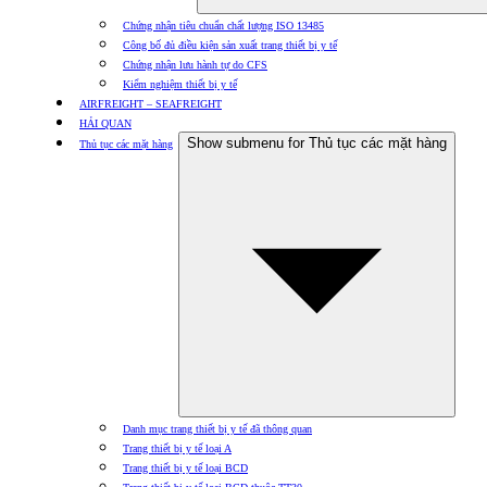
Chứng nhận tiêu chuẩn chất lượng ISO 13485
Công bố đủ điều kiện sản xuất trang thiết bị y tế
Chứng nhận lưu hành tự do CFS
Kiểm nghiệm thiết bị y tế
AIRFREIGHT – SEAFREIGHT
HẢI QUAN
Show submenu for Thủ tục các mặt hàng
Thủ tục các mặt hàng
Danh mục trang thiết bị y tế đã thông quan
Trang thiết bị y tế loại A
Trang thiết bị y tế loại BCD