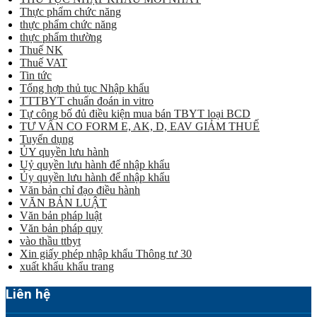
Thực phẩm chức năng
thực phẩm chức năng
thực phẩm thường
Thuế NK
Thuế VAT
Tin tức
Tổng hợp thủ tục Nhập khẩu
TTTBYT chuẩn đoán in vitro
Tự công bố đủ điều kiện mua bán TBYT loại BCD
TƯ VẤN CO FORM E, AK, D, EAV GIẢM THUẾ
Tuyển dụng
ỦY quyền lưu hành
Uỷ quyền lưu hành để nhập khẩu
Ủy quyền lưu hành để nhập khẩu
Văn bản chỉ đạo điều hành
VĂN BẢN LUẬT
Văn bản pháp luật
Văn bản pháp quy
vào thầu ttbyt
Xin giấy phép nhập khẩu Thông tư 30
xuất khẩu khẩu trang
Liên hệ