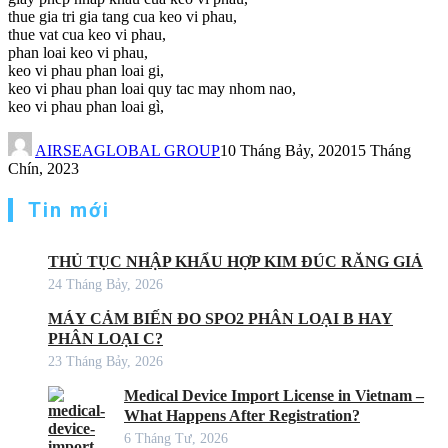
thue gia tri gia tang cua keo vi phau,
thue vat cua keo vi phau,
phan loai keo vi phau,
keo vi phau phan loai gi,
keo vi phau phan loai quy tac may nhom nao,
keo vi phau phan loai gì,
AIRSEAGLOBAL GROUP
10 Tháng Bảy, 2020
15 Tháng
Chín, 2023
Tin mới
THỦ TỤC NHẬP KHẨU HỢP KIM ĐÚC RĂNG GIẢ
24 Tháng Bảy, 2026
MÁY CẢM BIẾN ĐO SPO2 PHÂN LOẠI B HAY
PHÂN LOẠI C?
23 Tháng Bảy, 2026
Medical Device Import License in Vietnam –
What Happens After Registration?
6 Tháng Tư, 2026