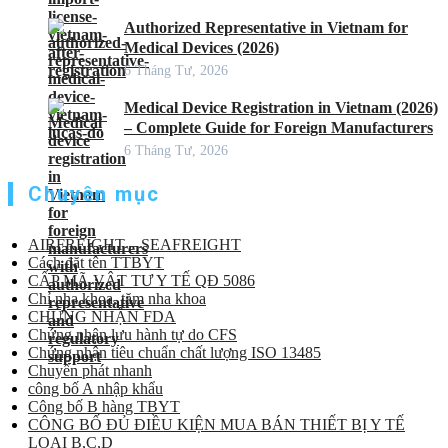
Authorized Representative in Vietnam for
Medical Devices (2026)
6 Tháng Tư, 2026
Medical Device Registration in Vietnam (2026)
– Complete Guide for Foreign Manufacturers
6 Tháng Tư, 2026
Chuyên mục
AIRFREIGHT – SEAFREIGHT
Cách đặt tên TTBYT
CẤP MÃ VẬT TƯ Y TẾ QĐ 5086
Chỉ nha khoa, tăm nha khoa
CHỨNG NHẬN FDA
Chứng nhận lưu hành tự do CFS
Chứng nhận tiêu chuẩn chất lượng ISO 13485
Chuyển phát nhanh
công bố A nhập khẩu
Công bố B hàng TBYT
CÔNG BỐ ĐỦ ĐIỀU KIỆN MUA BÁN THIẾT BỊ Y TẾ
LOẠI B,C,D