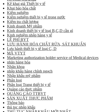
Kê khai giá Thiết bị y tế
Khai báo hóa chất
Kiểm nghiệm
Kiểm nghiệm thiết bị y tế trong nước
Kiểm tra chất lượng
Kinh doanh Mỹ phẩm
Kinh doanh thiết bị y tế loại B,C,D cần gì
Kinh nghiệm nhập hàng y tế
LỆ PHÍ BYT
LƯU HÀNH HÓA CHẤT RỬA, SÁT KHUẨN
Lưu hành thiết bị y tế loại C, D
MÃ VTYT
Marketing authorization holder service of Medical devices
nhãn hàng hóa
Nhãn khoa
nhập khẩu hàng chính ngạch
Nhập khẩu mỹ phẩm
Phân loại
Phân loại Trang thiết bị y tế
Quảng cáo thực phẩm
QUẢNG CÁO TTBYT
SẢN XUẤT THỰC PHẨM
Thông báo
thủ tục nhập khẩu
THỦ TỤC NHẬP KHẨU MỚI NHẤT