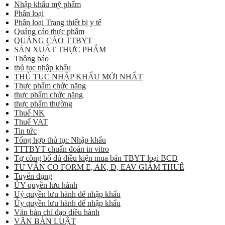
Nhập khẩu mỹ phẩm
Phân loại
Phân loại Trang thiết bị y tế
Quảng cáo thực phẩm
QUẢNG CÁO TTBYT
SẢN XUẤT THỰC PHẨM
Thông báo
thủ tục nhập khẩu
THỦ TỤC NHẬP KHẨU MỚI NHẤT
Thực phẩm chức năng
thực phẩm chức năng
thực phẩm thường
Thuế NK
Thuế VAT
Tin tức
Tổng hợp thủ tục Nhập khẩu
TTTBYT chuẩn đoán in vitro
Tự công bố đủ điều kiện mua bán TBYT loại BCD
TƯ VẤN CO FORM E, AK, D, EAV GIẢM THUẾ
Tuyển dụng
ỦY quyền lưu hành
Uỷ quyền lưu hành để nhập khẩu
Ủy quyền lưu hành để nhập khẩu
Văn bản chỉ đạo điều hành
VĂN BẢN LUẬT