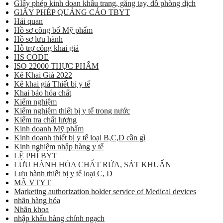
GIấy phép kinh doan khẩu trang, găng tay, đồ phòng dịch
GIẤY PHÉP QUẢNG CÁO TBYT
Hải quan
Hồ sơ công bố Mỹ phẩm
Hồ sơ lưu hành
Hỗ trợ công khai giá
HS CODE
ISO 22000 THỰC PHẨM
Kê Khai Giá 2022
Kê khai giá Thiết bị y tế
Khai báo hóa chất
Kiểm nghiệm
Kiểm nghiệm thiết bị y tế trong nước
Kiểm tra chất lượng
Kinh doanh Mỹ phẩm
Kinh doanh thiết bị y tế loại B,C,D cần gì
Kinh nghiệm nhập hàng y tế
LỆ PHÍ BYT
LƯU HÀNH HÓA CHẤT RỬA, SÁT KHUẨN
Lưu hành thiết bị y tế loại C, D
MÃ VTYT
Marketing authorization holder service of Medical devices
nhãn hàng hóa
Nhãn khoa
nhập khẩu hàng chính ngạch