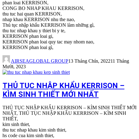
phan loai KERRISON,
CONG BO NHAP KHAU KERRISON,
thu tuc hai quan KERRISON,
nhap khau KERRISON nhu the nao,
Thủ tục nhập khẩu KERRISON làm những gì,
thu tuc nhap khau y thiet bi y te,
KERRISON phan loai gi,
KERRISON phan loai quy tac may nhom nao,
KERRISON phan loai gì,
AIRSEAGLOBAL GROUP
13 Tháng Chín, 2022
11 Tháng
Mười, 2023
THỦ TỤC NHẬP KHẨU KERRISON –
KÌM SINH THIẾT MỚI NHẤT
THỦ TỤC NHẬP KHẨU KERRISON – KÌM SINH THIẾT MỚI
NHẤT, THỦ TỤC NHẬP KHẨU KERRISON – KÌM SINH
THIẾT,
kim sinh thiet,
thu tuc nhap khau kim sinh thiet,
hs code cua kim sinh thiet,