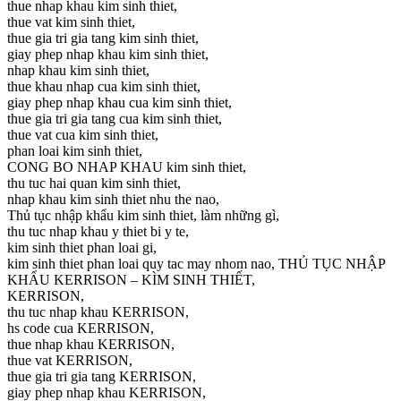
thue nhap khau kim sinh thiet,
thue vat kim sinh thiet,
thue gia tri gia tang kim sinh thiet,
giay phep nhap khau kim sinh thiet,
nhap khau kim sinh thiet,
thue khau nhap cua kim sinh thiet,
giay phep nhap khau cua kim sinh thiet,
thue gia tri gia tang cua kim sinh thiet,
thue vat cua kim sinh thiet,
phan loai kim sinh thiet,
CONG BO NHAP KHAU kim sinh thiet,
thu tuc hai quan kim sinh thiet,
nhap khau kim sinh thiet nhu the nao,
Thủ tục nhập khẩu kim sinh thiet, làm những gì,
thu tuc nhap khau y thiet bi y te,
kim sinh thiet phan loai gi,
kim sinh thiet phan loai quy tac may nhom nao, THỦ TỤC NHẬP
KHẨU KERRISON – KÌM SINH THIẾT,
KERRISON,
thu tuc nhap khau KERRISON,
hs code cua KERRISON,
thue nhap khau KERRISON,
thue vat KERRISON,
thue gia tri gia tang KERRISON,
giay phep nhap khau KERRISON,