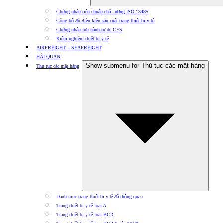
Chứng nhận tiêu chuẩn chất lượng ISO 13485
Công bố đủ điều kiện sản xuất trang thiết bị y tế
Chứng nhận lưu hành tự do CFS
Kiểm nghiệm thiết bị y tế
AIRFREIGHT – SEAFREIGHT
HẢI QUAN
Show submenu for Thủ tục các mặt hàng
Thủ tục các mặt hàng
Danh mục trang thiết bị y tế đã thông quan
Trang thiết bị y tế loại A
Trang thiết bị y tế loại BCD