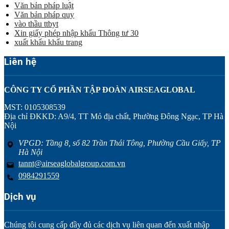
Văn bản pháp luật
Văn bản pháp quy
vào thầu ttbyt
Xin giấy phép nhập khẩu Thông tư 30
xuất khẩu khẩu trang
Liên hệ
CÔNG TY CỔ PHẦN TẬP ĐOÀN AIRSEAGLOBAL
MST: 0105308539
Địa chỉ ĐKKD: A9/4, TT Mỏ địa chất, Phường Đông Ngạc, TP Hà
Nội
VPGD: Tầng 8, số 82 Trần Thái Tông, Phường Cầu Giấy, TP
Hà Nội
tannt@airseaglobalgroup.com.vn
0984291559
Dịch vụ
Chúng tôi cung cấp đầy đủ các dịch vụ liên quan đến xuất nhập