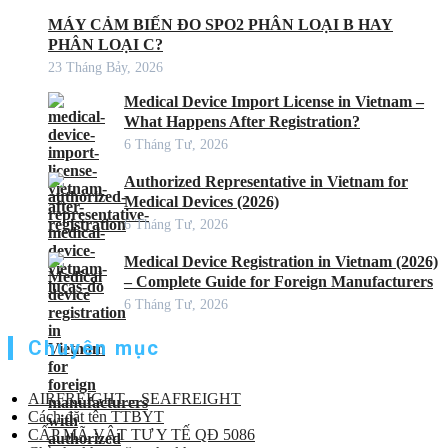
MÁY CẢM BIẾN ĐO SPO2 PHÂN LOẠI B HAY
PHÂN LOẠI C?
23 Tháng Bảy, 2026
Medical Device Import License in Vietnam –
What Happens After Registration?
6 Tháng Tư, 2026
Authorized Representative in Vietnam for
Medical Devices (2026)
6 Tháng Tư, 2026
Medical Device Registration in Vietnam (2026)
– Complete Guide for Foreign Manufacturers
6 Tháng Tư, 2026
Chuyên mục
AIRFREIGHT – SEAFREIGHT
Cách đặt tên TTBYT
CẤP MÃ VẬT TƯ Y TẾ QĐ 5086