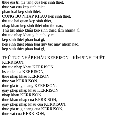
thue gia tri gia tang cua kep sinh thiet,
thue vat cua kep sinh thiet,
phan loai kep sinh thiet,
CONG BO NHAP KHAU kep sinh thiet,
thu tuc hai quan kep sinh thiet,
nhap khau kep sinh thiet nhu the nao,
Thủ tục nhập khẩu kep sinh thiet, làm những gì,
thu tuc nhap khau y thiet bi y te,
kep sinh thiet phan loai gi,
kep sinh thiet phan loai quy tac may nhom nao,
kep sinh thiet phan loai gì,
THỦ TỤC NHẬP KHẨU KERRISON – KÌM SINH THIẾT,
KERRISON,
thu tuc nhap khau KERRISON,
hs code cua KERRISON,
thue nhap khau KERRISON,
thue vat KERRISON,
thue gia tri gia tang KERRISON,
giay phep nhap khau KERRISON,
nhap khau KERRISON,
thue khau nhap cua KERRISON,
giay phep nhap khau cua KERRISON,
thue gia tri gia tang cua KERRISON,
thue vat cua KERRISON,