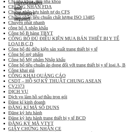
Chỉ nha khoa, tăm nha khoa
CHỨNG NHẬN FDA
Chứng nhận lưu hành tự do CFS
Chứng nhận tiêu chuẩn chất lượng ISO 13485
Chuyển phát nhanh
công bố A nhập khẩu
Công bố B hàng TBYT
CÔNG BỐ ĐỦ ĐIỀU KIỆN MUA BÁN THIẾT BỊ Y TẾ
LOẠI B,C,D
Công bố đủ điều kiện sản xuất trang thiết bị y tế
Công bố mỹ phẩm
Công bố Mỹ phẩm Nhập khẩu
Công bố tiêu chuẩn áp dụng đối với trang thiết bị y tế loại A, B
Công khai giá
CÔNG KHAI QUẢNG CÁO
CSDT – HỒ SƠ KỸ THUẬT CHUNG ASEAN
CV2373
DỊCH VỤ
Dịch vụ làm hồ sơ thầu trọn gói
Đăng kí kinh doanh
ĐĂNG KÍ MÃ SỐ DUNS
Đăng ký lưu hành
Đăng ký lưu hành trang thiết bị y tế BCD
ĐĂNG KÝ MÃ VTYT
GIẤY CHỨNG NHẬN CE