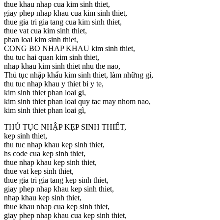
thue khau nhap cua kim sinh thiet,
giay phep nhap khau cua kim sinh thiet,
thue gia tri gia tang cua kim sinh thiet,
thue vat cua kim sinh thiet,
phan loai kim sinh thiet,
CONG BO NHAP KHAU kim sinh thiet,
thu tuc hai quan kim sinh thiet,
nhap khau kim sinh thiet nhu the nao,
Thủ tục nhập khẩu kim sinh thiet, làm những gì,
thu tuc nhap khau y thiet bi y te,
kim sinh thiet phan loai gi,
kim sinh thiet phan loai quy tac may nhom nao,
kim sinh thiet phan loai gì,
THỦ TỤC NHẬP KẸP SINH THIẾT,
kep sinh thiet,
thu tuc nhap khau kep sinh thiet,
hs code cua kep sinh thiet,
thue nhap khau kep sinh thiet,
thue vat kep sinh thiet,
thue gia tri gia tang kep sinh thiet,
giay phep nhap khau kep sinh thiet,
nhap khau kep sinh thiet,
thue khau nhap cua kep sinh thiet,
giay phep nhap khau cua kep sinh thiet,