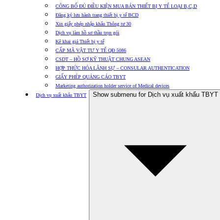
CÔNG BỐ ĐỦ ĐIỀU KIỆN MUA BÁN THIẾT BỊ Y TẾ LOẠI B,C,D
Đăng ký lưu hành trang thiết bị y tế BCD
Xin giấy phép nhập khẩu Thông tư 30
Dịch vụ làm hồ sơ thầu trọn gói
Kê khai giá Thiết bị y tế
CẤP MÃ VẬT TƯ Y TẾ QĐ 5086
CSDT – HỒ SƠ KỸ THUẬT CHUNG ASEAN
HỢP THỨC HÓA LÃNH SỰ – CONSULAR AUTHENTICATION
GIẤY PHÉP QUẢNG CÁO TBYT
Marketing authorization holder service of Medical devices
Show submenu for Dịch vụ xuất khẩu TBYT
Dịch vụ xuất khẩu TBYT