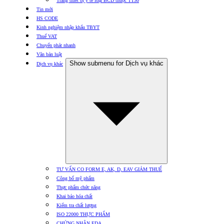
Trang thiết bị y tế loại BCD thuộc TT30
Tin mới
HS CODE
Kinh nghiệm nhập khẩu TBYT
Thuế VAT
Chuyển phát nhanh
Văn bản luật
Show submenu for Dịch vụ khác
Dịch vụ khác
TƯ VẤN CO FORM E, AK, D, EAV GIẢM THUẾ
Công bố mỹ phẩm
Thực phẩm chức năng
Khai báo hóa chất
Kiểm tra chất lượng
ISO 22000 THỰC PHẨM
CHỨNG NHẬN FDA