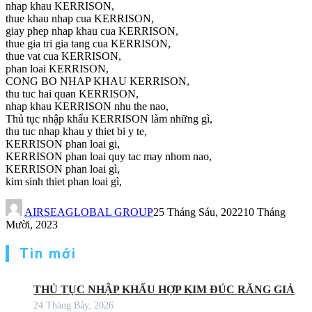
nhap khau KERRISON,
thue khau nhap cua KERRISON,
giay phep nhap khau cua KERRISON,
thue gia tri gia tang cua KERRISON,
thue vat cua KERRISON,
phan loai KERRISON,
CONG BO NHAP KHAU KERRISON,
thu tuc hai quan KERRISON,
nhap khau KERRISON nhu the nao,
Thủ tục nhập khẩu KERRISON làm những gì,
thu tuc nhap khau y thiet bi y te,
KERRISON phan loai gi,
KERRISON phan loai quy tac may nhom nao,
KERRISON phan loai gì,
kim sinh thiet phan loai gì,
AIRSEAGLOBAL GROUP
25 Tháng Sáu, 2022
10 Tháng
Mười, 2023
Tin mới
THỦ TỤC NHẬP KHẨU HỢP KIM ĐÚC RĂNG GIẢ
24 Tháng Bảy, 2026