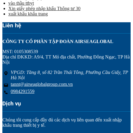
vào thầu ttbyt
Xin giấy phép nhập khẩu Thông tư 30
xuất khẩu khẩu trang
Liên hệ
CÔNG TY CỔ PHẦN TẬP ĐOÀN AIRSEAGLOBAL
MST: 0105308539
Địa chỉ ĐKKD: A9/4, TT Mỏ địa chất, Phường Đông Ngạc, TP Hà
Nội
VPGD: Tầng 8, số 82 Trần Thái Tông, Phường Cầu Giấy, TP
Hà Nội
tannt@airseaglobalgroup.com.vn
0984291559
Dịch vụ
Chúng tôi cung cấp đầy đủ các dịch vụ liên quan đến xuất nhập
khẩu trang thiết bị y tế.