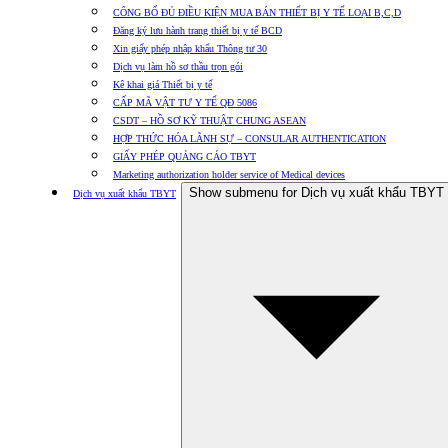
CÔNG BỐ ĐỦ ĐIỀU KIỆN MUA BÁN THIẾT BỊ Y TẾ LOẠI B,C,D
Đăng ký lưu hành trang thiết bị y tế BCD
Xin giấy phép nhập khẩu Thông tư 30
Dịch vụ làm hồ sơ thầu trọn gói
Kê khai giá Thiết bị y tế
CẤP MÃ VẬT TƯ Y TẾ QĐ 5086
CSDT – HỒ SƠ KỸ THUẬT CHUNG ASEAN
HỢP THỨC HÓA LÃNH SỰ – CONSULAR AUTHENTICATION
GIẤY PHÉP QUẢNG CÁO TBYT
Marketing authorization holder service of Medical devices
Show submenu for Dịch vụ xuất khẩu TBYT
Dịch vụ xuất khẩu TBYT