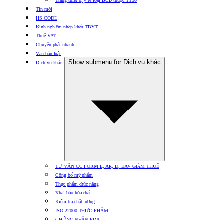
Trang thiết bị y tế loại BCD thuộc TT30
Tin mới
HS CODE
Kinh nghiệm nhập khẩu TBYT
Thuế VAT
Chuyển phát nhanh
Văn bản luật
Show submenu for Dịch vụ khác
Dịch vụ khác
TƯ VẤN CO FORM E, AK, D, EAV GIẢM THUẾ
Công bố mỹ phẩm
Thực phẩm chức năng
Khai báo hóa chất
Kiểm tra chất lượng
ISO 22000 THỰC PHẨM
CHỨNG NHẬN FDA