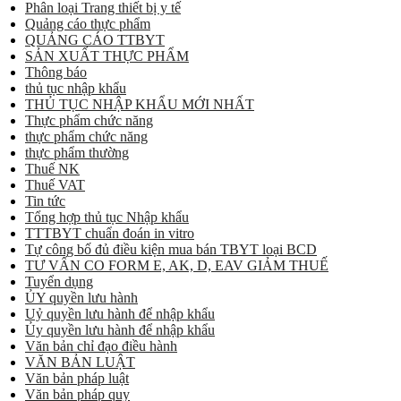
Phân loại Trang thiết bị y tế
Quảng cáo thực phẩm
QUẢNG CÁO TTBYT
SẢN XUẤT THỰC PHẨM
Thông báo
thủ tục nhập khẩu
THỦ TỤC NHẬP KHẨU MỚI NHẤT
Thực phẩm chức năng
thực phẩm chức năng
thực phẩm thường
Thuế NK
Thuế VAT
Tin tức
Tổng hợp thủ tục Nhập khẩu
TTTBYT chuẩn đoán in vitro
Tự công bố đủ điều kiện mua bán TBYT loại BCD
TƯ VẤN CO FORM E, AK, D, EAV GIẢM THUẾ
Tuyển dụng
ỦY quyền lưu hành
Uỷ quyền lưu hành để nhập khẩu
Ủy quyền lưu hành để nhập khẩu
Văn bản chỉ đạo điều hành
VĂN BẢN LUẬT
Văn bản pháp luật
Văn bản pháp quy