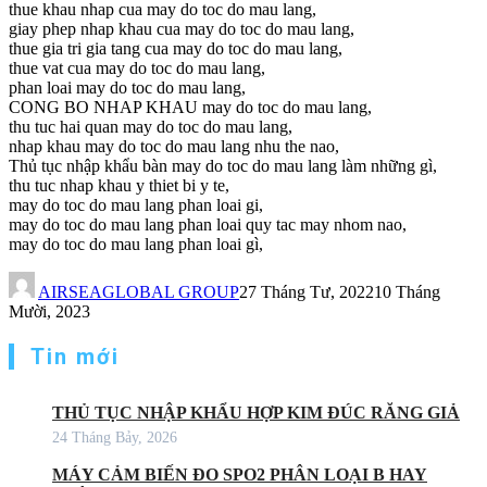
thue khau nhap cua may do toc do mau lang,
giay phep nhap khau cua may do toc do mau lang,
thue gia tri gia tang cua may do toc do mau lang,
thue vat cua may do toc do mau lang,
phan loai may do toc do mau lang,
CONG BO NHAP KHAU may do toc do mau lang,
thu tuc hai quan may do toc do mau lang,
nhap khau may do toc do mau lang nhu the nao,
Thủ tục nhập khẩu bàn may do toc do mau lang làm những gì,
thu tuc nhap khau y thiet bi y te,
may do toc do mau lang phan loai gi,
may do toc do mau lang phan loai quy tac may nhom nao,
may do toc do mau lang phan loai gì,
AIRSEAGLOBAL GROUP
27 Tháng Tư, 2022
10 Tháng
Mười, 2023
Tin mới
THỦ TỤC NHẬP KHẨU HỢP KIM ĐÚC RĂNG GIẢ
24 Tháng Bảy, 2026
MÁY CẢM BIẾN ĐO SPO2 PHÂN LOẠI B HAY