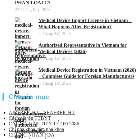
PHÂN LOẠI C?
23 Tháng Bảy, 2026
Medical Device Import License in Vietnam –
What Happens After Registration?
6 Tháng Tư, 2026
Authorized Representative in Vietnam for
Medical Devices (2026)
6 Tháng Tư, 2026
Medical Device Registration in Vietnam (2026)
– Complete Guide for Foreign Manufacturers
6 Tháng Tư, 2026
Chuyên mục
AIRFREIGHT – SEAFREIGHT
Cách đặt tên TTBYT
CẤP MÃ VẬT TƯ Y TẾ QĐ 5086
Chỉ nha khoa, tăm nha khoa
CHỨNG NHẬN FDA