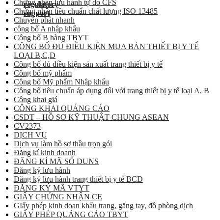
Chứng nhận lưu hành tự do CFS
Chứng nhận tiêu chuẩn chất lượng ISO 13485
Chuyển phát nhanh
công bố A nhập khẩu
Công bố B hàng TBYT
CÔNG BỐ ĐỦ ĐIỀU KIỆN MUA BÁN THIẾT BỊ Y TẾ
LOẠI B,C,D
Công bố đủ điều kiện sản xuất trang thiết bị y tế
Công bố mỹ phẩm
Công bố Mỹ phẩm Nhập khẩu
Công bố tiêu chuẩn áp dụng đối với trang thiết bị y tế loại A, B
Công khai giá
CÔNG KHAI QUẢNG CÁO
CSDT – HỒ SƠ KỸ THUẬT CHUNG ASEAN
CV2373
DỊCH VỤ
Dịch vụ làm hồ sơ thầu trọn gói
Đăng kí kinh doanh
ĐĂNG KÍ MÃ SỐ DUNS
Đăng ký lưu hành
Đăng ký lưu hành trang thiết bị y tế BCD
ĐĂNG KÝ MÃ VTYT
GIẤY CHỨNG NHẬN CE
GIấy phép kinh doan khẩu trang, găng tay, đồ phòng dịch
GIẤY PHÉP QUẢNG CÁO TBYT