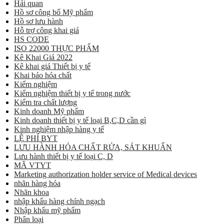
Hải quan
Hồ sơ công bố Mỹ phẩm
Hồ sơ lưu hành
Hỗ trợ công khai giá
HS CODE
ISO 22000 THỰC PHẨM
Kê Khai Giá 2022
Kê khai giá Thiết bị y tế
Khai báo hóa chất
Kiểm nghiệm
Kiểm nghiệm thiết bị y tế trong nước
Kiểm tra chất lượng
Kinh doanh Mỹ phẩm
Kinh doanh thiết bị y tế loại B,C,D cần gì
Kinh nghiệm nhập hàng y tế
LỆ PHÍ BYT
LƯU HÀNH HÓA CHẤT RỬA, SÁT KHUẨN
Lưu hành thiết bị y tế loại C, D
MÃ VTYT
Marketing authorization holder service of Medical devices
nhãn hàng hóa
Nhãn khoa
nhập khẩu hàng chính ngạch
Nhập khẩu mỹ phẩm
Phân loại