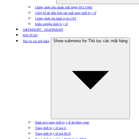
Chứng nhận tiêu chuẩn chất lượng ISO 13485
Công bố đủ điều kiện sản xuất trang thiết bị y tế
Chứng nhận lưu hành tự do CFS
Kiểm nghiệm thiết bị y tế
AIRFREIGHT – SEAFREIGHT
HẢI QUAN
Show submenu for Thủ tục các mặt hàng
Thủ tục các mặt hàng
Danh mục trang thiết bị y tế đã thông quan
Trang thiết bị y tế loại A
Trang thiết bị y tế loại BCD