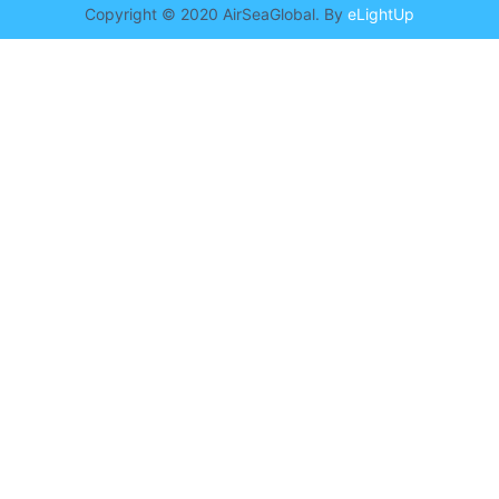
Copyright © 2020 AirSeaGlobal. By
eLightUp