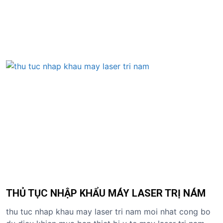
S
k
i
p
t
o
c
o
n
t
e
n
t
THỦ TỤC NHẬP KHẨU MÁY LASER TRỊ NÁM
thu tuc nhap khau may laser tri nam moi nhat cong bo