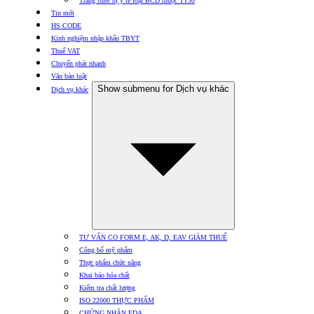
Trang thiết bị y tế loại BCD thuộc TT30
Tin mới
HS CODE
Kinh nghiệm nhập khẩu TBYT
Thuế VAT
Chuyển phát nhanh
Văn bản luật
Show submenu for Dịch vụ khác
Dịch vụ khác
TƯ VẤN CO FORM E, AK, D, EAV GIẢM THUẾ
Công bố mỹ phẩm
Thực phẩm chức năng
Khai báo hóa chất
Kiểm tra chất lượng
ISO 22000 THỰC PHẨM
CHỨNG NHẬN FDA