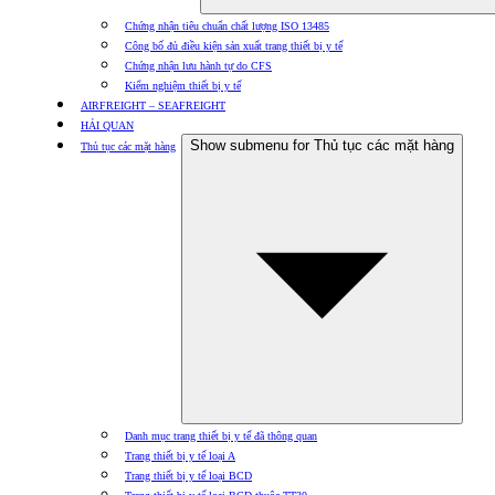
Chứng nhận tiêu chuẩn chất lượng ISO 13485
Công bố đủ điều kiện sản xuất trang thiết bị y tế
Chứng nhận lưu hành tự do CFS
Kiểm nghiệm thiết bị y tế
AIRFREIGHT – SEAFREIGHT
HẢI QUAN
Show submenu for Thủ tục các mặt hàng
Thủ tục các mặt hàng
Danh mục trang thiết bị y tế đã thông quan
Trang thiết bị y tế loại A
Trang thiết bị y tế loại BCD