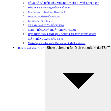
CÔNG BỐ ĐỦ ĐIỀU KIỆN MUA BÁN THIẾT BỊ Y TẾ LOẠI B,C,D
Đăng ký lưu hành trang thiết bị y tế BCD
Xin giấy phép nhập khẩu Thông tư 30
Dịch vụ làm hồ sơ thầu trọn gói
Kê khai giá Thiết bị y tế
CẤP MÃ VẬT TƯ Y TẾ QĐ 5086
CSDT – HỒ SƠ KỸ THUẬT CHUNG ASEAN
HỢP THỨC HÓA LÃNH SỰ – CONSULAR AUTHENTICATION
GIẤY PHÉP QUẢNG CÁO TBYT
Marketing authorization holder service of Medical devices
Show submenu for Dịch vụ xuất khẩu TBYT
Dịch vụ xuất khẩu TBYT