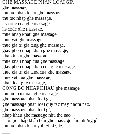
GHẾ MASSAGE PHÂN LOẠI GÌ?,
ghe massage,
thu tuc nhap khau ghe massage,
thu tuc nhap ghe massage,
hs code cua ghe massage,
hs code ghe massage,
thue nhap khau ghe massage,
thue vat ghe massage,
thue gia tri gia tang ghe massage,
giay phep nhap khau ghe massage,
nhap khau ghe massage,
thue khau nhap cua ghe massage,
giay phep nhap khau cua ghe massage,
thue gia tri gia tang cua ghe massage,
thue vat cua ghe massage,
phan loai ghe massage,
CONG BO NHAP KHAU ghe massage,
thu tuc hai quan ghe massage,
ghe massage phan loai gi,
ghe massage phan loai quy tac may nhom nao,
ghe massage phan loai gì,
nhap khau ghe massage nhu the nao,
Thủ tục nhập khẩu bàn ghe massage làm những gì,
thu tuc nhap khau y thiet bi y te,