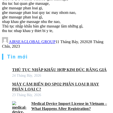
thu tuc hai quan ghe massage,
ghe massage phan loai gi,
ghe massage phan loai quy tac may nhom nao,
ghe massage phan loai gì,
nhap khau ghe massage nhu the nao,
Thủ tục nhập khẩu bàn ghe massage làm những gì,
thu tuc nhap khau y thiet bi y te,
AIRSEAGLOBAL GROUP
11 Tháng Bảy, 2020
28 Tháng
Chín, 2023
Tin mới
THỦ TỤC NHẬP KHẨU HỢP KIM ĐÚC RĂNG GIẢ
24 Tháng Bảy, 2026
MÁY CẢM BIẾN ĐO SPO2 PHÂN LOẠI B HAY
PHÂN LOẠI C?
23 Tháng Bảy, 2026
Medical Device Import License in Vietnam –
What Happens After Registration?