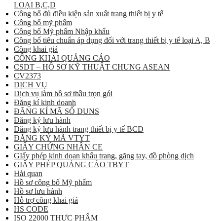
LOẠI B,C,D
Công bố đủ điều kiện sản xuất trang thiết bị y tế
Công bố mỹ phẩm
Công bố Mỹ phẩm Nhập khẩu
Công bố tiêu chuẩn áp dụng đối với trang thiết bị y tế loại A, B
Công khai giá
CÔNG KHAI QUẢNG CÁO
CSDT – HỒ SƠ KỸ THUẬT CHUNG ASEAN
CV2373
DỊCH VỤ
Dịch vụ làm hồ sơ thầu trọn gói
Đăng kí kinh doanh
ĐĂNG KÍ MÃ SỐ DUNS
Đăng ký lưu hành
Đăng ký lưu hành trang thiết bị y tế BCD
ĐĂNG KÝ MÃ VTYT
GIẤY CHỨNG NHẬN CE
GIấy phép kinh doan khẩu trang, găng tay, đồ phòng dịch
GIẤY PHÉP QUẢNG CÁO TBYT
Hải quan
Hồ sơ công bố Mỹ phẩm
Hồ sơ lưu hành
Hỗ trợ công khai giá
HS CODE
ISO 22000 THỰC PHẨM