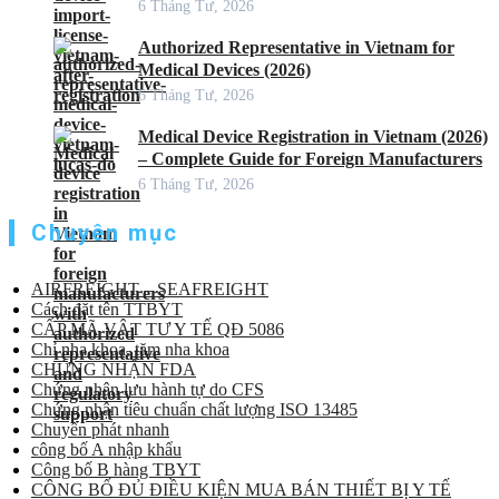
6 Tháng Tư, 2026
Authorized Representative in Vietnam for
Medical Devices (2026)
6 Tháng Tư, 2026
Medical Device Registration in Vietnam (2026)
– Complete Guide for Foreign Manufacturers
6 Tháng Tư, 2026
Chuyên mục
AIRFREIGHT – SEAFREIGHT
Cách đặt tên TTBYT
CẤP MÃ VẬT TƯ Y TẾ QĐ 5086
Chỉ nha khoa, tăm nha khoa
CHỨNG NHẬN FDA
Chứng nhận lưu hành tự do CFS
Chứng nhận tiêu chuẩn chất lượng ISO 13485
Chuyển phát nhanh
công bố A nhập khẩu
Công bố B hàng TBYT
CÔNG BỐ ĐỦ ĐIỀU KIỆN MUA BÁN THIẾT BỊ Y TẾ