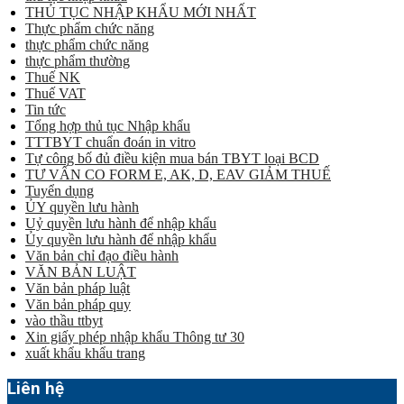
THỦ TỤC NHẬP KHẨU MỚI NHẤT
Thực phẩm chức năng
thực phẩm chức năng
thực phẩm thường
Thuế NK
Thuế VAT
Tin tức
Tổng hợp thủ tục Nhập khẩu
TTTBYT chuẩn đoán in vitro
Tự công bố đủ điều kiện mua bán TBYT loại BCD
TƯ VẤN CO FORM E, AK, D, EAV GIẢM THUẾ
Tuyển dụng
ỦY quyền lưu hành
Uỷ quyền lưu hành để nhập khẩu
Ủy quyền lưu hành để nhập khẩu
Văn bản chỉ đạo điều hành
VĂN BẢN LUẬT
Văn bản pháp luật
Văn bản pháp quy
vào thầu ttbyt
Xin giấy phép nhập khẩu Thông tư 30
xuất khẩu khẩu trang
Liên hệ