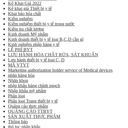
Kê Khai Giá 2022
Kê khai giá Thiết bị y tế
Khai báo hóa chất
Kiểm nghiệm
Kiểm nghiệm thiết bị y tế trong nước
Kiểm tra chất lượng
Kinh doanh Mỹ phẩm
Kinh doanh thiết bị y tế loại B,C,D cần gì
Kinh nghiệm nhập hàng y tế
LỆ PHÍ BYT
LƯU HÀNH HÓA CHẤT RỬA, SÁT KHUẨN
Lưu hành thiết bị y tế loại C, D
MÃ VTYT
Marketing authorization holder service of Medical devices
nhãn hàng hóa
Nhãn khoa
nhập khẩu hàng chính ngạch
Nhập khẩu mỹ phẩm
Phân loại
Phân loại Trang thiết bị y tế
Quảng cáo thực phẩm
QUẢNG CÁO TTBYT
SẢN XUẤT THỰC PHẨM
Thông báo
thủ tục nhập khẩu