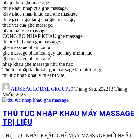
nhap khau ghe massage,
thue khau nhap cua ghe massage,
giay phep nhap khau cua ghe massage,
thue gia tri gia tang cua ghe massage,
thue vat cua ghe massage,
phan loai ghe massage,
CONG BO NHAP KHAU ghe massage,
thu tuc hai quan ghe massage,
ghe massage phan loai gi,
ghe massage phan loai quy tac may nhom nao,
ghe massage phan loai gì,
nhap khau ghe massage nhu the nao,
Thủ tục nhập khẩu bàn ghe massage làm những gì,
thu tuc nhap khau y thiet bi y te,
AIRSEAGLOBAL GROUP
29 Tháng Sáu, 2022
13 Tháng
Mười, 2023
THỦ TỤC NHẬP KHẨU MÁY MASSAGE
TRỊ LIỆU
THỦ TỤC NHẬP KHẨU GHẾ MÁY MASSAGE MỚI NHẤT,