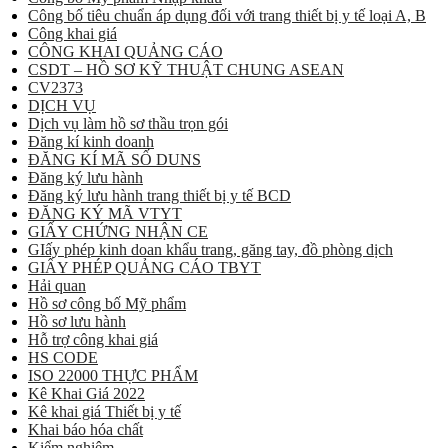
Công bố tiêu chuẩn áp dụng đối với trang thiết bị y tế loại A, B
Công khai giá
CÔNG KHAI QUẢNG CÁO
CSDT – HỒ SƠ KỸ THUẬT CHUNG ASEAN
CV2373
DỊCH VỤ
Dịch vụ làm hồ sơ thầu trọn gói
Đăng kí kinh doanh
ĐĂNG KÍ MÃ SỐ DUNS
Đăng ký lưu hành
Đăng ký lưu hành trang thiết bị y tế BCD
ĐĂNG KÝ MÃ VTYT
GIẤY CHỨNG NHẬN CE
GIấy phép kinh doan khẩu trang, găng tay, đồ phòng dịch
GIẤY PHÉP QUẢNG CÁO TBYT
Hải quan
Hồ sơ công bố Mỹ phẩm
Hồ sơ lưu hành
Hỗ trợ công khai giá
HS CODE
ISO 22000 THỰC PHẨM
Kê Khai Giá 2022
Kê khai giá Thiết bị y tế
Khai báo hóa chất
Kiểm nghiệm