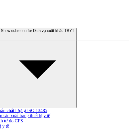
Show submenu for Dịch vụ xuất khẩu TBYT
uẩn chất lượng ISO 13485
 sản xuất trang thiết bị y tế
nh tự do CFS
 y tế