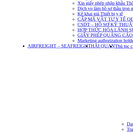
Xin giấy phép nhập khẩu Th
Dịch vụ làm hồ sơ thầu trọn 
Kê khai giá Thiết bị y tế
CẤP MÃ VẬT TƯ Y TẾ QĐ
CSDT – HỒ SƠ KỸ THU
HỢP THỨC HÓA LÃNH S
GIẤY PHÉP QUẢNG CÁO
Marketing authorization holde
AIRFREIGHT – SEAFREIGHT
HẢI QUAN
Thủ tục c
Dan
Tra