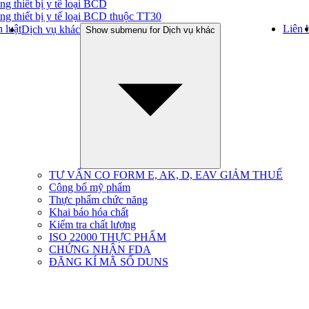
ng thiết bị y tế loại BCD
ng thiết bị y tế loại BCD thuộc TT30
 luật
Liên 
Dịch vụ khác
Show submenu for Dịch vụ khác
TƯ VẤN CO FORM E, AK, D, EAV GIẢM THUẾ
Công bố mỹ phẩm
Thực phẩm chức năng
Khai báo hóa chất
Kiểm tra chất lượng
ISO 22000 THỰC PHẨM
CHỨNG NHẬN FDA
ĐĂNG KÍ MÃ SỐ DUNS