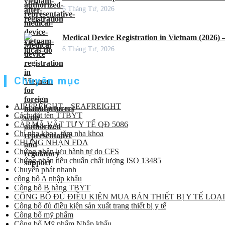
6 Tháng Tư, 2026
Medical Device Registration in Vietnam (2026)
6 Tháng Tư, 2026
Chuyên mục
AIRFREIGHT – SEAFREIGHT
Cách đặt tên TTBYT
CẤP MÃ VẬT TƯ Y TẾ QĐ 5086
Chỉ nha khoa, tăm nha khoa
CHỨNG NHẬN FDA
Chứng nhận lưu hành tự do CFS
Chứng nhận tiêu chuẩn chất lượng ISO 13485
Chuyển phát nhanh
công bố A nhập khẩu
Công bố B hàng TBYT
CÔNG BỐ ĐỦ ĐIỀU KIỆN MUA BÁN THIẾT BỊ Y TẾ LOẠI
Công bố đủ điều kiện sản xuất trang thiết bị y tế
Công bố mỹ phẩm
Công bố Mỹ phẩm Nhập khẩu