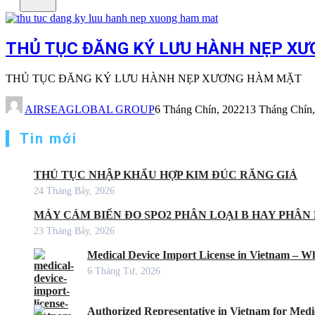
THỦ TỤC ĐĂNG KÝ LƯU HÀNH NẸP XƯ
THỦ TỤC ĐĂNG KÝ LƯU HÀNH NẸP XƯƠNG HÀM MẶT
AIRSEAGLOBAL GROUP
6 Tháng Chín, 2022
13 Tháng Chín
Tin mới
THỦ TỤC NHẬP KHẨU HỢP KIM ĐÚC RĂNG GIẢ
24 Tháng Bảy, 2026
MÁY CẢM BIẾN ĐO SPO2 PHÂN LOẠI B HAY PHÂN 
23 Tháng Bảy, 2026
Medical Device Import License in Vietnam – Wh
6 Tháng Tư, 2026
Authorized Representative in Vietnam for Medic