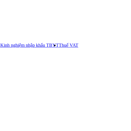
E
Kinh nghiệm nhập khẩu TBYT
Thuế VAT