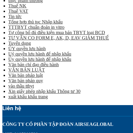
thực phẩm thường
Thuế NK
Thuế VAT
Tin tức
Tổng hợp thủ tục Nhập khẩu
TTTBYT chuẩn đoán in vitro
Tự công bố đủ điều kiện mua bán TBYT loại BCD
TƯ VẤN CO FORM E, AK, D, EAV GIẢM THUẾ
Tuyển dụng
ỦY quyền lưu hành
Uỷ quyền lưu hành để nhập khẩu
Ủy quyền lưu hành để nhập khẩu
Văn bản chỉ đạo điều hành
VĂN BẢN LUẬT
Văn bản pháp luật
Văn bản pháp quy
vào thầu ttbyt
Xin giấy phép nhập khẩu Thông tư 30
xuất khẩu khẩu trang
Liên hệ
CÔNG TY CỔ PHẦN TẬP ĐOÀN AIRSEAGLOBAL