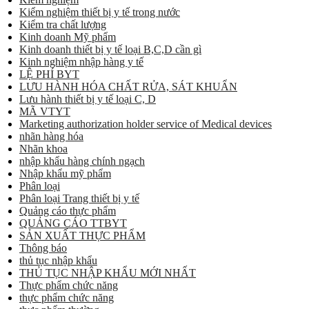
Kiểm nghiệm thiết bị y tế trong nước
Kiểm tra chất lượng
Kinh doanh Mỹ phẩm
Kinh doanh thiết bị y tế loại B,C,D cần gì
Kinh nghiệm nhập hàng y tế
LỆ PHÍ BYT
LƯU HÀNH HÓA CHẤT RỬA, SÁT KHUẨN
Lưu hành thiết bị y tế loại C, D
MÃ VTYT
Marketing authorization holder service of Medical devices
nhãn hàng hóa
Nhãn khoa
nhập khẩu hàng chính ngạch
Nhập khẩu mỹ phẩm
Phân loại
Phân loại Trang thiết bị y tế
Quảng cáo thực phẩm
QUẢNG CÁO TTBYT
SẢN XUẤT THỰC PHẨM
Thông báo
thủ tục nhập khẩu
THỦ TỤC NHẬP KHẨU MỚI NHẤT
Thực phẩm chức năng
thực phẩm chức năng