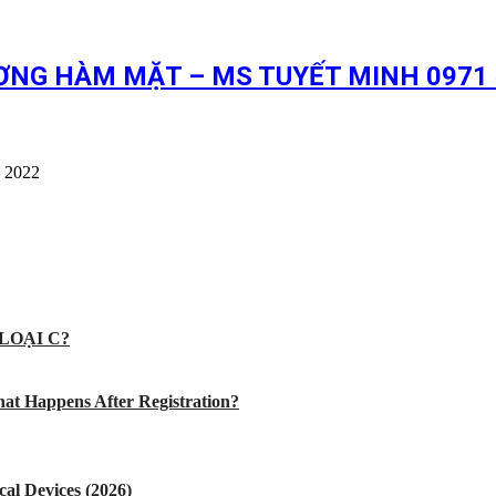
ƠNG HÀM MẶT – MS TUYẾT MINH 0971 
, 2022
LOẠI C?
at Happens After Registration?
al Devices (2026)