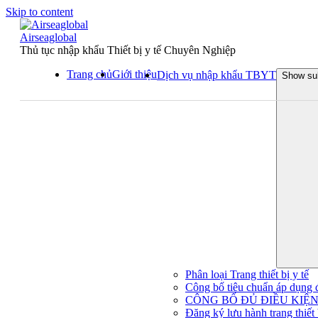
Skip to content
Airseaglobal
Thủ tục nhập khẩu Thiết bị y tế Chuyên Nghiệp
Trang chủ
Giới thiệu
Dịch vụ nhập khẩu TBYT
Show su
Phân loại Trang thiết bị y tế
Công bố tiêu chuẩn áp dụng đối
CÔNG BỐ ĐỦ ĐIỀU KIỆN 
Đăng ký lưu hành trang thiết