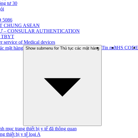
ông tư 30
gói
 5086
ẬT CHUNG ASEAN
Ự – CONSULAR AUTHENTICATION
 TBYT
r service of Medical devices
Tin mới
HS COD
ác mặt hàng
Show submenu for Thủ tục các mặt hàng
h mục trang thiết bị y tế đã thông quan
ng thiết bị y tế loại A