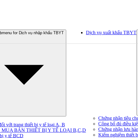
Dịch vụ xuất khẩu TBYT
bmenu for Dịch vụ nhập khẩu TBYT
Chứng nhận tiêu ch
Công bố đủ điều kiện
 với trang thiết bị y tế loại A, B
Chứng nhận lưu hà
MUA BÁN THIẾT BỊ Y TẾ LOẠI B,C,D
Kiểm nghiệm thiết bị
 bị y tế BCD