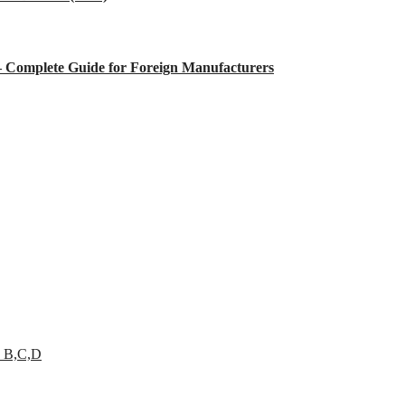
 – Complete Guide for Foreign Manufacturers
 B,C,D