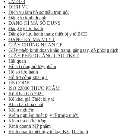
CV2373
DỊCH VỤ
Dịch vụ làm hồ sơ thầu trọn gói
Đăng kí kinh doanh
ĐĂNG KÍ MÃ SỐ DUNS
Đăng ký lưu hành
Đăng ký lưu hành trang thiết bị y tế BCD
ĐĂNG KÝ MÃ VTYT
GIẤY CHỨNG NHẬN CE
GIấy phép kinh doan khẩu trang, găng tay, đồ phòng dịch
GIẤY PHÉP QUẢNG CÁO TBYT
Hải quan
Hồ sơ công bố Mỹ phẩm
Hồ sơ lưu hành
Hỗ trợ công khai giá
HS CODE
ISO 22000 THỰC PHẨM
Kê Khai Giá 2022
Kê khai giá Thiết bị y tế
Khai báo hóa chất
Kiểm nghiệm
Kiểm nghiệm thiết bị y tế trong nước
Kiểm tra chất lượng
Kinh doanh Mỹ phẩm
Kinh doanh thiết bị y tế loại B,C,D cần gì