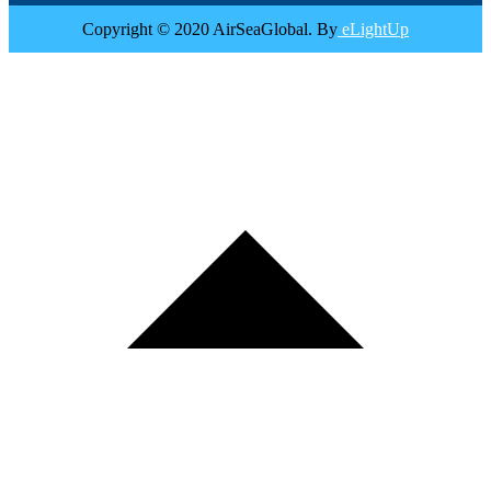
Copyright © 2020 AirSeaGlobal. By
eLightUp