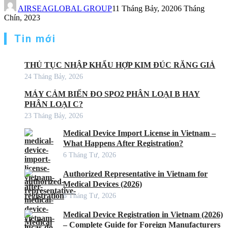
AIRSEAGLOBAL GROUP
11 Tháng Bảy, 2020
6 Tháng
Chín, 2023
Tin mới
THỦ TỤC NHẬP KHẨU HỢP KIM ĐÚC RĂNG GIẢ
24 Tháng Bảy, 2026
MÁY CẢM BIẾN ĐO SPO2 PHÂN LOẠI B HAY
PHÂN LOẠI C?
23 Tháng Bảy, 2026
Medical Device Import License in Vietnam –
What Happens After Registration?
6 Tháng Tư, 2026
Authorized Representative in Vietnam for
Medical Devices (2026)
6 Tháng Tư, 2026
Medical Device Registration in Vietnam (2026)
– Complete Guide for Foreign Manufacturers