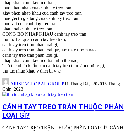
nhap khau canh tay treo tran,
thue khau nhap cua canh tay treo tran,
giay phep nhap khau cua canh tay treo tran,
thue gia tri gia tang cua canh tay treo tran,
thue vat cua canh tay treo tran,
phan loai canh tay treo tran,
CONG BO NHAP KHAU canh tay treo tran,
thu tuc hai quan canh tay treo tran,
canh tay treo tran phan loai gi,
canh tay treo tran phan loai quy tac may nhom nao,
canh tay treo tran phan loai gì,
nhap khau canh tay treo tran nhu the nao,
Thủ tục nhập khẩu bàn canh tay treo tran làm những gì,
thu tuc nhap khau y thiet bi y te,
AIRSEAGLOBAL GROUP
11 Tháng Bảy, 2020
15 Tháng
Chín, 2023
CÁNH TAY TREO TRẦN THUỘC PHÂN
LOẠI GÌ?
CÁNH TAY TREO TRẦN THUỘC PHÂN LOẠI GÌ?, CÁNH