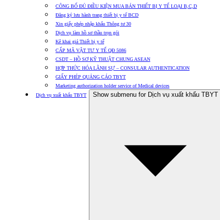
CÔNG BỐ ĐỦ ĐIỀU KIỆN MUA BÁN THIẾT BỊ Y TẾ LOẠI B,C,D
Đăng ký lưu hành trang thiết bị y tế BCD
Xin giấy phép nhập khẩu Thông tư 30
Dịch vụ làm hồ sơ thầu trọn gói
Kê khai giá Thiết bị y tế
CẤP MÃ VẬT TƯ Y TẾ QĐ 5086
CSDT – HỒ SƠ KỸ THUẬT CHUNG ASEAN
HỢP THỨC HÓA LÃNH SỰ – CONSULAR AUTHENTICATION
GIẤY PHÉP QUẢNG CÁO TBYT
Marketing authorization holder service of Medical devices
Show submenu for Dịch vụ xuất khẩu TBYT
Dịch vụ xuất khẩu TBYT