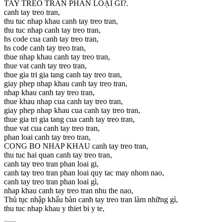
TAY TREO TRẦN PHÂN LOẠI GÌ?.
canh tay treo tran,
thu tuc nhap khau canh tay treo tran,
thu tuc nhap canh tay treo tran,
hs code cua canh tay treo tran,
hs code canh tay treo tran,
thue nhap khau canh tay treo tran,
thue vat canh tay treo tran,
thue gia tri gia tang canh tay treo tran,
giay phep nhap khau canh tay treo tran,
nhap khau canh tay treo tran,
thue khau nhap cua canh tay treo tran,
giay phep nhap khau cua canh tay treo tran,
thue gia tri gia tang cua canh tay treo tran,
thue vat cua canh tay treo tran,
phan loai canh tay treo tran,
CONG BO NHAP KHAU canh tay treo tran,
thu tuc hai quan canh tay treo tran,
canh tay treo tran phan loai gi,
canh tay treo tran phan loai quy tac may nhom nao,
canh tay treo tran phan loai gì,
nhap khau canh tay treo tran nhu the nao,
Thủ tục nhập khẩu bàn canh tay treo tran làm những gì,
thu tuc nhap khau y thiet bi y te,