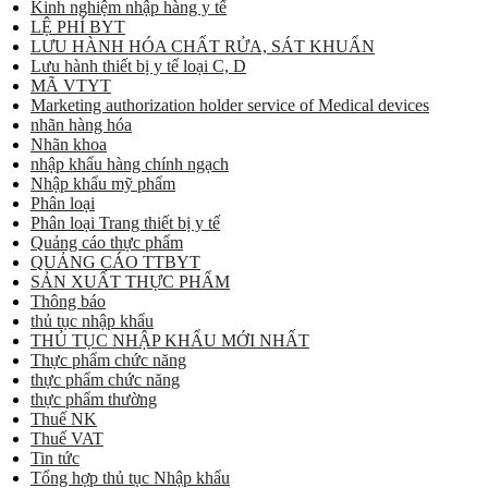
Kinh nghiệm nhập hàng y tế
LỆ PHÍ BYT
LƯU HÀNH HÓA CHẤT RỬA, SÁT KHUẨN
Lưu hành thiết bị y tế loại C, D
MÃ VTYT
Marketing authorization holder service of Medical devices
nhãn hàng hóa
Nhãn khoa
nhập khẩu hàng chính ngạch
Nhập khẩu mỹ phẩm
Phân loại
Phân loại Trang thiết bị y tế
Quảng cáo thực phẩm
QUẢNG CÁO TTBYT
SẢN XUẤT THỰC PHẨM
Thông báo
thủ tục nhập khẩu
THỦ TỤC NHẬP KHẨU MỚI NHẤT
Thực phẩm chức năng
thực phẩm chức năng
thực phẩm thường
Thuế NK
Thuế VAT
Tin tức
Tổng hợp thủ tục Nhập khẩu