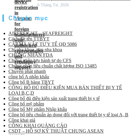
6 Tháng Tư, 2026
Chuyên mục
AIRFREIGHT – SEAFREIGHT
Cách đặt tên TTBYT
CẤP MÃ VẬT TƯ Y TẾ QĐ 5086
Chỉ nha khoa, tăm nha khoa
CHỨNG NHẬN FDA
Chứng nhận lưu hành tự do CFS
Chứng nhận tiêu chuẩn chất lượng ISO 13485
Chuyển phát nhanh
công bố A nhập khẩu
Công bố B hàng TBYT
CÔNG BỐ ĐỦ ĐIỀU KIỆN MUA BÁN THIẾT BỊ Y TẾ
LOẠI B,C,D
Công bố đủ điều kiện sản xuất trang thiết bị y tế
Công bố mỹ phẩm
Công bố Mỹ phẩm Nhập khẩu
Công bố tiêu chuẩn áp dụng đối với trang thiết bị y tế loại A, B
Công khai giá
CÔNG KHAI QUẢNG CÁO
CSDT – HỒ SƠ KỸ THUẬT CHUNG ASEAN