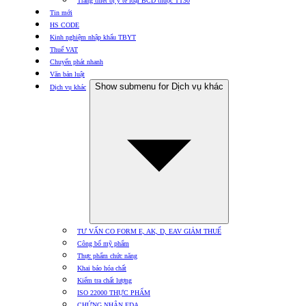
Trang thiết bị y tế loại BCD thuộc TT30
Tin mới
HS CODE
Kinh nghiệm nhập khẩu TBYT
Thuế VAT
Chuyển phát nhanh
Văn bản luật
Show submenu for Dịch vụ khác
Dịch vụ khác
TƯ VẤN CO FORM E, AK, D, EAV GIẢM THUẾ
Công bố mỹ phẩm
Thực phẩm chức năng
Khai báo hóa chất
Kiểm tra chất lượng
ISO 22000 THỰC PHẨM
CHỨNG NHẬN FDA