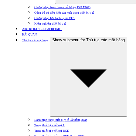
Chứng nhận tiêu chuẩn chất lượng ISO 13485
Công bố đủ điều kiện sản xuất trang thiết bị y tế
Chứng nhận lưu hành tự do CFS
Kiểm nghiệm thiết bị y tế
AIRFREIGHT – SEAFREIGHT
HẢI QUAN
Show submenu for Thủ tục các mặt hàng
Thủ tục các mặt hàng
Danh mục trang thiết bị y tế đã thông quan
Trang thiết bị y tế loại A
Trang thiết bị y tế loại BCD