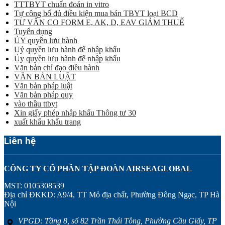
TTTBYT chuẩn đoán in vitro
Tự công bố đủ điều kiện mua bán TBYT loại BCD
TƯ VẤN CO FORM E, AK, D, EAV GIẢM THUẾ
Tuyển dụng
ỦY quyền lưu hành
Uỷ quyền lưu hành để nhập khẩu
Ủy quyền lưu hành để nhập khẩu
Văn bản chỉ đạo điều hành
VĂN BẢN LUẬT
Văn bản pháp luật
Văn bản pháp quy
vào thầu ttbyt
Xin giấy phép nhập khẩu Thông tư 30
xuất khẩu khẩu trang
Liên hệ
CÔNG TY CỔ PHẦN TẬP ĐOÀN AIRSEAGLOBAL
MST: 0105308539
Địa chỉ ĐKKD: A9/4, TT Mỏ địa chất, Phường Đông Ngạc, TP Hà
Nội
VPGD: Tầng 8, số 82 Trần Thái Tông, Phường Cầu Giấy, TP