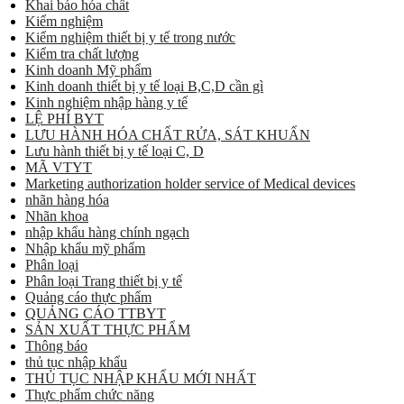
Khai báo hóa chất
Kiểm nghiệm
Kiểm nghiệm thiết bị y tế trong nước
Kiểm tra chất lượng
Kinh doanh Mỹ phẩm
Kinh doanh thiết bị y tế loại B,C,D cần gì
Kinh nghiệm nhập hàng y tế
LỆ PHÍ BYT
LƯU HÀNH HÓA CHẤT RỬA, SÁT KHUẨN
Lưu hành thiết bị y tế loại C, D
MÃ VTYT
Marketing authorization holder service of Medical devices
nhãn hàng hóa
Nhãn khoa
nhập khẩu hàng chính ngạch
Nhập khẩu mỹ phẩm
Phân loại
Phân loại Trang thiết bị y tế
Quảng cáo thực phẩm
QUẢNG CÁO TTBYT
SẢN XUẤT THỰC PHẨM
Thông báo
thủ tục nhập khẩu
THỦ TỤC NHẬP KHẨU MỚI NHẤT
Thực phẩm chức năng