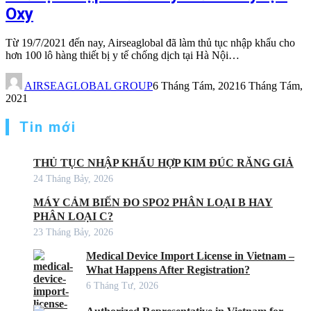
Oxy
Từ 19/7/2021 đến nay, Airseaglobal đã làm thủ tục nhập khẩu cho
hơn 100 lô hàng thiết bị y tế chống dịch tại Hà Nội…
AIRSEAGLOBAL GROUP
6 Tháng Tám, 2021
6 Tháng Tám,
2021
Tin mới
THỦ TỤC NHẬP KHẨU HỢP KIM ĐÚC RĂNG GIẢ
24 Tháng Bảy, 2026
MÁY CẢM BIẾN ĐO SPO2 PHÂN LOẠI B HAY
PHÂN LOẠI C?
23 Tháng Bảy, 2026
Medical Device Import License in Vietnam –
What Happens After Registration?
6 Tháng Tư, 2026