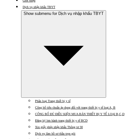
Giới thiệu
Dịch vụ nhập khẩu TBYT
Show submenu for Dịch vụ nhập khẩu TBYT
Phân loại Trang thiết bị y tế
Công bố tiêu chuẩn áp dụng đối với trang thiết bị y tế loại A, B
CÔNG BỐ ĐỦ ĐIỀU KIỆN MUA BÁN THIẾT BỊ Y TẾ LOẠI B,C,D
Đăng ký lưu hành trang thiết bị y tế BCD
Xin giấy phép nhập khẩu Thông tư 30
Dịch vụ làm hồ sơ thầu trọn gói