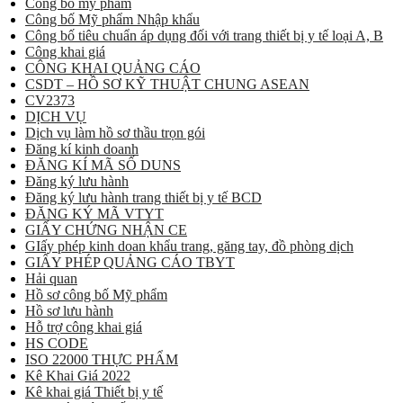
Công bố mỹ phẩm
Công bố Mỹ phẩm Nhập khẩu
Công bố tiêu chuẩn áp dụng đối với trang thiết bị y tế loại A, B
Công khai giá
CÔNG KHAI QUẢNG CÁO
CSDT – HỒ SƠ KỸ THUẬT CHUNG ASEAN
CV2373
DỊCH VỤ
Dịch vụ làm hồ sơ thầu trọn gói
Đăng kí kinh doanh
ĐĂNG KÍ MÃ SỐ DUNS
Đăng ký lưu hành
Đăng ký lưu hành trang thiết bị y tế BCD
ĐĂNG KÝ MÃ VTYT
GIẤY CHỨNG NHẬN CE
GIấy phép kinh doan khẩu trang, găng tay, đồ phòng dịch
GIẤY PHÉP QUẢNG CÁO TBYT
Hải quan
Hồ sơ công bố Mỹ phẩm
Hồ sơ lưu hành
Hỗ trợ công khai giá
HS CODE
ISO 22000 THỰC PHẨM
Kê Khai Giá 2022
Kê khai giá Thiết bị y tế