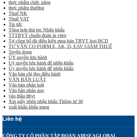
thực phẩm chức năng
thực phẩm thường
Thuế NK
Thuế VAT
Tin tức
Tổng hợp thủ tục Nhập khẩu
TTTBYT chuẩn đoán in vitro
Tự công bố đủ điều kiện mua bán TBYT loại BCD
TƯ VẤN CO FORM E, AK, D, EAV GIẢM THUẾ
Tuyển dụng
ỦY quyền lưu hành
Uỷ quyền lưu hành để nhập khẩu
Ủy quyền lưu hành để nhập khẩu
Văn bản chỉ đạo điều hành
VĂN BẢN LUẬT
Văn bản pháp luật
Văn bản pháp quy
vào thầu ttbyt
Xin giấy phép nhập khẩu Thông tư 30
xuất khẩu khẩu trang
Liên hệ
CÔNG TY CỔ PHẦN TẬP ĐOÀN AIRSEAGLOBAL