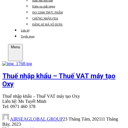
Khai báo hóa chất
Kiểm tra chất lượng
ISO 22000 THỰC PHẨM
CHỨNG NHẬN FDA
ĐĂNG KÍ MÃ SỐ DUNS
Liên hệ
Tuyển dụng
Menu
Thuế nhập khẩu – Thuế VAT máy tạo
Oxy
Thuế nhập khẩu – Thuế VAT máy tạo Oxy
Liên hệ: Ms Tuyết Minh
Tel: 0971 460 378
AIRSEAGLOBAL GROUP
23 Tháng Tám, 2021
11 Tháng
Bảy, 2023