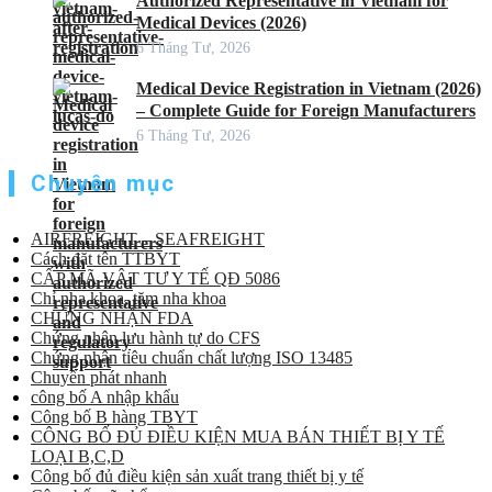
Authorized Representative in Vietnam for
Medical Devices (2026)
6 Tháng Tư, 2026
Medical Device Registration in Vietnam (2026)
– Complete Guide for Foreign Manufacturers
6 Tháng Tư, 2026
Chuyên mục
AIRFREIGHT – SEAFREIGHT
Cách đặt tên TTBYT
CẤP MÃ VẬT TƯ Y TẾ QĐ 5086
Chỉ nha khoa, tăm nha khoa
CHỨNG NHẬN FDA
Chứng nhận lưu hành tự do CFS
Chứng nhận tiêu chuẩn chất lượng ISO 13485
Chuyển phát nhanh
công bố A nhập khẩu
Công bố B hàng TBYT
CÔNG BỐ ĐỦ ĐIỀU KIỆN MUA BÁN THIẾT BỊ Y TẾ
LOẠI B,C,D
Công bố đủ điều kiện sản xuất trang thiết bị y tế