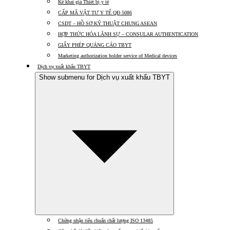
Kê khai giá Thiết bị y tế
CẤP MÃ VẬT TƯ Y TẾ QĐ 5086
CSDT – HỒ SƠ KỸ THUẬT CHUNG ASEAN
HỢP THỨC HÓA LÃNH SỰ – CONSULAR AUTHENTICATION
GIẤY PHÉP QUẢNG CÁO TBYT
Marketing authorization holder service of Medical devices
Dịch vụ xuất khẩu TBYT
Show submenu for Dịch vụ xuất khẩu TBYT
Chứng nhận tiêu chuẩn chất lượng ISO 13485