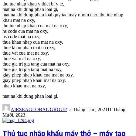
thu tuc nhap khau y thiet bi y te,
mat na khi dung phan loai gi,
mat na khi dung phan loai quy tac may nhom nao, thu tuc nhap
khau mat na oxy,
thu tuc nhap khau cua mat na oxy,
hs code cua mat na oxy,
hs code mat na oxy,
thue khau nhap cua mat na oxy,
thue khau nhap mat na oxy,
thue vat cua mat na oxy,
thue vat mat na oxy,
thue gia tri gia tang cua mat na oxy,
thue gia tri gia tang mat na oxy,
giay phep nhap khau cua mat na oxy,
giay phep nhap khau mat na oxy,
nhap khau mat na oxy,
mat na khi dung phan loai gì,
AIRSEAGLOBAL GROUP
12 Tháng Tám, 2021
11 Tháng
Mười, 2023
Thủ tục nhập khẩu máy thở – máy tạo