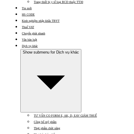
Trang thiết bị y tế loại BCD thuộc TT30
Tin mới
HS CODE
Kinh nghiệm nhập khẩu TBYT
Thuế VAT
Chuyển phát nhanh
Văn bản luật
Dịch vụ khác
Show submenu for Dịch vụ khác
TƯ VẤN CO FORM E, AK, D, EAV GIẢM THUẾ
Công bố mỹ phẩm
Thực phẩm chức năng