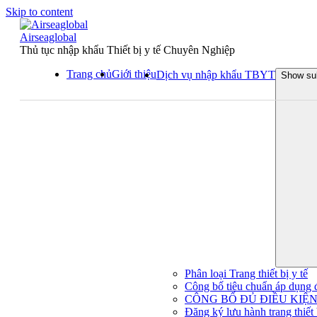
Skip to content
Airseaglobal
Thủ tục nhập khẩu Thiết bị y tế Chuyên Nghiệp
Trang chủ
Giới thiệu
Dịch vụ nhập khẩu TBYT
Show su
Phân loại Trang thiết bị y tế
Công bố tiêu chuẩn áp dụng đối
CÔNG BỐ ĐỦ ĐIỀU KIỆN 
Đăng ký lưu hành trang thiết