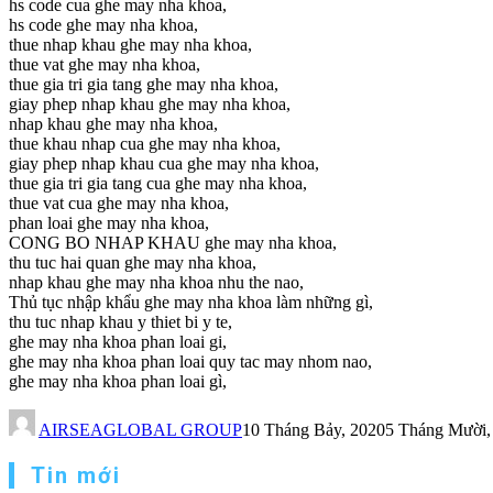
hs code cua ghe may nha khoa,
hs code ghe may nha khoa,
thue nhap khau ghe may nha khoa,
thue vat ghe may nha khoa,
thue gia tri gia tang ghe may nha khoa,
giay phep nhap khau ghe may nha khoa,
nhap khau ghe may nha khoa,
thue khau nhap cua ghe may nha khoa,
giay phep nhap khau cua ghe may nha khoa,
thue gia tri gia tang cua ghe may nha khoa,
thue vat cua ghe may nha khoa,
phan loai ghe may nha khoa,
CONG BO NHAP KHAU ghe may nha khoa,
thu tuc hai quan ghe may nha khoa,
nhap khau ghe may nha khoa nhu the nao,
Thủ tục nhập khẩu ghe may nha khoa làm những gì,
thu tuc nhap khau y thiet bi y te,
ghe may nha khoa phan loai gi,
ghe may nha khoa phan loai quy tac may nhom nao,
ghe may nha khoa phan loai gì,
AIRSEAGLOBAL GROUP
10 Tháng Bảy, 2020
5 Tháng Mười,
Tin mới