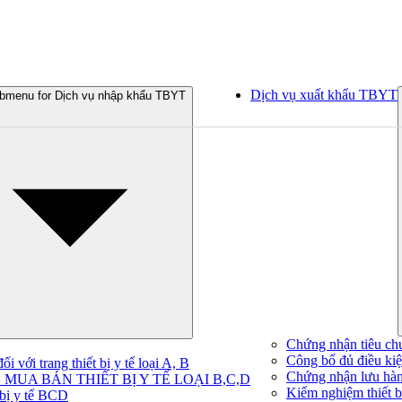
Dịch vụ xuất khẩu TBYT
bmenu for Dịch vụ nhập khẩu TBYT
Chứng nhận tiêu ch
Công bố đủ điều kiện
 với trang thiết bị y tế loại A, B
Chứng nhận lưu hà
MUA BÁN THIẾT BỊ Y TẾ LOẠI B,C,D
Kiểm nghiệm thiết bị
 bị y tế BCD