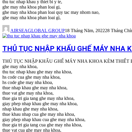
thu tuc nhap khau y thiet bi y te,
ghe may nha khoa phan loai gi,
ghe may nha khoa phan loai quy tac may nhom nao,
ghe may nha khoa phan loai gì,
AIRSEAGLOBAL GROUP
18 Tháng Năm, 2022
28 Tháng Chí
THỦ TỤC NHẬP KHẨU GHẾ MÁY NHA K
THỦ TỤC NHẬP KHẨU GHẾ MÁY NHA KHOA KÈM THIẾT B
ghe may nha khoa,
thu tuc nhap khau ghe may nha khoa,
hs code cua ghe may nha khoa,
hs code ghe may nha khoa,
thue nhap khau ghe may nha khoa,
thue vat ghe may nha khoa,
thue gia tri gia tang ghe may nha khoa,
giay phep nhap khau ghe may nha khoa,
nhap khau ghe may nha khoa,
thue khau nhap cua ghe may nha khoa,
giay phep nhap khau cua ghe may nha khoa,
thue gia tri gia tang cua ghe may nha khoa,
thue vat cua ghe may nha khoa,