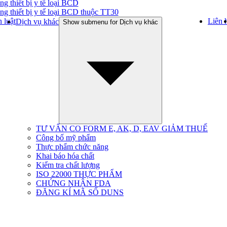
ng thiết bị y tế loại BCD
ng thiết bị y tế loại BCD thuộc TT30
 luật
Liên 
Dịch vụ khác
Show submenu for Dịch vụ khác
TƯ VẤN CO FORM E, AK, D, EAV GIẢM THUẾ
Công bố mỹ phẩm
Thực phẩm chức năng
Khai báo hóa chất
Kiểm tra chất lượng
ISO 22000 THỰC PHẨM
CHỨNG NHẬN FDA
ĐĂNG KÍ MÃ SỐ DUNS