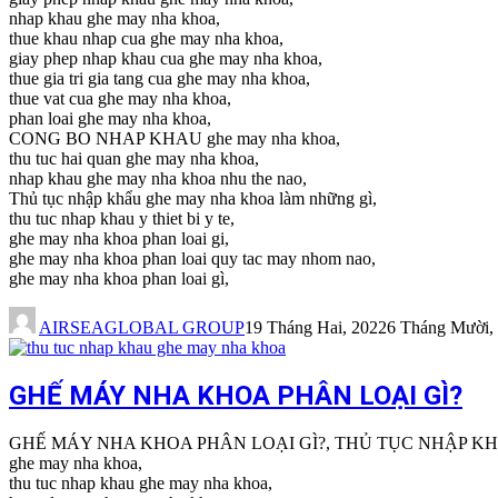
nhap khau ghe may nha khoa,
thue khau nhap cua ghe may nha khoa,
giay phep nhap khau cua ghe may nha khoa,
thue gia tri gia tang cua ghe may nha khoa,
thue vat cua ghe may nha khoa,
phan loai ghe may nha khoa,
CONG BO NHAP KHAU ghe may nha khoa,
thu tuc hai quan ghe may nha khoa,
nhap khau ghe may nha khoa nhu the nao,
Thủ tục nhập khẩu ghe may nha khoa làm những gì,
thu tuc nhap khau y thiet bi y te,
ghe may nha khoa phan loai gi,
ghe may nha khoa phan loai quy tac may nhom nao,
ghe may nha khoa phan loai gì,
AIRSEAGLOBAL GROUP
19 Tháng Hai, 2022
6 Tháng Mười,
GHẾ MÁY NHA KHOA PHÂN LOẠI GÌ?
GHẾ MÁY NHA KHOA PHÂN LOẠI GÌ?, THỦ TỤC NHẬP 
ghe may nha khoa,
thu tuc nhap khau ghe may nha khoa,