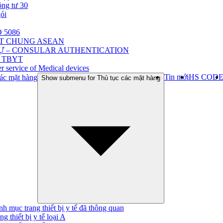
ông tư 30
gói
 5086
ẬT CHUNG ASEAN
Ự – CONSULAR AUTHENTICATION
 TBYT
r service of Medical devices
Tin mới
HS COD
ác mặt hàng
Show submenu for Thủ tục các mặt hàng
h mục trang thiết bị y tế đã thông quan
ng thiết bị y tế loại A