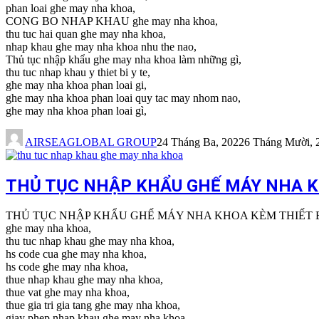
phan loai ghe may nha khoa,
CONG BO NHAP KHAU ghe may nha khoa,
thu tuc hai quan ghe may nha khoa,
nhap khau ghe may nha khoa nhu the nao,
Thủ tục nhập khẩu ghe may nha khoa làm những gì,
thu tuc nhap khau y thiet bi y te,
ghe may nha khoa phan loai gi,
ghe may nha khoa phan loai quy tac may nhom nao,
ghe may nha khoa phan loai gì,
AIRSEAGLOBAL GROUP
24 Tháng Ba, 2022
6 Tháng Mười, 
THỦ TỤC NHẬP KHẨU GHẾ MÁY NHA K
THỦ TỤC NHẬP KHẨU GHẾ MÁY NHA KHOA KÈM THIẾT 
ghe may nha khoa,
thu tuc nhap khau ghe may nha khoa,
hs code cua ghe may nha khoa,
hs code ghe may nha khoa,
thue nhap khau ghe may nha khoa,
thue vat ghe may nha khoa,
thue gia tri gia tang ghe may nha khoa,
giay phep nhap khau ghe may nha khoa,