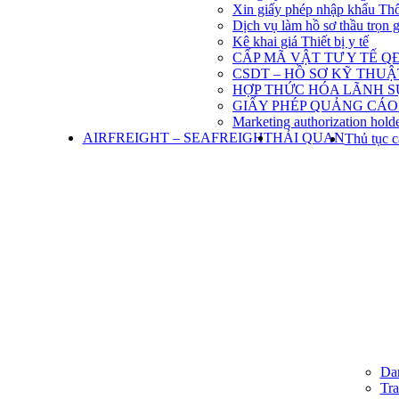
Xin giấy phép nhập khẩu Th
Dịch vụ làm hồ sơ thầu trọn 
Kê khai giá Thiết bị y tế
CẤP MÃ VẬT TƯ Y TẾ QĐ
CSDT – HỒ SƠ KỸ THU
HỢP THỨC HÓA LÃNH S
GIẤY PHÉP QUẢNG CÁO
Marketing authorization holde
AIRFREIGHT – SEAFREIGHT
HẢI QUAN
Thủ tục c
Dan
Tra