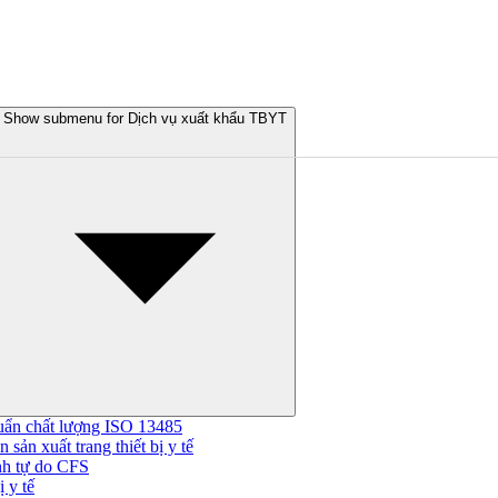
Show submenu for Dịch vụ xuất khẩu TBYT
uẩn chất lượng ISO 13485
 sản xuất trang thiết bị y tế
nh tự do CFS
 y tế