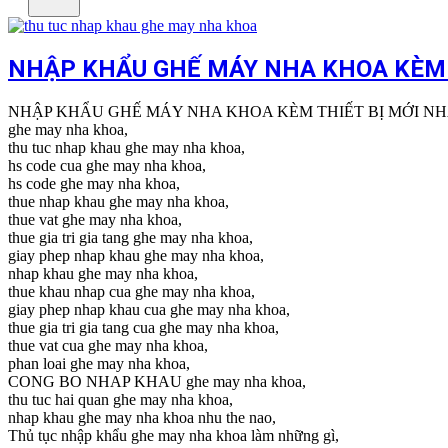
NHẬP KHẨU GHẾ MÁY NHA KHOA KÈM 
NHẬP KHẨU GHẾ MÁY NHA KHOA KÈM THIẾT BỊ MỚI NH
ghe may nha khoa,
thu tuc nhap khau ghe may nha khoa,
hs code cua ghe may nha khoa,
hs code ghe may nha khoa,
thue nhap khau ghe may nha khoa,
thue vat ghe may nha khoa,
thue gia tri gia tang ghe may nha khoa,
giay phep nhap khau ghe may nha khoa,
nhap khau ghe may nha khoa,
thue khau nhap cua ghe may nha khoa,
giay phep nhap khau cua ghe may nha khoa,
thue gia tri gia tang cua ghe may nha khoa,
thue vat cua ghe may nha khoa,
phan loai ghe may nha khoa,
CONG BO NHAP KHAU ghe may nha khoa,
thu tuc hai quan ghe may nha khoa,
nhap khau ghe may nha khoa nhu the nao,
Thủ tục nhập khẩu ghe may nha khoa làm những gì,