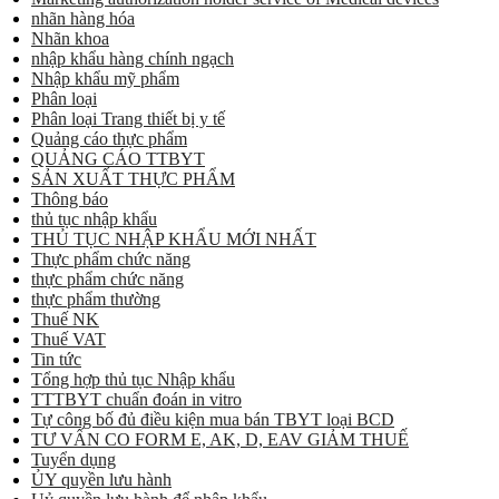
nhãn hàng hóa
Nhãn khoa
nhập khẩu hàng chính ngạch
Nhập khẩu mỹ phẩm
Phân loại
Phân loại Trang thiết bị y tế
Quảng cáo thực phẩm
QUẢNG CÁO TTBYT
SẢN XUẤT THỰC PHẨM
Thông báo
thủ tục nhập khẩu
THỦ TỤC NHẬP KHẨU MỚI NHẤT
Thực phẩm chức năng
thực phẩm chức năng
thực phẩm thường
Thuế NK
Thuế VAT
Tin tức
Tổng hợp thủ tục Nhập khẩu
TTTBYT chuẩn đoán in vitro
Tự công bố đủ điều kiện mua bán TBYT loại BCD
TƯ VẤN CO FORM E, AK, D, EAV GIẢM THUẾ
Tuyển dụng
ỦY quyền lưu hành