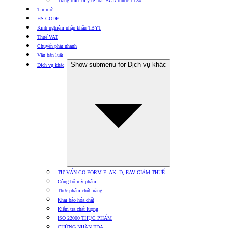
Trang thiết bị y tế loại BCD thuộc TT30
Tin mới
HS CODE
Kinh nghiệm nhập khẩu TBYT
Thuế VAT
Chuyển phát nhanh
Văn bản luật
Show submenu for Dịch vụ khác
Dịch vụ khác
TƯ VẤN CO FORM E, AK, D, EAV GIẢM THUẾ
Công bố mỹ phẩm
Thực phẩm chức năng
Khai báo hóa chất
Kiểm tra chất lượng
ISO 22000 THỰC PHẨM
CHỨNG NHẬN FDA