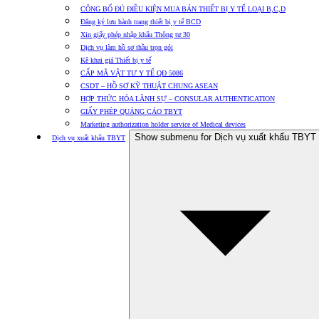
CÔNG BỐ ĐỦ ĐIỀU KIỆN MUA BÁN THIẾT BỊ Y TẾ LOẠI B,C,D
Đăng ký lưu hành trang thiết bị y tế BCD
Xin giấy phép nhập khẩu Thông tư 30
Dịch vụ làm hồ sơ thầu trọn gói
Kê khai giá Thiết bị y tế
CẤP MÃ VẬT TƯ Y TẾ QĐ 5086
CSDT – HỒ SƠ KỸ THUẬT CHUNG ASEAN
HỢP THỨC HÓA LÃNH SỰ – CONSULAR AUTHENTICATION
GIẤY PHÉP QUẢNG CÁO TBYT
Marketing authorization holder service of Medical devices
Show submenu for Dịch vụ xuất khẩu TBYT
Dịch vụ xuất khẩu TBYT