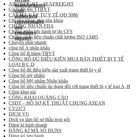
AIRFREIGHT – SEAFREIGHT
Cách đặt tên TTBYT
CẤP MÃ VẬT TƯ Y TẾ QĐ 5086
Chỉ nha khoa, tăm nha khoa
CHỨNG NHẬN FDA
Chứng nhận lưu hành tự do CFS
Chứng nhận tiêu chuẩn chất lượng ISO 13485
Chuyển phát nhanh
công bố A nhập khẩu
Công bố B hàng TBYT
CÔNG BỐ ĐỦ ĐIỀU KIỆN MUA BÁN THIẾT BỊ Y TẾ
LOẠI B,C,D
Công bố đủ điều kiện sản xuất trang thiết bị y tế
Công bố mỹ phẩm
Công bố Mỹ phẩm Nhập khẩu
Công bố tiêu chuẩn áp dụng đối với trang thiết bị y tế loại A, B
Công khai giá
CÔNG KHAI QUẢNG CÁO
CSDT – HỒ SƠ KỸ THUẬT CHUNG ASEAN
CV2373
DỊCH VỤ
Dịch vụ làm hồ sơ thầu trọn gói
Đăng kí kinh doanh
ĐĂNG KÍ MÃ SỐ DUNS
Đăng ký lưu hành