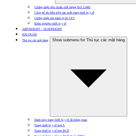
Chứng nhận tiêu chuẩn chất lượng ISO 13485
Công bố đủ điều kiện sản xuất trang thiết bị y tế
Chứng nhận lưu hành tự do CFS
Kiểm nghiệm thiết bị y tế
AIRFREIGHT – SEAFREIGHT
HẢI QUAN
Show submenu for Thủ tục các mặt hàng
Thủ tục các mặt hàng
Danh mục trang thiết bị y tế đã thông quan
Trang thiết bị y tế loại A
Trang thiết bị y tế loại BCD