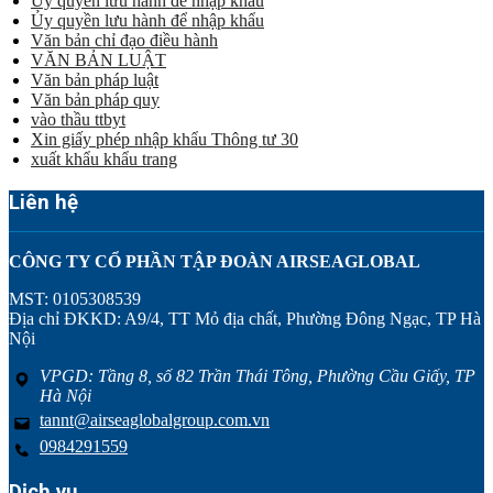
Uỷ quyền lưu hành để nhập khẩu
Ủy quyền lưu hành để nhập khẩu
Văn bản chỉ đạo điều hành
VĂN BẢN LUẬT
Văn bản pháp luật
Văn bản pháp quy
vào thầu ttbyt
Xin giấy phép nhập khẩu Thông tư 30
xuất khẩu khẩu trang
Liên hệ
CÔNG TY CỔ PHẦN TẬP ĐOÀN AIRSEAGLOBAL
MST: 0105308539
Địa chỉ ĐKKD: A9/4, TT Mỏ địa chất, Phường Đông Ngạc, TP Hà
Nội
VPGD: Tầng 8, số 82 Trần Thái Tông, Phường Cầu Giấy, TP
Hà Nội
tannt@airseaglobalgroup.com.vn
0984291559
Dịch vụ