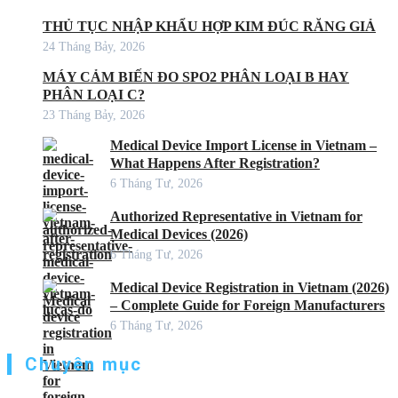
THỦ TỤC NHẬP KHẨU HỢP KIM ĐÚC RĂNG GIẢ
24 Tháng Bảy, 2026
MÁY CẢM BIẾN ĐO SPO2 PHÂN LOẠI B HAY
PHÂN LOẠI C?
23 Tháng Bảy, 2026
Medical Device Import License in Vietnam –
What Happens After Registration?
6 Tháng Tư, 2026
Authorized Representative in Vietnam for
Medical Devices (2026)
6 Tháng Tư, 2026
Medical Device Registration in Vietnam (2026)
– Complete Guide for Foreign Manufacturers
6 Tháng Tư, 2026
Chuyên mục