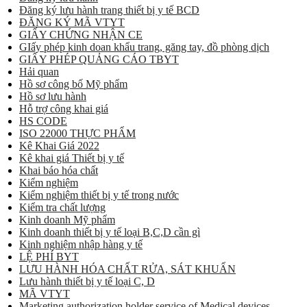
Đăng ký lưu hành trang thiết bị y tế BCD
ĐĂNG KÝ MÃ VTYT
GIẤY CHỨNG NHẬN CE
GIấy phép kinh doan khẩu trang, găng tay, đồ phòng dịch
GIẤY PHÉP QUẢNG CÁO TBYT
Hải quan
Hồ sơ công bố Mỹ phẩm
Hồ sơ lưu hành
Hỗ trợ công khai giá
HS CODE
ISO 22000 THỰC PHẨM
Kê Khai Giá 2022
Kê khai giá Thiết bị y tế
Khai báo hóa chất
Kiểm nghiệm
Kiểm nghiệm thiết bị y tế trong nước
Kiểm tra chất lượng
Kinh doanh Mỹ phẩm
Kinh doanh thiết bị y tế loại B,C,D cần gì
Kinh nghiệm nhập hàng y tế
LỆ PHÍ BYT
LƯU HÀNH HÓA CHẤT RỬA, SÁT KHUẨN
Lưu hành thiết bị y tế loại C, D
MÃ VTYT
Marketing authorization holder service of Medical devices