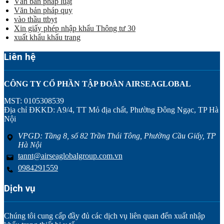
Văn bản pháp luật
Văn bản pháp quy
vào thầu ttbyt
Xin giấy phép nhập khẩu Thông tư 30
xuất khẩu khẩu trang
Liên hệ
CÔNG TY CỔ PHẦN TẬP ĐOÀN AIRSEAGLOBAL
MST: 0105308539
Địa chỉ ĐKKD: A9/4, TT Mỏ địa chất, Phường Đông Ngạc, TP Hà
Nội
VPGD: Tầng 8, số 82 Trần Thái Tông, Phường Cầu Giấy, TP
Hà Nội
tannt@airseaglobalgroup.com.vn
0984291559
Dịch vụ
Chúng tôi cung cấp đầy đủ các dịch vụ liên quan đến xuất nhập