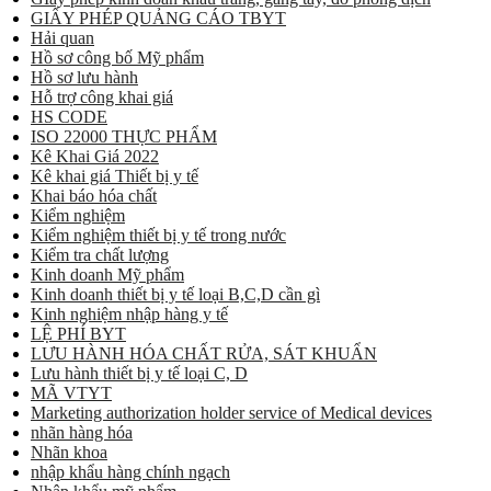
GIẤY PHÉP QUẢNG CÁO TBYT
Hải quan
Hồ sơ công bố Mỹ phẩm
Hồ sơ lưu hành
Hỗ trợ công khai giá
HS CODE
ISO 22000 THỰC PHẨM
Kê Khai Giá 2022
Kê khai giá Thiết bị y tế
Khai báo hóa chất
Kiểm nghiệm
Kiểm nghiệm thiết bị y tế trong nước
Kiểm tra chất lượng
Kinh doanh Mỹ phẩm
Kinh doanh thiết bị y tế loại B,C,D cần gì
Kinh nghiệm nhập hàng y tế
LỆ PHÍ BYT
LƯU HÀNH HÓA CHẤT RỬA, SÁT KHUẨN
Lưu hành thiết bị y tế loại C, D
MÃ VTYT
Marketing authorization holder service of Medical devices
nhãn hàng hóa
Nhãn khoa
nhập khẩu hàng chính ngạch