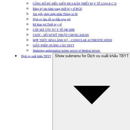
CÔNG BỐ ĐỦ ĐIỀU KIỆN MUA BÁN THIẾT BỊ Y TẾ LOẠI B,C,D
Đăng ký lưu hành trang thiết bị y tế BCD
Xin giấy phép nhập khẩu Thông tư 30
Dịch vụ làm hồ sơ thầu trọn gói
Kê khai giá Thiết bị y tế
CẤP MÃ VẬT TƯ Y TẾ QĐ 5086
CSDT – HỒ SƠ KỸ THUẬT CHUNG ASEAN
HỢP THỨC HÓA LÃNH SỰ – CONSULAR AUTHENTICATION
GIẤY PHÉP QUẢNG CÁO TBYT
Marketing authorization holder service of Medical devices
Show submenu for Dịch vụ xuất khẩu TBYT
Dịch vụ xuất khẩu TBYT