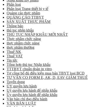
Nhập khẩu mỹ phẩm
Phân loại
Phân loại Trang thiết bị y tế
Quảng cáo thực phẩm
QUẢNG CÁO TTBYT
SẢN XUẤT THỰC PHẨM
Thông báo
thủ tục nhập khẩu
THỦ TỤC NHẬP KHẨU MỚI NHẤT
Thực phẩm chức năng
thực phẩm chức năng
thực phẩm thường
Thuế NK
Thuế VAT
Tin tức
Tổng hợp thủ tục Nhập khẩu
TTTBYT chuẩn đoán in vitro
Tự công bố đủ điều kiện mua bán TBYT loại BCD
TƯ VẤN CO FORM E, AK, D, EAV GIẢM THUẾ
Tuyển dụng
ỦY quyền lưu hành
Uỷ quyền lưu hành để nhập khẩu
Ủy quyền lưu hành để nhập khẩu
Văn bản chỉ đạo điều hành
VĂN BẢN LUẬT