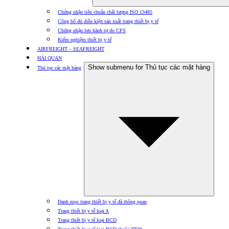
Chứng nhận tiêu chuẩn chất lượng ISO 13485
Công bố đủ điều kiện sản xuất trang thiết bị y tế
Chứng nhận lưu hành tự do CFS
Kiểm nghiệm thiết bị y tế
AIRFREIGHT – SEAFREIGHT
HẢI QUAN
Show submenu for Thủ tục các mặt hàng
Thủ tục các mặt hàng
Danh mục trang thiết bị y tế đã thông quan
Trang thiết bị y tế loại A
Trang thiết bị y tế loại BCD