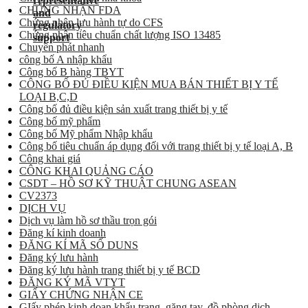
CHỨNG NHẬN FDA
Chứng nhận lưu hành tự do CFS
Chứng nhận tiêu chuẩn chất lượng ISO 13485
Chuyển phát nhanh
công bố A nhập khẩu
Công bố B hàng TBYT
CÔNG BỐ ĐỦ ĐIỀU KIỆN MUA BÁN THIẾT BỊ Y TẾ
LOẠI B,C,D
Công bố đủ điều kiện sản xuất trang thiết bị y tế
Công bố mỹ phẩm
Công bố Mỹ phẩm Nhập khẩu
Công bố tiêu chuẩn áp dụng đối với trang thiết bị y tế loại A, B
Công khai giá
CÔNG KHAI QUẢNG CÁO
CSDT – HỒ SƠ KỸ THUẬT CHUNG ASEAN
CV2373
DỊCH VỤ
Dịch vụ làm hồ sơ thầu trọn gói
Đăng kí kinh doanh
ĐĂNG KÍ MÃ SỐ DUNS
Đăng ký lưu hành
Đăng ký lưu hành trang thiết bị y tế BCD
ĐĂNG KÝ MÃ VTYT
GIẤY CHỨNG NHẬN CE
GIấy phép kinh doan khẩu trang, găng tay, đồ phòng dịch