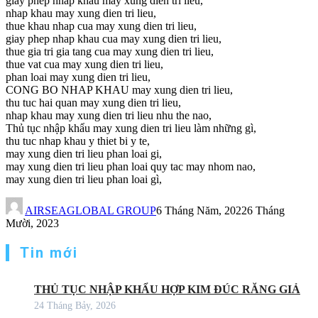
giay phep nhap khau may xung dien tri lieu,
nhap khau may xung dien tri lieu,
thue khau nhap cua may xung dien tri lieu,
giay phep nhap khau cua may xung dien tri lieu,
thue gia tri gia tang cua may xung dien tri lieu,
thue vat cua may xung dien tri lieu,
phan loai may xung dien tri lieu,
CONG BO NHAP KHAU may xung dien tri lieu,
thu tuc hai quan may xung dien tri lieu,
nhap khau may xung dien tri lieu nhu the nao,
Thủ tục nhập khẩu may xung dien tri lieu làm những gì,
thu tuc nhap khau y thiet bi y te,
may xung dien tri lieu phan loai gi,
may xung dien tri lieu phan loai quy tac may nhom nao,
may xung dien tri lieu phan loai gì,
AIRSEAGLOBAL GROUP
6 Tháng Năm, 2022
6 Tháng
Mười, 2023
Tin mới
THỦ TỤC NHẬP KHẨU HỢP KIM ĐÚC RĂNG GIẢ
24 Tháng Bảy, 2026