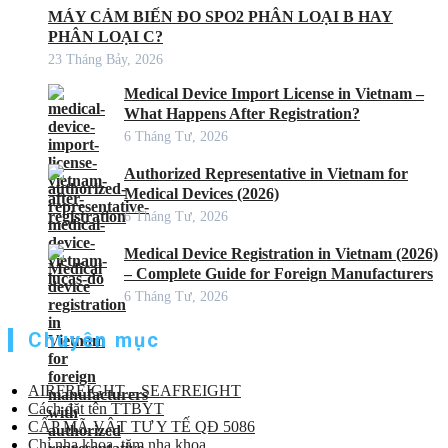
MÁY CẢM BIẾN ĐO SPO2 PHÂN LOẠI B HAY
PHÂN LOẠI C?
23 Tháng Bảy, 2026
Medical Device Import License in Vietnam –
What Happens After Registration?
6 Tháng Tư, 2026
Authorized Representative in Vietnam for
Medical Devices (2026)
6 Tháng Tư, 2026
Medical Device Registration in Vietnam (2026)
– Complete Guide for Foreign Manufacturers
6 Tháng Tư, 2026
Chuyên mục
AIRFREIGHT – SEAFREIGHT
Cách đặt tên TTBYT
CẤP MÃ VẬT TƯ Y TẾ QĐ 5086
Chỉ nha khoa, tăm nha khoa