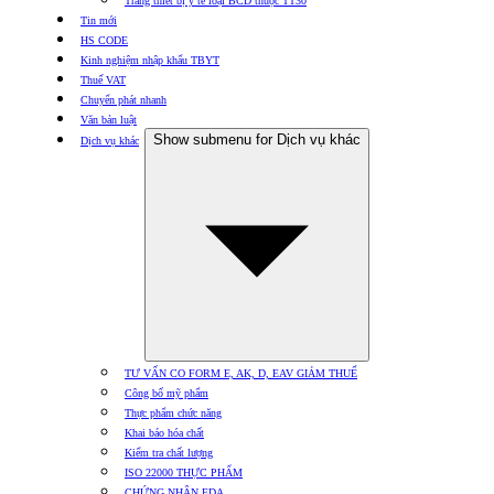
Trang thiết bị y tế loại BCD thuộc TT30
Tin mới
HS CODE
Kinh nghiệm nhập khẩu TBYT
Thuế VAT
Chuyển phát nhanh
Văn bản luật
Show submenu for Dịch vụ khác
Dịch vụ khác
TƯ VẤN CO FORM E, AK, D, EAV GIẢM THUẾ
Công bố mỹ phẩm
Thực phẩm chức năng
Khai báo hóa chất
Kiểm tra chất lượng
ISO 22000 THỰC PHẨM
CHỨNG NHẬN FDA