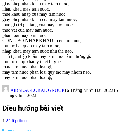
giay phep nhap khau may tam nuoc,
nhap khau may tam nuoc,
thue khau nhap cua may tam nuoc,
giay phep nhap khau cua may tam nuoc,
thue gia tri gia tang cua may tam nuoc,
thue vat cua may tam nuoc,
phan loai may tam nuoc,
CONG BO NHAP KHAU may tam nuoc,
thu tuc hai quan may tam nuoc,
nhap khau may tam nuoc nhu the nao,
Thủ tục nhập khẩu may tam nuoc làm những gì,
thu tuc nhap khau y thiet bi y te,
may tam nuoc phan loai gi,
may tam nuoc phan loai quy tac may nhom nao,
may tam nuoc phan loai gì,
AIRSEAGLOBAL GROUP
16 Tháng Mười Hai, 2022
15
Tháng Chín, 2023
Điều hướng bài viết
1
2
Tiếp theo