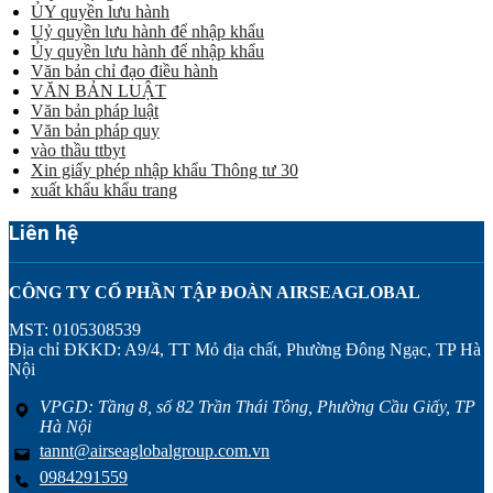
ỦY quyền lưu hành
Uỷ quyền lưu hành để nhập khẩu
Ủy quyền lưu hành để nhập khẩu
Văn bản chỉ đạo điều hành
VĂN BẢN LUẬT
Văn bản pháp luật
Văn bản pháp quy
vào thầu ttbyt
Xin giấy phép nhập khẩu Thông tư 30
xuất khẩu khẩu trang
Liên hệ
CÔNG TY CỔ PHẦN TẬP ĐOÀN AIRSEAGLOBAL
MST: 0105308539
Địa chỉ ĐKKD: A9/4, TT Mỏ địa chất, Phường Đông Ngạc, TP Hà
Nội
VPGD: Tầng 8, số 82 Trần Thái Tông, Phường Cầu Giấy, TP
Hà Nội
tannt@airseaglobalgroup.com.vn
0984291559