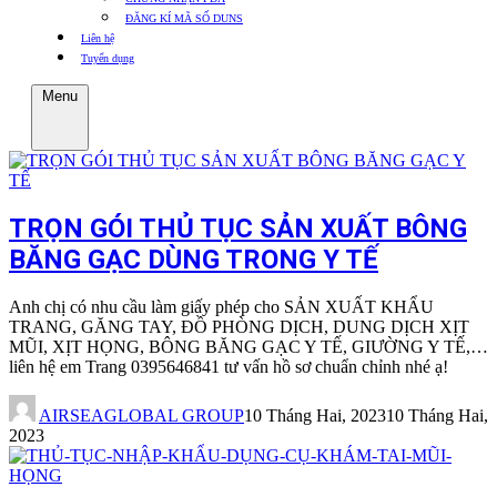
ĐĂNG KÍ MÃ SỐ DUNS
Liên hệ
Tuyển dụng
Menu
TRỌN GÓI THỦ TỤC SẢN XUẤT BÔNG
BĂNG GẠC DÙNG TRONG Y TẾ
Anh chị có nhu cầu làm giấy phép cho SẢN XUẤT KHẨU
TRANG, GĂNG TAY, ĐỒ PHÒNG DỊCH, DUNG DỊCH XỊT
MŨI, XỊT HỌNG, BÔNG BĂNG GẠC Y TẾ, GIƯỜNG Y TẾ,…
liên hệ em Trang 0395646841 tư vấn hồ sơ chuẩn chỉnh nhé ạ!
AIRSEAGLOBAL GROUP
10 Tháng Hai, 2023
10 Tháng Hai,
2023