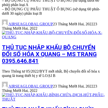
– BỘ DỤNG CỤ PHẪU THUẬT Ổ BỤNG (sử dụng dưới 60
phút) phân loại A
– BỘ DỤNG CỤ PHẪU THUẬT Ổ BỤNG (sử dụng 60 phút-
dưới 30 ngày) phân loại B
AIRSEAGLOBAL GROUP
23 Tháng Mười Hai, 2022
23
Tháng Mười Hai, 2022
THỦ TỤC NHÂP KHẨU BỘ CHUYỂN
ĐỔI SỐ HÓA X QUANG – MS TRANG
0395.646.841
Theo Thông tư 05/2022/BYT mới nhất, Bộ chuyển đổi số hóa x
quang là trang thiết bị y tế LOẠI B
AIRSEAGLOBAL GROUP
23 Tháng Mười Hai, 2022
23
Tháng Mười Hai, 2022