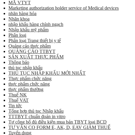
MÃ VTYT
Marketing authorization holder service of Medical devices
nhãn hàng hóa
Nhãn khoa
nhập khẩu hàng chính ngạch
Nhập khẩu mỹ phẩm
Phân loại
Phân loại Trang thiết bị y tế
Quảng cáo thực phẩm
QUẢNG CÁO TTBYT
SẢN XUẤT THỰC PHẨM
Thông báo
thủ tục nhập khẩu
THỦ TỤC NHẬP KHẨU MỚI NHẤT
Thực phẩm chức năng
thực phẩm chức năng
thực phẩm thường
Thuế NK
Thuế VAT
Tin tức
Tổng hợp thủ tục Nhập khẩu
TTTBYT chuẩn đoán in vitro
Tự công bố đủ điều kiện mua bán TBYT loại BCD
TƯ VẤN CO FORM E, AK, D, EAV GIẢM THUẾ
Tuyển dụng