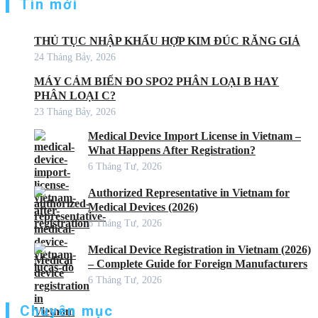
Tin mới
THỦ TỤC NHẬP KHẨU HỢP KIM ĐÚC RĂNG GIẢ
24 Tháng Bảy, 2026
MÁY CẢM BIẾN ĐO SPO2 PHÂN LOẠI B HAY
PHÂN LOẠI C?
23 Tháng Bảy, 2026
Medical Device Import License in Vietnam –
What Happens After Registration?
6 Tháng Tư, 2026
Authorized Representative in Vietnam for
Medical Devices (2026)
6 Tháng Tư, 2026
Medical Device Registration in Vietnam (2026)
– Complete Guide for Foreign Manufacturers
6 Tháng Tư, 2026
Chuyên mục