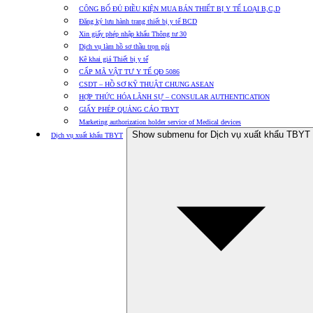
CÔNG BỐ ĐỦ ĐIỀU KIỆN MUA BÁN THIẾT BỊ Y TẾ LOẠI B,C,D
Đăng ký lưu hành trang thiết bị y tế BCD
Xin giấy phép nhập khẩu Thông tư 30
Dịch vụ làm hồ sơ thầu trọn gói
Kê khai giá Thiết bị y tế
CẤP MÃ VẬT TƯ Y TẾ QĐ 5086
CSDT – HỒ SƠ KỸ THUẬT CHUNG ASEAN
HỢP THỨC HÓA LÃNH SỰ – CONSULAR AUTHENTICATION
GIẤY PHÉP QUẢNG CÁO TBYT
Marketing authorization holder service of Medical devices
Show submenu for Dịch vụ xuất khẩu TBYT
Dịch vụ xuất khẩu TBYT