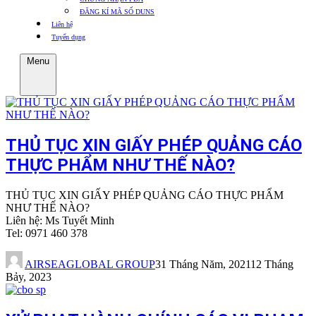
ĐĂNG KÍ MÃ SỐ DUNS
Liên hệ
Tuyển dụng
Menu
THỦ TỤC XIN GIẤY PHÉP QUẢNG CÁO
THỰC PHẨM NHƯ THẾ NÀO?
THỦ TỤC XIN GIẤY PHÉP QUẢNG CÁO THỰC PHẨM
NHƯ THẾ NÀO?
Liên hệ: Ms Tuyết Minh
Tel: 0971 460 378
AIRSEAGLOBAL GROUP
31 Tháng Năm, 2021
12 Tháng
Bảy, 2023