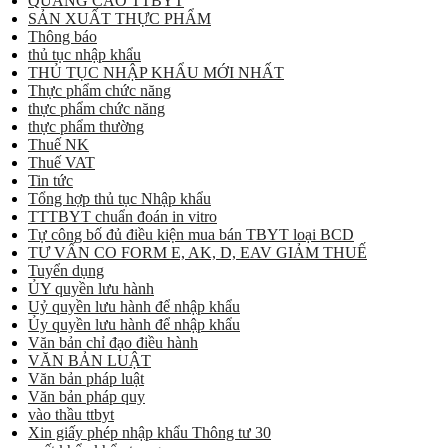
QUẢNG CÁO TTBYT
SẢN XUẤT THỰC PHẨM
Thông báo
thủ tục nhập khẩu
THỦ TỤC NHẬP KHẨU MỚI NHẤT
Thực phẩm chức năng
thực phẩm chức năng
thực phẩm thường
Thuế NK
Thuế VAT
Tin tức
Tổng hợp thủ tục Nhập khẩu
TTTBYT chuẩn đoán in vitro
Tự công bố đủ điều kiện mua bán TBYT loại BCD
TƯ VẤN CO FORM E, AK, D, EAV GIẢM THUẾ
Tuyển dụng
ỦY quyền lưu hành
Uỷ quyền lưu hành để nhập khẩu
Ủy quyền lưu hành để nhập khẩu
Văn bản chỉ đạo điều hành
VĂN BẢN LUẬT
Văn bản pháp luật
Văn bản pháp quy
vào thầu ttbyt
Xin giấy phép nhập khẩu Thông tư 30