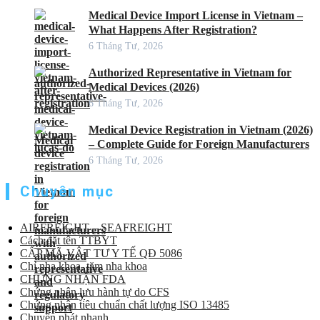
Medical Device Import License in Vietnam –
What Happens After Registration?
6 Tháng Tư, 2026
Authorized Representative in Vietnam for
Medical Devices (2026)
6 Tháng Tư, 2026
Medical Device Registration in Vietnam (2026)
– Complete Guide for Foreign Manufacturers
6 Tháng Tư, 2026
Chuyên mục
AIRFREIGHT – SEAFREIGHT
Cách đặt tên TTBYT
CẤP MÃ VẬT TƯ Y TẾ QĐ 5086
Chỉ nha khoa, tăm nha khoa
CHỨNG NHẬN FDA
Chứng nhận lưu hành tự do CFS
Chứng nhận tiêu chuẩn chất lượng ISO 13485
Chuyển phát nhanh