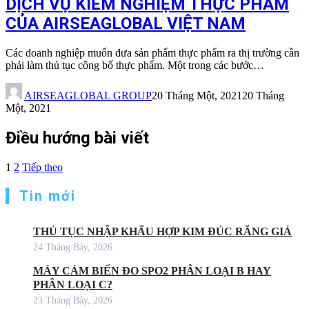
DỊCH VỤ KIỂM NGHIỆM THỰC PHẨM
CỦA AIRSEAGLOBAL VIỆT NAM
Các doanh nghiệp muốn đưa sản phẩm thực phẩm ra thị trường cần
phải làm thủ tục công bố thực phẩm. Một trong các bước…
AIRSEAGLOBAL GROUP
20 Tháng Một, 2021
20 Tháng
Một, 2021
Điều hướng bài viết
1
2
Tiếp theo
Tin mới
THỦ TỤC NHẬP KHẨU HỢP KIM ĐÚC RĂNG GIẢ
24 Tháng Bảy, 2026
MÁY CẢM BIẾN ĐO SPO2 PHÂN LOẠI B HAY
PHÂN LOẠI C?
23 Tháng Bảy, 2026