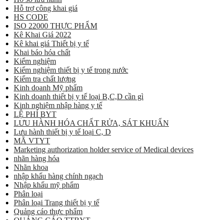
Hỗ trợ công khai giá
HS CODE
ISO 22000 THỰC PHẨM
Kê Khai Giá 2022
Kê khai giá Thiết bị y tế
Khai báo hóa chất
Kiểm nghiệm
Kiểm nghiệm thiết bị y tế trong nước
Kiểm tra chất lượng
Kinh doanh Mỹ phẩm
Kinh doanh thiết bị y tế loại B,C,D cần gì
Kinh nghiệm nhập hàng y tế
LỆ PHÍ BYT
LƯU HÀNH HÓA CHẤT RỬA, SÁT KHUẨN
Lưu hành thiết bị y tế loại C, D
MÃ VTYT
Marketing authorization holder service of Medical devices
nhãn hàng hóa
Nhãn khoa
nhập khẩu hàng chính ngạch
Nhập khẩu mỹ phẩm
Phân loại
Phân loại Trang thiết bị y tế
Quảng cáo thực phẩm