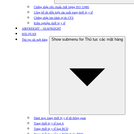
Chứng nhận tiêu chuẩn chất lượng ISO 13485
Công bố đủ điều kiện sản xuất trang thiết bị y tế
Chứng nhận lưu hành tự do CFS
Kiểm nghiệm thiết bị y tế
AIRFREIGHT – SEAFREIGHT
HẢI QUAN
Show submenu for Thủ tục các mặt hàng
Thủ tục các mặt hàng
Danh mục trang thiết bị y tế đã thông quan
Trang thiết bị y tế loại A
Trang thiết bị y tế loại BCD