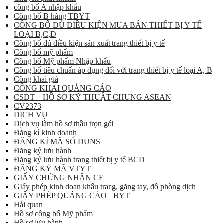
công bố A nhập khẩu
Công bố B hàng TBYT
CÔNG BỐ ĐỦ ĐIỀU KIỆN MUA BÁN THIẾT BỊ Y TẾ
LOẠI B,C,D
Công bố đủ điều kiện sản xuất trang thiết bị y tế
Công bố mỹ phẩm
Công bố Mỹ phẩm Nhập khẩu
Công bố tiêu chuẩn áp dụng đối với trang thiết bị y tế loại A, B
Công khai giá
CÔNG KHAI QUẢNG CÁO
CSDT – HỒ SƠ KỸ THUẬT CHUNG ASEAN
CV2373
DỊCH VỤ
Dịch vụ làm hồ sơ thầu trọn gói
Đăng kí kinh doanh
ĐĂNG KÍ MÃ SỐ DUNS
Đăng ký lưu hành
Đăng ký lưu hành trang thiết bị y tế BCD
ĐĂNG KÝ MÃ VTYT
GIẤY CHỨNG NHẬN CE
GIấy phép kinh doan khẩu trang, găng tay, đồ phòng dịch
GIẤY PHÉP QUẢNG CÁO TBYT
Hải quan
Hồ sơ công bố Mỹ phẩm
Hồ sơ lưu hành