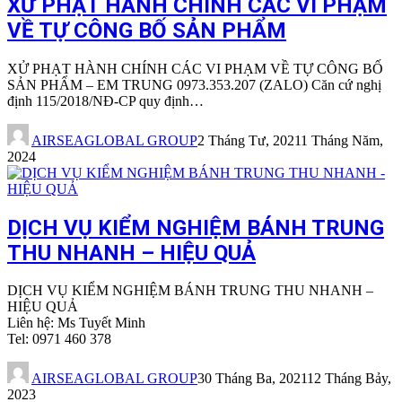
XỬ PHẠT HÀNH CHÍNH CÁC VI PHẠM
VỀ TỰ CÔNG BỐ SẢN PHẨM
XỬ PHẠT HÀNH CHÍNH CÁC VI PHẠM VỀ TỰ CÔNG BỐ
SẢN PHẨM – EM TRUNG 0973.353.207 (ZALO) Căn cứ nghị
định 115/2018/NĐ-CP quy định…
AIRSEAGLOBAL GROUP
2 Tháng Tư, 2021
1 Tháng Năm,
2024
DỊCH VỤ KIỂM NGHIỆM BÁNH TRUNG
THU NHANH – HIỆU QUẢ
DỊCH VỤ KIỂM NGHIỆM BÁNH TRUNG THU NHANH –
HIỆU QUẢ
Liên hệ: Ms Tuyết Minh
Tel: 0971 460 378
AIRSEAGLOBAL GROUP
30 Tháng Ba, 2021
12 Tháng Bảy,
2023