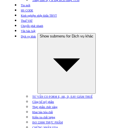
Trang thiết bị y tế loại BCD thuộc TT30
Tin mới
HS CODE
Kinh nghiệm nhập khẩu TBYT
Thuế VAT
Chuyển phát nhanh
Văn bản luật
Show submenu for Dịch vụ khác
Dịch vụ khác
TƯ VẤN CO FORM E, AK, D, EAV GIẢM THUẾ
Công bố mỹ phẩm
Thực phẩm chức năng
Khai báo hóa chất
Kiểm tra chất lượng
ISO 22000 THỰC PHẨM
CHỨNG NHẬN FDA