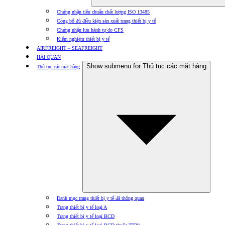
Chứng nhận tiêu chuẩn chất lượng ISO 13485
Công bố đủ điều kiện sản xuất trang thiết bị y tế
Chứng nhận lưu hành tự do CFS
Kiểm nghiệm thiết bị y tế
AIRFREIGHT – SEAFREIGHT
HẢI QUAN
Show submenu for Thủ tục các mặt hàng
Thủ tục các mặt hàng
Danh mục trang thiết bị y tế đã thông quan
Trang thiết bị y tế loại A
Trang thiết bị y tế loại BCD