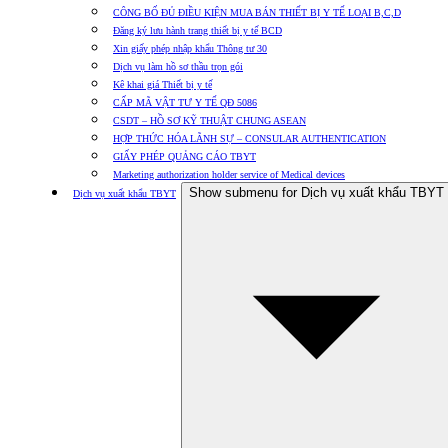
CÔNG BỐ ĐỦ ĐIỀU KIỆN MUA BÁN THIẾT BỊ Y TẾ LOẠI B,C,D
Đăng ký lưu hành trang thiết bị y tế BCD
Xin giấy phép nhập khẩu Thông tư 30
Dịch vụ làm hồ sơ thầu trọn gói
Kê khai giá Thiết bị y tế
CẤP MÃ VẬT TƯ Y TẾ QĐ 5086
CSDT – HỒ SƠ KỸ THUẬT CHUNG ASEAN
HỢP THỨC HÓA LÃNH SỰ – CONSULAR AUTHENTICATION
GIẤY PHÉP QUẢNG CÁO TBYT
Marketing authorization holder service of Medical devices
Show submenu for Dịch vụ xuất khẩu TBYT
Dịch vụ xuất khẩu TBYT