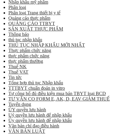
Nhập khẩu mỹ phẩm
Phân loại
Phân loại Trang thiết bị y tế
Quảng cáo thực phẩm
QUẢNG CÁO TTBYT
SẢN XUẤT THỰC PHẨM
Thông báo
thủ tục nhập khẩu
THỦ TỤC NHẬP KHẨU MỚI NHẤT
Thực phẩm chức năng
thực phẩm chức năng
thực phẩm thường
Thuế NK
Thuế VAT
Tin tức
Tổng hợp thủ tục Nhập khẩu
TTTBYT chuẩn đoán in vitro
Tự công bố đủ điều kiện mua bán TBYT loại BCD
TƯ VẤN CO FORM E, AK, D, EAV GIẢM THUẾ
Tuyển dụng
ỦY quyền lưu hành
Uỷ quyền lưu hành để nhập khẩu
Ủy quyền lưu hành để nhập khẩu
Văn bản chỉ đạo điều hành
VĂN BẢN LUẬT