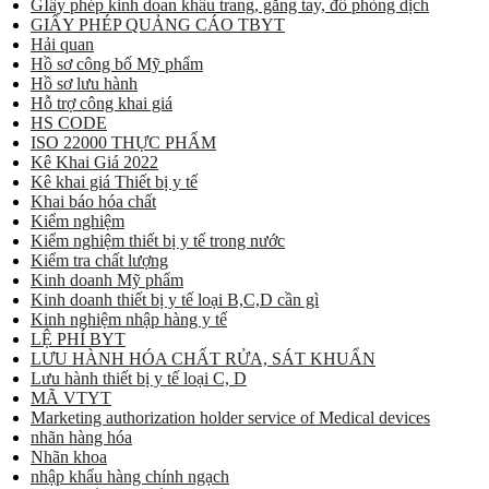
GIấy phép kinh doan khẩu trang, găng tay, đồ phòng dịch
GIẤY PHÉP QUẢNG CÁO TBYT
Hải quan
Hồ sơ công bố Mỹ phẩm
Hồ sơ lưu hành
Hỗ trợ công khai giá
HS CODE
ISO 22000 THỰC PHẨM
Kê Khai Giá 2022
Kê khai giá Thiết bị y tế
Khai báo hóa chất
Kiểm nghiệm
Kiểm nghiệm thiết bị y tế trong nước
Kiểm tra chất lượng
Kinh doanh Mỹ phẩm
Kinh doanh thiết bị y tế loại B,C,D cần gì
Kinh nghiệm nhập hàng y tế
LỆ PHÍ BYT
LƯU HÀNH HÓA CHẤT RỬA, SÁT KHUẨN
Lưu hành thiết bị y tế loại C, D
MÃ VTYT
Marketing authorization holder service of Medical devices
nhãn hàng hóa
Nhãn khoa
nhập khẩu hàng chính ngạch