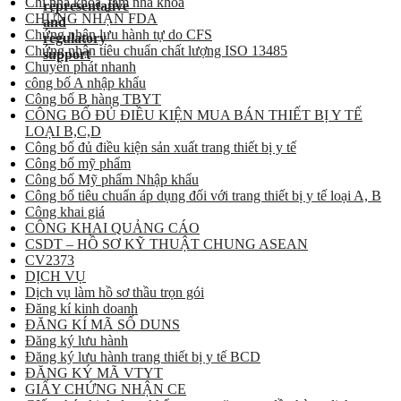
Chỉ nha khoa, tăm nha khoa
CHỨNG NHẬN FDA
Chứng nhận lưu hành tự do CFS
Chứng nhận tiêu chuẩn chất lượng ISO 13485
Chuyển phát nhanh
công bố A nhập khẩu
Công bố B hàng TBYT
CÔNG BỐ ĐỦ ĐIỀU KIỆN MUA BÁN THIẾT BỊ Y TẾ
LOẠI B,C,D
Công bố đủ điều kiện sản xuất trang thiết bị y tế
Công bố mỹ phẩm
Công bố Mỹ phẩm Nhập khẩu
Công bố tiêu chuẩn áp dụng đối với trang thiết bị y tế loại A, B
Công khai giá
CÔNG KHAI QUẢNG CÁO
CSDT – HỒ SƠ KỸ THUẬT CHUNG ASEAN
CV2373
DỊCH VỤ
Dịch vụ làm hồ sơ thầu trọn gói
Đăng kí kinh doanh
ĐĂNG KÍ MÃ SỐ DUNS
Đăng ký lưu hành
Đăng ký lưu hành trang thiết bị y tế BCD
ĐĂNG KÝ MÃ VTYT
GIẤY CHỨNG NHẬN CE