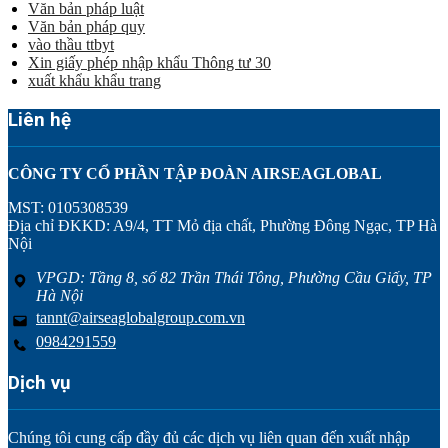
Văn bản pháp luật
Văn bản pháp quy
vào thầu ttbyt
Xin giấy phép nhập khẩu Thông tư 30
xuất khẩu khẩu trang
Liên hệ
CÔNG TY CỔ PHẦN TẬP ĐOÀN AIRSEAGLOBAL
MST: 0105308539
Địa chỉ ĐKKD: A9/4, TT Mỏ địa chất, Phường Đông Ngạc, TP Hà
Nội
VPGD: Tầng 8, số 82 Trần Thái Tông, Phường Cầu Giấy, TP
Hà Nội
tannt@airseaglobalgroup.com.vn
0984291559
Dịch vụ
Chúng tôi cung cấp đầy đủ các dịch vụ liên quan đến xuất nhập