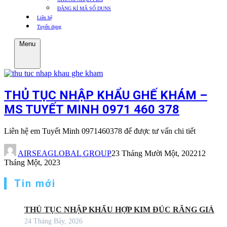
ĐĂNG KÍ MÃ SỐ DUNS
Liên hệ
Tuyển dụng
Menu
THỦ TỤC NHẬP KHẨU GHẾ KHÁM –
MS TUYẾT MINH 0971 460 378
Liên hệ em Tuyết Minh 0971460378 để được tư vấn chi tiết
AIRSEAGLOBAL GROUP
23 Tháng Mười Một, 2022
12
Tháng Một, 2023
Tin mới
THỦ TỤC NHẬP KHẨU HỢP KIM ĐÚC RĂNG GIẢ
24 Tháng Bảy, 2026