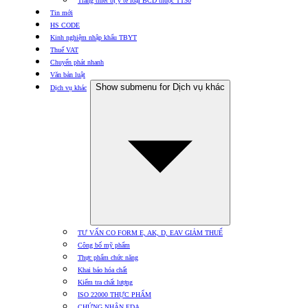
Trang thiết bị y tế loại BCD thuộc TT30
Tin mới
HS CODE
Kinh nghiệm nhập khẩu TBYT
Thuế VAT
Chuyển phát nhanh
Văn bản luật
Show submenu for Dịch vụ khác
Dịch vụ khác
TƯ VẤN CO FORM E, AK, D, EAV GIẢM THUẾ
Công bố mỹ phẩm
Thực phẩm chức năng
Khai báo hóa chất
Kiểm tra chất lượng
ISO 22000 THỰC PHẨM
CHỨNG NHẬN FDA