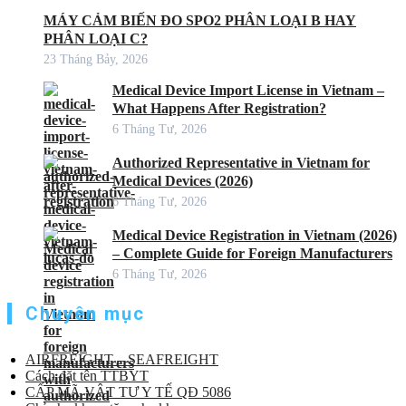
MÁY CẢM BIẾN ĐO SPO2 PHÂN LOẠI B HAY
PHÂN LOẠI C?
23 Tháng Bảy, 2026
Medical Device Import License in Vietnam –
What Happens After Registration?
6 Tháng Tư, 2026
Authorized Representative in Vietnam for
Medical Devices (2026)
6 Tháng Tư, 2026
Medical Device Registration in Vietnam (2026)
– Complete Guide for Foreign Manufacturers
6 Tháng Tư, 2026
Chuyên mục
AIRFREIGHT – SEAFREIGHT
Cách đặt tên TTBYT
CẤP MÃ VẬT TƯ Y TẾ QĐ 5086