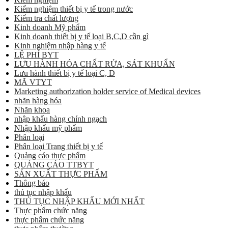
Kiểm nghiệm thiết bị y tế trong nước
Kiểm tra chất lượng
Kinh doanh Mỹ phẩm
Kinh doanh thiết bị y tế loại B,C,D cần gì
Kinh nghiệm nhập hàng y tế
LỆ PHÍ BYT
LƯU HÀNH HÓA CHẤT RỬA, SÁT KHUẨN
Lưu hành thiết bị y tế loại C, D
MÃ VTYT
Marketing authorization holder service of Medical devices
nhãn hàng hóa
Nhãn khoa
nhập khẩu hàng chính ngạch
Nhập khẩu mỹ phẩm
Phân loại
Phân loại Trang thiết bị y tế
Quảng cáo thực phẩm
QUẢNG CÁO TTBYT
SẢN XUẤT THỰC PHẨM
Thông báo
thủ tục nhập khẩu
THỦ TỤC NHẬP KHẨU MỚI NHẤT
Thực phẩm chức năng
thực phẩm chức năng