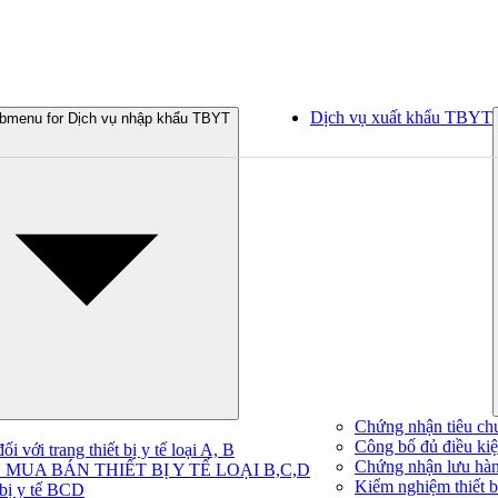
Dịch vụ xuất khẩu TBYT
bmenu for Dịch vụ nhập khẩu TBYT
Chứng nhận tiêu ch
Công bố đủ điều kiện
 với trang thiết bị y tế loại A, B
Chứng nhận lưu hà
MUA BÁN THIẾT BỊ Y TẾ LOẠI B,C,D
Kiểm nghiệm thiết bị
 bị y tế BCD