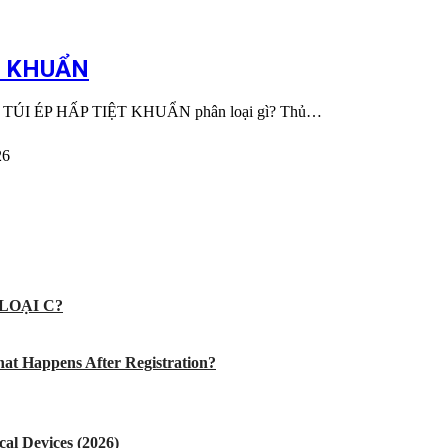
T KHUẨN
 sau: TÚI ÉP HẤP TIỆT KHUẨN phân loại gì? Thủ…
26
LOẠI C?
at Happens After Registration?
al Devices (2026)