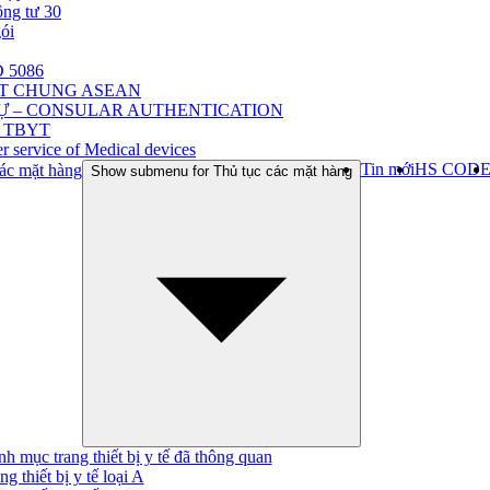
ông tư 30
gói
 5086
ẬT CHUNG ASEAN
Ự – CONSULAR AUTHENTICATION
 TBYT
r service of Medical devices
Tin mới
HS COD
ác mặt hàng
Show submenu for Thủ tục các mặt hàng
h mục trang thiết bị y tế đã thông quan
ng thiết bị y tế loại A