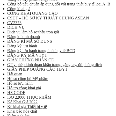
Công bố tiêu chuẩn áp dụng đối với trang thiết bị y tế loại A, B
Công khai giá
CÔNG KHAI QUẢNG CÁO
CSDT – HỒ SƠ KỸ THUẬT CHUNG ASEAN
CV2373
DỊCH VỤ
Dịch vụ làm hồ sơ thầu trọn gói
Đăng kí kinh doanh
ĐĂNG KÍ MÃ SỐ DUNS
Đăng ký lưu hành
Đăng ký lưu hành trang thiết bị y tế BCD
ĐĂNG KÝ MÃ VTYT
GIẤY CHỨNG NHẬN CE
GIấy phép kinh doan khẩu trang, găng tay, đồ phòng dịch
GIẤY PHÉP QUẢNG CÁO TBYT
Hải quan
Hồ sơ công bố Mỹ phẩm
Hồ sơ lưu hành
Hỗ trợ công khai giá
HS CODE
ISO 22000 THỰC PHẨM
Kê Khai Giá 2022
Kê khai giá Thiết bị y tế
Khai báo hóa chất
Kiểm nghiệm