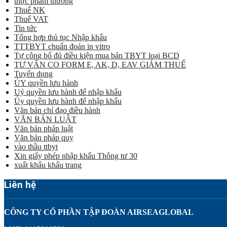
thực phẩm thường
Thuế NK
Thuế VAT
Tin tức
Tổng hợp thủ tục Nhập khẩu
TTTBYT chuẩn đoán in vitro
Tự công bố đủ điều kiện mua bán TBYT loại BCD
TƯ VẤN CO FORM E, AK, D, EAV GIẢM THUẾ
Tuyển dụng
ỦY quyền lưu hành
Uỷ quyền lưu hành để nhập khẩu
Ủy quyền lưu hành để nhập khẩu
Văn bản chỉ đạo điều hành
VĂN BẢN LUẬT
Văn bản pháp luật
Văn bản pháp quy
vào thầu ttbyt
Xin giấy phép nhập khẩu Thông tư 30
xuất khẩu khẩu trang
Liên hệ
CÔNG TY CỔ PHẦN TẬP ĐOÀN AIRSEAGLOBAL