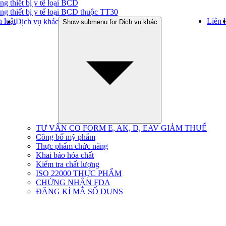
ng thiết bị y tế loại BCD
ng thiết bị y tế loại BCD thuộc TT30
 luật
Liên 
Dịch vụ khác
Show submenu for Dịch vụ khác
TƯ VẤN CO FORM E, AK, D, EAV GIẢM THUẾ
Công bố mỹ phẩm
Thực phẩm chức năng
Khai báo hóa chất
Kiểm tra chất lượng
ISO 22000 THỰC PHẨM
CHỨNG NHẬN FDA
ĐĂNG KÍ MÃ SỐ DUNS