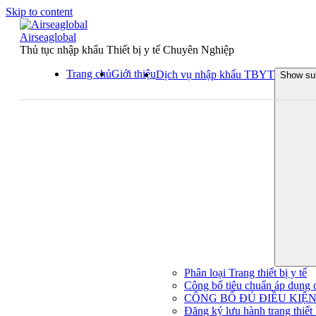
Skip to content
Airseaglobal
Thủ tục nhập khẩu Thiết bị y tế Chuyên Nghiệp
Trang chủ
Giới thiệu
Dịch vụ nhập khẩu TBYT
Show su
Phân loại Trang thiết bị y tế
Công bố tiêu chuẩn áp dụng đối
CÔNG BỐ ĐỦ ĐIỀU KIỆN 
Đăng ký lưu hành trang thiết