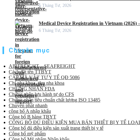
6 Tháng Tư, 2026
Medical Device Registration in Vietnam (2026)
6 Tháng Tư, 2026
Chuyên mục
AIRFREIGHT – SEAFREIGHT
Cách đặt tên TTBYT
CẤP MÃ VẬT TƯ Y TẾ QĐ 5086
Chỉ nha khoa, tăm nha khoa
CHỨNG NHẬN FDA
Chứng nhận lưu hành tự do CFS
Chứng nhận tiêu chuẩn chất lượng ISO 13485
Chuyển phát nhanh
công bố A nhập khẩu
Công bố B hàng TBYT
CÔNG BỐ ĐỦ ĐIỀU KIỆN MUA BÁN THIẾT BỊ Y TẾ LOẠI
Công bố đủ điều kiện sản xuất trang thiết bị y tế
Công bố mỹ phẩm
Công bố Mỹ phẩm Nhập khẩu