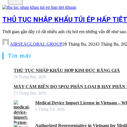
THỦ TỤC NHẬP KHẨU TÚI ÉP HẤP TIỆ
Thời gian gần đây có rất nhiều anh chị hỏi em những vấn đề như
AIRSEAGLOBAL GROUP
28 Tháng Ba, 2024
3 Tháng Ba, 20
Tin mới
THỦ TỤC NHẬP KHẨU HỢP KIM ĐÚC RĂNG GIẢ
24 Tháng Bảy, 2026
MÁY CẢM BIẾN ĐO SPO2 PHÂN LOẠI B HAY PHÂN 
23 Tháng Bảy, 2026
Medical Device Import License in Vietnam – Wh
6 Tháng Tư, 2026
Authorized Representative in Vietnam for Medic