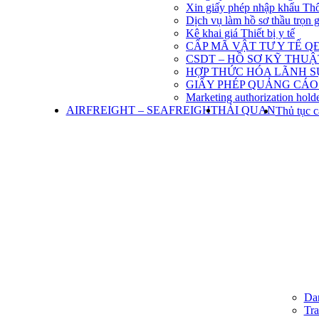
Xin giấy phép nhập khẩu Th
Dịch vụ làm hồ sơ thầu trọn 
Kê khai giá Thiết bị y tế
CẤP MÃ VẬT TƯ Y TẾ QĐ
CSDT – HỒ SƠ KỸ THU
HỢP THỨC HÓA LÃNH S
GIẤY PHÉP QUẢNG CÁO
Marketing authorization holde
AIRFREIGHT – SEAFREIGHT
HẢI QUAN
Thủ tục c
Dan
Tra