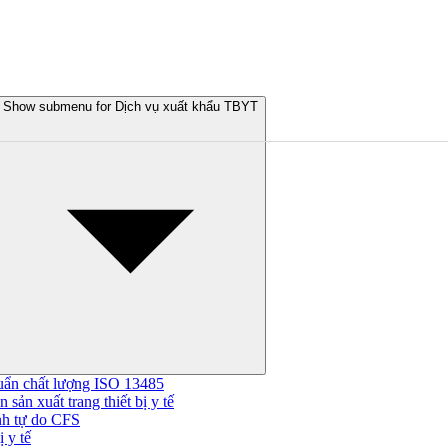
Show submenu for Dịch vụ xuất khẩu TBYT
uẩn chất lượng ISO 13485
 sản xuất trang thiết bị y tế
nh tự do CFS
 y tế