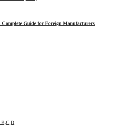
 – Complete Guide for Foreign Manufacturers
 B,C,D