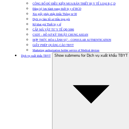
CÔNG BỐ ĐỦ ĐIỀU KIỆN MUA BÁN THIẾT BỊ Y TẾ LOẠI B,C,D
Đăng ký lưu hành trang thiết bị y tế BCD
Xin giấy phép nhập khẩu Thông tư 30
Dịch vụ làm hồ sơ thầu trọn gói
Kê khai giá Thiết bị y tế
CẤP MÃ VẬT TƯ Y TẾ QĐ 5086
CSDT – HỒ SƠ KỸ THUẬT CHUNG ASEAN
HỢP THỨC HÓA LÃNH SỰ – CONSULAR AUTHENTICATION
GIẤY PHÉP QUẢNG CÁO TBYT
Marketing authorization holder service of Medical devices
Show submenu for Dịch vụ xuất khẩu TBYT
Dịch vụ xuất khẩu TBYT