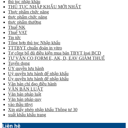
thủ tục nhập khẩu
THỦ TỤC NHẬP KHẨU MỚI NHẤT
Thực phẩm chức năng
thực phẩm chức năng
thực phẩm thường
Thuế NK
Thuế VAT
Tin tức
Tổng hợp thủ tục Nhập khẩu
TTTBYT chuẩn đoán in vitro
Tự công bố đủ điều kiện mua bán TBYT loại BCD
TƯ VẤN CO FORM E, AK, D, EAV GIẢM THUẾ
Tuyển dụng
ỦY quyền lưu hành
Uỷ quyền lưu hành để nhập khẩu
Ủy quyền lưu hành để nhập khẩu
Văn bản chỉ đạo điều hành
VĂN BẢN LUẬT
Văn bản pháp luật
Văn bản pháp quy
vào thầu ttbyt
Xin giấy phép nhập khẩu Thông tư 30
xuất khẩu khẩu trang
Liên hệ