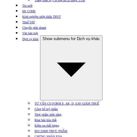
Trang thiết bị y tế loại BCD thuộc TT30
Tin mới
HS CODE
Kinh nghiệm nhập khẩu TBYT
Thuế VAT
Chuyển phát nhanh
Văn bản luật
Show submenu for Dịch vụ khác
Dịch vụ khác
TƯ VẤN CO FORM E, AK, D, EAV GIẢM THUẾ
Công bố mỹ phẩm
Thực phẩm chức năng
Khai báo hóa chất
Kiểm tra chất lượng
ISO 22000 THỰC PHẨM
CHỨNG NHẬN FDA