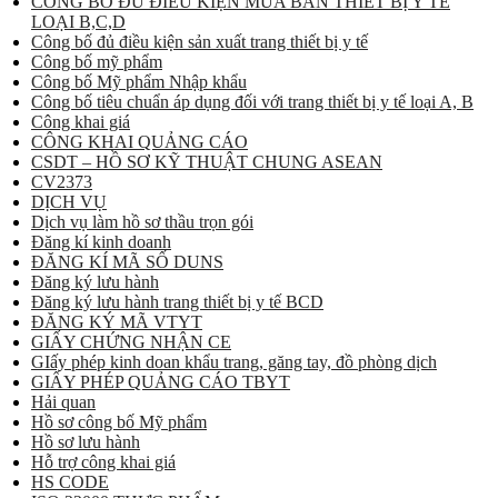
CÔNG BỐ ĐỦ ĐIỀU KIỆN MUA BÁN THIẾT BỊ Y TẾ
LOẠI B,C,D
Công bố đủ điều kiện sản xuất trang thiết bị y tế
Công bố mỹ phẩm
Công bố Mỹ phẩm Nhập khẩu
Công bố tiêu chuẩn áp dụng đối với trang thiết bị y tế loại A, B
Công khai giá
CÔNG KHAI QUẢNG CÁO
CSDT – HỒ SƠ KỸ THUẬT CHUNG ASEAN
CV2373
DỊCH VỤ
Dịch vụ làm hồ sơ thầu trọn gói
Đăng kí kinh doanh
ĐĂNG KÍ MÃ SỐ DUNS
Đăng ký lưu hành
Đăng ký lưu hành trang thiết bị y tế BCD
ĐĂNG KÝ MÃ VTYT
GIẤY CHỨNG NHẬN CE
GIấy phép kinh doan khẩu trang, găng tay, đồ phòng dịch
GIẤY PHÉP QUẢNG CÁO TBYT
Hải quan
Hồ sơ công bố Mỹ phẩm
Hồ sơ lưu hành
Hỗ trợ công khai giá
HS CODE