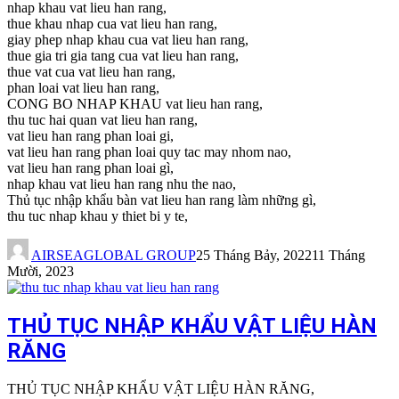
nhap khau vat lieu han rang,
thue khau nhap cua vat lieu han rang,
giay phep nhap khau cua vat lieu han rang,
thue gia tri gia tang cua vat lieu han rang,
thue vat cua vat lieu han rang,
phan loai vat lieu han rang,
CONG BO NHAP KHAU vat lieu han rang,
thu tuc hai quan vat lieu han rang,
vat lieu han rang phan loai gi,
vat lieu han rang phan loai quy tac may nhom nao,
vat lieu han rang phan loai gì,
nhap khau vat lieu han rang nhu the nao,
Thủ tục nhập khẩu bàn vat lieu han rang làm những gì,
thu tuc nhap khau y thiet bi y te,
AIRSEAGLOBAL GROUP
25 Tháng Bảy, 2022
11 Tháng
Mười, 2023
THỦ TỤC NHẬP KHẨU VẬT LIỆU HÀN
RĂNG
THỦ TỤC NHẬP KHẨU VẬT LIỆU HÀN RĂNG,