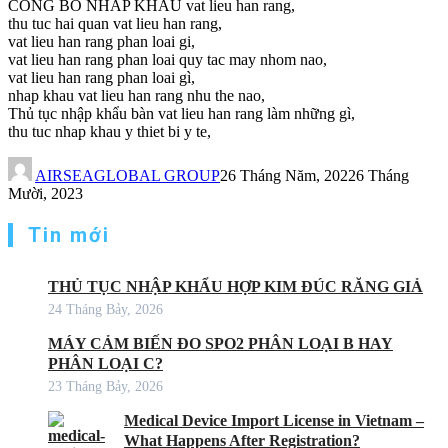
CONG BO NHAP KHAU vat lieu han rang,
thu tuc hai quan vat lieu han rang,
vat lieu han rang phan loai gi,
vat lieu han rang phan loai quy tac may nhom nao,
vat lieu han rang phan loai gì,
nhap khau vat lieu han rang nhu the nao,
Thủ tục nhập khẩu bàn vat lieu han rang làm những gì,
thu tuc nhap khau y thiet bi y te,
AIRSEAGLOBAL GROUP
26 Tháng Năm, 2022
6 Tháng
Mười, 2023
Tin mới
THỦ TỤC NHẬP KHẨU HỢP KIM ĐÚC RĂNG GIẢ
24 Tháng Bảy, 2026
MÁY CẢM BIẾN ĐO SPO2 PHÂN LOẠI B HAY
PHÂN LOẠI C?
23 Tháng Bảy, 2026
Medical Device Import License in Vietnam –
What Happens After Registration?