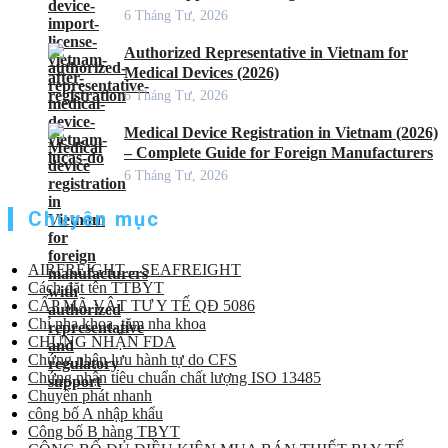
6 Tháng Tư, 2026
Authorized Representative in Vietnam for
Medical Devices (2026)
6 Tháng Tư, 2026
Medical Device Registration in Vietnam (2026)
– Complete Guide for Foreign Manufacturers
6 Tháng Tư, 2026
Chuyên mục
AIRFREIGHT – SEAFREIGHT
Cách đặt tên TTBYT
CẤP MÃ VẬT TƯ Y TẾ QĐ 5086
Chỉ nha khoa, tăm nha khoa
CHỨNG NHẬN FDA
Chứng nhận lưu hành tự do CFS
Chứng nhận tiêu chuẩn chất lượng ISO 13485
Chuyển phát nhanh
công bố A nhập khẩu
Công bố B hàng TBYT