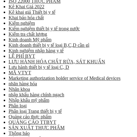
ISO 22000 THỰC PHẨM
Kê Khai Giá 2022
Kê khai giá Thiết bị y tế
Khai báo hóa chất
Kiểm nghiệm
Kiểm nghiệm thiết bị y tế trong nước
Kiểm tra chất lượng
Kinh doanh Mỹ phẩm
Kinh doanh thiết bị y tế loại B,C,D cần gì
Kinh nghiệm nhập hàng y tế
LỆ PHÍ BYT
LƯU HÀNH HÓA CHẤT RỬA, SÁT KHUẨN
Lưu hành thiết bị y tế loại C, D
MÃ VTYT
Marketing authorization holder service of Medical devices
nhãn hàng hóa
Nhãn khoa
nhập khẩu hàng chính ngạch
Nhập khẩu mỹ phẩm
Phân loại
Phân loại Trang thiết bị y tế
Quảng cáo thực phẩm
QUẢNG CÁO TTBYT
SẢN XUẤT THỰC PHẨM
Thông báo