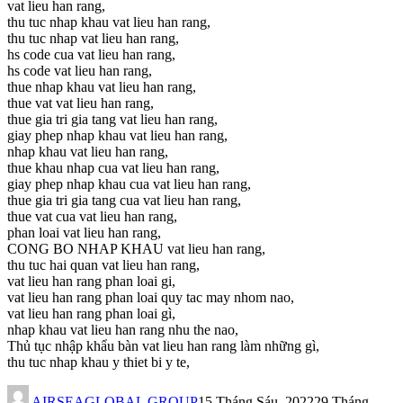
vat lieu han rang,
thu tuc nhap khau vat lieu han rang,
thu tuc nhap vat lieu han rang,
hs code cua vat lieu han rang,
hs code vat lieu han rang,
thue nhap khau vat lieu han rang,
thue vat vat lieu han rang,
thue gia tri gia tang vat lieu han rang,
giay phep nhap khau vat lieu han rang,
nhap khau vat lieu han rang,
thue khau nhap cua vat lieu han rang,
giay phep nhap khau cua vat lieu han rang,
thue gia tri gia tang cua vat lieu han rang,
thue vat cua vat lieu han rang,
phan loai vat lieu han rang,
CONG BO NHAP KHAU vat lieu han rang,
thu tuc hai quan vat lieu han rang,
vat lieu han rang phan loai gi,
vat lieu han rang phan loai quy tac may nhom nao,
vat lieu han rang phan loai gì,
nhap khau vat lieu han rang nhu the nao,
Thủ tục nhập khẩu bàn vat lieu han rang làm những gì,
thu tuc nhap khau y thiet bi y te,
AIRSEAGLOBAL GROUP
15 Tháng Sáu, 2022
29 Tháng