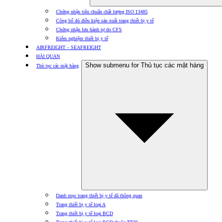
Chứng nhận tiêu chuẩn chất lượng ISO 13485
Công bố đủ điều kiện sản xuất trang thiết bị y tế
Chứng nhận lưu hành tự do CFS
Kiểm nghiệm thiết bị y tế
AIRFREIGHT – SEAFREIGHT
HẢI QUAN
Show submenu for Thủ tục các mặt hàng
Thủ tục các mặt hàng
Danh mục trang thiết bị y tế đã thông quan
Trang thiết bị y tế loại A
Trang thiết bị y tế loại BCD