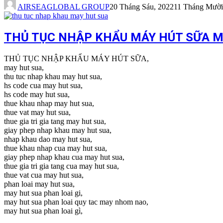
AIRSEAGLOBAL GROUP
20 Tháng Sáu, 2022
11 Tháng Mười
THỦ TỤC NHẬP KHẨU MÁY HÚT SỮA M
THỦ TỤC NHẬP KHẨU MÁY HÚT SỮA,
may hut sua,
thu tuc nhap khau may hut sua,
hs code cua may hut sua,
hs code may hut sua,
thue khau nhap may hut sua,
thue vat may hut sua,
thue gia tri gia tang may hut sua,
giay phep nhap khau may hut sua,
nhap khau dao may hut sua,
thue khau nhap cua may hut sua,
giay phep nhap khau cua may hut sua,
thue gia tri gia tang cua may hut sua,
thue vat cua may hut sua,
phan loai may hut sua,
may hut sua phan loai gi,
may hut sua phan loai quy tac may nhom nao,
may hut sua phan loai gì,