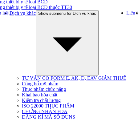
ng thiết bị y tế loại BCD
ng thiết bị y tế loại BCD thuộc TT30
 luật
Liên 
Dịch vụ khác
Show submenu for Dịch vụ khác
TƯ VẤN CO FORM E, AK, D, EAV GIẢM THUẾ
Công bố mỹ phẩm
Thực phẩm chức năng
Khai báo hóa chất
Kiểm tra chất lượng
ISO 22000 THỰC PHẨM
CHỨNG NHẬN FDA
ĐĂNG KÍ MÃ SỐ DUNS