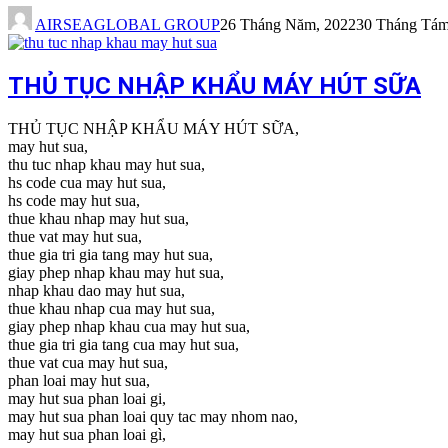
AIRSEAGLOBAL GROUP
26 Tháng Năm, 2022
30 Tháng Tám
THỦ TỤC NHẬP KHẨU MÁY HÚT SỮA
THỦ TỤC NHẬP KHẨU MÁY HÚT SỮA,
may hut sua,
thu tuc nhap khau may hut sua,
hs code cua may hut sua,
hs code may hut sua,
thue khau nhap may hut sua,
thue vat may hut sua,
thue gia tri gia tang may hut sua,
giay phep nhap khau may hut sua,
nhap khau dao may hut sua,
thue khau nhap cua may hut sua,
giay phep nhap khau cua may hut sua,
thue gia tri gia tang cua may hut sua,
thue vat cua may hut sua,
phan loai may hut sua,
may hut sua phan loai gi,
may hut sua phan loai quy tac may nhom nao,
may hut sua phan loai gì,