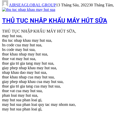
AIRSEAGLOBAL GROUP
13 Tháng Sáu, 2022
30 Tháng Tám,
THỦ TỤC NHẬP KHẨU MÁY HÚT SỮA
THỦ TỤC NHẬP KHẨU MÁY HÚT SỮA,
may hut sua,
thu tuc nhap khau may hut sua,
hs code cua may hut sua,
hs code may hut sua,
thue khau nhap may hut sua,
thue vat may hut sua,
thue gia tri gia tang may hut sua,
giay phep nhap khau may hut sua,
nhap khau dao may hut sua,
thue khau nhap cua may hut sua,
giay phep nhap khau cua may hut sua,
thue gia tri gia tang cua may hut sua,
thue vat cua may hut sua,
phan loai may hut sua,
may hut sua phan loai gi,
may hut sua phan loai quy tac may nhom nao,
may hut sua phan loai gì,