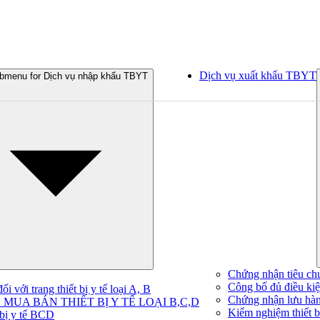
Dịch vụ xuất khẩu TBYT
bmenu for Dịch vụ nhập khẩu TBYT
Chứng nhận tiêu ch
Công bố đủ điều kiện
 với trang thiết bị y tế loại A, B
Chứng nhận lưu hà
MUA BÁN THIẾT BỊ Y TẾ LOẠI B,C,D
Kiểm nghiệm thiết bị
 bị y tế BCD