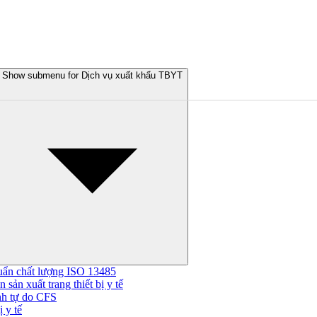
Show submenu for Dịch vụ xuất khẩu TBYT
uẩn chất lượng ISO 13485
 sản xuất trang thiết bị y tế
nh tự do CFS
 y tế