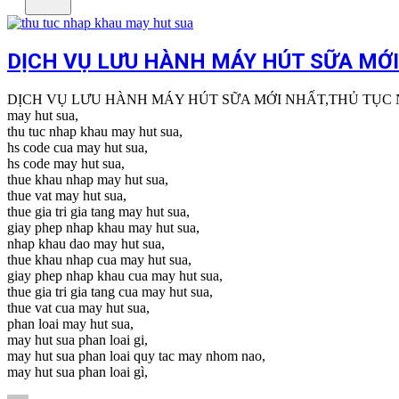
DỊCH VỤ LƯU HÀNH MÁY HÚT SỮA MỚ
DỊCH VỤ LƯU HÀNH MÁY HÚT SỮA MỚI NHẤT,THỦ TỤC
may hut sua,
thu tuc nhap khau may hut sua,
hs code cua may hut sua,
hs code may hut sua,
thue khau nhap may hut sua,
thue vat may hut sua,
thue gia tri gia tang may hut sua,
giay phep nhap khau may hut sua,
nhap khau dao may hut sua,
thue khau nhap cua may hut sua,
giay phep nhap khau cua may hut sua,
thue gia tri gia tang cua may hut sua,
thue vat cua may hut sua,
phan loai may hut sua,
may hut sua phan loai gi,
may hut sua phan loai quy tac may nhom nao,
may hut sua phan loai gì,