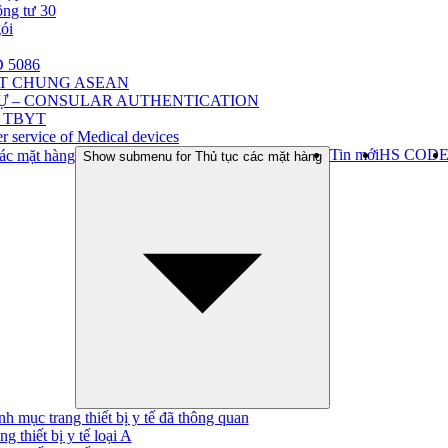
ông tư 30
gói
 5086
ẬT CHUNG ASEAN
Ự – CONSULAR AUTHENTICATION
 TBYT
r service of Medical devices
Tin mới
HS COD
ác mặt hàng
Show submenu for Thủ tục các mặt hàng
h mục trang thiết bị y tế đã thông quan
ng thiết bị y tế loại A