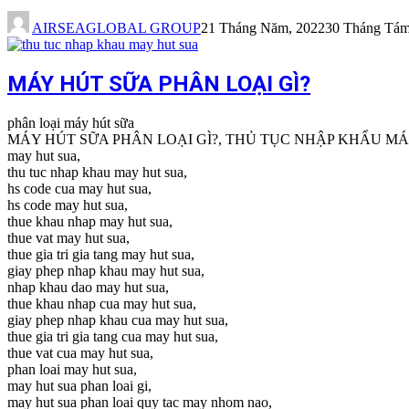
AIRSEAGLOBAL GROUP
21 Tháng Năm, 2022
30 Tháng Tám
MÁY HÚT SỮA PHÂN LOẠI GÌ?
phân loại máy hút sữa
MÁY HÚT SỮA PHÂN LOẠI GÌ?, THỦ TỤC NHẬP KHẨU MÁ
may hut sua,
thu tuc nhap khau may hut sua,
hs code cua may hut sua,
hs code may hut sua,
thue khau nhap may hut sua,
thue vat may hut sua,
thue gia tri gia tang may hut sua,
giay phep nhap khau may hut sua,
nhap khau dao may hut sua,
thue khau nhap cua may hut sua,
giay phep nhap khau cua may hut sua,
thue gia tri gia tang cua may hut sua,
thue vat cua may hut sua,
phan loai may hut sua,
may hut sua phan loai gi,
may hut sua phan loai quy tac may nhom nao,