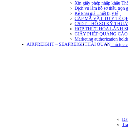
Xin giấy phép nhập khẩu Th
Dịch vụ làm hồ sơ thầu trọn 
Kê khai giá Thiết bị y tế
CẤP MÃ VẬT TƯ Y TẾ QĐ
CSDT – HỒ SƠ KỸ THU
HỢP THỨC HÓA LÃNH S
GIẤY PHÉP QUẢNG CÁO
Marketing authorization holde
AIRFREIGHT – SEAFREIGHT
HẢI QUAN
Thủ tục c
Dan
Tra