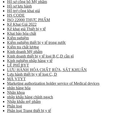
Hồ sơ công bố Mỹ phẩm
Hồ sơ lưu hành
Hỗ trợ công khai giá
HS CODE
ISO 22000 THỰC PHẨM
Kê Khai Giá 2022
Kê khai giá Thiết bị y tế
Khai báo hóa chất
Kiểm nghiệm
Kiểm nghiệm thiết bị y tế trong nước
Kiểm tra chất lượng
Kinh doanh Mỹ phẩm
Kinh doanh thiết bị y tế loại B,C,D cần gì
Kinh nghiệm nhập hàng y tế
LỆ PHÍ BYT
LƯU HÀNH HÓA CHẤT RỬA, SÁT KHUẨN
Lưu hành thiết bị y tế loại C, D
MÃ VTYT
Marketing authorization holder service of Medical devices
nhãn hàng hóa
Nhãn khoa
nhập khẩu hàng chính ngạch
Nhập khẩu mỹ phẩm
Phân loại
Phân loại Trang thiết bị y tế