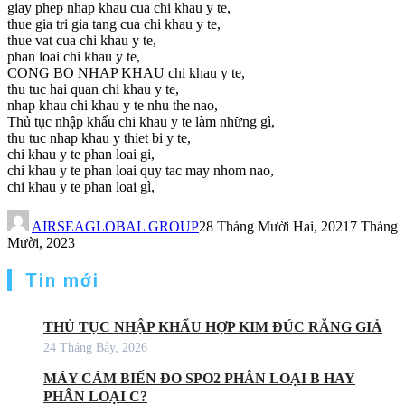
giay phep nhap khau cua chi khau y te,
thue gia tri gia tang cua chi khau y te,
thue vat cua chi khau y te,
phan loai chi khau y te,
CONG BO NHAP KHAU chi khau y te,
thu tuc hai quan chi khau y te,
nhap khau chi khau y te nhu the nao,
Thủ tục nhập khẩu chi khau y te làm những gì,
thu tuc nhap khau y thiet bi y te,
chi khau y te phan loai gi,
chi khau y te phan loai quy tac may nhom nao,
chi khau y te phan loai gì,
AIRSEAGLOBAL GROUP
28 Tháng Mười Hai, 2021
7 Tháng
Mười, 2023
Tin mới
THỦ TỤC NHẬP KHẨU HỢP KIM ĐÚC RĂNG GIẢ
24 Tháng Bảy, 2026
MÁY CẢM BIẾN ĐO SPO2 PHÂN LOẠI B HAY
PHÂN LOẠI C?