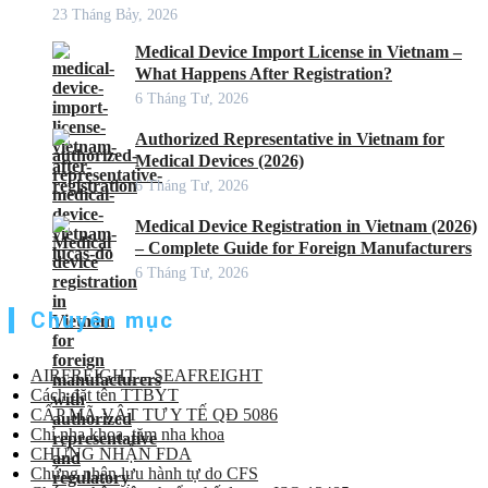
23 Tháng Bảy, 2026
Medical Device Import License in Vietnam –
What Happens After Registration?
6 Tháng Tư, 2026
Authorized Representative in Vietnam for
Medical Devices (2026)
6 Tháng Tư, 2026
Medical Device Registration in Vietnam (2026)
– Complete Guide for Foreign Manufacturers
6 Tháng Tư, 2026
Chuyên mục
AIRFREIGHT – SEAFREIGHT
Cách đặt tên TTBYT
CẤP MÃ VẬT TƯ Y TẾ QĐ 5086
Chỉ nha khoa, tăm nha khoa
CHỨNG NHẬN FDA
Chứng nhận lưu hành tự do CFS