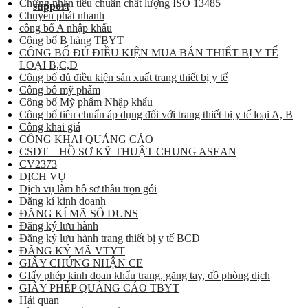
Chứng nhận tiêu chuẩn chất lượng ISO 13485
Chuyển phát nhanh
công bố A nhập khẩu
Công bố B hàng TBYT
CÔNG BỐ ĐỦ ĐIỀU KIỆN MUA BÁN THIẾT BỊ Y TẾ
LOẠI B,C,D
Công bố đủ điều kiện sản xuất trang thiết bị y tế
Công bố mỹ phẩm
Công bố Mỹ phẩm Nhập khẩu
Công bố tiêu chuẩn áp dụng đối với trang thiết bị y tế loại A, B
Công khai giá
CÔNG KHAI QUẢNG CÁO
CSDT – HỒ SƠ KỸ THUẬT CHUNG ASEAN
CV2373
DỊCH VỤ
Dịch vụ làm hồ sơ thầu trọn gói
Đăng kí kinh doanh
ĐĂNG KÍ MÃ SỐ DUNS
Đăng ký lưu hành
Đăng ký lưu hành trang thiết bị y tế BCD
ĐĂNG KÝ MÃ VTYT
GIẤY CHỨNG NHẬN CE
GIấy phép kinh doan khẩu trang, găng tay, đồ phòng dịch
GIẤY PHÉP QUẢNG CÁO TBYT
Hải quan