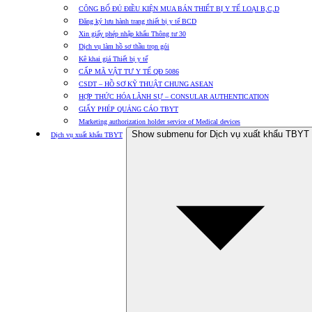
CÔNG BỐ ĐỦ ĐIỀU KIỆN MUA BÁN THIẾT BỊ Y TẾ LOẠI B,C,D
Đăng ký lưu hành trang thiết bị y tế BCD
Xin giấy phép nhập khẩu Thông tư 30
Dịch vụ làm hồ sơ thầu trọn gói
Kê khai giá Thiết bị y tế
CẤP MÃ VẬT TƯ Y TẾ QĐ 5086
CSDT – HỒ SƠ KỸ THUẬT CHUNG ASEAN
HỢP THỨC HÓA LÃNH SỰ – CONSULAR AUTHENTICATION
GIẤY PHÉP QUẢNG CÁO TBYT
Marketing authorization holder service of Medical devices
Show submenu for Dịch vụ xuất khẩu TBYT
Dịch vụ xuất khẩu TBYT