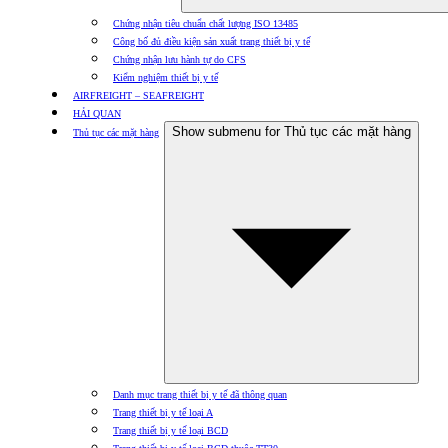
Chứng nhận tiêu chuẩn chất lượng ISO 13485
Công bố đủ điều kiện sản xuất trang thiết bị y tế
Chứng nhận lưu hành tự do CFS
Kiểm nghiệm thiết bị y tế
AIRFREIGHT – SEAFREIGHT
HẢI QUAN
Show submenu for Thủ tục các mặt hàng
Thủ tục các mặt hàng
Danh mục trang thiết bị y tế đã thông quan
Trang thiết bị y tế loại A
Trang thiết bị y tế loại BCD