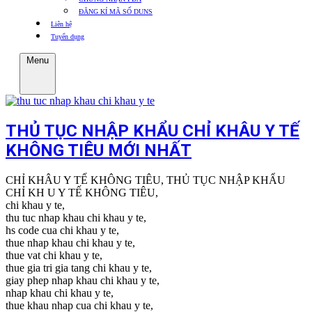
ĐĂNG KÍ MÃ SỐ DUNS
Liên hệ
Tuyển dụng
Menu
THỦ TỤC NHẬP KHẨU CHỈ KHÂU Y TẾ
KHÔNG TIÊU MỚI NHẤT
CHỈ KHÂU Y TẾ KHÔNG TIÊU, THỦ TỤC NHẬP KHẨU
CHỈ KH U Y TẾ KHÔNG TIÊU,
chi khau y te,
thu tuc nhap khau chi khau y te,
hs code cua chi khau y te,
thue nhap khau chi khau y te,
thue vat chi khau y te,
thue gia tri gia tang chi khau y te,
giay phep nhap khau chi khau y te,
nhap khau chi khau y te,
thue khau nhap cua chi khau y te,