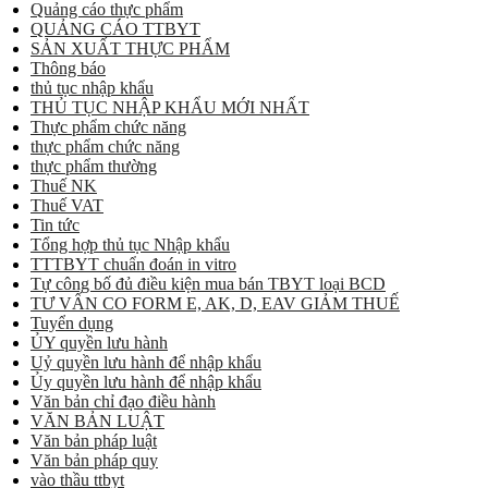
Quảng cáo thực phẩm
QUẢNG CÁO TTBYT
SẢN XUẤT THỰC PHẨM
Thông báo
thủ tục nhập khẩu
THỦ TỤC NHẬP KHẨU MỚI NHẤT
Thực phẩm chức năng
thực phẩm chức năng
thực phẩm thường
Thuế NK
Thuế VAT
Tin tức
Tổng hợp thủ tục Nhập khẩu
TTTBYT chuẩn đoán in vitro
Tự công bố đủ điều kiện mua bán TBYT loại BCD
TƯ VẤN CO FORM E, AK, D, EAV GIẢM THUẾ
Tuyển dụng
ỦY quyền lưu hành
Uỷ quyền lưu hành để nhập khẩu
Ủy quyền lưu hành để nhập khẩu
Văn bản chỉ đạo điều hành
VĂN BẢN LUẬT
Văn bản pháp luật
Văn bản pháp quy
vào thầu ttbyt