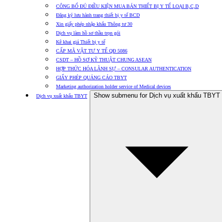
CÔNG BỐ ĐỦ ĐIỀU KIỆN MUA BÁN THIẾT BỊ Y TẾ LOẠI B,C,D
Đăng ký lưu hành trang thiết bị y tế BCD
Xin giấy phép nhập khẩu Thông tư 30
Dịch vụ làm hồ sơ thầu trọn gói
Kê khai giá Thiết bị y tế
CẤP MÃ VẬT TƯ Y TẾ QĐ 5086
CSDT – HỒ SƠ KỸ THUẬT CHUNG ASEAN
HỢP THỨC HÓA LÃNH SỰ – CONSULAR AUTHENTICATION
GIẤY PHÉP QUẢNG CÁO TBYT
Marketing authorization holder service of Medical devices
Show submenu for Dịch vụ xuất khẩu TBYT
Dịch vụ xuất khẩu TBYT