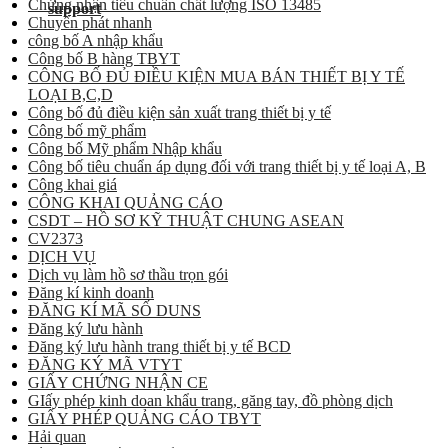
Chứng nhận tiêu chuẩn chất lượng ISO 13485
Chuyển phát nhanh
công bố A nhập khẩu
Công bố B hàng TBYT
CÔNG BỐ ĐỦ ĐIỀU KIỆN MUA BÁN THIẾT BỊ Y TẾ
LOẠI B,C,D
Công bố đủ điều kiện sản xuất trang thiết bị y tế
Công bố mỹ phẩm
Công bố Mỹ phẩm Nhập khẩu
Công bố tiêu chuẩn áp dụng đối với trang thiết bị y tế loại A, B
Công khai giá
CÔNG KHAI QUẢNG CÁO
CSDT – HỒ SƠ KỸ THUẬT CHUNG ASEAN
CV2373
DỊCH VỤ
Dịch vụ làm hồ sơ thầu trọn gói
Đăng kí kinh doanh
ĐĂNG KÍ MÃ SỐ DUNS
Đăng ký lưu hành
Đăng ký lưu hành trang thiết bị y tế BCD
ĐĂNG KÝ MÃ VTYT
GIẤY CHỨNG NHẬN CE
GIấy phép kinh doan khẩu trang, găng tay, đồ phòng dịch
GIẤY PHÉP QUẢNG CÁO TBYT
Hải quan