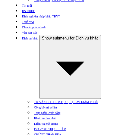
Trang thiết bị y tế loại BCD thuộc TT30
Tin mới
HS CODE
Kinh nghiệm nhập khẩu TBYT
Thuế VAT
Chuyển phát nhanh
Văn bản luật
Show submenu for Dịch vụ khác
Dịch vụ khác
TƯ VẤN CO FORM E, AK, D, EAV GIẢM THUẾ
Công bố mỹ phẩm
Thực phẩm chức năng
Khai báo hóa chất
Kiểm tra chất lượng
ISO 22000 THỰC PHẨM
CHỨNG NHẬN FDA