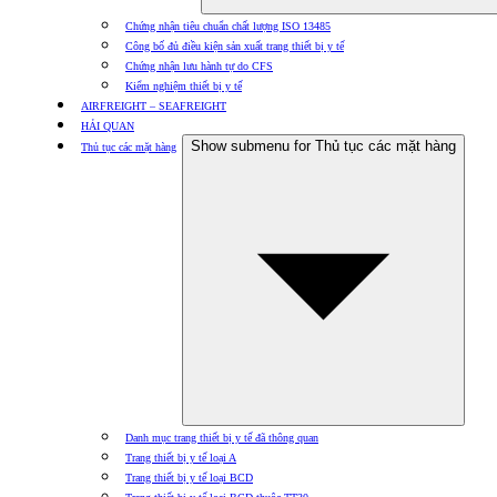
Chứng nhận tiêu chuẩn chất lượng ISO 13485
Công bố đủ điều kiện sản xuất trang thiết bị y tế
Chứng nhận lưu hành tự do CFS
Kiểm nghiệm thiết bị y tế
AIRFREIGHT – SEAFREIGHT
HẢI QUAN
Show submenu for Thủ tục các mặt hàng
Thủ tục các mặt hàng
Danh mục trang thiết bị y tế đã thông quan
Trang thiết bị y tế loại A
Trang thiết bị y tế loại BCD