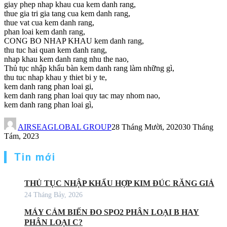
giay phep nhap khau cua kem danh rang,
thue gia tri gia tang cua kem danh rang,
thue vat cua kem danh rang,
phan loai kem danh rang,
CONG BO NHAP KHAU kem danh rang,
thu tuc hai quan kem danh rang,
nhap khau kem danh rang nhu the nao,
Thủ tục nhập khẩu bàn kem danh rang làm những gì,
thu tuc nhap khau y thiet bi y te,
kem danh rang phan loai gi,
kem danh rang phan loai quy tac may nhom nao,
kem danh rang phan loai gì,
AIRSEAGLOBAL GROUP
28 Tháng Mười, 2020
30 Tháng
Tám, 2023
Tin mới
THỦ TỤC NHẬP KHẨU HỢP KIM ĐÚC RĂNG GIẢ
24 Tháng Bảy, 2026
MÁY CẢM BIẾN ĐO SPO2 PHÂN LOẠI B HAY
PHÂN LOẠI C?