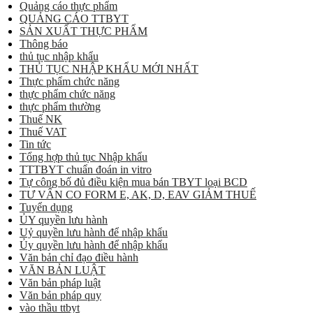
Quảng cáo thực phẩm
QUẢNG CÁO TTBYT
SẢN XUẤT THỰC PHẨM
Thông báo
thủ tục nhập khẩu
THỦ TỤC NHẬP KHẨU MỚI NHẤT
Thực phẩm chức năng
thực phẩm chức năng
thực phẩm thường
Thuế NK
Thuế VAT
Tin tức
Tổng hợp thủ tục Nhập khẩu
TTTBYT chuẩn đoán in vitro
Tự công bố đủ điều kiện mua bán TBYT loại BCD
TƯ VẤN CO FORM E, AK, D, EAV GIẢM THUẾ
Tuyển dụng
ỦY quyền lưu hành
Uỷ quyền lưu hành để nhập khẩu
Ủy quyền lưu hành để nhập khẩu
Văn bản chỉ đạo điều hành
VĂN BẢN LUẬT
Văn bản pháp luật
Văn bản pháp quy
vào thầu ttbyt