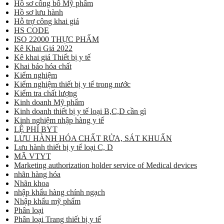
Hồ sơ công bố Mỹ phẩm
Hồ sơ lưu hành
Hỗ trợ công khai giá
HS CODE
ISO 22000 THỰC PHẨM
Kê Khai Giá 2022
Kê khai giá Thiết bị y tế
Khai báo hóa chất
Kiểm nghiệm
Kiểm nghiệm thiết bị y tế trong nước
Kiểm tra chất lượng
Kinh doanh Mỹ phẩm
Kinh doanh thiết bị y tế loại B,C,D cần gì
Kinh nghiệm nhập hàng y tế
LỆ PHÍ BYT
LƯU HÀNH HÓA CHẤT RỬA, SÁT KHUẨN
Lưu hành thiết bị y tế loại C, D
MÃ VTYT
Marketing authorization holder service of Medical devices
nhãn hàng hóa
Nhãn khoa
nhập khẩu hàng chính ngạch
Nhập khẩu mỹ phẩm
Phân loại
Phân loại Trang thiết bị y tế