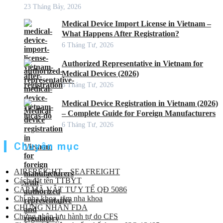
23 Tháng Bảy, 2026
Medical Device Import License in Vietnam –
What Happens After Registration?
6 Tháng Tư, 2026
Authorized Representative in Vietnam for
Medical Devices (2026)
6 Tháng Tư, 2026
Medical Device Registration in Vietnam (2026)
– Complete Guide for Foreign Manufacturers
6 Tháng Tư, 2026
Chuyên mục
AIRFREIGHT – SEAFREIGHT
Cách đặt tên TTBYT
CẤP MÃ VẬT TƯ Y TẾ QĐ 5086
Chỉ nha khoa, tăm nha khoa
CHỨNG NHẬN FDA
Chứng nhận lưu hành tự do CFS