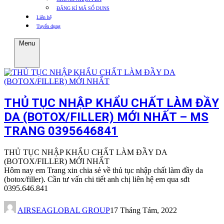
ĐĂNG KÍ MÃ SỐ DUNS
Liên hệ
Tuyển dụng
Menu
THỦ TỤC NHẬP KHẨU CHẤT LÀM ĐẦY
DA (BOTOX/FILLER) MỚI NHẤT – MS
TRANG 0395646841
THỦ TỤC NHẬP KHẨU CHẤT LÀM ĐẦY DA
(BOTOX/FILLER) MỚI NHẤT
Hôm nay em Trang xin chia sẻ về thủ tục nhập chất làm đầy da
(botox/filler). Cần tư vấn chi tiết anh chị liên hệ em qua sđt
0395.646.841
AIRSEAGLOBAL GROUP
17 Tháng Tám, 2022