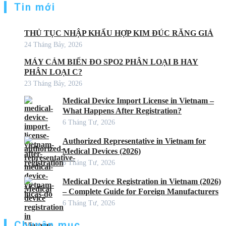
Tin mới
THỦ TỤC NHẬP KHẨU HỢP KIM ĐÚC RĂNG GIẢ
24 Tháng Bảy, 2026
MÁY CẢM BIẾN ĐO SPO2 PHÂN LOẠI B HAY
PHÂN LOẠI C?
23 Tháng Bảy, 2026
Medical Device Import License in Vietnam –
What Happens After Registration?
6 Tháng Tư, 2026
Authorized Representative in Vietnam for
Medical Devices (2026)
6 Tháng Tư, 2026
Medical Device Registration in Vietnam (2026)
– Complete Guide for Foreign Manufacturers
6 Tháng Tư, 2026
Chuyên mục