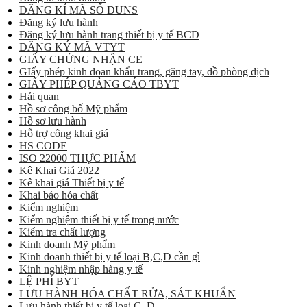
ĐĂNG KÍ MÃ SỐ DUNS
Đăng ký lưu hành
Đăng ký lưu hành trang thiết bị y tế BCD
ĐĂNG KÝ MÃ VTYT
GIẤY CHỨNG NHẬN CE
GIấy phép kinh doan khẩu trang, găng tay, đồ phòng dịch
GIẤY PHÉP QUẢNG CÁO TBYT
Hải quan
Hồ sơ công bố Mỹ phẩm
Hồ sơ lưu hành
Hỗ trợ công khai giá
HS CODE
ISO 22000 THỰC PHẨM
Kê Khai Giá 2022
Kê khai giá Thiết bị y tế
Khai báo hóa chất
Kiểm nghiệm
Kiểm nghiệm thiết bị y tế trong nước
Kiểm tra chất lượng
Kinh doanh Mỹ phẩm
Kinh doanh thiết bị y tế loại B,C,D cần gì
Kinh nghiệm nhập hàng y tế
LỆ PHÍ BYT
LƯU HÀNH HÓA CHẤT RỬA, SÁT KHUẨN
Lưu hành thiết bị y tế loại C, D