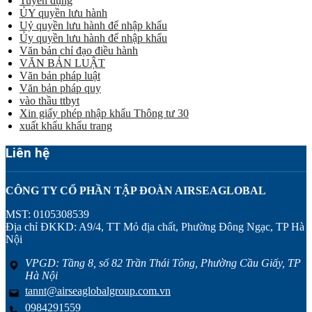
Tuyển dụng
ỦY quyền lưu hành
Uỷ quyền lưu hành để nhập khẩu
Ủy quyền lưu hành để nhập khẩu
Văn bản chỉ đạo điều hành
VĂN BẢN LUẬT
Văn bản pháp luật
Văn bản pháp quy
vào thầu ttbyt
Xin giấy phép nhập khẩu Thông tư 30
xuất khẩu khẩu trang
Liên hệ
CÔNG TY CỔ PHẦN TẬP ĐOÀN AIRSEAGLOBAL
MST: 0105308539
Địa chỉ ĐKKD: A9/4, TT Mỏ địa chất, Phường Đông Ngạc, TP Hà
Nội
VPGD: Tầng 8, số 82 Trần Thái Tông, Phường Cầu Giấy, TP
Hà Nội
tannt@airseaglobalgroup.com.vn
0984291559