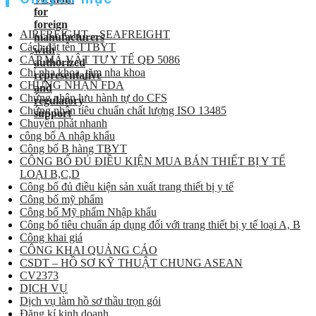
AIRFREIGHT – SEAFREIGHT
Cách đặt tên TTBYT
CẤP MÃ VẬT TƯ Y TẾ QĐ 5086
Chỉ nha khoa, tăm nha khoa
CHỨNG NHẬN FDA
Chứng nhận lưu hành tự do CFS
Chứng nhận tiêu chuẩn chất lượng ISO 13485
Chuyển phát nhanh
công bố A nhập khẩu
Công bố B hàng TBYT
CÔNG BỐ ĐỦ ĐIỀU KIỆN MUA BÁN THIẾT BỊ Y TẾ
LOẠI B,C,D
Công bố đủ điều kiện sản xuất trang thiết bị y tế
Công bố mỹ phẩm
Công bố Mỹ phẩm Nhập khẩu
Công bố tiêu chuẩn áp dụng đối với trang thiết bị y tế loại A, B
Công khai giá
CÔNG KHAI QUẢNG CÁO
CSDT – HỒ SƠ KỸ THUẬT CHUNG ASEAN
CV2373
DỊCH VỤ
Dịch vụ làm hồ sơ thầu trọn gói
Đăng kí kinh doanh