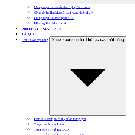
Chứng nhận tiêu chuẩn chất lượng ISO 13485
Công bố đủ điều kiện sản xuất trang thiết bị y tế
Chứng nhận lưu hành tự do CFS
Kiểm nghiệm thiết bị y tế
AIRFREIGHT – SEAFREIGHT
HẢI QUAN
Show submenu for Thủ tục các mặt hàng
Thủ tục các mặt hàng
Danh mục trang thiết bị y tế đã thông quan
Trang thiết bị y tế loại A
Trang thiết bị y tế loại BCD