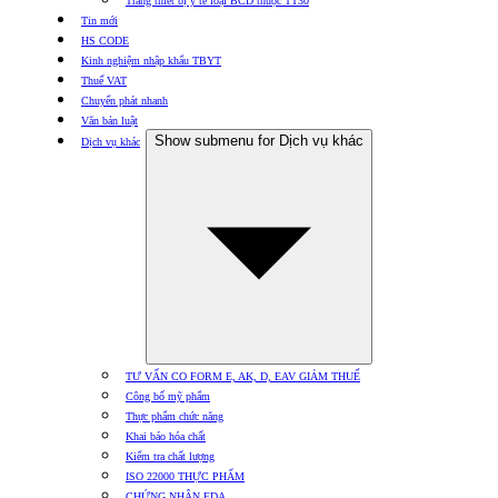
Trang thiết bị y tế loại BCD thuộc TT30
Tin mới
HS CODE
Kinh nghiệm nhập khẩu TBYT
Thuế VAT
Chuyển phát nhanh
Văn bản luật
Show submenu for Dịch vụ khác
Dịch vụ khác
TƯ VẤN CO FORM E, AK, D, EAV GIẢM THUẾ
Công bố mỹ phẩm
Thực phẩm chức năng
Khai báo hóa chất
Kiểm tra chất lượng
ISO 22000 THỰC PHẨM
CHỨNG NHẬN FDA