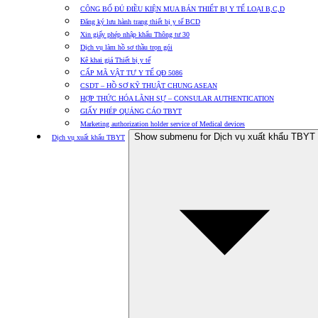
CÔNG BỐ ĐỦ ĐIỀU KIỆN MUA BÁN THIẾT BỊ Y TẾ LOẠI B,C,D
Đăng ký lưu hành trang thiết bị y tế BCD
Xin giấy phép nhập khẩu Thông tư 30
Dịch vụ làm hồ sơ thầu trọn gói
Kê khai giá Thiết bị y tế
CẤP MÃ VẬT TƯ Y TẾ QĐ 5086
CSDT – HỒ SƠ KỸ THUẬT CHUNG ASEAN
HỢP THỨC HÓA LÃNH SỰ – CONSULAR AUTHENTICATION
GIẤY PHÉP QUẢNG CÁO TBYT
Marketing authorization holder service of Medical devices
Show submenu for Dịch vụ xuất khẩu TBYT
Dịch vụ xuất khẩu TBYT