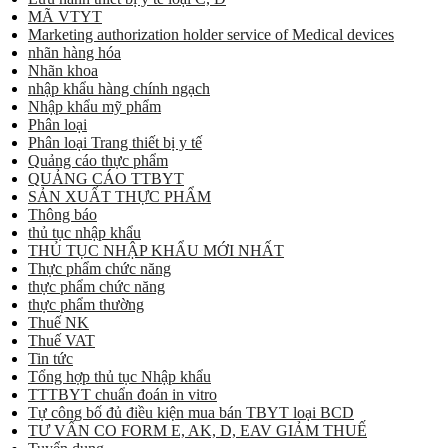
MÃ VTYT
Marketing authorization holder service of Medical devices
nhãn hàng hóa
Nhãn khoa
nhập khẩu hàng chính ngạch
Nhập khẩu mỹ phẩm
Phân loại
Phân loại Trang thiết bị y tế
Quảng cáo thực phẩm
QUẢNG CÁO TTBYT
SẢN XUẤT THỰC PHẨM
Thông báo
thủ tục nhập khẩu
THỦ TỤC NHẬP KHẨU MỚI NHẤT
Thực phẩm chức năng
thực phẩm chức năng
thực phẩm thường
Thuế NK
Thuế VAT
Tin tức
Tổng hợp thủ tục Nhập khẩu
TTTBYT chuẩn đoán in vitro
Tự công bố đủ điều kiện mua bán TBYT loại BCD
TƯ VẤN CO FORM E, AK, D, EAV GIẢM THUẾ