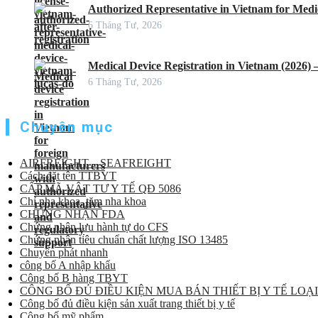
Authorized Representative in Vietnam for Medic
6 Tháng Tư, 2026
Medical Device Registration in Vietnam (2026)
6 Tháng Tư, 2026
Chuyên mục
AIRFREIGHT – SEAFREIGHT
Cách đặt tên TTBYT
CẤP MÃ VẬT TƯ Y TẾ QĐ 5086
Chỉ nha khoa, tăm nha khoa
CHỨNG NHẬN FDA
Chứng nhận lưu hành tự do CFS
Chứng nhận tiêu chuẩn chất lượng ISO 13485
Chuyển phát nhanh
công bố A nhập khẩu
Công bố B hàng TBYT
CÔNG BỐ ĐỦ ĐIỀU KIỆN MUA BÁN THIẾT BỊ Y TẾ LOẠI
Công bố đủ điều kiện sản xuất trang thiết bị y tế
Công bố mỹ phẩm