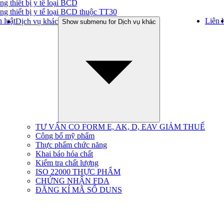
ng thiết bị y tế loại BCD
ng thiết bị y tế loại BCD thuộc TT30
 luật
Liên 
Dịch vụ khác
Show submenu for Dịch vụ khác
TƯ VẤN CO FORM E, AK, D, EAV GIẢM THUẾ
Công bố mỹ phẩm
Thực phẩm chức năng
Khai báo hóa chất
Kiểm tra chất lượng
ISO 22000 THỰC PHẨM
CHỨNG NHẬN FDA
ĐĂNG KÍ MÃ SỐ DUNS