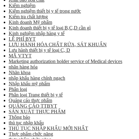
Kiểm nghiệm
Kiểm nghiệm thiết bị y tế trong nước
Kiểm tra chất lượng
Kinh doanh Mỹ phẩm
Kinh doanh thiết bị y tế loại B,C,D cần gì
Kinh nghiệm nhập hàng y tế
LỆ PHÍ BYT
LƯU HÀNH HÓA CHẤT RỬA, SÁT KHUẨN
Lưu hành thiết bị y tế loại C, D
MÃ VTYT
Marketing authorization holder service of Medical devices
nhãn hàng hóa
Nhãn khoa
nhập khẩu hàng chính ngạch
Nhập khẩu mỹ phẩm
Phân loại
Phân loại Trang thiết bị y tế
Quảng cáo thực phẩm
QUẢNG CÁO TTBYT
SẢN XUẤT THỰC PHẨM
Thông báo
thủ tục nhập khẩu
THỦ TỤC NHẬP KHẨU MỚI NHẤT
Thực phẩm chức năng