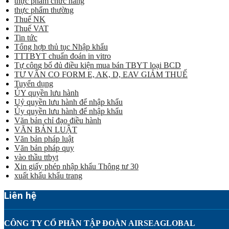
thực phẩm chức năng
thực phẩm thường
Thuế NK
Thuế VAT
Tin tức
Tổng hợp thủ tục Nhập khẩu
TTTBYT chuẩn đoán in vitro
Tự công bố đủ điều kiện mua bán TBYT loại BCD
TƯ VẤN CO FORM E, AK, D, EAV GIẢM THUẾ
Tuyển dụng
ỦY quyền lưu hành
Uỷ quyền lưu hành để nhập khẩu
Ủy quyền lưu hành để nhập khẩu
Văn bản chỉ đạo điều hành
VĂN BẢN LUẬT
Văn bản pháp luật
Văn bản pháp quy
vào thầu ttbyt
Xin giấy phép nhập khẩu Thông tư 30
xuất khẩu khẩu trang
Liên hệ
CÔNG TY CỔ PHẦN TẬP ĐOÀN AIRSEAGLOBAL