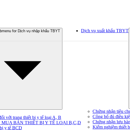
Dịch vụ xuất khẩu TBYT
bmenu for Dịch vụ nhập khẩu TBYT
Chứng nhận tiêu ch
Công bố đủ điều kiện
 với trang thiết bị y tế loại A, B
Chứng nhận lưu hà
MUA BÁN THIẾT BỊ Y TẾ LOẠI B,C,D
Kiểm nghiệm thiết bị
 bị y tế BCD