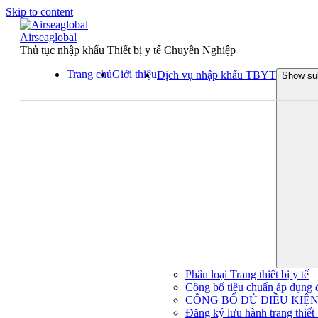
Skip to content
Airseaglobal
Thủ tục nhập khẩu Thiết bị y tế Chuyên Nghiệp
Trang chủ
Giới thiệu
Dịch vụ nhập khẩu TBYT
Show su
Phân loại Trang thiết bị y tế
Công bố tiêu chuẩn áp dụng đối
CÔNG BỐ ĐỦ ĐIỀU KIỆN 
Đăng ký lưu hành trang thiết