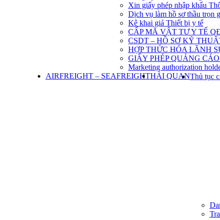
Xin giấy phép nhập khẩu Th
Dịch vụ làm hồ sơ thầu trọn 
Kê khai giá Thiết bị y tế
CẤP MÃ VẬT TƯ Y TẾ QĐ
CSDT – HỒ SƠ KỸ THU
HỢP THỨC HÓA LÃNH S
GIẤY PHÉP QUẢNG CÁO
Marketing authorization holde
AIRFREIGHT – SEAFREIGHT
HẢI QUAN
Thủ tục c
Dan
Tra