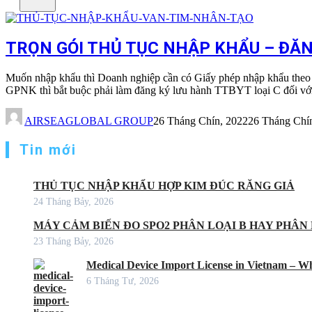
TRỌN GÓI THỦ TỤC NHẬP KHẨU – ĐĂN
Muốn nhập khẩu thì Doanh nghiệp cần có Giấy phép nhập khẩu theo 
GPNK thì bắt buộc phải làm đăng ký lưu hành TTBYT loại C đối vớ
AIRSEAGLOBAL GROUP
26 Tháng Chín, 2022
26 Tháng Chí
Tin mới
THỦ TỤC NHẬP KHẨU HỢP KIM ĐÚC RĂNG GIẢ
24 Tháng Bảy, 2026
MÁY CẢM BIẾN ĐO SPO2 PHÂN LOẠI B HAY PHÂN 
23 Tháng Bảy, 2026
Medical Device Import License in Vietnam – Wh
6 Tháng Tư, 2026