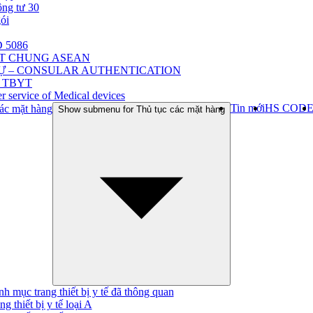
ông tư 30
gói
 5086
ẬT CHUNG ASEAN
Ự – CONSULAR AUTHENTICATION
 TBYT
r service of Medical devices
Tin mới
HS COD
ác mặt hàng
Show submenu for Thủ tục các mặt hàng
h mục trang thiết bị y tế đã thông quan
ng thiết bị y tế loại A