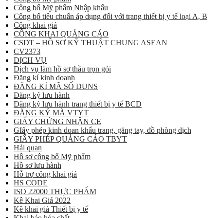
Công bố Mỹ phẩm Nhập khẩu
Công bố tiêu chuẩn áp dụng đối với trang thiết bị y tế loại A, B
Công khai giá
CÔNG KHAI QUẢNG CÁO
CSDT – HỒ SƠ KỸ THUẬT CHUNG ASEAN
CV2373
DỊCH VỤ
Dịch vụ làm hồ sơ thầu trọn gói
Đăng kí kinh doanh
ĐĂNG KÍ MÃ SỐ DUNS
Đăng ký lưu hành
Đăng ký lưu hành trang thiết bị y tế BCD
ĐĂNG KÝ MÃ VTYT
GIẤY CHỨNG NHẬN CE
GIấy phép kinh doan khẩu trang, găng tay, đồ phòng dịch
GIẤY PHÉP QUẢNG CÁO TBYT
Hải quan
Hồ sơ công bố Mỹ phẩm
Hồ sơ lưu hành
Hỗ trợ công khai giá
HS CODE
ISO 22000 THỰC PHẨM
Kê Khai Giá 2022
Kê khai giá Thiết bị y tế
Khai báo hóa chất