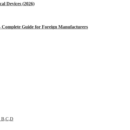
al Devices (2026)
 – Complete Guide for Foreign Manufacturers
 B,C,D