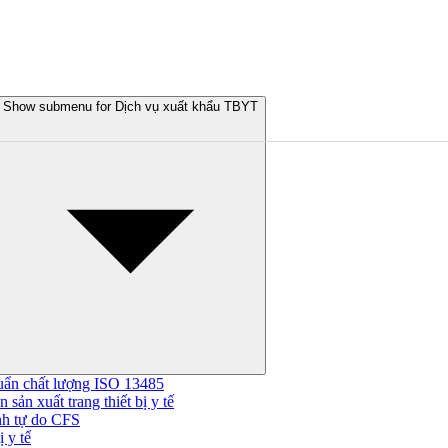
Show submenu for Dịch vụ xuất khẩu TBYT
uẩn chất lượng ISO 13485
 sản xuất trang thiết bị y tế
nh tự do CFS
 y tế