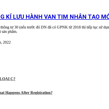
G KÍ LƯU HÀNH VAN TIM NHÂN TẠO MỚ
thông tư 30 (nếu trước đó DN đã có GPNK từ 2018 thì tiếp tục sử dụ
i sản phẩm.
n, 2022
LOẠI C?
at Happens After Registration?