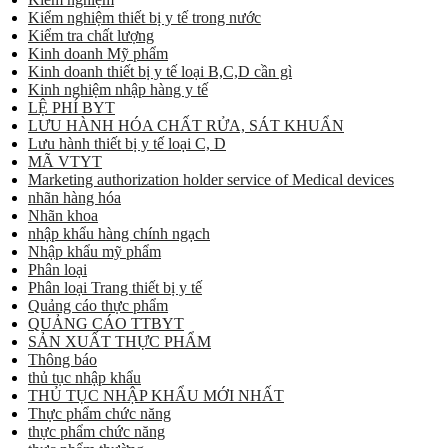
Kiểm nghiệm thiết bị y tế trong nước
Kiểm tra chất lượng
Kinh doanh Mỹ phẩm
Kinh doanh thiết bị y tế loại B,C,D cần gì
Kinh nghiệm nhập hàng y tế
LỆ PHÍ BYT
LƯU HÀNH HÓA CHẤT RỬA, SÁT KHUẨN
Lưu hành thiết bị y tế loại C, D
MÃ VTYT
Marketing authorization holder service of Medical devices
nhãn hàng hóa
Nhãn khoa
nhập khẩu hàng chính ngạch
Nhập khẩu mỹ phẩm
Phân loại
Phân loại Trang thiết bị y tế
Quảng cáo thực phẩm
QUẢNG CÁO TTBYT
SẢN XUẤT THỰC PHẨM
Thông báo
thủ tục nhập khẩu
THỦ TỤC NHẬP KHẨU MỚI NHẤT
Thực phẩm chức năng
thực phẩm chức năng