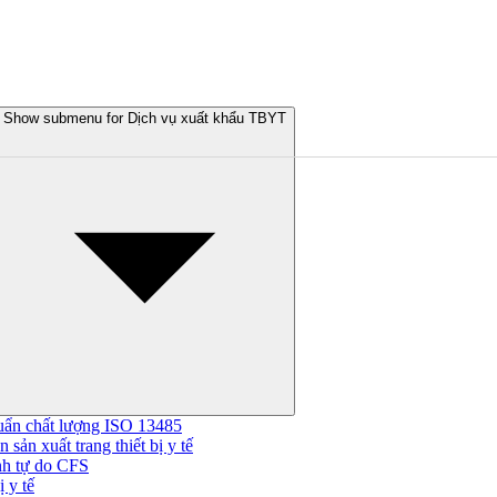
Show submenu for Dịch vụ xuất khẩu TBYT
uẩn chất lượng ISO 13485
 sản xuất trang thiết bị y tế
nh tự do CFS
 y tế