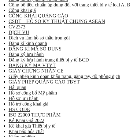
Công bố tiêu chuẩn áp dụng đối với trang thiết bị y tế loại A, B
Công khai giá
CÔNG KHAI QUẢNG CÁO
CSDT – HỒ SƠ KỸ THUẬT CHUNG ASEAN
CV2373
DỊCH VỤ
Dịch vụ làm hồ sơ thầu trọn gói
Đăng kí kinh doanh
ĐĂNG KÍ MÃ SỐ DUNS
Đăng ký lưu hành
Đăng ký lưu hành trang thiết bị y tế BCD
ĐĂNG KÝ MÃ VTYT
GIẤY CHỨNG NHẬN CE
GIấy phép kinh doan khẩu trang, găng tay, đồ phòng dịch
GIẤY PHÉP QUẢNG CÁO TBYT
Hải quan
Hồ sơ công bố Mỹ phẩm
Hồ sơ lưu hành
Hỗ trợ công khai giá
HS CODE
ISO 22000 THỰC PHẨM
Kê Khai Giá 2022
Kê khai giá Thiết bị y tế
Khai báo hóa chất
Kiểm nghiệm