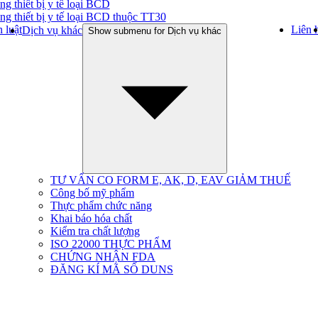
ng thiết bị y tế loại BCD
ng thiết bị y tế loại BCD thuộc TT30
 luật
Liên 
Dịch vụ khác
Show submenu for Dịch vụ khác
TƯ VẤN CO FORM E, AK, D, EAV GIẢM THUẾ
Công bố mỹ phẩm
Thực phẩm chức năng
Khai báo hóa chất
Kiểm tra chất lượng
ISO 22000 THỰC PHẨM
CHỨNG NHẬN FDA
ĐĂNG KÍ MÃ SỐ DUNS