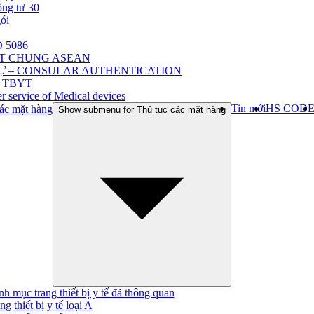
ông tư 30
gói
 5086
ẬT CHUNG ASEAN
Ự – CONSULAR AUTHENTICATION
 TBYT
r service of Medical devices
Tin mới
HS COD
ác mặt hàng
Show submenu for Thủ tục các mặt hàng
h mục trang thiết bị y tế đã thông quan
ng thiết bị y tế loại A