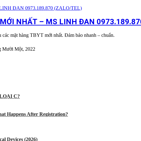
ỚI NHẤT – MS LINH ĐAN 0973.189.87
ẩu các mặt hàng TBYT mới nhất. Đảm bảo nhanh – chuẩn.
g Mười Một, 2022
LOẠI C?
at Happens After Registration?
al Devices (2026)