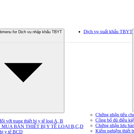
Dịch vụ xuất khẩu TBYT
bmenu for Dịch vụ nhập khẩu TBYT
Chứng nhận tiêu ch
Công bố đủ điều kiện
 với trang thiết bị y tế loại A, B
Chứng nhận lưu hà
MUA BÁN THIẾT BỊ Y TẾ LOẠI B,C,D
Kiểm nghiệm thiết bị
 bị y tế BCD