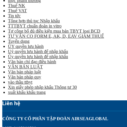
thực phẩm thường
Thuế NK
Thuế VAT
Tin tức
Tổng hợp thủ tục Nhập khẩu
TTTBYT chuẩn đoán in vitro
Tự công bố đủ điều kiện mua bán TBYT loại BCD
TƯ VẤN CO FORM E, AK, D, EAV GIẢM THUẾ
Tuyển dụng
ỦY quyền lưu hành
Uỷ quyền lưu hành để nhập khẩu
Ủy quyền lưu hành để nhập khẩu
Văn bản chỉ đạo điều hành
VĂN BẢN LUẬT
Văn bản pháp luật
Văn bản pháp quy
vào thầu ttbyt
Xin giấy phép nhập khẩu Thông tư 30
xuất khẩu khẩu trang
Liên hệ
CÔNG TY CỔ PHẦN TẬP ĐOÀN AIRSEAGLOBAL