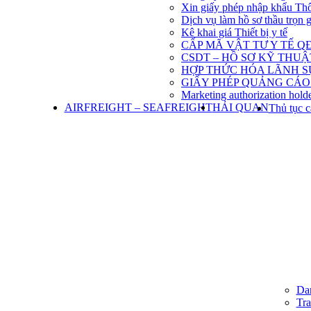
Xin giấy phép nhập khẩu Th
Dịch vụ làm hồ sơ thầu trọn 
Kê khai giá Thiết bị y tế
CẤP MÃ VẬT TƯ Y TẾ QĐ
CSDT – HỒ SƠ KỸ THU
HỢP THỨC HÓA LÃNH S
GIẤY PHÉP QUẢNG CÁO
Marketing authorization holde
AIRFREIGHT – SEAFREIGHT
HẢI QUAN
Thủ tục c
Dan
Tra