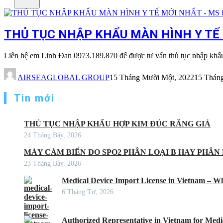
THỦ TỤC NHẬP KHẨU MÀN HÌNH Y TẾ M
Liên hệ em Linh Đan 0973.189.870 để được tư vấn thủ tục nhập kh
AIRSEAGLOBAL GROUP
15 Tháng Mười Một, 2022
15 Thán
Tin mới
THỦ TỤC NHẬP KHẨU HỢP KIM ĐÚC RĂNG GIẢ
24 Tháng Bảy, 2026
MÁY CẢM BIẾN ĐO SPO2 PHÂN LOẠI B HAY PHÂN 
23 Tháng Bảy, 2026
Medical Device Import License in Vietnam – Wh
6 Tháng Tư, 2026
Authorized Representative in Vietnam for Medic