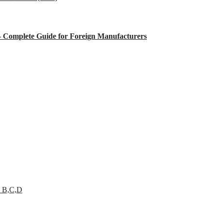
 – Complete Guide for Foreign Manufacturers
 B,C,D