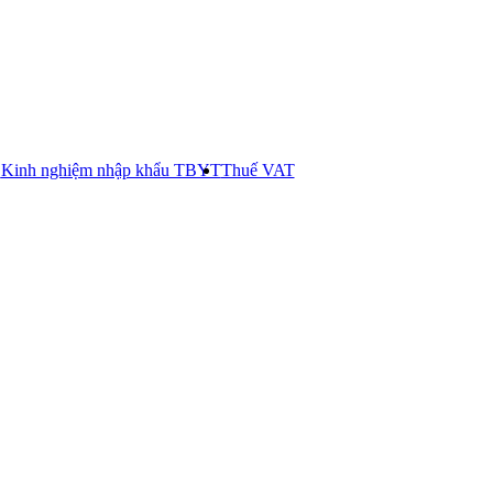
E
Kinh nghiệm nhập khẩu TBYT
Thuế VAT