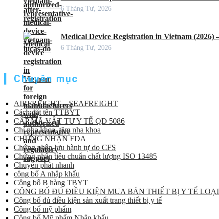
6 Tháng Tư, 2026
Medical Device Registration in Vietnam (2026)
6 Tháng Tư, 2026
Chuyên mục
AIRFREIGHT – SEAFREIGHT
Cách đặt tên TTBYT
CẤP MÃ VẬT TƯ Y TẾ QĐ 5086
Chỉ nha khoa, tăm nha khoa
CHỨNG NHẬN FDA
Chứng nhận lưu hành tự do CFS
Chứng nhận tiêu chuẩn chất lượng ISO 13485
Chuyển phát nhanh
công bố A nhập khẩu
Công bố B hàng TBYT
CÔNG BỐ ĐỦ ĐIỀU KIỆN MUA BÁN THIẾT BỊ Y TẾ LOẠI
Công bố đủ điều kiện sản xuất trang thiết bị y tế
Công bố mỹ phẩm
Công bố Mỹ phẩm Nhập khẩu