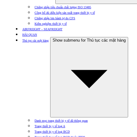
Chứng nhận tiêu chuẩn chất lượng ISO 13485
Công bố đủ điều kiện sản xuất trang thiết bị y tế
Chứng nhận lưu hành tự do CFS
Kiểm nghiệm thiết bị y tế
AIRFREIGHT – SEAFREIGHT
HẢI QUAN
Show submenu for Thủ tục các mặt hàng
Thủ tục các mặt hàng
Danh mục trang thiết bị y tế đã thông quan
Trang thiết bị y tế loại A
Trang thiết bị y tế loại BCD