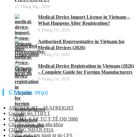
23 Tháng Bảy, 2026
Medical Device Import License in Vietnam –
What Happens After Registration?
6 Tháng Tư, 2026
Authorized Representative in Vietnam for
Medical Devices (2026)
6 Tháng Tư, 2026
Medical Device Registration in Vietnam (2026)
– Complete Guide for Foreign Manufacturers
6 Tháng Tư, 2026
Chuyên mục
AIRFREIGHT – SEAFREIGHT
Cách đặt tên TTBYT
CẤP MÃ VẬT TƯ Y TẾ QĐ 5086
Chỉ nha khoa, tăm nha khoa
CHỨNG NHẬN FDA
Chứng nhận lưu hành tự do CFS