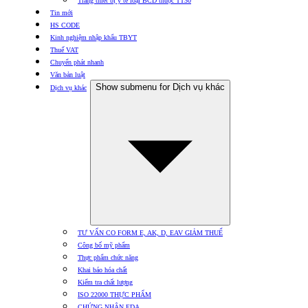
Trang thiết bị y tế loại BCD thuộc TT30
Tin mới
HS CODE
Kinh nghiệm nhập khẩu TBYT
Thuế VAT
Chuyển phát nhanh
Văn bản luật
Show submenu for Dịch vụ khác
Dịch vụ khác
TƯ VẤN CO FORM E, AK, D, EAV GIẢM THUẾ
Công bố mỹ phẩm
Thực phẩm chức năng
Khai báo hóa chất
Kiểm tra chất lượng
ISO 22000 THỰC PHẨM
CHỨNG NHẬN FDA