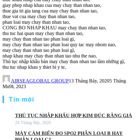
giay phep nhap khau cua may chay than nhan tao,
thue gia tri gia tang cua may chay than nhan tao,
thue vat cua may chay than nhan tao,
phan loai may chay than nhan tao,
CONG BO NHAP KHAU may chay than nhan tao,
thu tuc hai quan may chay than nhan tao,
may chay than nhan tao phan loai gi,
may chay than nhan tao phan loai quy tac may nhom nao,
may chay than nhan tao phan loai gì,
nhap khau may chay than nhan tao nhu the nao,
Thủ tục nhập khẩu bàn may chay than nhan tao làm những gì,
thu tuc nhap khau y thiet bi y te,
AIRSEAGLOBAL GROUP
13 Tháng Bảy, 2020
5 Tháng
Mười, 2023
Tin mới
THỦ TỤC NHẬP KHẨU HỢP KIM ĐÚC RĂNG GIẢ
24 Tháng Bảy, 2026
MÁY CẢM BIẾN ĐO SPO2 PHÂN LOẠI B HAY
PHÂN LOẠI C?