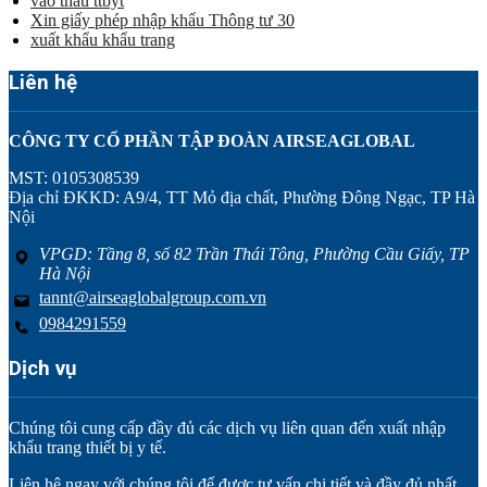
vào thầu ttbyt
Xin giấy phép nhập khẩu Thông tư 30
xuất khẩu khẩu trang
Liên hệ
CÔNG TY CỔ PHẦN TẬP ĐOÀN AIRSEAGLOBAL
MST: 0105308539
Địa chỉ ĐKKD: A9/4, TT Mỏ địa chất, Phường Đông Ngạc, TP Hà
Nội
VPGD: Tầng 8, số 82 Trần Thái Tông, Phường Cầu Giấy, TP
Hà Nội
tannt@airseaglobalgroup.com.vn
0984291559
Dịch vụ
Chúng tôi cung cấp đầy đủ các dịch vụ liên quan đến xuất nhập
khẩu trang thiết bị y tế.
Liên hệ ngay với chúng tôi để được tư vấn chi tiết và đầy đủ nhất