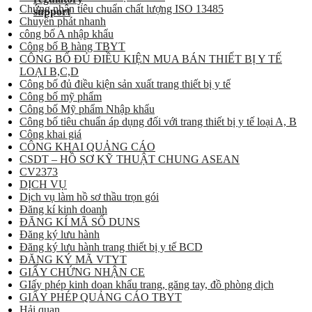
Chứng nhận tiêu chuẩn chất lượng ISO 13485
Chuyển phát nhanh
công bố A nhập khẩu
Công bố B hàng TBYT
CÔNG BỐ ĐỦ ĐIỀU KIỆN MUA BÁN THIẾT BỊ Y TẾ
LOẠI B,C,D
Công bố đủ điều kiện sản xuất trang thiết bị y tế
Công bố mỹ phẩm
Công bố Mỹ phẩm Nhập khẩu
Công bố tiêu chuẩn áp dụng đối với trang thiết bị y tế loại A, B
Công khai giá
CÔNG KHAI QUẢNG CÁO
CSDT – HỒ SƠ KỸ THUẬT CHUNG ASEAN
CV2373
DỊCH VỤ
Dịch vụ làm hồ sơ thầu trọn gói
Đăng kí kinh doanh
ĐĂNG KÍ MÃ SỐ DUNS
Đăng ký lưu hành
Đăng ký lưu hành trang thiết bị y tế BCD
ĐĂNG KÝ MÃ VTYT
GIẤY CHỨNG NHẬN CE
GIấy phép kinh doan khẩu trang, găng tay, đồ phòng dịch
GIẤY PHÉP QUẢNG CÁO TBYT
Hải quan