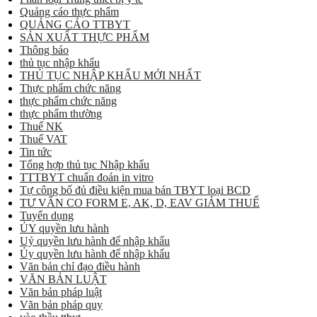
Quảng cáo thực phẩm
QUẢNG CÁO TTBYT
SẢN XUẤT THỰC PHẨM
Thông báo
thủ tục nhập khẩu
THỦ TỤC NHẬP KHẨU MỚI NHẤT
Thực phẩm chức năng
thực phẩm chức năng
thực phẩm thường
Thuế NK
Thuế VAT
Tin tức
Tổng hợp thủ tục Nhập khẩu
TTTBYT chuẩn đoán in vitro
Tự công bố đủ điều kiện mua bán TBYT loại BCD
TƯ VẤN CO FORM E, AK, D, EAV GIẢM THUẾ
Tuyển dụng
ỦY quyền lưu hành
Uỷ quyền lưu hành để nhập khẩu
Ủy quyền lưu hành để nhập khẩu
Văn bản chỉ đạo điều hành
VĂN BẢN LUẬT
Văn bản pháp luật
Văn bản pháp quy