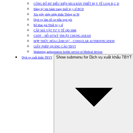
CÔNG BỐ ĐỦ ĐIỀU KIỆN MUA BÁN THIẾT BỊ Y TẾ LOẠI B,C,D
Đăng ký lưu hành trang thiết bị y tế BCD
Xin giấy phép nhập khẩu Thông tư 30
Dịch vụ làm hồ sơ thầu trọn gói
Kê khai giá Thiết bị y tế
CẤP MÃ VẬT TƯ Y TẾ QĐ 5086
CSDT – HỒ SƠ KỸ THUẬT CHUNG ASEAN
HỢP THỨC HÓA LÃNH SỰ – CONSULAR AUTHENTICATION
GIẤY PHÉP QUẢNG CÁO TBYT
Marketing authorization holder service of Medical devices
Show submenu for Dịch vụ xuất khẩu TBYT
Dịch vụ xuất khẩu TBYT