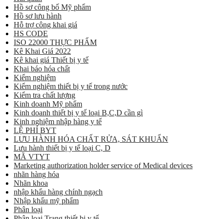
Hồ sơ công bố Mỹ phẩm
Hồ sơ lưu hành
Hỗ trợ công khai giá
HS CODE
ISO 22000 THỰC PHẨM
Kê Khai Giá 2022
Kê khai giá Thiết bị y tế
Khai báo hóa chất
Kiểm nghiệm
Kiểm nghiệm thiết bị y tế trong nước
Kiểm tra chất lượng
Kinh doanh Mỹ phẩm
Kinh doanh thiết bị y tế loại B,C,D cần gì
Kinh nghiệm nhập hàng y tế
LỆ PHÍ BYT
LƯU HÀNH HÓA CHẤT RỬA, SÁT KHUẨN
Lưu hành thiết bị y tế loại C, D
MÃ VTYT
Marketing authorization holder service of Medical devices
nhãn hàng hóa
Nhãn khoa
nhập khẩu hàng chính ngạch
Nhập khẩu mỹ phẩm
Phân loại
Phân loại Trang thiết bị y tế