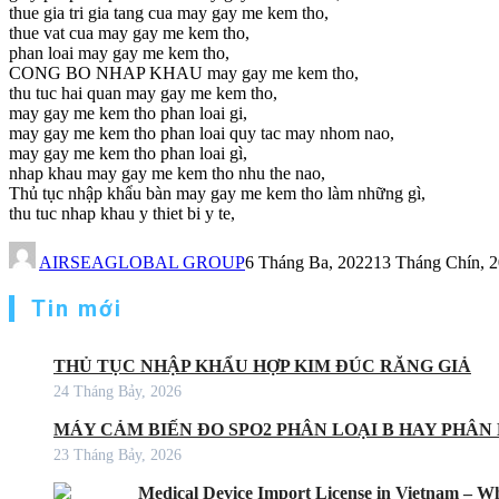
thue gia tri gia tang cua may gay me kem tho,
thue vat cua may gay me kem tho,
phan loai may gay me kem tho,
CONG BO NHAP KHAU may gay me kem tho,
thu tuc hai quan may gay me kem tho,
may gay me kem tho phan loai gi,
may gay me kem tho phan loai quy tac may nhom nao,
may gay me kem tho phan loai gì,
nhap khau may gay me kem tho nhu the nao,
Thủ tục nhập khẩu bàn may gay me kem tho làm những gì,
thu tuc nhap khau y thiet bi y te,
AIRSEAGLOBAL GROUP
6 Tháng Ba, 2022
13 Tháng Chín, 
Tin mới
THỦ TỤC NHẬP KHẨU HỢP KIM ĐÚC RĂNG GIẢ
24 Tháng Bảy, 2026
MÁY CẢM BIẾN ĐO SPO2 PHÂN LOẠI B HAY PHÂN 
23 Tháng Bảy, 2026
Medical Device Import License in Vietnam – Wh