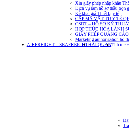
Xin giấy phép nhập khẩu Th
Dịch vụ làm hồ sơ thầu trọn 
Kê khai giá Thiết bị y tế
CẤP MÃ VẬT TƯ Y TẾ QĐ
CSDT – HỒ SƠ KỸ THU
HỢP THỨC HÓA LÃNH S
GIẤY PHÉP QUẢNG CÁO
Marketing authorization holde
AIRFREIGHT – SEAFREIGHT
HẢI QUAN
Thủ tục c
Dan
Tra