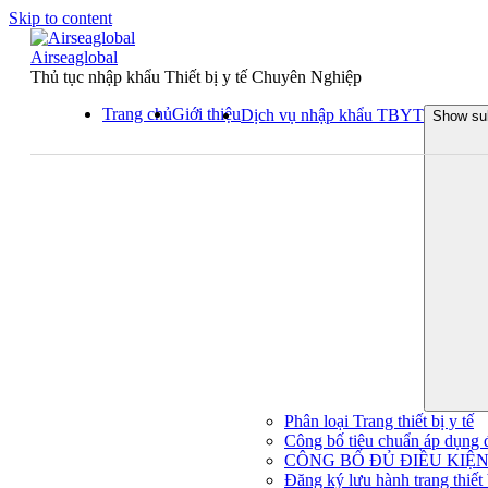
Skip to content
Airseaglobal
Thủ tục nhập khẩu Thiết bị y tế Chuyên Nghiệp
Trang chủ
Giới thiệu
Dịch vụ nhập khẩu TBYT
Show su
Phân loại Trang thiết bị y tế
Công bố tiêu chuẩn áp dụng đối
CÔNG BỐ ĐỦ ĐIỀU KIỆN 
Đăng ký lưu hành trang thiết