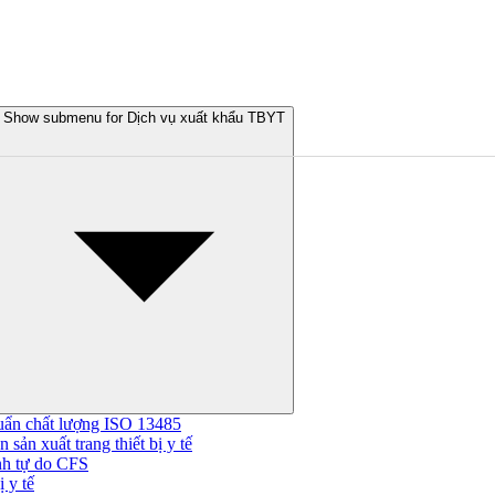
Show submenu for Dịch vụ xuất khẩu TBYT
uẩn chất lượng ISO 13485
 sản xuất trang thiết bị y tế
nh tự do CFS
 y tế