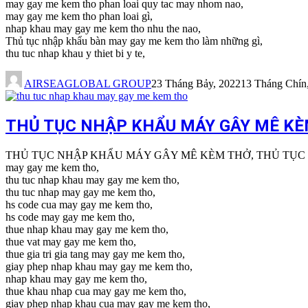
may gay me kem tho phan loai quy tac may nhom nao,
may gay me kem tho phan loai gì,
nhap khau may gay me kem tho nhu the nao,
Thủ tục nhập khẩu bàn may gay me kem tho làm những gì,
thu tuc nhap khau y thiet bi y te,
AIRSEAGLOBAL GROUP
23 Tháng Bảy, 2022
13 Tháng Chín
THỦ TỤC NHẬP KHẨU MÁY GÂY MÊ K
THỦ TỤC NHẬP KHẨU MÁY GÂY MÊ KÈM THỞ, THỦ TỤC
may gay me kem tho,
thu tuc nhap khau may gay me kem tho,
thu tuc nhap may gay me kem tho,
hs code cua may gay me kem tho,
hs code may gay me kem tho,
thue nhap khau may gay me kem tho,
thue vat may gay me kem tho,
thue gia tri gia tang may gay me kem tho,
giay phep nhap khau may gay me kem tho,
nhap khau may gay me kem tho,
thue khau nhap cua may gay me kem tho,
giay phep nhap khau cua may gay me kem tho,