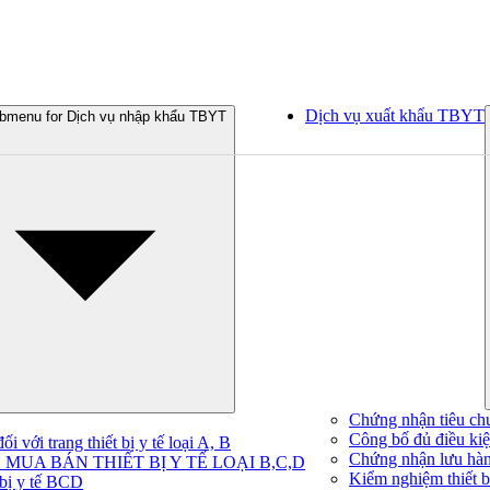
Dịch vụ xuất khẩu TBYT
bmenu for Dịch vụ nhập khẩu TBYT
Chứng nhận tiêu ch
Công bố đủ điều kiện
 với trang thiết bị y tế loại A, B
Chứng nhận lưu hà
MUA BÁN THIẾT BỊ Y TẾ LOẠI B,C,D
Kiểm nghiệm thiết bị
 bị y tế BCD