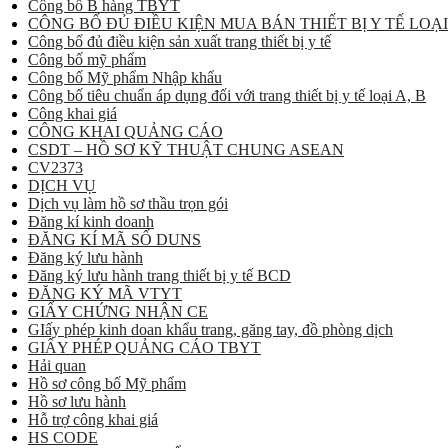
Công bố B hàng TBYT
CÔNG BỐ ĐỦ ĐIỀU KIỆN MUA BÁN THIẾT BỊ Y TẾ LOẠI
Công bố đủ điều kiện sản xuất trang thiết bị y tế
Công bố mỹ phẩm
Công bố Mỹ phẩm Nhập khẩu
Công bố tiêu chuẩn áp dụng đối với trang thiết bị y tế loại A, B
Công khai giá
CÔNG KHAI QUẢNG CÁO
CSDT – HỒ SƠ KỸ THUẬT CHUNG ASEAN
CV2373
DỊCH VỤ
Dịch vụ làm hồ sơ thầu trọn gói
Đăng kí kinh doanh
ĐĂNG KÍ MÃ SỐ DUNS
Đăng ký lưu hành
Đăng ký lưu hành trang thiết bị y tế BCD
ĐĂNG KÝ MÃ VTYT
GIẤY CHỨNG NHẬN CE
GIấy phép kinh doan khẩu trang, găng tay, đồ phòng dịch
GIẤY PHÉP QUẢNG CÁO TBYT
Hải quan
Hồ sơ công bố Mỹ phẩm
Hồ sơ lưu hành
Hỗ trợ công khai giá
HS CODE