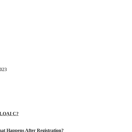
2023
LOẠI C?
at Happens After Registration?