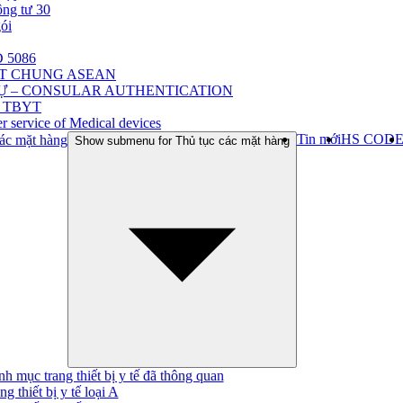
ông tư 30
gói
 5086
ẬT CHUNG ASEAN
Ự – CONSULAR AUTHENTICATION
 TBYT
r service of Medical devices
Tin mới
HS COD
ác mặt hàng
Show submenu for Thủ tục các mặt hàng
h mục trang thiết bị y tế đã thông quan
ng thiết bị y tế loại A