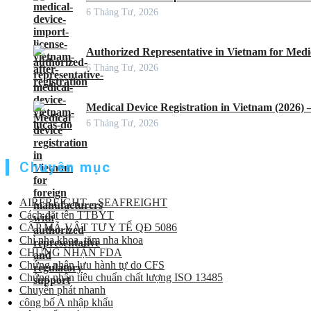
6 Tháng Tư, 2026
Authorized Representative in Vietnam for Medic
6 Tháng Tư, 2026
Medical Device Registration in Vietnam (2026)
6 Tháng Tư, 2026
Chuyên mục
AIRFREIGHT – SEAFREIGHT
Cách đặt tên TTBYT
CẤP MÃ VẬT TƯ Y TẾ QĐ 5086
Chỉ nha khoa, tăm nha khoa
CHỨNG NHẬN FDA
Chứng nhận lưu hành tự do CFS
Chứng nhận tiêu chuẩn chất lượng ISO 13485
Chuyển phát nhanh
công bố A nhập khẩu