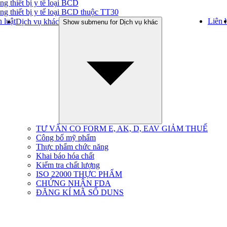
ng thiết bị y tế loại BCD
ng thiết bị y tế loại BCD thuộc TT30
 luật
Liên 
Dịch vụ khác
Show submenu for Dịch vụ khác
TƯ VẤN CO FORM E, AK, D, EAV GIẢM THUẾ
Công bố mỹ phẩm
Thực phẩm chức năng
Khai báo hóa chất
Kiểm tra chất lượng
ISO 22000 THỰC PHẨM
CHỨNG NHẬN FDA
ĐĂNG KÍ MÃ SỐ DUNS