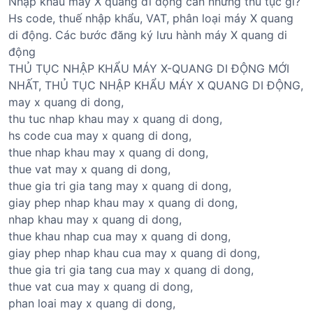
Nhập khẩu máy X quang đi động cần những thủ tục gì?
Hs code, thuế nhập khẩu, VAT, phân loại máy X quang
di động. Các bước đăng ký lưu hành máy X quang di
động
THỦ TỤC NHẬP KHẨU MÁY X-QUANG DI ĐỘNG MỚI
NHẤT, THỦ TỤC NHẬP KHẨU MÁY X QUANG DI ĐỘNG,
may x quang di dong,
thu tuc nhap khau may x quang di dong,
hs code cua may x quang di dong,
thue nhap khau may x quang di dong,
thue vat may x quang di dong,
thue gia tri gia tang may x quang di dong,
giay phep nhap khau may x quang di dong,
nhap khau may x quang di dong,
thue khau nhap cua may x quang di dong,
giay phep nhap khau cua may x quang di dong,
thue gia tri gia tang cua may x quang di dong,
thue vat cua may x quang di dong,
phan loai may x quang di dong,