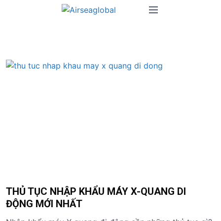
S
M
k
e
i
n
p
u
t
o
c
o
n
t
e
n
t
THỦ TỤC NHẬP KHẨU MÁY X-QUANG DI
ĐỘNG MỚI NHẤT