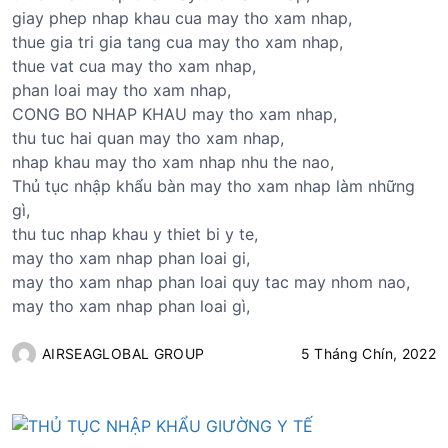
giay phep nhap khau cua may tho xam nhap,
thue gia tri gia tang cua may tho xam nhap,
thue vat cua may tho xam nhap,
phan loai may tho xam nhap,
CONG BO NHAP KHAU may tho xam nhap,
thu tuc hai quan may tho xam nhap,
nhap khau may tho xam nhap nhu the nao,
Thủ tục nhập khẩu bàn may tho xam nhap làm những
gì,
thu tuc nhap khau y thiet bi y te,
may tho xam nhap phan loai gi,
may tho xam nhap phan loai quy tac may nhom nao,
may tho xam nhap phan loai gì,
AIRSEAGLOBAL GROUP
5 Tháng Chín, 2022