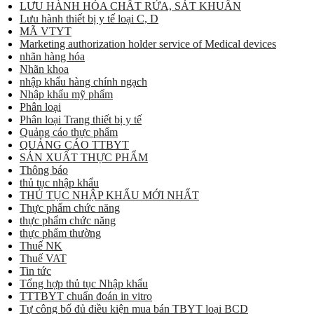
LƯU HÀNH HÓA CHẤT RỬA, SÁT KHUẨN
Lưu hành thiết bị y tế loại C, D
MÃ VTYT
Marketing authorization holder service of Medical devices
nhãn hàng hóa
Nhãn khoa
nhập khẩu hàng chính ngạch
Nhập khẩu mỹ phẩm
Phân loại
Phân loại Trang thiết bị y tế
Quảng cáo thực phẩm
QUẢNG CÁO TTBYT
SẢN XUẤT THỰC PHẨM
Thông báo
thủ tục nhập khẩu
THỦ TỤC NHẬP KHẨU MỚI NHẤT
Thực phẩm chức năng
thực phẩm chức năng
thực phẩm thường
Thuế NK
Thuế VAT
Tin tức
Tổng hợp thủ tục Nhập khẩu
TTTBYT chuẩn đoán in vitro
Tự công bố đủ điều kiện mua bán TBYT loại BCD