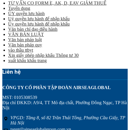
TƯ VẤN CO FORM E, AK, D, EAV GIẢM THUẾ
Tuyển dụng
ỦY quyền lưu hành
Uỷ quyền lưu hành để nhập khẩu
Ủy quyền lưu hành để nhập khẩu
Văn bản chỉ đạo điều hành
VĂN BẢN LUẬT
Văn bản pháp luật
Văn bản pháp quy
vào thầu ttbyt
Xin giấy phép nhập khẩu Thông tư 30
xuất khẩu khẩu trang
Liên hệ
CÔNG TY CỔ PHẦN TẬP ĐOÀN AIRSEAGLOBAL
MST: 0105308539
Địa chỉ ĐKKD: A9/4, TT Mỏ địa chất, Phường Đông Ngạc, TP Hà
Nội
VPGD: Tầng 8, số 82 Trần Thái Tông, Phường Cầu Giấy, TP
Hà Nội
tannt@airseaglobalgroup.com.vn