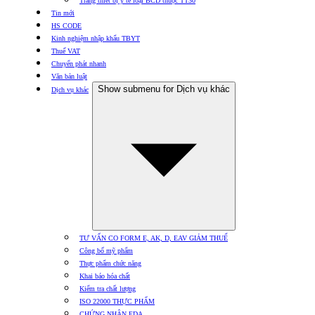
Trang thiết bị y tế loại BCD thuộc TT30
Tin mới
HS CODE
Kinh nghiệm nhập khẩu TBYT
Thuế VAT
Chuyển phát nhanh
Văn bản luật
Show submenu for Dịch vụ khác
Dịch vụ khác
TƯ VẤN CO FORM E, AK, D, EAV GIẢM THUẾ
Công bố mỹ phẩm
Thực phẩm chức năng
Khai báo hóa chất
Kiểm tra chất lượng
ISO 22000 THỰC PHẨM
CHỨNG NHẬN FDA