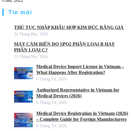
Chín, 2022
Tin mới
THỦ TỤC NHẬP KHẨU HỢP KIM ĐÚC RĂNG GIẢ
24 Tháng Bảy, 2026
MÁY CẢM BIẾN ĐO SPO2 PHÂN LOẠI B HAY
PHÂN LOẠI C?
23 Tháng Bảy, 2026
Medical Device Import License in Vietnam –
What Happens After Registration?
6 Tháng Tư, 2026
Authorized Representative in Vietnam for
Medical Devices (2026)
6 Tháng Tư, 2026
Medical Device Registration in Vietnam (2026)
– Complete Guide for Foreign Manufacturers
6 Tháng Tư, 2026