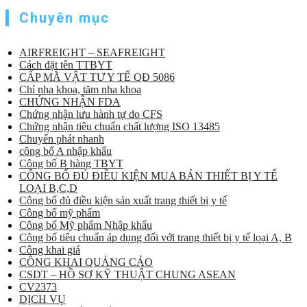
Chuyên mục
AIRFREIGHT – SEAFREIGHT
Cách đặt tên TTBYT
CẤP MÃ VẬT TƯ Y TẾ QĐ 5086
Chỉ nha khoa, tăm nha khoa
CHỨNG NHẬN FDA
Chứng nhận lưu hành tự do CFS
Chứng nhận tiêu chuẩn chất lượng ISO 13485
Chuyển phát nhanh
công bố A nhập khẩu
Công bố B hàng TBYT
CÔNG BỐ ĐỦ ĐIỀU KIỆN MUA BÁN THIẾT BỊ Y TẾ
LOẠI B,C,D
Công bố đủ điều kiện sản xuất trang thiết bị y tế
Công bố mỹ phẩm
Công bố Mỹ phẩm Nhập khẩu
Công bố tiêu chuẩn áp dụng đối với trang thiết bị y tế loại A, B
Công khai giá
CÔNG KHAI QUẢNG CÁO
CSDT – HỒ SƠ KỸ THUẬT CHUNG ASEAN
CV2373
DỊCH VỤ