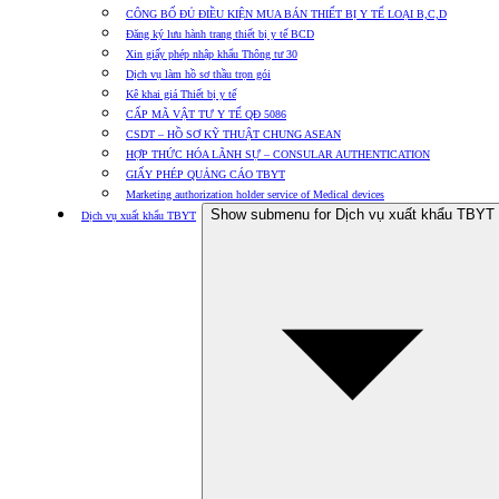
CÔNG BỐ ĐỦ ĐIỀU KIỆN MUA BÁN THIẾT BỊ Y TẾ LOẠI B,C,D
Đăng ký lưu hành trang thiết bị y tế BCD
Xin giấy phép nhập khẩu Thông tư 30
Dịch vụ làm hồ sơ thầu trọn gói
Kê khai giá Thiết bị y tế
CẤP MÃ VẬT TƯ Y TẾ QĐ 5086
CSDT – HỒ SƠ KỸ THUẬT CHUNG ASEAN
HỢP THỨC HÓA LÃNH SỰ – CONSULAR AUTHENTICATION
GIẤY PHÉP QUẢNG CÁO TBYT
Marketing authorization holder service of Medical devices
Show submenu for Dịch vụ xuất khẩu TBYT
Dịch vụ xuất khẩu TBYT