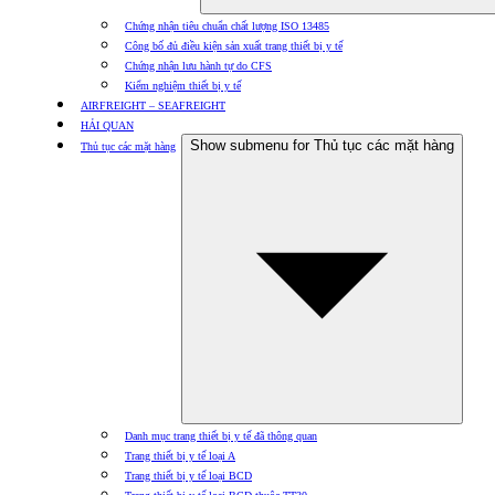
Chứng nhận tiêu chuẩn chất lượng ISO 13485
Công bố đủ điều kiện sản xuất trang thiết bị y tế
Chứng nhận lưu hành tự do CFS
Kiểm nghiệm thiết bị y tế
AIRFREIGHT – SEAFREIGHT
HẢI QUAN
Show submenu for Thủ tục các mặt hàng
Thủ tục các mặt hàng
Danh mục trang thiết bị y tế đã thông quan
Trang thiết bị y tế loại A
Trang thiết bị y tế loại BCD