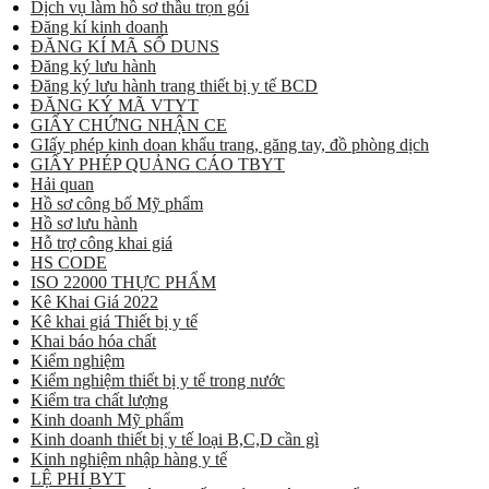
Dịch vụ làm hồ sơ thầu trọn gói
Đăng kí kinh doanh
ĐĂNG KÍ MÃ SỐ DUNS
Đăng ký lưu hành
Đăng ký lưu hành trang thiết bị y tế BCD
ĐĂNG KÝ MÃ VTYT
GIẤY CHỨNG NHẬN CE
GIấy phép kinh doan khẩu trang, găng tay, đồ phòng dịch
GIẤY PHÉP QUẢNG CÁO TBYT
Hải quan
Hồ sơ công bố Mỹ phẩm
Hồ sơ lưu hành
Hỗ trợ công khai giá
HS CODE
ISO 22000 THỰC PHẨM
Kê Khai Giá 2022
Kê khai giá Thiết bị y tế
Khai báo hóa chất
Kiểm nghiệm
Kiểm nghiệm thiết bị y tế trong nước
Kiểm tra chất lượng
Kinh doanh Mỹ phẩm
Kinh doanh thiết bị y tế loại B,C,D cần gì
Kinh nghiệm nhập hàng y tế
LỆ PHÍ BYT