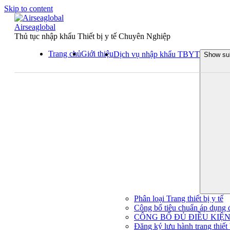
Skip to content
Airseaglobal
Thủ tục nhập khẩu Thiết bị y tế Chuyên Nghiệp
Trang chủ
Giới thiệu
Dịch vụ nhập khẩu TBYT
Show su
Phân loại Trang thiết bị y tế
Công bố tiêu chuẩn áp dụng đối
CÔNG BỐ ĐỦ ĐIỀU KIỆN 
Đăng ký lưu hành trang thiết