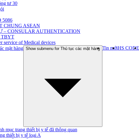
ông tư 30
gói
 5086
ẬT CHUNG ASEAN
Ự – CONSULAR AUTHENTICATION
 TBYT
r service of Medical devices
Tin mới
HS COD
ác mặt hàng
Show submenu for Thủ tục các mặt hàng
h mục trang thiết bị y tế đã thông quan
ng thiết bị y tế loại A