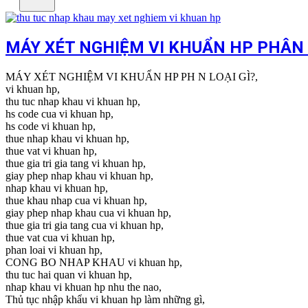
MÁY XÉT NGHIỆM VI KHUẨN HP PHÂN L
MÁY XÉT NGHIỆM VI KHUẨN HP PH N LOẠI GÌ?,
vi khuan hp,
thu tuc nhap khau vi khuan hp,
hs code cua vi khuan hp,
hs code vi khuan hp,
thue nhap khau vi khuan hp,
thue vat vi khuan hp,
thue gia tri gia tang vi khuan hp,
giay phep nhap khau vi khuan hp,
nhap khau vi khuan hp,
thue khau nhap cua vi khuan hp,
giay phep nhap khau cua vi khuan hp,
thue gia tri gia tang cua vi khuan hp,
thue vat cua vi khuan hp,
phan loai vi khuan hp,
CONG BO NHAP KHAU vi khuan hp,
thu tuc hai quan vi khuan hp,
nhap khau vi khuan hp nhu the nao,
Thủ tục nhập khẩu vi khuan hp làm những gì,