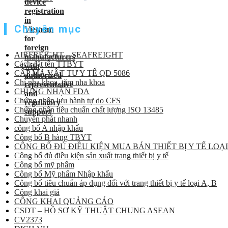
Chuyên mục
AIRFREIGHT – SEAFREIGHT
Cách đặt tên TTBYT
CẤP MÃ VẬT TƯ Y TẾ QĐ 5086
Chỉ nha khoa, tăm nha khoa
CHỨNG NHẬN FDA
Chứng nhận lưu hành tự do CFS
Chứng nhận tiêu chuẩn chất lượng ISO 13485
Chuyển phát nhanh
công bố A nhập khẩu
Công bố B hàng TBYT
CÔNG BỐ ĐỦ ĐIỀU KIỆN MUA BÁN THIẾT BỊ Y TẾ LOẠI
Công bố đủ điều kiện sản xuất trang thiết bị y tế
Công bố mỹ phẩm
Công bố Mỹ phẩm Nhập khẩu
Công bố tiêu chuẩn áp dụng đối với trang thiết bị y tế loại A, B
Công khai giá
CÔNG KHAI QUẢNG CÁO
CSDT – HỒ SƠ KỸ THUẬT CHUNG ASEAN
CV2373