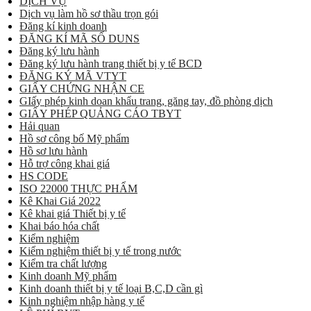
DỊCH VỤ
Dịch vụ làm hồ sơ thầu trọn gói
Đăng kí kinh doanh
ĐĂNG KÍ MÃ SỐ DUNS
Đăng ký lưu hành
Đăng ký lưu hành trang thiết bị y tế BCD
ĐĂNG KÝ MÃ VTYT
GIẤY CHỨNG NHẬN CE
GIấy phép kinh doan khẩu trang, găng tay, đồ phòng dịch
GIẤY PHÉP QUẢNG CÁO TBYT
Hải quan
Hồ sơ công bố Mỹ phẩm
Hồ sơ lưu hành
Hỗ trợ công khai giá
HS CODE
ISO 22000 THỰC PHẨM
Kê Khai Giá 2022
Kê khai giá Thiết bị y tế
Khai báo hóa chất
Kiểm nghiệm
Kiểm nghiệm thiết bị y tế trong nước
Kiểm tra chất lượng
Kinh doanh Mỹ phẩm
Kinh doanh thiết bị y tế loại B,C,D cần gì
Kinh nghiệm nhập hàng y tế