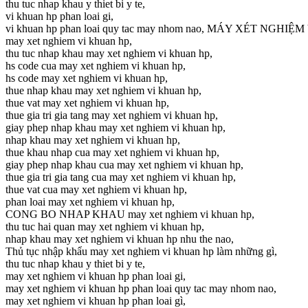
thu tuc nhap khau y thiet bi y te,
vi khuan hp phan loai gi,
vi khuan hp phan loai quy tac may nhom nao, MÁY XÉT NGHI
may xet nghiem vi khuan hp,
thu tuc nhap khau may xet nghiem vi khuan hp,
hs code cua may xet nghiem vi khuan hp,
hs code may xet nghiem vi khuan hp,
thue nhap khau may xet nghiem vi khuan hp,
thue vat may xet nghiem vi khuan hp,
thue gia tri gia tang may xet nghiem vi khuan hp,
giay phep nhap khau may xet nghiem vi khuan hp,
nhap khau may xet nghiem vi khuan hp,
thue khau nhap cua may xet nghiem vi khuan hp,
giay phep nhap khau cua may xet nghiem vi khuan hp,
thue gia tri gia tang cua may xet nghiem vi khuan hp,
thue vat cua may xet nghiem vi khuan hp,
phan loai may xet nghiem vi khuan hp,
CONG BO NHAP KHAU may xet nghiem vi khuan hp,
thu tuc hai quan may xet nghiem vi khuan hp,
nhap khau may xet nghiem vi khuan hp nhu the nao,
Thủ tục nhập khẩu may xet nghiem vi khuan hp làm những gì,
thu tuc nhap khau y thiet bi y te,
may xet nghiem vi khuan hp phan loai gi,
may xet nghiem vi khuan hp phan loai quy tac may nhom nao,
may xet nghiem vi khuan hp phan loai gì,