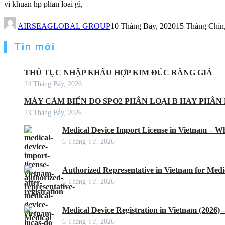
vi khuan hp phan loai gì,
AIRSEAGLOBAL GROUP
10 Tháng Bảy, 2020
15 Tháng Chín
Tin mới
THỦ TỤC NHẬP KHẨU HỢP KIM ĐÚC RĂNG GIẢ
24 Tháng Bảy, 2026
MÁY CẢM BIẾN ĐO SPO2 PHÂN LOẠI B HAY PHÂN 
23 Tháng Bảy, 2026
Medical Device Import License in Vietnam – Wh
6 Tháng Tư, 2026
Authorized Representative in Vietnam for Medic
6 Tháng Tư, 2026
Medical Device Registration in Vietnam (2026)
6 Tháng Tư, 2026