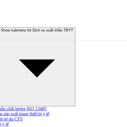
Show submenu for Dịch vụ xuất khẩu TBYT
uẩn chất lượng ISO 13485
 sản xuất trang thiết bị y tế
nh tự do CFS
 y tế