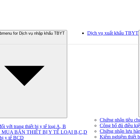
Dịch vụ xuất khẩu TBYT
bmenu for Dịch vụ nhập khẩu TBYT
Chứng nhận tiêu ch
Công bố đủ điều kiện
 với trang thiết bị y tế loại A, B
Chứng nhận lưu hà
MUA BÁN THIẾT BỊ Y TẾ LOẠI B,C,D
Kiểm nghiệm thiết bị
 bị y tế BCD