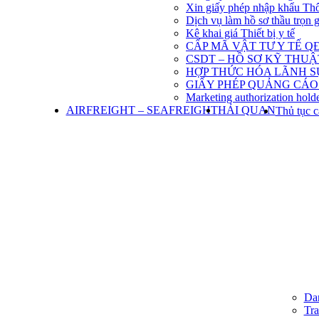
Xin giấy phép nhập khẩu Th
Dịch vụ làm hồ sơ thầu trọn 
Kê khai giá Thiết bị y tế
CẤP MÃ VẬT TƯ Y TẾ QĐ
CSDT – HỒ SƠ KỸ THU
HỢP THỨC HÓA LÃNH S
GIẤY PHÉP QUẢNG CÁO
Marketing authorization holde
AIRFREIGHT – SEAFREIGHT
HẢI QUAN
Thủ tục c
Dan
Tra