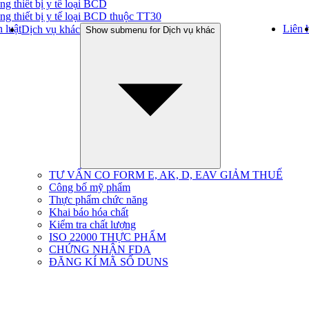
ng thiết bị y tế loại BCD
ng thiết bị y tế loại BCD thuộc TT30
 luật
Liên 
Dịch vụ khác
Show submenu for Dịch vụ khác
TƯ VẤN CO FORM E, AK, D, EAV GIẢM THUẾ
Công bố mỹ phẩm
Thực phẩm chức năng
Khai báo hóa chất
Kiểm tra chất lượng
ISO 22000 THỰC PHẨM
CHỨNG NHẬN FDA
ĐĂNG KÍ MÃ SỐ DUNS