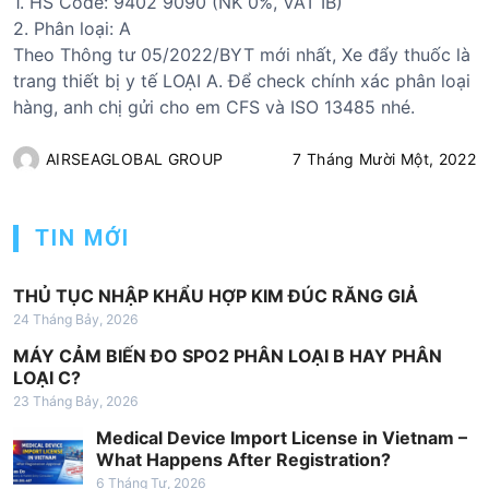
1. HS Code: 9402 9090 (NK 0%, VAT IB)
2. Phân loại: A
Theo Thông tư 05/2022/BYT mới nhất, Xe đẩy thuốc là
trang thiết bị y tế LOẠI A. Để check chính xác phân loại
hàng, anh chị gửi cho em CFS và ISO 13485 nhé.
AIRSEAGLOBAL GROUP
7 Tháng Mười Một, 2022
TIN MỚI
THỦ TỤC NHẬP KHẨU HỢP KIM ĐÚC RĂNG GIẢ
24 Tháng Bảy, 2026
MÁY CẢM BIẾN ĐO SPO2 PHÂN LOẠI B HAY PHÂN
LOẠI C?
23 Tháng Bảy, 2026
Medical Device Import License in Vietnam –
What Happens After Registration?
6 Tháng Tư, 2026