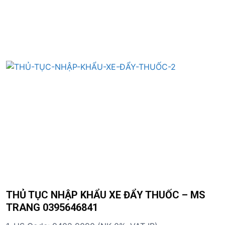
S
k
i
p
t
o
c
o
n
t
e
n
t
THỦ TỤC NHẬP KHẨU XE ĐẨY THUỐC – MS
TRANG 0395646841