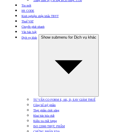
Trang thiết bị y tế loại BCD thuộc TT30
Tin mới
HS CODE
Kinh nghiệm nhập khẩu TBYT
Thuế VAT
Chuyển phát nhanh
Văn bản luật
Show submenu for Dịch vụ khác
Dịch vụ khác
TƯ VẤN CO FORM E, AK, D, EAV GIẢM THUẾ
Công bố mỹ phẩm
Thực phẩm chức năng
Khai báo hóa chất
Kiểm tra chất lượng
ISO 22000 THỰC PHẨM
CHỨNG NHẬN FDA