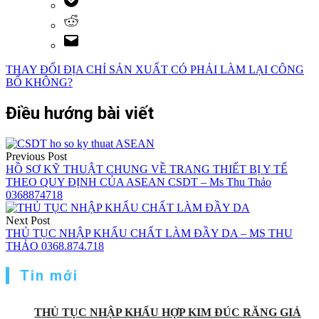
THAY ĐỔI ĐỊA CHỈ SẢN XUẤT CÓ PHẢI LÀM LẠI CÔNG
BỐ KHÔNG?
Điều hướng bài viết
Previous Post
HỒ SƠ KỸ THUẬT CHUNG VỀ TRANG THIẾT BỊ Y TẾ
THEO QUY ĐỊNH CỦA ASEAN CSDT – Ms Thu Thảo
0368874718
Next Post
THỦ TỤC NHẬP KHẨU CHẤT LÀM ĐẦY DA – MS THU
THẢO 0368.874.718
Tin mới
THỦ TỤC NHẬP KHẨU HỢP KIM ĐÚC RĂNG GIẢ