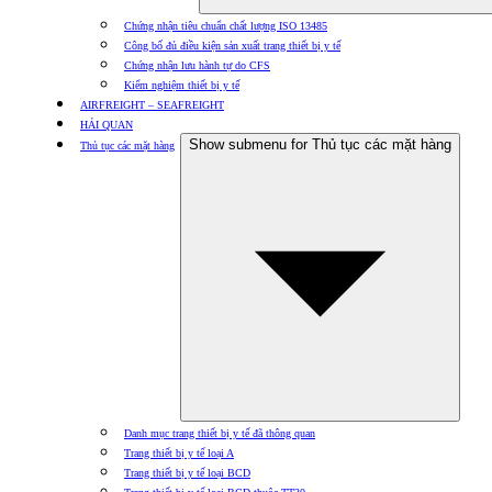
Chứng nhận tiêu chuẩn chất lượng ISO 13485
Công bố đủ điều kiện sản xuất trang thiết bị y tế
Chứng nhận lưu hành tự do CFS
Kiểm nghiệm thiết bị y tế
AIRFREIGHT – SEAFREIGHT
HẢI QUAN
Show submenu for Thủ tục các mặt hàng
Thủ tục các mặt hàng
Danh mục trang thiết bị y tế đã thông quan
Trang thiết bị y tế loại A
Trang thiết bị y tế loại BCD