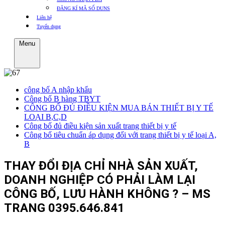
ĐĂNG KÍ MÃ SỐ DUNS
Liên hệ
Tuyển dụng
Menu
công bố A nhập khẩu
Công bố B hàng TBYT
CÔNG BỐ ĐỦ ĐIỀU KIỆN MUA BÁN THIẾT BỊ Y TẾ
LOẠI B,C,D
Công bố đủ điều kiện sản xuất trang thiết bị y tế
Công bố tiêu chuẩn áp dụng đối với trang thiết bị y tế loại A,
B
THAY ĐỔI ĐỊA CHỈ NHÀ SẢN XUẤT,
DOANH NGHIỆP CÓ PHẢI LÀM LẠI
CÔNG BỐ, LƯU HÀNH KHÔNG ? – MS
TRANG 0395.646.841