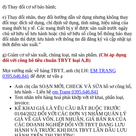
đ) Thay đổi cơ sở bảo hành;
e) Thay đổi nhãn, thay đổi hướng dẫn sử dụng nhưng không thay
đổi mục đích sử dụng, chỉ định sử dụng, tính năng, hiệu năng của
trang thiết bị y tế. Các trang thiết bị y tế được sản xuất trước ngày
chủ sở hữu số lưu hành hoặc chủ sở hữu số công bố thông báo thay
đổi nhãn thì được lưu hành với thông tin đã đăng ký và cập nhật tại
thời điểm sản xuất.”
g) Giảm cơ sở sản xuất, chủng loại, mã sản phẩm.
(Chỉ áp dụng
đối với công bố tiêu chuẩn TBYT loại A,B)
Mọi vướng mắc về hàng TBYT, anh chị LH:
EM TRANG
0395.646.841
để được tư vấn ạ
Anh chị cần SOẠN MỚI, CHECK VÀ SỬA hồ sơ công bố,
lưu hành – Liên hệ
em Trang 0395.646.841
Tem nhãn trên hàng hoá phải khớp với tờ khai, phân loại,
invoice.
KÊ KHAI GIÁ LÀ YÊU CẦU BẮT BUỘC TRƯỚC
01/04/2022 ĐỐI VỚI CÁC ĐƠN VỊ NHẰM QUẢN LÝ
GIÁ VỀ GIÁ VỐN, LỢI NHUẬN, GIÁ BÁN RA CỦA
CÁC DOANH NGHIỆP ĐỐI VỚI TBYT ĐANG LƯU
HÀNH VÀ TRƯỚC KHI ĐƯA TBYT LẦN ĐẦU LƯU
HÀNH TRÊN THỊ TRƯỜNG.