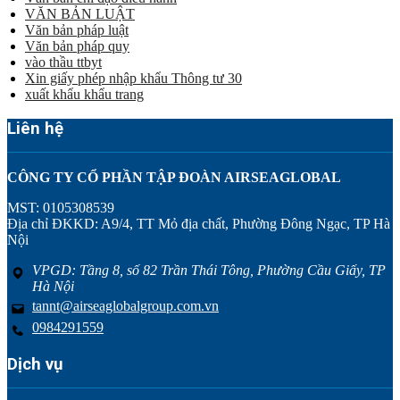
VĂN BẢN LUẬT
Văn bản pháp luật
Văn bản pháp quy
vào thầu ttbyt
Xin giấy phép nhập khẩu Thông tư 30
xuất khẩu khẩu trang
Liên hệ
CÔNG TY CỔ PHẦN TẬP ĐOÀN AIRSEAGLOBAL
MST: 0105308539
Địa chỉ ĐKKD: A9/4, TT Mỏ địa chất, Phường Đông Ngạc, TP Hà
Nội
VPGD: Tầng 8, số 82 Trần Thái Tông, Phường Cầu Giấy, TP
Hà Nội
tannt@airseaglobalgroup.com.vn
0984291559
Dịch vụ