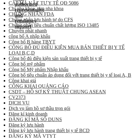
CẤP MÃ VẬT TƯ Y TẾ QĐ 5086
Chỉ nha khoa, tăm nha khoa
CHỨNG NHẬN FDA
Chứng nhận lưu hành tự do CFS
Chứng nhận tiêu chuẩn chất lượng ISO 13485
Chuyển phát nhanh
công bố A nhập khẩu
Công bố B hàng TBYT
CÔNG BỐ ĐỦ ĐIỀU KIỆN MUA BÁN THIẾT BỊ Y TẾ
LOẠI B,C,D
Công bố đủ điều kiện sản xuất trang thiết bị y tế
Công bố mỹ phẩm
Công bố Mỹ phẩm Nhập khẩu
Công bố tiêu chuẩn áp dụng đối với trang thiết bị y tế loại A, B
Công khai giá
CÔNG KHAI QUẢNG CÁO
CSDT – HỒ SƠ KỸ THUẬT CHUNG ASEAN
CV2373
DỊCH VỤ
Dịch vụ làm hồ sơ thầu trọn gói
Đăng kí kinh doanh
ĐĂNG KÍ MÃ SỐ DUNS
Đăng ký lưu hành
Đăng ký lưu hành trang thiết bị y tế BCD
ĐĂNG KÝ MÃ VTYT