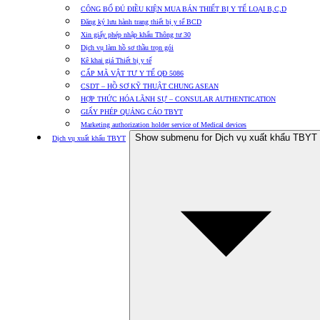
CÔNG BỐ ĐỦ ĐIỀU KIỆN MUA BÁN THIẾT BỊ Y TẾ LOẠI B,C,D
Đăng ký lưu hành trang thiết bị y tế BCD
Xin giấy phép nhập khẩu Thông tư 30
Dịch vụ làm hồ sơ thầu trọn gói
Kê khai giá Thiết bị y tế
CẤP MÃ VẬT TƯ Y TẾ QĐ 5086
CSDT – HỒ SƠ KỸ THUẬT CHUNG ASEAN
HỢP THỨC HÓA LÃNH SỰ – CONSULAR AUTHENTICATION
GIẤY PHÉP QUẢNG CÁO TBYT
Marketing authorization holder service of Medical devices
Show submenu for Dịch vụ xuất khẩu TBYT
Dịch vụ xuất khẩu TBYT