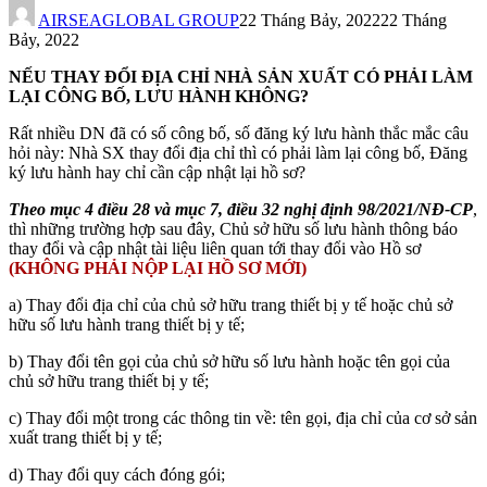
AIRSEAGLOBAL GROUP
22 Tháng Bảy, 2022
22 Tháng
Bảy, 2022
NẾU THAY ĐỔI ĐỊA CHỈ NHÀ SẢN XUẤT CÓ PHẢI LÀM
LẠI CÔNG BỐ, LƯU HÀNH KHÔNG?
Rất nhiều DN đã có số công bố, số đăng ký lưu hành thắc mắc câu
hỏi này: Nhà SX thay đổi địa chỉ thì có phải làm lại công bố, Đăng
ký lưu hành hay chỉ cần cập nhật lại hồ sơ?
Theo mục 4 điều 28 và mục 7, điều 32 nghị định 98/2021/NĐ-CP
,
thì những trường hợp sau đây, Chủ sở hữu số lưu hành thông báo
thay đổi và cập nhật tài liệu liên quan tới thay đổi vào Hồ sơ
(KHÔNG PHẢI NỘP LẠI HỒ SƠ MỚI)
a) Thay đổi địa chỉ của chủ sở hữu trang thiết bị y tế hoặc chủ sở
hữu số lưu hành trang thiết bị y tế;
b) Thay đổi tên gọi của chủ sở hữu số lưu hành hoặc tên gọi của
chủ sở hữu trang thiết bị y tế;
c) Thay đổi một trong các thông tin về: tên gọi, địa chỉ của cơ sở sản
xuất trang thiết bị y tế;
d) Thay đổi quy cách đóng gói;