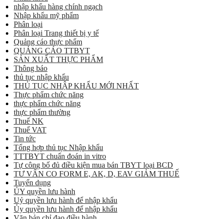
nhập khẩu hàng chính ngạch
Nhập khẩu mỹ phẩm
Phân loại
Phân loại Trang thiết bị y tế
Quảng cáo thực phẩm
QUẢNG CÁO TTBYT
SẢN XUẤT THỰC PHẨM
Thông báo
thủ tục nhập khẩu
THỦ TỤC NHẬP KHẨU MỚI NHẤT
Thực phẩm chức năng
thực phẩm chức năng
thực phẩm thường
Thuế NK
Thuế VAT
Tin tức
Tổng hợp thủ tục Nhập khẩu
TTTBYT chuẩn đoán in vitro
Tự công bố đủ điều kiện mua bán TBYT loại BCD
TƯ VẤN CO FORM E, AK, D, EAV GIẢM THUẾ
Tuyển dụng
ỦY quyền lưu hành
Uỷ quyền lưu hành để nhập khẩu
Ủy quyền lưu hành để nhập khẩu
Văn bản chỉ đạo điều hành