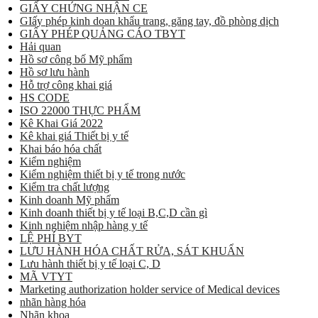
GIẤY CHỨNG NHẬN CE
GIấy phép kinh doan khẩu trang, găng tay, đồ phòng dịch
GIẤY PHÉP QUẢNG CÁO TBYT
Hải quan
Hồ sơ công bố Mỹ phẩm
Hồ sơ lưu hành
Hỗ trợ công khai giá
HS CODE
ISO 22000 THỰC PHẨM
Kê Khai Giá 2022
Kê khai giá Thiết bị y tế
Khai báo hóa chất
Kiểm nghiệm
Kiểm nghiệm thiết bị y tế trong nước
Kiểm tra chất lượng
Kinh doanh Mỹ phẩm
Kinh doanh thiết bị y tế loại B,C,D cần gì
Kinh nghiệm nhập hàng y tế
LỆ PHÍ BYT
LƯU HÀNH HÓA CHẤT RỬA, SÁT KHUẨN
Lưu hành thiết bị y tế loại C, D
MÃ VTYT
Marketing authorization holder service of Medical devices
nhãn hàng hóa
Nhãn khoa