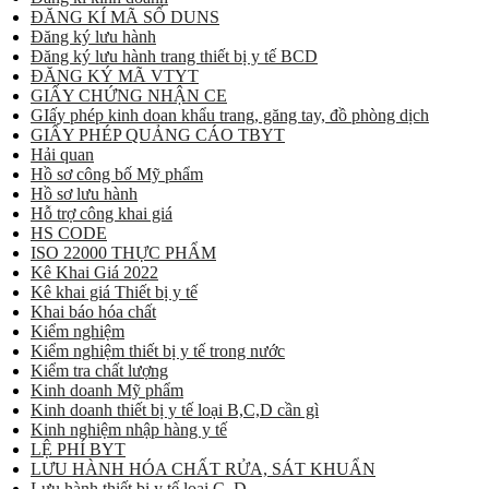
ĐĂNG KÍ MÃ SỐ DUNS
Đăng ký lưu hành
Đăng ký lưu hành trang thiết bị y tế BCD
ĐĂNG KÝ MÃ VTYT
GIẤY CHỨNG NHẬN CE
GIấy phép kinh doan khẩu trang, găng tay, đồ phòng dịch
GIẤY PHÉP QUẢNG CÁO TBYT
Hải quan
Hồ sơ công bố Mỹ phẩm
Hồ sơ lưu hành
Hỗ trợ công khai giá
HS CODE
ISO 22000 THỰC PHẨM
Kê Khai Giá 2022
Kê khai giá Thiết bị y tế
Khai báo hóa chất
Kiểm nghiệm
Kiểm nghiệm thiết bị y tế trong nước
Kiểm tra chất lượng
Kinh doanh Mỹ phẩm
Kinh doanh thiết bị y tế loại B,C,D cần gì
Kinh nghiệm nhập hàng y tế
LỆ PHÍ BYT
LƯU HÀNH HÓA CHẤT RỬA, SÁT KHUẨN
Lưu hành thiết bị y tế loại C, D