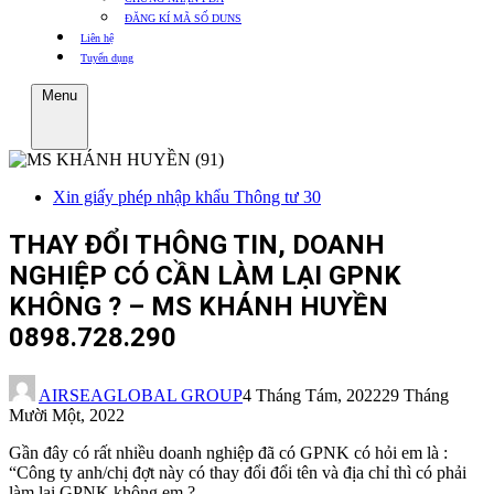
ĐĂNG KÍ MÃ SỐ DUNS
Liên hệ
Tuyển dụng
Menu
Xin giấy phép nhập khẩu Thông tư 30
THAY ĐỔI THÔNG TIN, DOANH
NGHIỆP CÓ CẦN LÀM LẠI GPNK
KHÔNG ? – MS KHÁNH HUYỀN
0898.728.290
AIRSEAGLOBAL GROUP
4 Tháng Tám, 2022
29 Tháng
Mười Một, 2022
Gần đây có rất nhiều doanh nghiệp đã có GPNK có hỏi em là :
“Công ty anh/chị đợt này có thay đổi đổi tên và địa chỉ thì có phải
làm lại GPNK không em ?