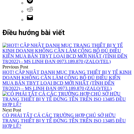
Điều hướng bài viết
Previous Post
HOT! CẬP NHẬT DANH MỤC TRANG THIẾT BỊ Y TẾ KINH
DOANH KHÔNG CẦN LÀM CÔNG BỐ ĐỦ ĐIỀU KIỆN
MUA BÁN TBYT LOẠI BCD MỚI NHẤT (TÍNH ĐẾN
T8/2022) – MS LINH ĐAN 0973.189.870 (ZALO/TEL)
Next Post
CÓ PHẢI TẤT CẢ CÁC TRƯỜNG HỢP CHỦ SỞ HỮU
TRANG THIẾT BỊ Y TẾ ĐỨNG TÊN TRÊN ISO 13485 ĐỀU
HỢP LỆ?