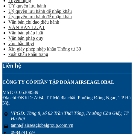
Tuyển dụng
ỦY quyền lưu hành
Uỷ quyền lưu hành để nhập khẩu
Ủy quyền lưu hành để nhập khẩu
Văn bản chỉ đạo điều hành
VĂN BẢN LUẬT
Văn bản pháp luật
Văn bản pháp quy
vào thầu ttbyt
Xin giấy phép nhập khẩu Thông tư 30
xuất khẩu khẩu trang
Liên hệ
CÔNG TY CỔ PHẦN TẬP ĐOÀN AIRSEAGLOBAL
MST: 0105308539
Địa chỉ ĐKKD: A9/4, TT Mỏ địa chất, Phường Đông Ngạc, TP Hà
Nội
VPGD: Tầng 8, số 82 Trần Thái Tông, Phường Cầu Giấy, TP
Hà Nội
tannt@airseaglobalgroup.com.vn
0984291559