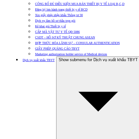
CÔNG BỐ ĐỦ ĐIỀU KIỆN MUA BÁN THIẾT BỊ Y TẾ LOẠI B,C,D
Đăng ký lưu hành trang thiết bị y tế BCD
Xin giấy phép nhập khẩu Thông tư 30
Dịch vụ làm hồ sơ thầu trọn gói
Kê khai giá Thiết bị y tế
CẤP MÃ VẬT TƯ Y TẾ QĐ 5086
CSDT – HỒ SƠ KỸ THUẬT CHUNG ASEAN
HỢP THỨC HÓA LÃNH SỰ – CONSULAR AUTHENTICATION
GIẤY PHÉP QUẢNG CÁO TBYT
Marketing authorization holder service of Medical devices
Show submenu for Dịch vụ xuất khẩu TBYT
Dịch vụ xuất khẩu TBYT