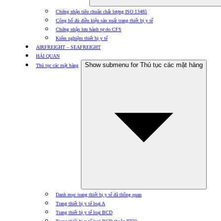
Chứng nhận tiêu chuẩn chất lượng ISO 13485
Công bố đủ điều kiện sản xuất trang thiết bị y tế
Chứng nhận lưu hành tự do CFS
Kiểm nghiệm thiết bị y tế
AIRFREIGHT – SEAFREIGHT
HẢI QUAN
Show submenu for Thủ tục các mặt hàng
Thủ tục các mặt hàng
Danh mục trang thiết bị y tế đã thông quan
Trang thiết bị y tế loại A
Trang thiết bị y tế loại BCD