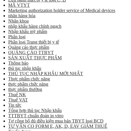
MÃ VTYT
Marketing authorization holder service of Medical devices
nhãn hàng hóa
Nhãn khoa
nhập khẩu hàng chính ngạch
Nhập khẩu mỹ phẩm
Phân loại
Phân loại Trang thiết bị y tế
Quảng cáo thực phẩm
QUẢNG CÁO TTBYT
SẢN XUẤT THỰC PHẨM
Thông báo
thủ tục nhập khẩu
THỦ TỤC NHẬP KHẨU MỚI NHẤT
Thực phẩm chức năng
thực phẩm chức năng
thực phẩm thường
Thuế NK
Thuế VAT
Tin tức
Tổng hợp thủ tục Nhập khẩu
TTTBYT chuẩn đoán in vitro
Tự công bố đủ điều kiện mua bán TBYT loại BCD
TƯ VẤN CO FORM E, AK, D, EAV GIẢM THUẾ