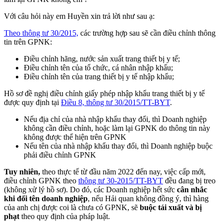
Với câu hỏi này em Huyền xin trả lời như sau ạ:
Theo thông tư 30/2015,
các trường hợp sau sẽ cần điều chỉnh thông
tin trên GPNK:
Điều chỉnh hãng, nước sản xuất trang thiết bị y tế;
Điều chỉnh tên của tổ chức, cá nhân nhập khẩu;
Điều chỉnh tên của trang thiết bị y tế nhập khẩu;
Hồ sơ đề nghị điều chỉnh giấy phép nhập khẩu trang thiết bị y tế
được quy định tại
Điều 8, thông tư 30/2015/TT-BYT
.
Nếu địa chỉ của nhà nhập khẩu thay đổi, thì Doanh nghiệp
không cần điều chỉnh, hoặc làm lại GPNK do thông tin này
không được thể hiện trên GPNK
Nếu tên của nhà nhập khẩu thay đổi, thì Doanh nghiệp buộc
phải điều chỉnh GPNK
Tuy nhiên,
theo thực tế từ đầu năm 2022 đến nay, việc cấp mới,
điều chỉnh GPNK theo
thông tư 30-2015/TT-BYT
đều đang bị treo
(không xử lý hồ sơ). Do đó, các Doanh nghiệp hết sức
cân nhắc
khi đổi tên doanh nghiệp
, nếu Hải quan không đồng ý, thì hàng
của anh chị được coi là chưa có GPNK, sẽ
buộc tái xuất và bị
phạt
theo quy định của pháp luật.