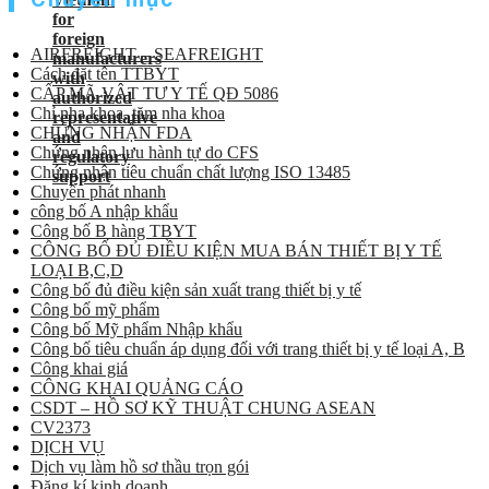
AIRFREIGHT – SEAFREIGHT
Cách đặt tên TTBYT
CẤP MÃ VẬT TƯ Y TẾ QĐ 5086
Chỉ nha khoa, tăm nha khoa
CHỨNG NHẬN FDA
Chứng nhận lưu hành tự do CFS
Chứng nhận tiêu chuẩn chất lượng ISO 13485
Chuyển phát nhanh
công bố A nhập khẩu
Công bố B hàng TBYT
CÔNG BỐ ĐỦ ĐIỀU KIỆN MUA BÁN THIẾT BỊ Y TẾ
LOẠI B,C,D
Công bố đủ điều kiện sản xuất trang thiết bị y tế
Công bố mỹ phẩm
Công bố Mỹ phẩm Nhập khẩu
Công bố tiêu chuẩn áp dụng đối với trang thiết bị y tế loại A, B
Công khai giá
CÔNG KHAI QUẢNG CÁO
CSDT – HỒ SƠ KỸ THUẬT CHUNG ASEAN
CV2373
DỊCH VỤ
Dịch vụ làm hồ sơ thầu trọn gói
Đăng kí kinh doanh