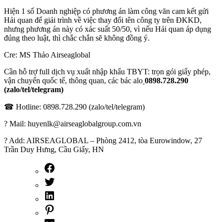
Hiện 1 số Doanh nghiệp có phương án làm công văn cam kết gửi
Hải quan để giải trình về việc thay đổi tên công ty trên ĐKKD,
nhưng phương án này có xác suất 50/50, vì nếu Hải quan áp dụng
đúng theo luật, thì chắc chắn sẽ không đồng ý.
Cre: MS Thảo Airseaglobal
Cần hỗ trợ full dịch vụ xuất nhập khẩu TBYT: trọn gói giấy phép,
vận chuyển quốc tế, thông quan, các bác alo
0898.728.290
(zalo/tel/telegram)
☎ Hotline: 0898.728.290 (zalo/tel/telegram)
? Mail: huyenlk@airseaglobalgroup.com.vn
? Add: AIRSEAGLOBAL – Phòng 2412, tòa Eurowindow, 27
Trần Duy Hưng, Cầu Giấy, HN