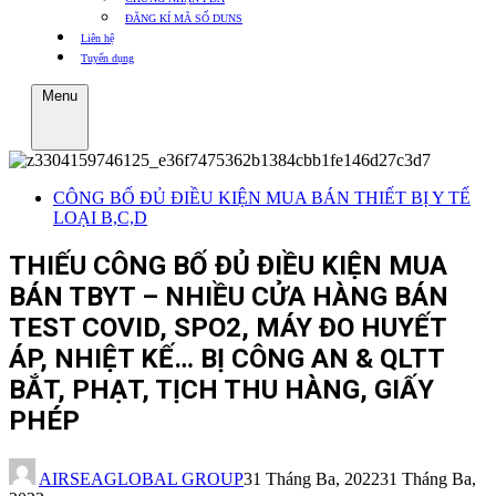
ĐĂNG KÍ MÃ SỐ DUNS
Liên hệ
Tuyển dụng
Menu
CÔNG BỐ ĐỦ ĐIỀU KIỆN MUA BÁN THIẾT BỊ Y TẾ
LOẠI B,C,D
THIẾU CÔNG BỐ ĐỦ ĐIỀU KIỆN MUA
BÁN TBYT – NHIỀU CỬA HÀNG BÁN
TEST COVID, SPO2, MÁY ĐO HUYẾT
ÁP, NHIỆT KẾ… BỊ CÔNG AN & QLTT
BẮT, PHẠT, TỊCH THU HÀNG, GIẤY
PHÉP
AIRSEAGLOBAL GROUP
31 Tháng Ba, 2022
31 Tháng Ba,