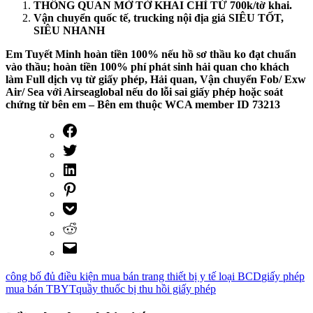
THÔNG QUAN MỞ TỜ KHAI CHỈ TỪ 700k/tờ khai.
Vận chuyển quốc tế, trucking nội địa giá SIÊU TỐT,
SIÊU NHANH
Em Tuyết Minh hoàn tiền 100% nếu hồ sơ thầu ko đạt chuẩn
vào thầu; hoàn tiền 100% phí phát sinh hải quan cho khách
làm Full dịch vụ từ giấy phép, Hải quan, Vận chuyển Fob/ Exw
Air/ Sea với Airseaglobal nếu do lỗi sai giấy phép hoặc soát
chứng từ bên em – Bên em thuộc WCA member ID 73213
công bố đủ điều kiện mua bán trang thiết bị y tế loại BCD
giấy phép
mua bán TBYT
quầy thuốc bị thu hồi giấy phép