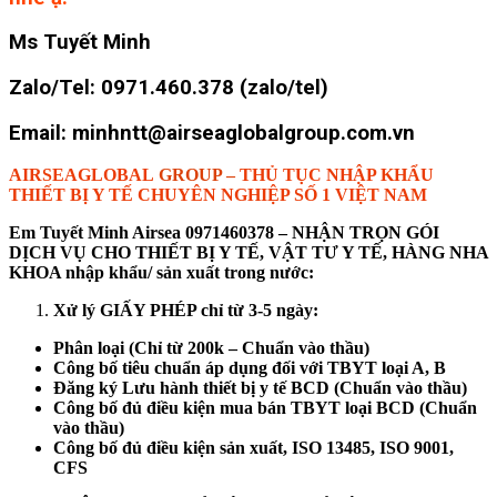
Ms Tuyết Minh
Zalo/Tel: 0971.460.378 (zalo/tel)
Email: minhntt@airseaglobalgroup.com.vn
AIRSEAGLOBAL
GROUP –
THỦ TỤC NHẬP KHẨU
THIẾT BỊ Y TẾ CHUYÊN NGHIỆP SỐ 1 VIỆT NAM
Em Tuyết Minh Airsea 0971460378 – NHẬN TRỌN GÓI
DỊCH VỤ CHO THIẾT BỊ Y TẾ, VẬT TƯ Y TẾ, HÀNG NHA
KHOA nhập khẩu/ sản xuất trong nước:
Xử lý GIẤY PHÉP chỉ từ 3-5 ngày:
Phân loại (Chỉ từ 200k – Chuẩn vào thầu)
Công bố tiêu chuẩn áp dụng đối với TBYT loại A, B
Đăng ký Lưu hành thiết bị y tế BCD (Chuẩn vào thầu)
Công bố đủ điều kiện mua bán TBYT loại BCD (Chuẩn
vào thầu)
Công bố đủ điều kiện sản xuất, ISO 13485, ISO 9001,
CFS