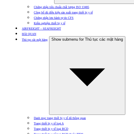
Chứng nhận tiêu chuẩn chất lượng ISO 13485
Công bố đủ điều kiện sản xuất trang thiết bị y tế
Chứng nhận lưu hành tự do CFS
Kiểm nghiệm thiết bị y tế
AIRFREIGHT – SEAFREIGHT
HẢI QUAN
Show submenu for Thủ tục các mặt hàng
Thủ tục các mặt hàng
Danh mục trang thiết bị y tế đã thông quan
Trang thiết bị y tế loại A
Trang thiết bị y tế loại BCD