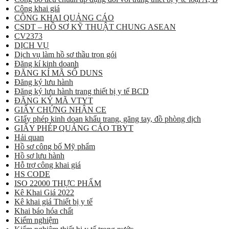
Công khai giá
CÔNG KHAI QUẢNG CÁO
CSDT – HỒ SƠ KỸ THUẬT CHUNG ASEAN
CV2373
DỊCH VỤ
Dịch vụ làm hồ sơ thầu trọn gói
Đăng kí kinh doanh
ĐĂNG KÍ MÃ SỐ DUNS
Đăng ký lưu hành
Đăng ký lưu hành trang thiết bị y tế BCD
ĐĂNG KÝ MÃ VTYT
GIẤY CHỨNG NHẬN CE
GIấy phép kinh doan khẩu trang, găng tay, đồ phòng dịch
GIẤY PHÉP QUẢNG CÁO TBYT
Hải quan
Hồ sơ công bố Mỹ phẩm
Hồ sơ lưu hành
Hỗ trợ công khai giá
HS CODE
ISO 22000 THỰC PHẨM
Kê Khai Giá 2022
Kê khai giá Thiết bị y tế
Khai báo hóa chất
Kiểm nghiệm