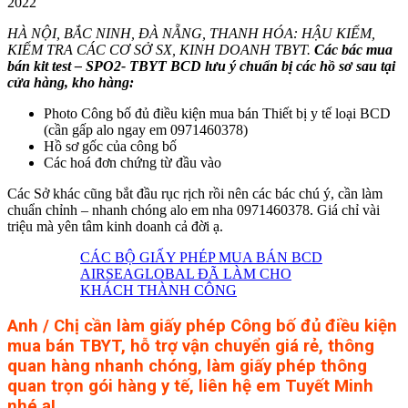
2022
HÀ NỘI, BẮC NINH, ĐÀ NẴNG, THANH HÓA: HẬU KIỂM,
KIỂM TRA CÁC CƠ SỞ SX, KINH DOANH TBYT
.
Các bác mua
bán kit test – SPO2- TBYT BCD lưu ý chuẩn bị các hồ sơ sau tại
cửa hàng, kho hàng:
Photo Công bố đủ điều kiện mua bán Thiết bị y tế loại BCD
(cần gấp alo ngay em 0971460378)
Hồ sơ gốc của công bố
Các hoá đơn chứng từ đầu vào
Các Sở khác cũng bắt đầu rục rịch rồi nên các bác chú ý, cần làm
chuẩn chỉnh – nhanh chóng alo em nha 0971460378. Giá chỉ vài
triệu mà yên tâm kinh doanh cả đời ạ.
CÁC BỘ GIẤY PHÉP MUA BÁN BCD
AIRSEAGLOBAL ĐÃ LÀM CHO
KHÁCH THÀNH CÔNG
Anh / Chị cần làm giấy phép
Công bố đủ điều kiện
mua bán TBYT
, hỗ trợ vận chuyển giá rẻ, thông
quan hàng nhanh chóng, làm giấy phép thông
quan trọn gói hàng y tế, liên hệ em Tuyết Minh
nhé ạ!