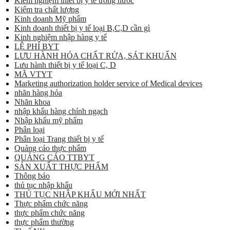
Kiểm nghiệm thiết bị y tế trong nước
Kiểm tra chất lượng
Kinh doanh Mỹ phẩm
Kinh doanh thiết bị y tế loại B,C,D cần gì
Kinh nghiệm nhập hàng y tế
LỆ PHÍ BYT
LƯU HÀNH HÓA CHẤT RỬA, SÁT KHUẨN
Lưu hành thiết bị y tế loại C, D
MÃ VTYT
Marketing authorization holder service of Medical devices
nhãn hàng hóa
Nhãn khoa
nhập khẩu hàng chính ngạch
Nhập khẩu mỹ phẩm
Phân loại
Phân loại Trang thiết bị y tế
Quảng cáo thực phẩm
QUẢNG CÁO TTBYT
SẢN XUẤT THỰC PHẨM
Thông báo
thủ tục nhập khẩu
THỦ TỤC NHẬP KHẨU MỚI NHẤT
Thực phẩm chức năng
thực phẩm chức năng
thực phẩm thường