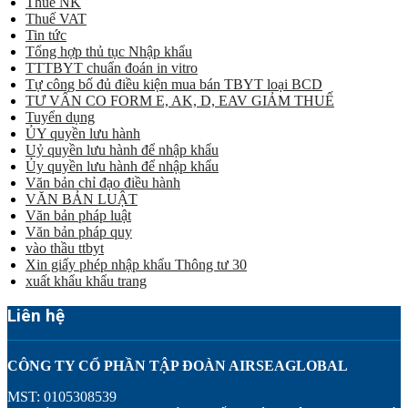
Thuế NK
Thuế VAT
Tin tức
Tổng hợp thủ tục Nhập khẩu
TTTBYT chuẩn đoán in vitro
Tự công bố đủ điều kiện mua bán TBYT loại BCD
TƯ VẤN CO FORM E, AK, D, EAV GIẢM THUẾ
Tuyển dụng
ỦY quyền lưu hành
Uỷ quyền lưu hành để nhập khẩu
Ủy quyền lưu hành để nhập khẩu
Văn bản chỉ đạo điều hành
VĂN BẢN LUẬT
Văn bản pháp luật
Văn bản pháp quy
vào thầu ttbyt
Xin giấy phép nhập khẩu Thông tư 30
xuất khẩu khẩu trang
Liên hệ
CÔNG TY CỔ PHẦN TẬP ĐOÀN AIRSEAGLOBAL
MST: 0105308539