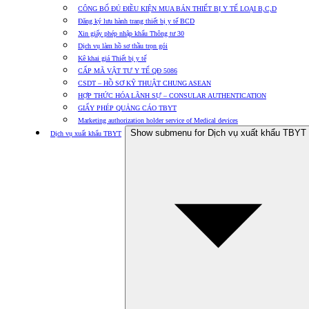
CÔNG BỐ ĐỦ ĐIỀU KIỆN MUA BÁN THIẾT BỊ Y TẾ LOẠI B,C,D
Đăng ký lưu hành trang thiết bị y tế BCD
Xin giấy phép nhập khẩu Thông tư 30
Dịch vụ làm hồ sơ thầu trọn gói
Kê khai giá Thiết bị y tế
CẤP MÃ VẬT TƯ Y TẾ QĐ 5086
CSDT – HỒ SƠ KỸ THUẬT CHUNG ASEAN
HỢP THỨC HÓA LÃNH SỰ – CONSULAR AUTHENTICATION
GIẤY PHÉP QUẢNG CÁO TBYT
Marketing authorization holder service of Medical devices
Show submenu for Dịch vụ xuất khẩu TBYT
Dịch vụ xuất khẩu TBYT