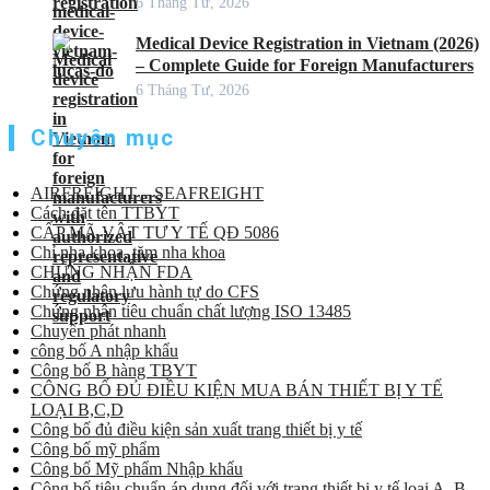
6 Tháng Tư, 2026
Medical Device Registration in Vietnam (2026)
– Complete Guide for Foreign Manufacturers
6 Tháng Tư, 2026
Chuyên mục
AIRFREIGHT – SEAFREIGHT
Cách đặt tên TTBYT
CẤP MÃ VẬT TƯ Y TẾ QĐ 5086
Chỉ nha khoa, tăm nha khoa
CHỨNG NHẬN FDA
Chứng nhận lưu hành tự do CFS
Chứng nhận tiêu chuẩn chất lượng ISO 13485
Chuyển phát nhanh
công bố A nhập khẩu
Công bố B hàng TBYT
CÔNG BỐ ĐỦ ĐIỀU KIỆN MUA BÁN THIẾT BỊ Y TẾ
LOẠI B,C,D
Công bố đủ điều kiện sản xuất trang thiết bị y tế
Công bố mỹ phẩm
Công bố Mỹ phẩm Nhập khẩu
Công bố tiêu chuẩn áp dụng đối với trang thiết bị y tế loại A, B