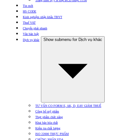
Trang thiết bị y tế loại BCD thuộc TT30
Tin mới
HS CODE
Kinh nghiệm nhập khẩu TBYT
Thuế VAT
Chuyển phát nhanh
Văn bản luật
Show submenu for Dịch vụ khác
Dịch vụ khác
TƯ VẤN CO FORM E, AK, D, EAV GIẢM THUẾ
Công bố mỹ phẩm
Thực phẩm chức năng
Khai báo hóa chất
Kiểm tra chất lượng
ISO 22000 THỰC PHẨM
CHỨNG NHẬN FDA