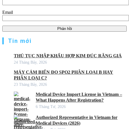
Email
Tin mới
THỦ TỤC NHẬP KHẨU HỢP KIM ĐÚC RĂNG GIẢ
24 Tháng Bảy, 2026
MÁY CẢM BIẾN ĐO SPO2 PHÂN LOẠI B HAY
PHÂN LOẠI C?
23 Tháng Bảy, 2026
Medical Device Import License in Vietnam –
What Happens After Registration?
6 Tháng Tư, 2026
Authorized Representative in Vietnam for
Medical Devices (2026)