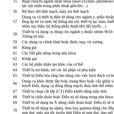
55
thuật chuyên ngành nhãn khoa (laser excimer, phemtoseco
lực nội nhãn trong phẫu thuật glôcôm…)
56
Bộ theo dõi tĩnh mạch, máy soi tĩnh mạch
Dụng cụ và thiết bị điện tử dùng cho ngành y, phẫu thuậ
57
lồng ấp trẻ sơ sinh; hệ thống tán sỏi; thiết bị lọc máu; 
nhân suy thận; hệ thống phẫu thuật tiền liệt tuyến…)
Thiết bị và dụng cụ dùng cho ngành y thuộc nhóm 901
58
Thông tư này.
59
Các dụng cụ chỉnh hình hoặc đinh, nẹp, vít xương
60
Răng giả
61
Chi Tiết gắn dùng trong nha khoa
62
Khớp giả
63
Các bộ phận nhân tạo khác của cơ thể
64
Thiết bị trợ thính, trừ các bộ phận và phụ kiện
65
Thiết bị Điều hòa nhịp tim dùng cho việc kích thích cơ t
Dụng cụ khác được lắp hoặc mang theo hoặc cấy ghép vào 
66
huyết khối, dụng cụ đóng động mạch; thủy tinh thể nhân
67
Thiết bị chụp cắt lớp (CT) Điều khiển bằng máy tính
68
Thiết bị chẩn đoán hoặc Điều trị sử dụng trong nha khoa
69
Thiết bị sử dụng tia X dùng chẩn đoán hoặc Điều trị sử 
Thiết bị sử dụng tia alpha, beta hay gamma dùng cho Mục đ
70
ung thư, máy gia tốc tuyến tính Điều trị ung thư, dao mổ g