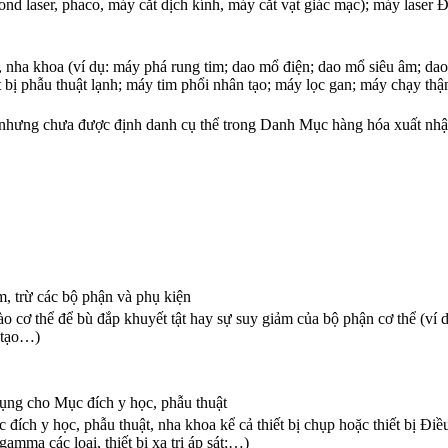
nd laser, phaco, máy cắt dịch kính, máy cắt vạt giác mạc); máy laser Đ
t, nha khoa (ví dụ: máy phá rung tim; dao mổ điện; dao mổ siêu âm; da
thiết bị phẫu thuật lạnh; máy tim phổi nhân tạo; máy lọc gan; máy chạy
8 nhưng chưa được định danh cụ thể trong Danh Mục hàng hóa xuất n
im, trừ các bộ phận và phụ kiện
cơ thể để bù đắp khuyết tật hay sự suy giảm của bộ phận cơ thể (ví d
 tạo…)
dụng cho Mục đích y học, phẫu thuật
ích y học, phẫu thuật, nha khoa kể cả thiết bị chụp hoặc thiết bị Điều 
amma các loại, thiết bị xạ trị áp sát;…)