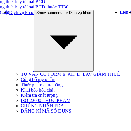
ng thiết bị y tế loại BCD
ng thiết bị y tế loại BCD thuộc TT30
 luật
Liên 
Dịch vụ khác
Show submenu for Dịch vụ khác
TƯ VẤN CO FORM E, AK, D, EAV GIẢM THUẾ
Công bố mỹ phẩm
Thực phẩm chức năng
Khai báo hóa chất
Kiểm tra chất lượng
ISO 22000 THỰC PHẨM
CHỨNG NHẬN FDA
ĐĂNG KÍ MÃ SỐ DUNS