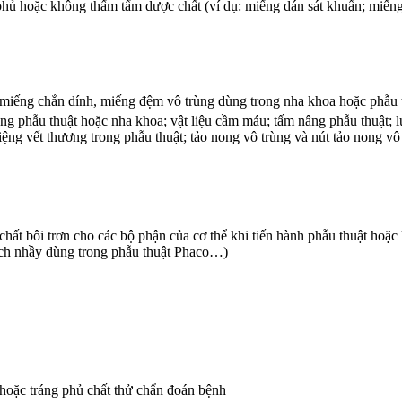
hủ hoặc không thấm tẩm dược chất (ví dụ: miếng dán sát khuẩn; miếng
 miếng chắn dính, miếng đệm vô trùng dùng trong nha khoa hoặc phẫu t
ng phẫu thuật hoặc nha khoa; vật liệu cầm máu; tấm nâng phẫu thuật; lư
ệng vết thương trong phẫu thuật; tảo nong vô trùng và nút tảo nong vô
ất bôi trơn cho các bộ phận của cơ thể khi tiến hành phẫu thuật hoặc
; dịch nhầy dùng trong phẫu thuật Phaco…)
 hoặc tráng phủ chất thử chẩn đoán bệnh