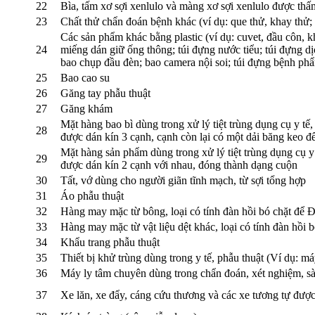
22
Bìa, tấm xơ sợi xenlulo và màng xơ sợi xenlulo được thấ
23
Chất thử chẩn đoán bệnh khác (ví dụ: que thử, khay thử; c
Các sản phẩm khác bằng plastic (ví dụ: cuvet, đầu côn, k
24
miếng dán giữ ống thông; túi đựng nước tiểu; túi đựng d
bao chụp đầu đèn; bao camera nội soi; túi đựng bệnh ph
25
Bao cao su
26
Găng tay phẫu thuật
27
Găng khám
Mặt hàng bao bì dùng trong xử lý tiệt trùng dụng cụ y tế
28
được dán kín 3 cạnh, cạnh còn lại có một dải băng keo để
Mặt hàng sản phẩm dùng trong xử lý tiệt trùng dụng cụ y
29
được dán kín 2 cạnh với nhau, đóng thành dạng cuộn
30
Tất, vớ dùng cho người giãn tĩnh mạch, từ sợi tổng hợp
31
Áo phẫu thuật
32
Hàng may mặc từ bông, loại có tính đàn hồi bó chặt để Đ
33
Hàng may mặc từ vật liệu dệt khác, loại có tính đàn hồi b
34
Khẩu trang phẫu thuật
35
Thiết bị khử trùng dùng trong y tế, phẫu thuật (Ví dụ: má
36
Máy ly tâm chuyên dùng trong chẩn đoán, xét nghiệm, sà
37
Xe lăn, xe đẩy, cáng cứu thương và các xe tương tự được 