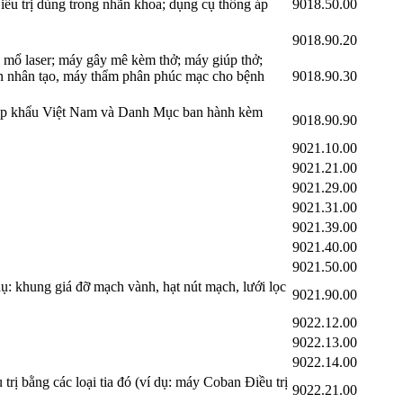
iều trị dùng trong nhãn khoa; dụng cụ thông áp
9018.50.00
9018.90.20
o mổ laser; máy gây mê kèm thở; máy giúp thở;
 thận nhân tạo, máy thẩm phân phúc mạc cho bệnh
9018.90.30
hập khẩu Việt Nam và Danh Mục ban hành kèm
9018.90.90
9021.10.00
9021.21.00
9021.29.00
9021.31.00
9021.39.00
9021.40.00
9021.50.00
ụ: khung giá đỡ mạch vành, hạt nút mạch, lưới lọc
9021.90.00
9022.12.00
9022.13.00
9022.14.00
trị bằng các loại tia đó (ví dụ: máy Coban Điều trị
9022.21.00