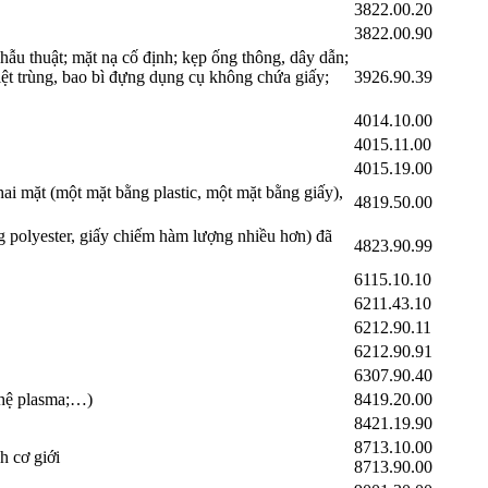
3822.00.20
3822.00.90
hẫu thuật; mặt nạ cố định; kẹp ống thông, dây dẫn;
iệt trùng, bao bì đựng dụng cụ không chứa giấy;
3926.90.39
4014.10.00
4015.11.00
4015.19.00
ai mặt (một mặt bằng plastic, một mặt bằng giấy),
4819.50.00
g polyester, giấy chiếm hàm lượng nhiều hơn) đã
4823.90.99
6115.10.10
6211.43.10
6212.90.11
6212.90.91
6307.90.40
nghệ plasma;…)
8419.20.00
8421.19.90
8713.10.00
h cơ giới
8713.90.00