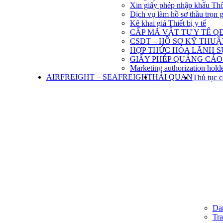
Xin giấy phép nhập khẩu Th
Dịch vụ làm hồ sơ thầu trọn 
Kê khai giá Thiết bị y tế
CẤP MÃ VẬT TƯ Y TẾ QĐ
CSDT – HỒ SƠ KỸ THU
HỢP THỨC HÓA LÃNH S
GIẤY PHÉP QUẢNG CÁO
Marketing authorization holde
AIRFREIGHT – SEAFREIGHT
HẢI QUAN
Thủ tục c
Dan
Tra