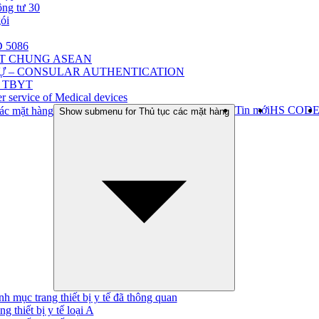
ông tư 30
gói
 5086
ẬT CHUNG ASEAN
Ự – CONSULAR AUTHENTICATION
 TBYT
r service of Medical devices
Tin mới
HS COD
ác mặt hàng
Show submenu for Thủ tục các mặt hàng
h mục trang thiết bị y tế đã thông quan
ng thiết bị y tế loại A