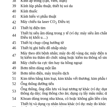
38
Kính áp tròng (cận, viễn, loạn)
39
Kính lúp phẫu thuật, thiết bị soi da
40
Kính thuốc
41
Kính hiển vi phẫu thuật
Máy chiếu tia laser CO
Điều trị
42
2
43
Thiết bị điện tim
Thiết bị siêu âm dùng trong y tế (ví dụ: máy siêu âm ch
44
Điều trị khối u…)
45
Thiết bị chụp cộng hưởng từ
46
Thiết bị ghi biểu đồ nhấp nháy
Máy theo dõi bệnh nhân; máy đo độ vàng da; máy điện não;
47
bị kiểm tra thăm dò chức năng hoặc kiểm tra thông số sin
48
Máy chiếu tia cực tím hay tia hồng ngoại
49
Bơm tiêm dùng một lần
50
Bơm tiêm điện, máy truyền dịch
51
Kim tiêm bằng kim loại, kim khâu vết thương; kim phẫu t
52
Ống thông đường tiểu
Ống thông, ống dẫn lưu và loại tương tự khác (ví dụ: dụ
53
thông dạ dày; ống thông cho ăn; dụng cụ lấy máu mẫu; d
54
Khoan dùng trong nha khoa, có hoặc không gắn liền cùng
Thiết bị và dụng cụ nhãn khoa khác (ví dụ: máy đo khúc