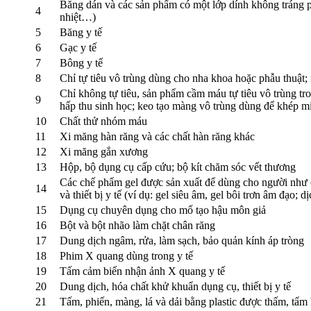
Băng dán và các sản phẩm có một lớp dính không tráng p
4
nhiệt…)
5
Băng y tế
6
Gạc y tế
7
Bông y tế
8
Chỉ tự tiêu vô trùng dùng cho nha khoa hoặc phẫu thuật;
Chỉ không tự tiêu, sản phẩm cầm máu tự tiêu vô trùng tro
9
hấp thu sinh học; keo tạo màng vô trùng dùng để khép mi
10
Chất thử nhóm máu
11
Xi măng hàn răng và các chất hàn răng khác
12
Xi măng gắn xương
13
Hộp, bộ dụng cụ cấp cứu; bộ kít chăm sóc vết thương
Các chế phẩm gel được sản xuất để dùng cho người như ch
14
và thiết bị y tế (ví dụ: gel siêu âm, gel bôi trơn âm đạo
15
Dụng cụ chuyên dụng cho mổ tạo hậu môn giả
16
Bột và bột nhão làm chặt chân răng
17
Dung dịch ngâm, rửa, làm sạch, bảo quản kính áp tròng
18
Phim X quang dùng trong y tế
19
Tấm cảm biến nhận ảnh X quang y tế
20
Dung dịch, hóa chất khử khuẩn dụng cụ, thiết bị y tế
21
Tấm, phiến, màng, lá và dải bằng plastic được thấm, tẩm