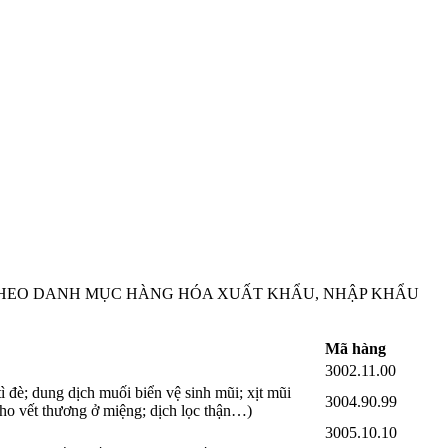
 THEO DANH MỤC HÀNG HÓA XUẤT KHẨU, NHẬP KHẨU
Mã hàng
3002.11.00
 đè; dung dịch muối biển vệ sinh mũi; xịt mũi
3004.90.99
cho vết thương ở miệng; dịch lọc thận…)
3005.10.10