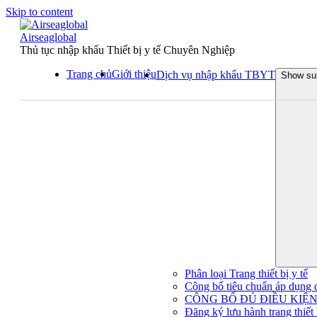
Skip to content
Airseaglobal
Thủ tục nhập khẩu Thiết bị y tế Chuyên Nghiệp
Trang chủ
Giới thiệu
Dịch vụ nhập khẩu TBYT
Show su
Phân loại Trang thiết bị y tế
Công bố tiêu chuẩn áp dụng đối
CÔNG BỐ ĐỦ ĐIỀU KIỆN 
Đăng ký lưu hành trang thiết