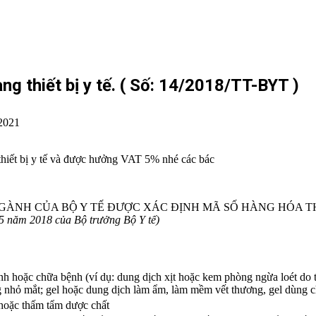
g thiết bị y tế. ( Số: 14/2018/TT-BYT )
2021
hiết bị y tế và được hưởng VAT 5% nhé các bác
 NGÀNH CỦA BỘ Y TẾ ĐƯỢC XÁC ĐỊNH MÃ SỐ HÀNG HÓA
5 năm 2018 của Bộ trưởng Bộ Y tế)
 hoặc chữa bệnh (ví dụ: dung dịch xịt hoặc kem phòng ngừa loét do tì
ơng nhỏ mắt; gel hoặc dung dịch làm ẩm, làm mềm vết thương, gel dùng 
 hoặc thấm tẩm dược chất