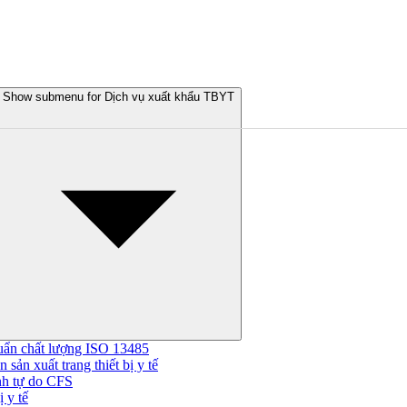
Show submenu for Dịch vụ xuất khẩu TBYT
uẩn chất lượng ISO 13485
 sản xuất trang thiết bị y tế
nh tự do CFS
 y tế