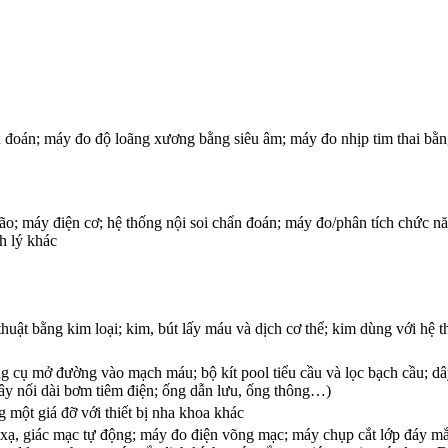
ẩn đoán; máy đo độ loãng xương bằng siêu âm; máy đo nhịp tim thai bằng
 máy điện cơ; hệ thống nội soi chẩn đoán; máy đo/phân tích chức năng 
h lý khác
huật bằng kim loại; kim, bút lấy máu và dịch cơ thể; kim dùng với hệ
ng cụ mở đường vào mạch máu; bộ kít pool tiểu cầu và lọc bạch cầu; d
ây nối dài bơm tiêm điện; ống dẫn lưu, ống thông…)
 một giá đỡ với thiết bị nha khoa khác
 xạ, giác mạc tự động; máy đo điện võng mạc; máy chụp cắt lớp đáy 