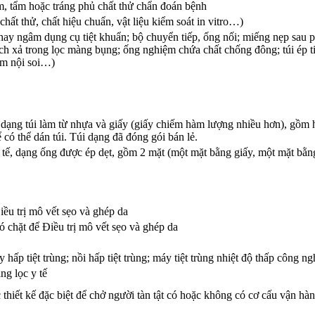
m, tẩm hoặc tráng phủ chất thử chẩn đoán bệnh
hất thử, chất hiệu chuẩn, vật liệu kiểm soát in vitro…)
hay ngâm dụng cụ tiệt khuẩn; bộ chuyển tiếp, ống nối; miếng nẹp sau p
ịch xả trong lọc màng bụng; ống nghiệm chứa chất chống đông; túi ép t
ẩm nội soi…)
, dạng túi làm từ nhựa và giấy (giấy chiếm hàm lượng nhiều hơn), gồm h
 có thể dán túi. Túi dạng đã đóng gói bán lẻ.
 tế, dạng ống được ép dẹt, gồm 2 mặt (một mặt bằng giấy, một mặt bằn
iều trị mô vết sẹo và ghép da
ó chặt để Điều trị mô vết sẹo và ghép da
y hấp tiệt trùng; nồi hấp tiệt trùng; máy tiệt trùng nhiệt độ thấp công 
ng lọc y tế
thiết kế đặc biệt để chở người tàn tật có hoặc không có cơ cấu vận hàn