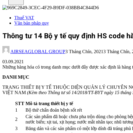
Thuế VAT
Văn bản pháp quy
Thông tư 14 Bộ y tế quy định HS code hàn
AIRSEAGLOBAL GROUP
3 Tháng Chín, 2021
3 Tháng Chín, 
03.09.2021
Những hàng hóa có trong danh mục dưới đây được xác định là hàng t
DANH MỤC
TRANG THIẾT BỊ Y TẾ THUỘC DIỆN QUẢN LÝ CHUYÊN
VIỆT NAM
(Kèm theo Thông tư số 14/2018/TT-BYT ngày 15 tháng 
STT
Mô tả trang thiết bị y tế
1
Bộ thử chẩn đoán bệnh sốt rét
Các sản phẩm đã hoặc chưa pha trộn dùng cho phòng bệnh
2
nước biển; xịt tai, xịt họng; nước mắt nhân tạo; nhũ tư
3
Băng dán và các sản phẩm có một lớp dính đã tráng phủ