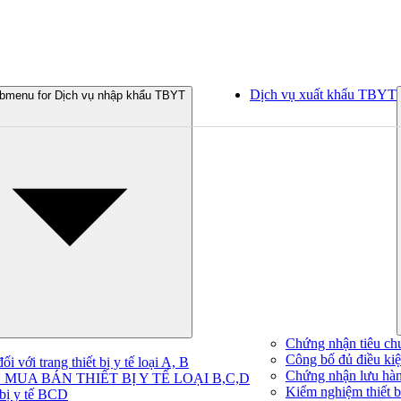
Dịch vụ xuất khẩu TBYT
bmenu for Dịch vụ nhập khẩu TBYT
Chứng nhận tiêu ch
Công bố đủ điều kiện
 với trang thiết bị y tế loại A, B
Chứng nhận lưu hà
MUA BÁN THIẾT BỊ Y TẾ LOẠI B,C,D
Kiểm nghiệm thiết bị
 bị y tế BCD