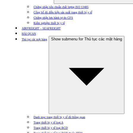
Chứng nhận tiêu chuẩn chất lượng ISO 13485
Công bố đủ điều kiện sản xuất trang thiết bị y tế
Chứng nhận lưu hành tự do CFS
Kiểm nghiệm thiết bị y tế
AIRFREIGHT – SEAFREIGHT
HẢI QUAN
Show submenu for Thủ tục các mặt hàng
Thủ tục các mặt hàng
Danh mục trang thiết bị y tế đã thông quan
Trang thiết bị y tế loại A
Trang thiết bị y tế loại BCD