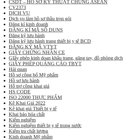
CSDT – HỒ SƠ KỸ THUẬT CHUNG ASEAN
CV2373
DỊCH VỤ
Dịch vụ làm hồ sơ thầu trọn gói
Đăng kí kinh doanh
ĐĂNG KÍ MÃ SỐ DUNS
Đăng ký lưu hành
Đăng ký lưu hành trang thiết bị y tế BCD
ĐĂNG KÝ MÃ VTYT
GIẤY CHỨNG NHẬN CE
GIấy phép kinh doan khẩu trang, găng tay, đồ phòng dịch
GIẤY PHÉP QUẢNG CÁO TBYT
Hải quan
Hồ sơ công bố Mỹ phẩm
Hồ sơ lưu hành
Hỗ trợ công khai giá
HS CODE
ISO 22000 THỰC PHẨM
Kê Khai Giá 2022
Kê khai giá Thiết bị y tế
Khai báo hóa chất
Kiểm nghiệm
Kiểm nghiệm thiết bị y tế trong nước
Kiểm tra chất lượng
Kinh doanh Mỹ phẩm