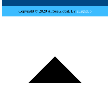
Copyright © 2020 AirSeaGlobal. By
eLightUp