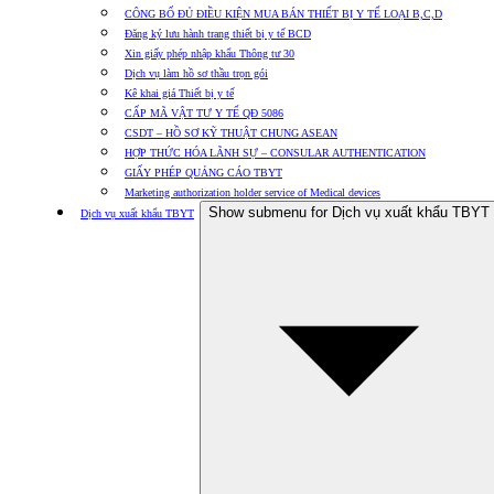
CÔNG BỐ ĐỦ ĐIỀU KIỆN MUA BÁN THIẾT BỊ Y TẾ LOẠI B,C,D
Đăng ký lưu hành trang thiết bị y tế BCD
Xin giấy phép nhập khẩu Thông tư 30
Dịch vụ làm hồ sơ thầu trọn gói
Kê khai giá Thiết bị y tế
CẤP MÃ VẬT TƯ Y TẾ QĐ 5086
CSDT – HỒ SƠ KỸ THUẬT CHUNG ASEAN
HỢP THỨC HÓA LÃNH SỰ – CONSULAR AUTHENTICATION
GIẤY PHÉP QUẢNG CÁO TBYT
Marketing authorization holder service of Medical devices
Show submenu for Dịch vụ xuất khẩu TBYT
Dịch vụ xuất khẩu TBYT