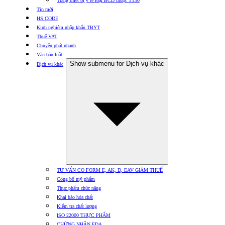
Trang thiết bị y tế loại BCD thuộc TT30
Tin mới
HS CODE
Kinh nghiệm nhập khẩu TBYT
Thuế VAT
Chuyển phát nhanh
Văn bản luật
Show submenu for Dịch vụ khác
Dịch vụ khác
TƯ VẤN CO FORM E, AK, D, EAV GIẢM THUẾ
Công bố mỹ phẩm
Thực phẩm chức năng
Khai báo hóa chất
Kiểm tra chất lượng
ISO 22000 THỰC PHẨM
CHỨNG NHẬN FDA