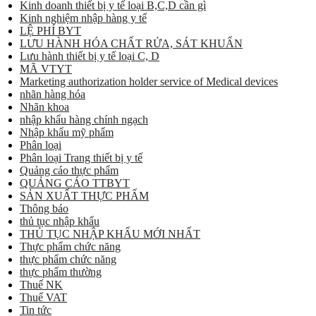
Kinh doanh thiết bị y tế loại B,C,D cần gì
Kinh nghiệm nhập hàng y tế
LỆ PHÍ BYT
LƯU HÀNH HÓA CHẤT RỬA, SÁT KHUẨN
Lưu hành thiết bị y tế loại C, D
MÃ VTYT
Marketing authorization holder service of Medical devices
nhãn hàng hóa
Nhãn khoa
nhập khẩu hàng chính ngạch
Nhập khẩu mỹ phẩm
Phân loại
Phân loại Trang thiết bị y tế
Quảng cáo thực phẩm
QUẢNG CÁO TTBYT
SẢN XUẤT THỰC PHẨM
Thông báo
thủ tục nhập khẩu
THỦ TỤC NHẬP KHẨU MỚI NHẤT
Thực phẩm chức năng
thực phẩm chức năng
thực phẩm thường
Thuế NK
Thuế VAT
Tin tức