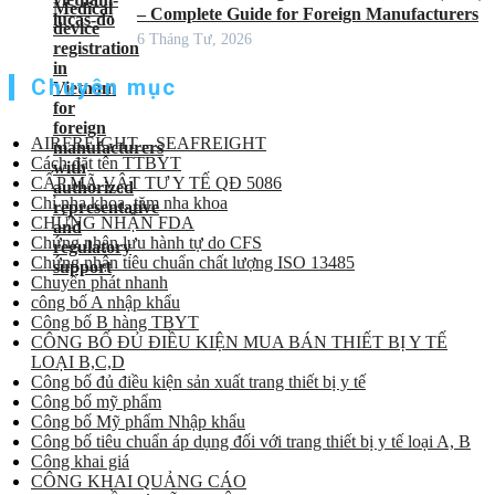
– Complete Guide for Foreign Manufacturers
6 Tháng Tư, 2026
Chuyên mục
AIRFREIGHT – SEAFREIGHT
Cách đặt tên TTBYT
CẤP MÃ VẬT TƯ Y TẾ QĐ 5086
Chỉ nha khoa, tăm nha khoa
CHỨNG NHẬN FDA
Chứng nhận lưu hành tự do CFS
Chứng nhận tiêu chuẩn chất lượng ISO 13485
Chuyển phát nhanh
công bố A nhập khẩu
Công bố B hàng TBYT
CÔNG BỐ ĐỦ ĐIỀU KIỆN MUA BÁN THIẾT BỊ Y TẾ
LOẠI B,C,D
Công bố đủ điều kiện sản xuất trang thiết bị y tế
Công bố mỹ phẩm
Công bố Mỹ phẩm Nhập khẩu
Công bố tiêu chuẩn áp dụng đối với trang thiết bị y tế loại A, B
Công khai giá
CÔNG KHAI QUẢNG CÁO