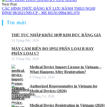
Next Post
CÁC HÌNH THỨC ĐĂNG KÝ LƯU HÀNH THEO NGHỊ
ĐỊNH 98/2021/NĐ-CP – MS HOÀI 0904.901.070
Tin mới
THỦ TỤC NHẬP KHẨU HỢP KIM ĐÚC RĂNG GIẢ
24 Tháng Bảy, 2026
MÁY CẢM BIẾN ĐO SPO2 PHÂN LOẠI B HAY
PHÂN LOẠI C?
23 Tháng Bảy, 2026
Medical Device Import License in Vietnam –
What Happens After Registration?
6 Tháng Tư, 2026
Authorized Representative in Vietnam for
Medical Devices (2026)
6 Tháng Tư, 2026
Medical Device Registration in Vietnam (2026)