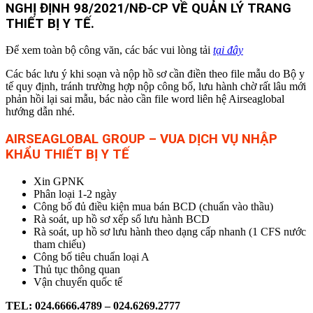
NGHỊ ĐỊNH 98/2021/NĐ-CP VỀ QUẢN LÝ TRANG
THIẾT BỊ Y TẾ.
Để xem toàn bộ công văn, các bác vui lòng tải
tại đây
Các bác lưu ý khi soạn và nộp hồ sơ cần điền theo file mẫu do Bộ y
tế quy định, tránh trường hợp nộp công bố, lưu hành chờ rất lâu mới
phản hồi lại sai mẫu, bác nào cần file word liên hệ Airseaglobal
hướng dẫn nhé.
AIRSEAGLOBAL GROUP – VUA DỊCH VỤ NHẬP
KHẨU THIẾT BỊ Y TẾ
Xin GPNK
Phân loại 1-2 ngày
Công bố đủ điều kiện mua bán BCD (chuẩn vào thầu)
Rà soát, up hồ sơ xếp số lưu hành BCD
Rà soát, up hồ sơ lưu hành theo dạng cấp nhanh (1 CFS nước
tham chiếu)
Công bố tiêu chuẩn loại A
Thủ tục thông quan
Vận chuyển quốc tế
TEL: 024.6666.4789 – 024.6269.2777