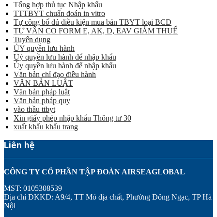
Tổng hợp thủ tục Nhập khẩu
TTTBYT chuẩn đoán in vitro
Tự công bố đủ điều kiện mua bán TBYT loại BCD
TƯ VẤN CO FORM E, AK, D, EAV GIẢM THUẾ
Tuyển dụng
ỦY quyền lưu hành
Uỷ quyền lưu hành để nhập khẩu
Ủy quyền lưu hành để nhập khẩu
Văn bản chỉ đạo điều hành
VĂN BẢN LUẬT
Văn bản pháp luật
Văn bản pháp quy
vào thầu ttbyt
Xin giấy phép nhập khẩu Thông tư 30
xuất khẩu khẩu trang
Liên hệ
CÔNG TY CỔ PHẦN TẬP ĐOÀN AIRSEAGLOBAL
MST: 0105308539
Địa chỉ ĐKKD: A9/4, TT Mỏ địa chất, Phường Đông Ngạc, TP Hà
Nội