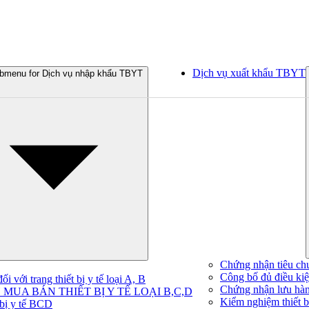
Dịch vụ xuất khẩu TBYT
bmenu for Dịch vụ nhập khẩu TBYT
Chứng nhận tiêu ch
Công bố đủ điều kiện
 với trang thiết bị y tế loại A, B
Chứng nhận lưu hà
MUA BÁN THIẾT BỊ Y TẾ LOẠI B,C,D
Kiểm nghiệm thiết bị
 bị y tế BCD