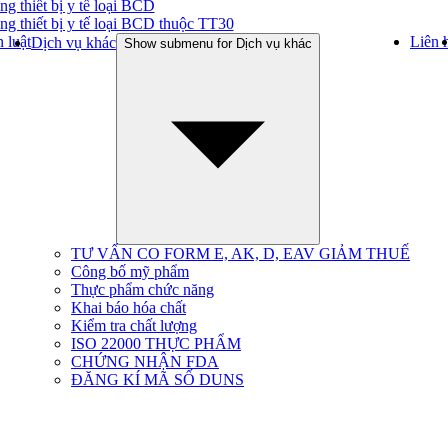
ng thiết bị y tế loại BCD
ng thiết bị y tế loại BCD thuộc TT30
 luật
Liên 
Dịch vụ khác
Show submenu for Dịch vụ khác
TƯ VẤN CO FORM E, AK, D, EAV GIẢM THUẾ
Công bố mỹ phẩm
Thực phẩm chức năng
Khai báo hóa chất
Kiểm tra chất lượng
ISO 22000 THỰC PHẨM
CHỨNG NHẬN FDA
ĐĂNG KÍ MÃ SỐ DUNS