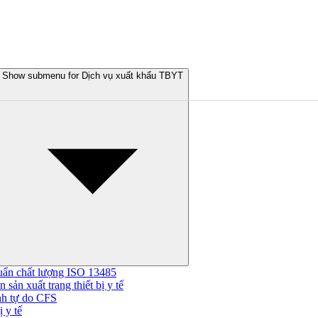
Show submenu for Dịch vụ xuất khẩu TBYT
uẩn chất lượng ISO 13485
 sản xuất trang thiết bị y tế
nh tự do CFS
 y tế