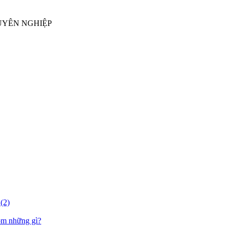
UYÊN NGHIỆP
ồm những gì?