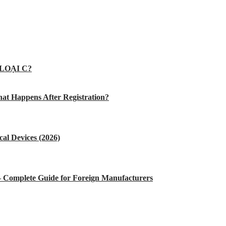
LOẠI C?
at Happens After Registration?
al Devices (2026)
 – Complete Guide for Foreign Manufacturers