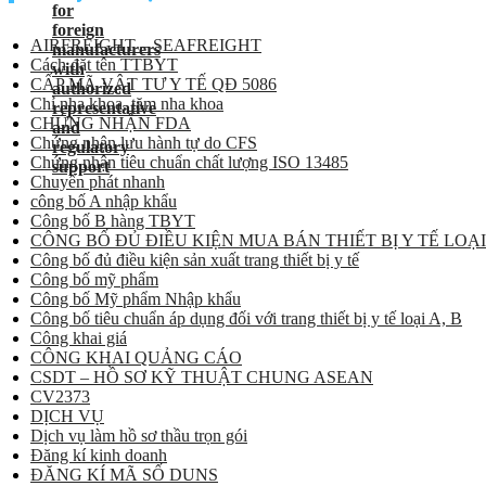
AIRFREIGHT – SEAFREIGHT
Cách đặt tên TTBYT
CẤP MÃ VẬT TƯ Y TẾ QĐ 5086
Chỉ nha khoa, tăm nha khoa
CHỨNG NHẬN FDA
Chứng nhận lưu hành tự do CFS
Chứng nhận tiêu chuẩn chất lượng ISO 13485
Chuyển phát nhanh
công bố A nhập khẩu
Công bố B hàng TBYT
CÔNG BỐ ĐỦ ĐIỀU KIỆN MUA BÁN THIẾT BỊ Y TẾ LOẠI
Công bố đủ điều kiện sản xuất trang thiết bị y tế
Công bố mỹ phẩm
Công bố Mỹ phẩm Nhập khẩu
Công bố tiêu chuẩn áp dụng đối với trang thiết bị y tế loại A, B
Công khai giá
CÔNG KHAI QUẢNG CÁO
CSDT – HỒ SƠ KỸ THUẬT CHUNG ASEAN
CV2373
DỊCH VỤ
Dịch vụ làm hồ sơ thầu trọn gói
Đăng kí kinh doanh
ĐĂNG KÍ MÃ SỐ DUNS