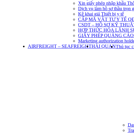
Xin giấy phép nhập khẩu Th
Dịch vụ làm hồ sơ thầu trọn 
Kê khai giá Thiết bị y tế
CẤP MÃ VẬT TƯ Y TẾ QĐ
CSDT – HỒ SƠ KỸ THU
HỢP THỨC HÓA LÃNH S
GIẤY PHÉP QUẢNG CÁO
Marketing authorization holde
AIRFREIGHT – SEAFREIGHT
HẢI QUAN
Thủ tục c
Dan
Tra