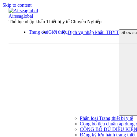
Skip to content
Airseaglobal
Thủ tục nhập khẩu Thiết bị y tế Chuyên Nghiệp
Trang chủ
Giới thiệu
Dịch vụ nhập khẩu TBYT
Show su
Phân loại Trang thiết bị y tế
Công bố tiêu chuẩn áp dụng đối
CÔNG BỐ ĐỦ ĐIỀU KIỆN 
Đăng ký lưu hành trang thiết