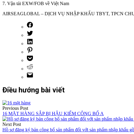
7. Vận tải EXW/FOB về Việt Nam
AIRSEAGLOBAL – DỊCH VỤ NHẬP KHẨU TBYT, TPCN CH
Điều hướng bài viết
Previous Post
16 MẶT HÀNG SẮP BỊ HẬU KIỂM CÔNG BỐ A
Next Post
Hồ sơ đăng ký bản công bố sản phẩm đối với sản phẩm nhập khẩu g