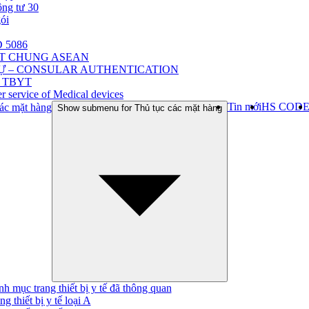
ông tư 30
gói
 5086
ẬT CHUNG ASEAN
Ự – CONSULAR AUTHENTICATION
 TBYT
r service of Medical devices
Tin mới
HS COD
ác mặt hàng
Show submenu for Thủ tục các mặt hàng
h mục trang thiết bị y tế đã thông quan
ng thiết bị y tế loại A