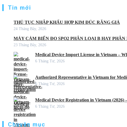
Tin mới
THỦ TỤC NHẬP KHẨU HỢP KIM ĐÚC RĂNG GIẢ
24 Tháng Bảy, 2026
MÁY CẢM BIẾN ĐO SPO2 PHÂN LOẠI B HAY PHÂN 
23 Tháng Bảy, 2026
Medical Device Import License in Vietnam – Wh
6 Tháng Tư, 2026
Authorized Representative in Vietnam for Medic
6 Tháng Tư, 2026
Medical Device Registration in Vietnam (2026)
6 Tháng Tư, 2026
Chuyên mục