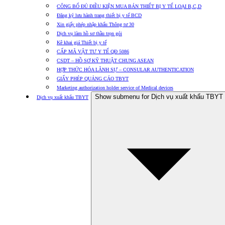
CÔNG BỐ ĐỦ ĐIỀU KIỆN MUA BÁN THIẾT BỊ Y TẾ LOẠI B,C,D
Đăng ký lưu hành trang thiết bị y tế BCD
Xin giấy phép nhập khẩu Thông tư 30
Dịch vụ làm hồ sơ thầu trọn gói
Kê khai giá Thiết bị y tế
CẤP MÃ VẬT TƯ Y TẾ QĐ 5086
CSDT – HỒ SƠ KỸ THUẬT CHUNG ASEAN
HỢP THỨC HÓA LÃNH SỰ – CONSULAR AUTHENTICATION
GIẤY PHÉP QUẢNG CÁO TBYT
Marketing authorization holder service of Medical devices
Show submenu for Dịch vụ xuất khẩu TBYT
Dịch vụ xuất khẩu TBYT