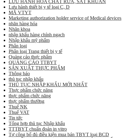
LƯU HÀNH HÓA CHẤT RỬA, SÁT KHUẨN
Lưu hành thiết bị y tế loại C, D
MÃ VTYT
Marketing authorization holder service of Medical devices
nhãn hàng hóa
Nhãn khoa
nhập khẩu hàng chính ngạch
Nhập khẩu mỹ phẩm
Phân loại
Phân loại Trang thiết bị y tế
Quảng cáo thực phẩm
QUẢNG CÁO TTBYT
SẢN XUẤT THỰC PHẨM
Thông báo
thủ tục nhập khẩu
THỦ TỤC NHẬP KHẨU MỚI NHẤT
Thực phẩm chức năng
thực phẩm chức năng
thực phẩm thường
Thuế NK
Thuế VAT
Tin tức
Tổng hợp thủ tục Nhập khẩu
TTTBYT chuẩn đoán in vitro
Tự công bố đủ điều kiện mua bán TBYT loại BCD