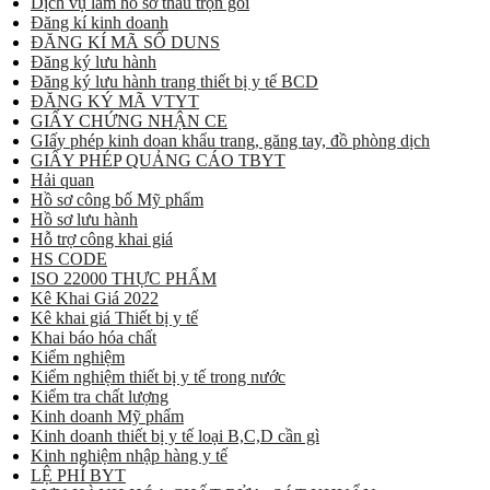
Dịch vụ làm hồ sơ thầu trọn gói
Đăng kí kinh doanh
ĐĂNG KÍ MÃ SỐ DUNS
Đăng ký lưu hành
Đăng ký lưu hành trang thiết bị y tế BCD
ĐĂNG KÝ MÃ VTYT
GIẤY CHỨNG NHẬN CE
GIấy phép kinh doan khẩu trang, găng tay, đồ phòng dịch
GIẤY PHÉP QUẢNG CÁO TBYT
Hải quan
Hồ sơ công bố Mỹ phẩm
Hồ sơ lưu hành
Hỗ trợ công khai giá
HS CODE
ISO 22000 THỰC PHẨM
Kê Khai Giá 2022
Kê khai giá Thiết bị y tế
Khai báo hóa chất
Kiểm nghiệm
Kiểm nghiệm thiết bị y tế trong nước
Kiểm tra chất lượng
Kinh doanh Mỹ phẩm
Kinh doanh thiết bị y tế loại B,C,D cần gì
Kinh nghiệm nhập hàng y tế
LỆ PHÍ BYT