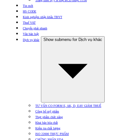
Trang thiết bị y tế loại BCD thuộc TT30
Tin mới
HS CODE
Kinh nghiệm nhập khẩu TBYT
Thuế VAT
Chuyển phát nhanh
Văn bản luật
Show submenu for Dịch vụ khác
Dịch vụ khác
TƯ VẤN CO FORM E, AK, D, EAV GIẢM THUẾ
Công bố mỹ phẩm
Thực phẩm chức năng
Khai báo hóa chất
Kiểm tra chất lượng
ISO 22000 THỰC PHẨM
CHỨNG NHẬN FDA