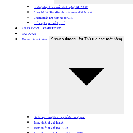
Chứng nhận tiêu chuẩn chất lượng ISO 13485
Công bố đủ điều kiện sản xuất trang thiết bị y tế
Chứng nhận lưu hành tự do CFS
Kiểm nghiệm thiết bị y tế
AIRFREIGHT – SEAFREIGHT
HẢI QUAN
Show submenu for Thủ tục các mặt hàng
Thủ tục các mặt hàng
Danh mục trang thiết bị y tế đã thông quan
Trang thiết bị y tế loại A
Trang thiết bị y tế loại BCD