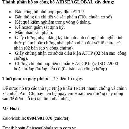
Thành phần hồ sơ công bố AIRSEAGLOBAL xây dựng:
Bản công bố phù hợp quy định ATTP.
Bản thông tin chi tiết về sản phẩm (Tiêu chuẩn cơ sở)
Kết quả kiểm nghiệm trong vòng 6 tháng.
Kế hoạch giám sát định kỳ.
Mẫu nhãn sản phẩm.
Giấy chứng nhận đăng ký kinh doanh có nghành nghề kinh
thực phẩm hoặc chứng nhận pháp nhân đối với tổ chức, cá
nhân (02 bản sao y công chứng).
Giấy chứng nhận cơ sở đủ điều kiện ATTP (02 bản sao công
chứng).
Chứng chỉ phù hợp tiêu chuẩn HACCP hoặc ISO 22000
hoặc tương đương nếu có (02 bản sao công chứng).
Thời gian ra giấy phép:
Từ 7 đến 15 ngày.
Để được hỗ trợ các thủ tục Nhập khẩu TPCN nhanh chóng và chính
xác nhất, Anh Chị hãy liên hệ ngay em Hoài theo đường dây nóng
sau để được hỗ trợ tận tình nhất nhé ạ:
Ms Hoài
Zalo/Mobile:
0904.901.070
(zalo/tel)
Email: hoaitt@airseaglobalgroup.com.vn