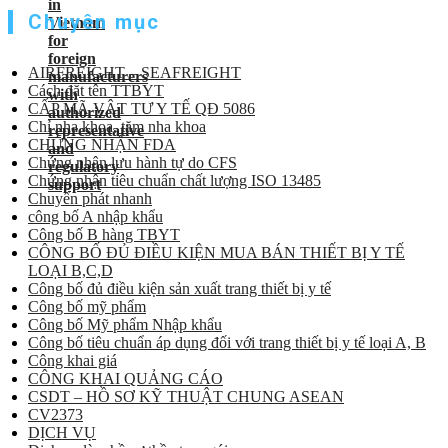
Chuyên mục
AIRFREIGHT – SEAFREIGHT
Cách đặt tên TTBYT
CẤP MÃ VẬT TƯ Y TẾ QĐ 5086
Chỉ nha khoa, tăm nha khoa
CHỨNG NHẬN FDA
Chứng nhận lưu hành tự do CFS
Chứng nhận tiêu chuẩn chất lượng ISO 13485
Chuyển phát nhanh
công bố A nhập khẩu
Công bố B hàng TBYT
CÔNG BỐ ĐỦ ĐIỀU KIỆN MUA BÁN THIẾT BỊ Y TẾ
LOẠI B,C,D
Công bố đủ điều kiện sản xuất trang thiết bị y tế
Công bố mỹ phẩm
Công bố Mỹ phẩm Nhập khẩu
Công bố tiêu chuẩn áp dụng đối với trang thiết bị y tế loại A, B
Công khai giá
CÔNG KHAI QUẢNG CÁO
CSDT – HỒ SƠ KỸ THUẬT CHUNG ASEAN
CV2373
DỊCH VỤ