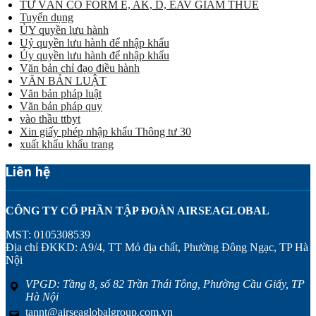
TƯ VẤN CO FORM E, AK, D, EAV GIẢM THUẾ
Tuyển dụng
ỦY quyền lưu hành
Uỷ quyền lưu hành để nhập khẩu
Ủy quyền lưu hành để nhập khẩu
Văn bản chỉ đạo điều hành
VĂN BẢN LUẬT
Văn bản pháp luật
Văn bản pháp quy
vào thầu ttbyt
Xin giấy phép nhập khẩu Thông tư 30
xuất khẩu khẩu trang
Liên hệ
CÔNG TY CỔ PHẦN TẬP ĐOÀN AIRSEAGLOBAL
MST: 0105308539
Địa chỉ ĐKKD: A9/4, TT Mỏ địa chất, Phường Đông Ngạc, TP Hà
Nội
VPGD: Tầng 8, số 82 Trần Thái Tông, Phường Cầu Giấy, TP
Hà Nội
tannt@airseaglobalgroup.com.vn