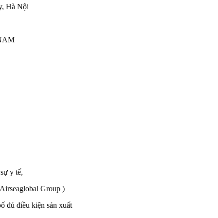
y, Hà Nội
 NAM
sự y tế,
 Airseaglobal Group )
 đủ điều kiện sản xuất