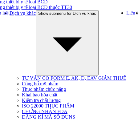
ng thiết bị y tế loại BCD
ng thiết bị y tế loại BCD thuộc TT30
 luật
Liên 
Dịch vụ khác
Show submenu for Dịch vụ khác
TƯ VẤN CO FORM E, AK, D, EAV GIẢM THUẾ
Công bố mỹ phẩm
Thực phẩm chức năng
Khai báo hóa chất
Kiểm tra chất lượng
ISO 22000 THỰC PHẨM
CHỨNG NHẬN FDA
ĐĂNG KÍ MÃ SỐ DUNS