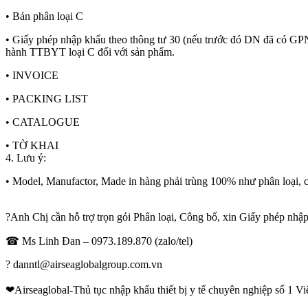
• Bản phân loại C
• Giấy phép nhập khẩu theo thông tư 30 (nếu trước đó DN đã có GPN
hành TTBYT loại C đối với sản phẩm.
• INVOICE
• PACKING LIST
• CATALOGUE
• TỜ KHAI
4. Lưu ý:
• Model, Manufactor, Made in hàng phải trùng 100% như phân loại, cô
?Anh Chị cần hỗ trợ trọn gói Phân loại, Công bố, xin Giấy phép nhậ
☎ Ms Linh Đan – 0973.189.870 (zalo/tel)
? danntl@airseaglobalgroup.com.vn
❤Airseaglobal-Thủ tục nhập khẩu thiết bị y tế chuyên nghiệp số 1 V