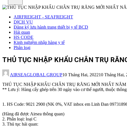
AIRFREIGHT - SEAFREIGHT
DỊCH VỤ
Đăng ký lưu hành trang thiết bị y tế BCD
Hải quan
HS CODE
Kinh nghiệm nhập hàng y tế
Phân loại
THỦ TỤC NHẬP KHẨU CHÂN TRỤ RĂNG 
AIRSEAGLOBAL GROUP
10 Tháng Hai, 2022
10 Tháng Hai, 
THỦ TỤC NHẬP KHẨU CHÂN TRỤ RĂNG MỚI NHẤT NĂM 202
** Lưu ý: Hàng cấy ghép trên 30 ngày vào cơ thể người, thuộc thông
1. HS Code: 9021 2900 (NK 0%, VAT inbox em Linh Đan 0973189
(Hàng đã được Airsea thông quan)
2. Phân loại: loại C
3. Thủ tục hải quan: