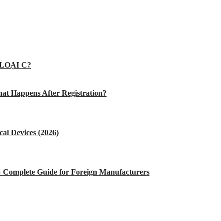
LOẠI C?
at Happens After Registration?
al Devices (2026)
 – Complete Guide for Foreign Manufacturers