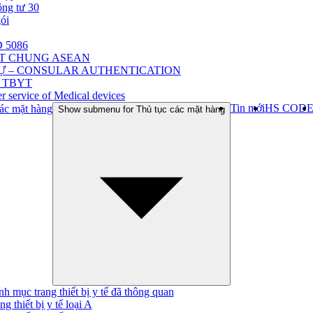
ông tư 30
gói
 5086
ẬT CHUNG ASEAN
Ự – CONSULAR AUTHENTICATION
 TBYT
r service of Medical devices
Tin mới
HS COD
ác mặt hàng
Show submenu for Thủ tục các mặt hàng
h mục trang thiết bị y tế đã thông quan
ng thiết bị y tế loại A