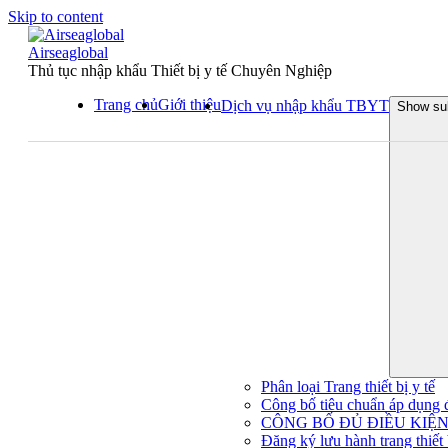
Skip to content
Airseaglobal
Thủ tục nhập khẩu Thiết bị y tế Chuyên Nghiệp
Trang chủ
Giới thiệu
Dịch vụ nhập khẩu TBYT
Show su
Phân loại Trang thiết bị y tế
Công bố tiêu chuẩn áp dụng đối
CÔNG BỐ ĐỦ ĐIỀU KIỆN 
Đăng ký lưu hành trang thiết