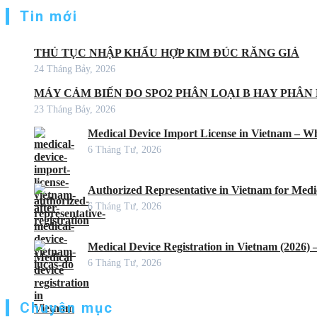
Tin mới
THỦ TỤC NHẬP KHẨU HỢP KIM ĐÚC RĂNG GIẢ
24 Tháng Bảy, 2026
MÁY CẢM BIẾN ĐO SPO2 PHÂN LOẠI B HAY PHÂN 
23 Tháng Bảy, 2026
Medical Device Import License in Vietnam – Wh
6 Tháng Tư, 2026
Authorized Representative in Vietnam for Medic
6 Tháng Tư, 2026
Medical Device Registration in Vietnam (2026)
6 Tháng Tư, 2026
Chuyên mục