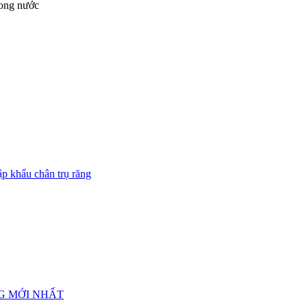
rong nước
ập khẩu chân trụ răng
G MỚI NHẤT