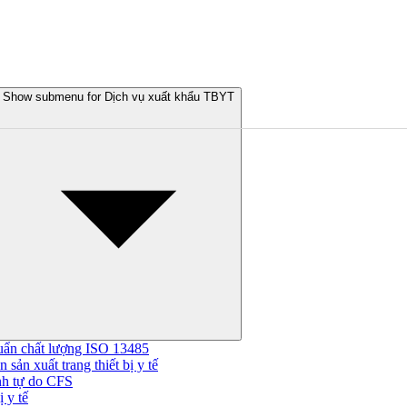
Show submenu for Dịch vụ xuất khẩu TBYT
uẩn chất lượng ISO 13485
 sản xuất trang thiết bị y tế
nh tự do CFS
 y tế