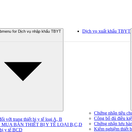
Dịch vụ xuất khẩu TBYT
bmenu for Dịch vụ nhập khẩu TBYT
Chứng nhận tiêu ch
Công bố đủ điều kiện
 với trang thiết bị y tế loại A, B
Chứng nhận lưu hà
MUA BÁN THIẾT BỊ Y TẾ LOẠI B,C,D
Kiểm nghiệm thiết bị
 bị y tế BCD