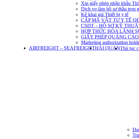
Xin giấy phép nhập khẩu Th
Dịch vụ làm hồ sơ thầu trọn 
Kê khai giá Thiết bị y tế
CẤP MÃ VẬT TƯ Y TẾ QĐ
CSDT – HỒ SƠ KỸ THU
HỢP THỨC HÓA LÃNH S
GIẤY PHÉP QUẢNG CÁO
Marketing authorization holde
AIRFREIGHT – SEAFREIGHT
HẢI QUAN
Thủ tục c
Dan
Tra