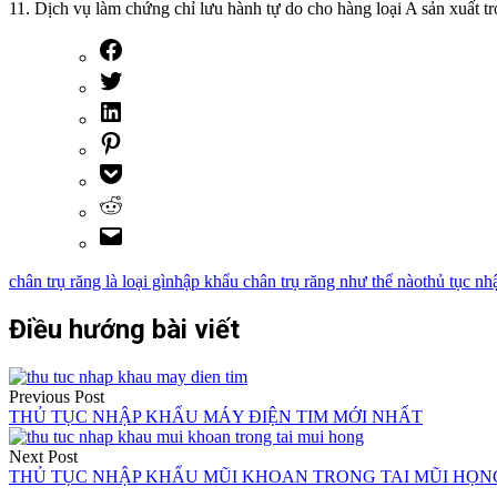
11. Dịch vụ làm chứng chỉ lưu hành tự do cho hàng loại A sản xuất t
chân trụ răng là loại gì
nhập khẩu chân trụ răng như thế nào
thủ tục nh
Điều hướng bài viết
Previous Post
THỦ TỤC NHẬP KHẨU MÁY ĐIỆN TIM MỚI NHẤT
Next Post
THỦ TỤC NHẬP KHẨU MŨI KHOAN TRONG TAI MŨI HỌN