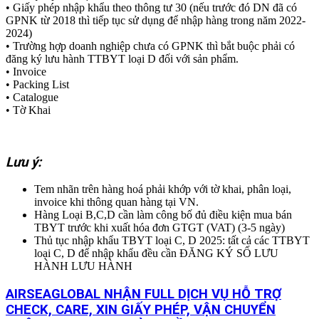
• Giấy phép nhập khẩu theo thông tư 30 (nếu trước đó DN đã có
GPNK từ 2018 thì tiếp tục sử dụng để nhập hàng trong năm 2022-
2024)
• Trường hợp doanh nghiệp chưa có GPNK thì bắt buộc phải có
đăng ký lưu hành TTBYT loại D đối với sản phẩm.
• Invoice
• Packing List
• Catalogue
• Tờ Khai
Lưu ý:
Tem nhãn trên hàng hoá phải khớp với tờ khai, phân loại,
invoice khi thông quan hàng tại VN.
Hàng Loại B,C,D cần làm công bố đủ điều kiện mua bán
TBYT trước khi xuất hóa đơn GTGT (VAT) (3-5 ngày)
Thủ tục nhập khẩu TBYT loại C, D 2025: tất cả các TTBYT
loại C, D để nhập khẩu đều cần ĐĂNG KÝ SỐ LƯU
HÀNH LƯU HÀNH
AIRSEAGLOBAL NHẬN FULL DỊCH VỤ HỖ TRỢ
CHECK, CARE, XIN GIẤY PHÉP, VẬN CHUYỂN