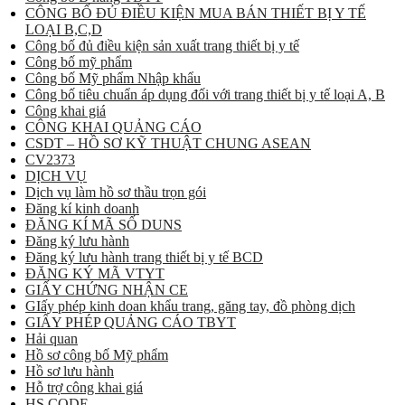
CÔNG BỐ ĐỦ ĐIỀU KIỆN MUA BÁN THIẾT BỊ Y TẾ
LOẠI B,C,D
Công bố đủ điều kiện sản xuất trang thiết bị y tế
Công bố mỹ phẩm
Công bố Mỹ phẩm Nhập khẩu
Công bố tiêu chuẩn áp dụng đối với trang thiết bị y tế loại A, B
Công khai giá
CÔNG KHAI QUẢNG CÁO
CSDT – HỒ SƠ KỸ THUẬT CHUNG ASEAN
CV2373
DỊCH VỤ
Dịch vụ làm hồ sơ thầu trọn gói
Đăng kí kinh doanh
ĐĂNG KÍ MÃ SỐ DUNS
Đăng ký lưu hành
Đăng ký lưu hành trang thiết bị y tế BCD
ĐĂNG KÝ MÃ VTYT
GIẤY CHỨNG NHẬN CE
GIấy phép kinh doan khẩu trang, găng tay, đồ phòng dịch
GIẤY PHÉP QUẢNG CÁO TBYT
Hải quan
Hồ sơ công bố Mỹ phẩm
Hồ sơ lưu hành
Hỗ trợ công khai giá
HS CODE