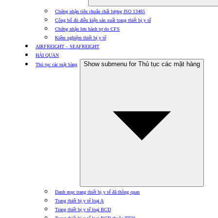
Chứng nhận tiêu chuẩn chất lượng ISO 13485
Công bố đủ điều kiện sản xuất trang thiết bị y tế
Chứng nhận lưu hành tự do CFS
Kiểm nghiệm thiết bị y tế
AIRFREIGHT – SEAFREIGHT
HẢI QUAN
Show submenu for Thủ tục các mặt hàng
Thủ tục các mặt hàng
Danh mục trang thiết bị y tế đã thông quan
Trang thiết bị y tế loại A
Trang thiết bị y tế loại BCD