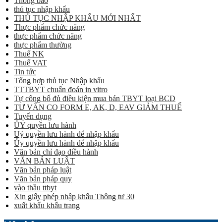
Thông báo
thủ tục nhập khẩu
THỦ TỤC NHẬP KHẨU MỚI NHẤT
Thực phẩm chức năng
thực phẩm chức năng
thực phẩm thường
Thuế NK
Thuế VAT
Tin tức
Tổng hợp thủ tục Nhập khẩu
TTTBYT chuẩn đoán in vitro
Tự công bố đủ điều kiện mua bán TBYT loại BCD
TƯ VẤN CO FORM E, AK, D, EAV GIẢM THUẾ
Tuyển dụng
ỦY quyền lưu hành
Uỷ quyền lưu hành để nhập khẩu
Ủy quyền lưu hành để nhập khẩu
Văn bản chỉ đạo điều hành
VĂN BẢN LUẬT
Văn bản pháp luật
Văn bản pháp quy
vào thầu ttbyt
Xin giấy phép nhập khẩu Thông tư 30
xuất khẩu khẩu trang