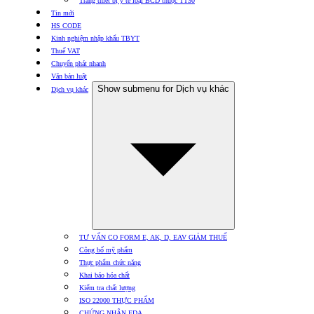
Trang thiết bị y tế loại BCD thuộc TT30
Tin mới
HS CODE
Kinh nghiệm nhập khẩu TBYT
Thuế VAT
Chuyển phát nhanh
Văn bản luật
Show submenu for Dịch vụ khác
Dịch vụ khác
TƯ VẤN CO FORM E, AK, D, EAV GIẢM THUẾ
Công bố mỹ phẩm
Thực phẩm chức năng
Khai báo hóa chất
Kiểm tra chất lượng
ISO 22000 THỰC PHẨM
CHỨNG NHẬN FDA