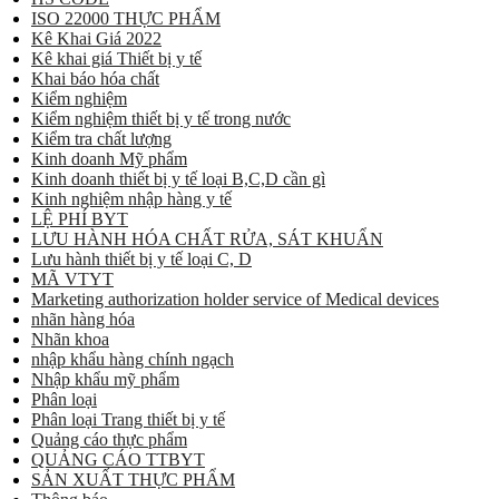
ISO 22000 THỰC PHẨM
Kê Khai Giá 2022
Kê khai giá Thiết bị y tế
Khai báo hóa chất
Kiểm nghiệm
Kiểm nghiệm thiết bị y tế trong nước
Kiểm tra chất lượng
Kinh doanh Mỹ phẩm
Kinh doanh thiết bị y tế loại B,C,D cần gì
Kinh nghiệm nhập hàng y tế
LỆ PHÍ BYT
LƯU HÀNH HÓA CHẤT RỬA, SÁT KHUẨN
Lưu hành thiết bị y tế loại C, D
MÃ VTYT
Marketing authorization holder service of Medical devices
nhãn hàng hóa
Nhãn khoa
nhập khẩu hàng chính ngạch
Nhập khẩu mỹ phẩm
Phân loại
Phân loại Trang thiết bị y tế
Quảng cáo thực phẩm
QUẢNG CÁO TTBYT
SẢN XUẤT THỰC PHẨM