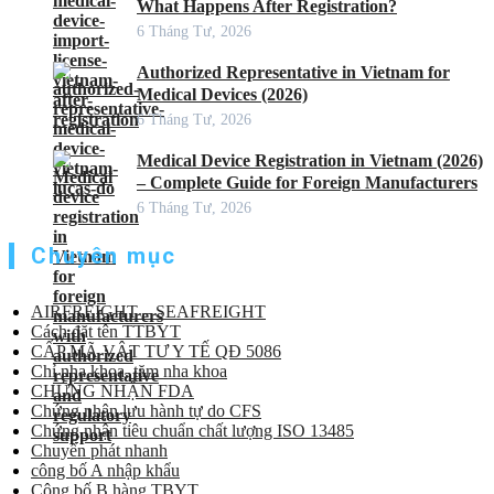
What Happens After Registration?
6 Tháng Tư, 2026
Authorized Representative in Vietnam for
Medical Devices (2026)
6 Tháng Tư, 2026
Medical Device Registration in Vietnam (2026)
– Complete Guide for Foreign Manufacturers
6 Tháng Tư, 2026
Chuyên mục
AIRFREIGHT – SEAFREIGHT
Cách đặt tên TTBYT
CẤP MÃ VẬT TƯ Y TẾ QĐ 5086
Chỉ nha khoa, tăm nha khoa
CHỨNG NHẬN FDA
Chứng nhận lưu hành tự do CFS
Chứng nhận tiêu chuẩn chất lượng ISO 13485
Chuyển phát nhanh
công bố A nhập khẩu
Công bố B hàng TBYT