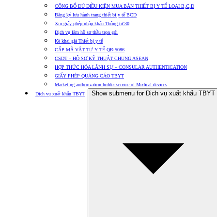
CÔNG BỐ ĐỦ ĐIỀU KIỆN MUA BÁN THIẾT BỊ Y TẾ LOẠI B,C,D
Đăng ký lưu hành trang thiết bị y tế BCD
Xin giấy phép nhập khẩu Thông tư 30
Dịch vụ làm hồ sơ thầu trọn gói
Kê khai giá Thiết bị y tế
CẤP MÃ VẬT TƯ Y TẾ QĐ 5086
CSDT – HỒ SƠ KỸ THUẬT CHUNG ASEAN
HỢP THỨC HÓA LÃNH SỰ – CONSULAR AUTHENTICATION
GIẤY PHÉP QUẢNG CÁO TBYT
Marketing authorization holder service of Medical devices
Show submenu for Dịch vụ xuất khẩu TBYT
Dịch vụ xuất khẩu TBYT