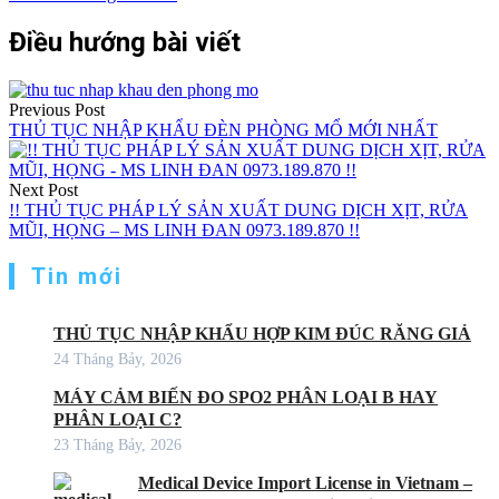
Điều hướng bài viết
Previous Post
THỦ TỤC NHẬP KHẨU ĐÈN PHÒNG MỔ MỚI NHẤT
Next Post
!! THỦ TỤC PHÁP LÝ SẢN XUẤT DUNG DỊCH XỊT, RỬA
MŨI, HỌNG – MS LINH ĐAN 0973.189.870 !!
Tin mới
THỦ TỤC NHẬP KHẨU HỢP KIM ĐÚC RĂNG GIẢ
24 Tháng Bảy, 2026
MÁY CẢM BIẾN ĐO SPO2 PHÂN LOẠI B HAY
PHÂN LOẠI C?
23 Tháng Bảy, 2026
Medical Device Import License in Vietnam –