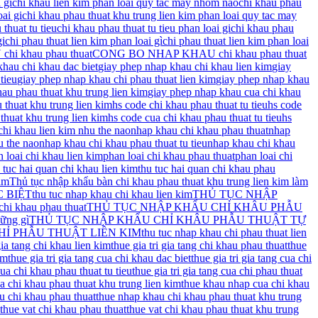
 gi
chi khau lien kim phan loai quy tac may nhom nao
chi khau phau
ai gi
chi khau phau thuat khu trung lien kim phan loai quy tac may
thuat tu tieu
chi khau phau thuat tu tieu phan loai gi
chi khau phau
gi
chi phau thuat lien kim phan loai gì
chi phau thuat lien kim phan loai
 khau phau thuat
CONG BO NHAP KHAU chi khau phau thuat
khau chi khau dac biet
giay phep nhap khau chi khau lien kim
giay
tieu
giay phep nhap khau chi phau thuat lien kim
giay phep nhap khau
au phau thuat khu trung lien kim
giay phep nhap khau cua chi khau
 thuat khu trung lien kim
hs code chi khau phau thuat tu tieu
hs code
thuat khu trung lien kim
hs code cua chi khau phau thuat tu tieu
hs
hi khau lien kim nhu the nao
nhap khau chi khau phau thuat
nhap
u the nao
nhap khau chi khau phau thuat tu tieu
nhap khau chi khau
 loai chi khau lien kim
phan loai chi khau phau thuat
phan loai chi
 tuc hai quan chi khau lien kim
thu tuc hai quan chi khau phau
kim
Thủ tục nhập khẩu bàn chi khau phau thuat khu trung lien kim làm
 BIỆT
thu tuc nhap khau chi khau lien kim
THỦ TỤC NHẬP
chi khau phau thuat
THỦ TỤC NHẬP KHẨU CHỈ KHÂU PHẪU
hững gì
THỦ TỤC NHẬP KHẨU CHỈ KHÂU PHẪU THUẬT TỰ
HỈ PHẪU THUẬT LIỀN KIM
thu tuc nhap khau chi phau thuat lien
gia tang chi khau lien kim
thue gia tri gia tang chi khau phau thuat
thue
im
thue gia tri gia tang cua chi khau dac biet
thue gia tri gia tang cua chi
cua chi khau phau thuat tu tieu
thue gia tri gia tang cua chi phau thuat
a chi khau phau thuat khu trung lien kim
thue khau nhap cua chi khau
u chi khau phau thuat
thue nhap khau chi khau phau thuat khu trung
thue vat chi khau phau thuat
thue vat chi khau phau thuat khu trung