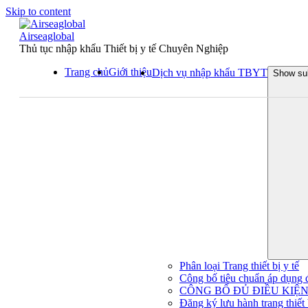
Skip to content
Airseaglobal
Thủ tục nhập khẩu Thiết bị y tế Chuyên Nghiệp
Trang chủ
Giới thiệu
Dịch vụ nhập khẩu TBYT
Show su
Phân loại Trang thiết bị y tế
Công bố tiêu chuẩn áp dụng đối
CÔNG BỐ ĐỦ ĐIỀU KIỆN 
Đăng ký lưu hành trang thiết