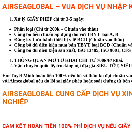
AIRSEAGLOBAL – VUA DỊCH VỤ NHẬP K
Xử lý GIẤY PHÉP chỉ từ 3-5 ngày:
Phân loại (Chỉ từ 200k – Chuẩn vào thầu)
Công bố tiêu chuẩn áp dụng đối với TBYT loại A, B
Đăng ký Lưu hành thiết bị y tế BCD (Chuẩn vào thầu)
Công bố đủ điều kiện mua bán TBYT loại BCD (Chuẩn và
Công bố đủ điều kiện sản xuất, ISO 13485, ISO 9001, CFS
THÔNG QUAN MỞ TỜ KHAI CHỈ TỪ 700k/tờ khai.
Vận chuyển quốc tế, trucking nội địa giá SIÊU TỐT, S
Em Tuyết Minh hoàn tiền 100% nếu hồ sơ thầu ko đạt chuẩn vào 
với Airseaglobal nếu do lỗi sai giấy phép hoặc soát chứng từ 
AIRSEAGLOBAL CUNG CẤP DỊCH VỤ XIN 
NGHIỆP
CAM KẾT HOÀN TIỀN 100% PHÍ DỊCH VỤ NẾU GIẤ