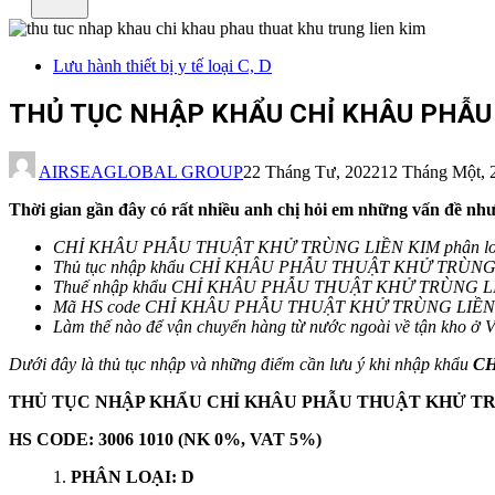
Lưu hành thiết bị y tế loại C, D
THỦ TỤC NHẬP KHẨU CHỈ KHÂU PHẪU
AIRSEAGLOBAL GROUP
22 Tháng Tư, 2022
12 Tháng Một, 
Thời gian gần đây có rất nhiều anh chị hỏi em những vấn đề như
CHỈ KHÂU PHẪU THUẬT KHỬ TRÙNG LIỀN KIM
phân lo
Thủ tục nhập khẩu
CHỈ KHÂU PHẪU THUẬT KHỬ TRÙNG 
Thuế nhập khẩu
CHỈ KHÂU PHẪU THUẬT KHỬ TRÙNG L
Mã HS code
CHỈ KHÂU PHẪU THUẬT KHỬ TRÙNG LIỀN
Làm thế nào để vận chuyển hàng từ nước ngoài về tận kho ở 
Dưới đây là thủ tục nhập và những điểm cần lưu ý khi nhập khẩu
CH
THỦ TỤC NHẬP KHẨU
CHỈ KHÂU PHẪU THUẬT KHỬ TR
HS CODE: 3006 1010 (NK 0%, VAT 5%)
1.
PHÂN LOẠI: D