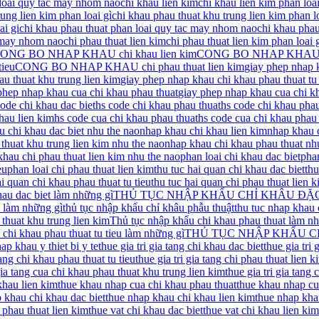
 loai quy tac may nhom nao
chi khau lien kim
chi khau lien kim phan loai
ung lien kim phan loai gì
chi khau phau thuat khu trung lien kim phan lo
ai gi
chi khau phau thuat phan loai quy tac may nhom nao
chi khau phau 
c may nhom nao
chi phau thuat lien kim
chi phau thuat lien kim phan loai 
ONG BO NHAP KHAU chi khau lien kim
CONG BO NHAP KHAU chi
ieu
CONG BO NHAP KHAU chi phau thuat lien kim
giay phep nhap 
u thuat khu trung lien kim
giay phep nhap khau chi khau phau thuat tu 
phep nhap khau cua chi khau phau thuat
giay phep nhap khau cua chi kh
code chi khau dac biet
hs code chi khau phau thuat
hs code chi khau phau
hau lien kim
hs code cua chi khau phau thuat
hs code cua chi khau phau 
 chi khau dac biet nhu the nao
nhap khau chi khau lien kim
nhap khau c
thuat khu trung lien kim nhu the nao
nhap khau chi khau phau thuat nh
hau chi phau thuat lien kim nhu the nao
phan loai chi khau dac biet
phan
eu
phan loai chi phau thuat lien kim
thu tuc hai quan chi khau dac biet
thu
ai quan chi khau phau thuat tu tieu
thu tuc hai quan chi phau thuat lien 
au dac biet làm những gì
THỦ TỤC NHẬP KHẨU CHỈ KHÂU ĐẶC
m làm những gì
thủ tục nhập khẩu chỉ khâu phẫu thuật
thu tuc nhap khau 
thuat khu trung lien kim
Thủ tục nhập khẩu chi khau phau thuat làm n
chi khau phau thuat tu tieu làm những gì
THỦ TỤC NHẬP KHẨU C
ap khau y thiet bi y te
thue gia tri gia tang chi khau dac biet
thue gia tri 
tang chi khau phau thuat tu tieu
thue gia tri gia tang chi phau thuat lien k
 gia tang cua chi khau phau thuat khu trung lien kim
thue gia tri gia tang 
khau lien kim
thue khau nhap cua chi khau phau thuat
thue khau nhap cu
 khau chi khau dac biet
thue nhap khau chi khau lien kim
thue nhap kha
 phau thuat lien kim
thue vat chi khau dac biet
thue vat chi khau lien kim