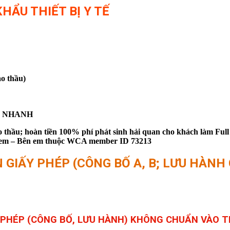
HẨU THIẾT BỊ Y TẾ
o thầu)
IÊU NHANH
thầu; hoàn tiền 100% phí phát sinh hải quan cho khách làm Full
bên em – Bên em thuộc WCA member ID 73213
GIẤY PHÉP (CÔNG BỐ A, B; LƯU HÀNH C
Y PHÉP (CÔNG BỐ, LƯU HÀNH) KHÔNG CHUẨN VÀO 