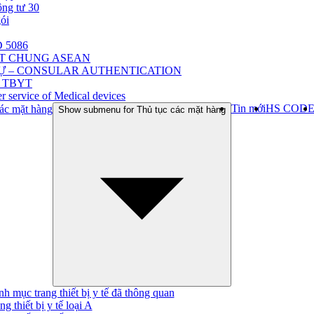
ông tư 30
gói
 5086
ẬT CHUNG ASEAN
Ự – CONSULAR AUTHENTICATION
 TBYT
r service of Medical devices
Tin mới
HS COD
ác mặt hàng
Show submenu for Thủ tục các mặt hàng
h mục trang thiết bị y tế đã thông quan
ng thiết bị y tế loại A