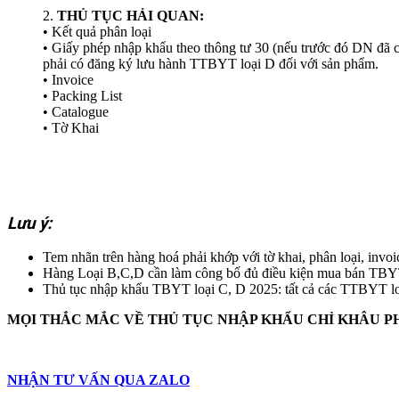
2.
THỦ TỤC HẢI QUAN:
• Kết quả phân loại
• Giấy phép nhập khẩu theo thông tư 30 (nếu trước đó DN đã
phải có đăng ký lưu hành TTBYT loại D đối với sản phẩm.
• Invoice
• Packing List
• Catalogue
• Tờ Khai
Lưu ý:
Tem nhãn trên hàng hoá phải khớp với tờ khai, phân loại, invo
Hàng Loại B,C,D cần làm công bố đủ điều kiện mua bán TBY
Thủ tục nhập khẩu TBYT loại C, D 2025: tất cả các TT
MỌI THẮC MẮC VỀ THỦ TỤC
NHẬP KHẨU
CHỈ KHÂU P
NHẬN TƯ VẤN QUA ZALO