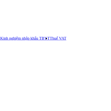
E
Kinh nghiệm nhập khẩu TBYT
Thuế VAT