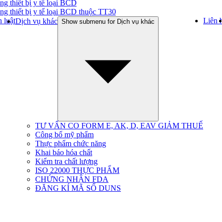
ng thiết bị y tế loại BCD
ng thiết bị y tế loại BCD thuộc TT30
 luật
Liên 
Dịch vụ khác
Show submenu for Dịch vụ khác
TƯ VẤN CO FORM E, AK, D, EAV GIẢM THUẾ
Công bố mỹ phẩm
Thực phẩm chức năng
Khai báo hóa chất
Kiểm tra chất lượng
ISO 22000 THỰC PHẨM
CHỨNG NHẬN FDA
ĐĂNG KÍ MÃ SỐ DUNS