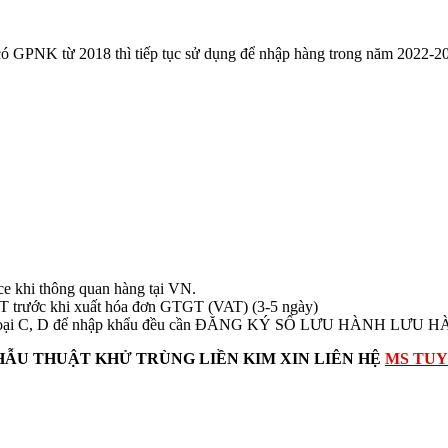
 có GPNK từ 2018 thì tiếp tục sử dụng để nhập hàng trong năm 2022-
ice khi thông quan hàng tại VN.
T trước khi xuất hóa đơn GTGT (VAT) (3-5 ngày)
BYT loại C, D để nhập khẩu đều cần ĐĂNG KÝ SỐ LƯU HÀNH LƯU 
HẪU THUẬT KHỬ TRÙNG LIỀN KIM
XIN LIÊN HỆ
MS TUY