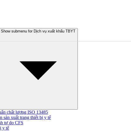
Show submenu for Dịch vụ xuất khẩu TBYT
uẩn chất lượng ISO 13485
 sản xuất trang thiết bị y tế
nh tự do CFS
 y tế