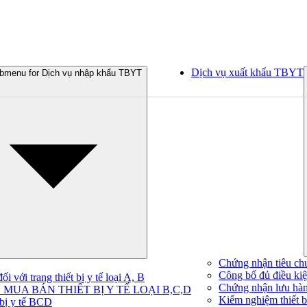
Dịch vụ xuất khẩu TBYT
bmenu for Dịch vụ nhập khẩu TBYT
Chứng nhận tiêu ch
Công bố đủ điều kiện
 với trang thiết bị y tế loại A, B
Chứng nhận lưu hà
MUA BÁN THIẾT BỊ Y TẾ LOẠI B,C,D
Kiểm nghiệm thiết bị
 bị y tế BCD