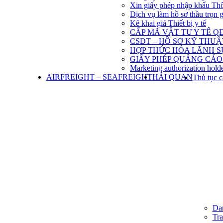
Xin giấy phép nhập khẩu Th
Dịch vụ làm hồ sơ thầu trọn 
Kê khai giá Thiết bị y tế
CẤP MÃ VẬT TƯ Y TẾ QĐ
CSDT – HỒ SƠ KỸ THU
HỢP THỨC HÓA LÃNH S
GIẤY PHÉP QUẢNG CÁO
Marketing authorization holde
AIRFREIGHT – SEAFREIGHT
HẢI QUAN
Thủ tục c
Dan
Tra