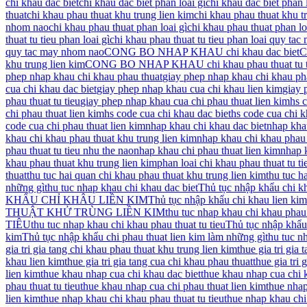
chi khau dac biet
chi khau dac biet phan loai gi
chi khau dac biet phan
thuat
chi khau phau thuat khu trung lien kim
chi khau phau thuat khu tr
nhom nao
chi khau phau thuat phan loai gì
chi khau phau thuat phan lo
thuat tu tieu phan loai gì
chi khau phau thuat tu tieu phan loai quy ta
quy tac may nhom nao
CONG BO NHAP KHAU chi khau dac biet
C
khu trung lien kim
CONG BO NHAP KHAU chi khau phau thuat tu t
phep nhap khau chi khau phau thuat
giay phep nhap khau chi khau pha
cua chi khau dac biet
giay phep nhap khau cua chi khau lien kim
giay 
phau thuat tu tieu
giay phep nhap khau cua chi phau thuat lien kim
hs 
chi phau thuat lien kim
hs code cua chi khau dac biet
hs code cua chi k
code cua chi phau thuat lien kim
nhap khau chi khau dac biet
nhap khau
khau chi khau phau thuat khu trung lien kim
nhap khau chi khau phau 
phau thuat tu tieu nhu the nao
nhap khau chi phau thuat lien kim
nhap k
khau phau thuat khu trung lien kim
phan loai chi khau phau thuat tu ti
thuat
thu tuc hai quan chi khau phau thuat khu trung lien kim
thu tuc h
những gì
thu tuc nhap khau chi khau dac biet
Thủ tục nhập khẩu chi kh
KHẨU CHỈ KHÂU LIỀN KIM
Thủ tục nhập khẩu chi khau lien ki
THUẬT KHỬ TRÙNG LIỀN KIM
thu tuc nhap khau chi khau phau 
TIÊU
thu tuc nhap khau chi khau phau thuat tu tieu
Thủ tục nhập khẩu 
kim
Thủ tục nhập khẩu chi phau thuat lien kim làm những gì
thu tuc nh
gia tri gia tang chi khau phau thuat khu trung lien kim
thue gia tri gia 
khau lien kim
thue gia tri gia tang cua chi khau phau thuat
thue gia tri
lien kim
thue khau nhap cua chi khau dac biet
thue khau nhap cua chi 
phau thuat tu tieu
thue khau nhap cua chi phau thuat lien kim
thue nhap
lien kim
thue nhap khau chi khau phau thuat tu tieu
thue nhap khau chi