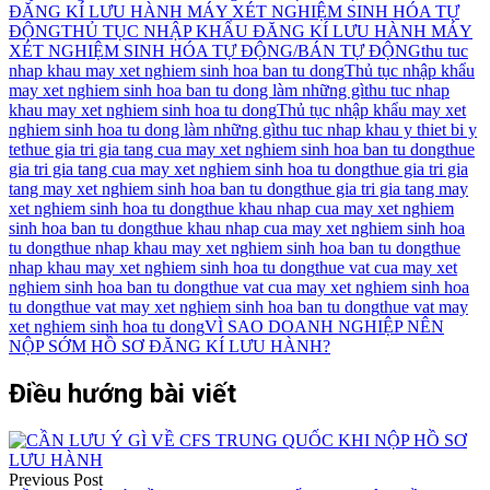
ĐĂNG KÍ LƯU HÀNH MÁY XÉT NGHIỆM SINH HÓA TỰ
ĐỘNG
THỦ TỤC NHẬP KHẨU ĐĂNG KÍ LƯU HÀNH MÁY
XÉT NGHIỆM SINH HÓA TỰ ĐỘNG/BÁN TỰ ĐỘNG
thu tuc
nhap khau may xet nghiem sinh hoa ban tu dong
Thủ tục nhập khẩu
may xet nghiem sinh hoa ban tu dong làm những gì
thu tuc nhap
khau may xet nghiem sinh hoa tu dong
Thủ tục nhập khẩu may xet
nghiem sinh hoa tu dong làm những gì
thu tuc nhap khau y thiet bi y
te
thue gia tri gia tang cua may xet nghiem sinh hoa ban tu dong
thue
gia tri gia tang cua may xet nghiem sinh hoa tu dong
thue gia tri gia
tang may xet nghiem sinh hoa ban tu dong
thue gia tri gia tang may
xet nghiem sinh hoa tu dong
thue khau nhap cua may xet nghiem
sinh hoa ban tu dong
thue khau nhap cua may xet nghiem sinh hoa
tu dong
thue nhap khau may xet nghiem sinh hoa ban tu dong
thue
nhap khau may xet nghiem sinh hoa tu dong
thue vat cua may xet
nghiem sinh hoa ban tu dong
thue vat cua may xet nghiem sinh hoa
tu dong
thue vat may xet nghiem sinh hoa ban tu dong
thue vat may
xet nghiem sinh hoa tu dong
VÌ SAO DOANH NGHIỆP NÊN
NỘP SỚM HỒ SƠ ĐĂNG KÍ LƯU HÀNH?
Điều hướng bài viết
Previous Post