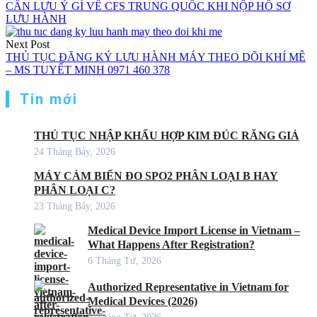
CẦN LƯU Ý GÌ VỀ CFS TRUNG QUỐC KHI NỘP HỒ SƠ
LƯU HÀNH
Next Post
THỦ TỤC ĐĂNG KÝ LƯU HÀNH MÁY THEO DÕI KHÍ MÊ
– MS TUYẾT MINH 0971 460 378
Tin mới
THỦ TỤC NHẬP KHẨU HỢP KIM ĐÚC RĂNG GIẢ
24 Tháng Bảy, 2026
MÁY CẢM BIẾN ĐO SPO2 PHÂN LOẠI B HAY
PHÂN LOẠI C?
23 Tháng Bảy, 2026
Medical Device Import License in Vietnam –
What Happens After Registration?
6 Tháng Tư, 2026
Authorized Representative in Vietnam for
Medical Devices (2026)