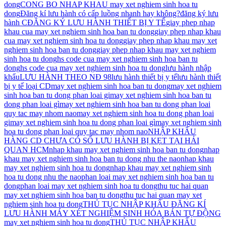
dong
CONG BO NHAP KHAU may xet nghiem sinh hoa tu
dong
Đăng kí lưu hành có cấp luồng nhanh hay không?
đăng ký lưu
hành C
ĐĂNG KÝ LƯU HÀNH THIẾT BỊ Y TẾ
giay phep nhap
khau cua may xet nghiem sinh hoa ban tu dong
giay phep nhap khau
cua may xet nghiem sinh hoa tu dong
giay phep nhap khau may xet
nghiem sinh hoa ban tu dong
giay phep nhap khau may xet nghiem
sinh hoa tu dong
hs code cua may xet nghiem sinh hoa ban tu
dong
hs code cua may xet nghiem sinh hoa tu dong
lưu hành nhập
khẩu
LƯU HÀNH THEO NĐ 98
lưu hành thiết bị y tế
lưu hành thiết
bị y tế loại CD
may xet nghiem sinh hoa ban tu dong
may xet nghiem
sinh hoa ban tu dong phan loai gi
may xet nghiem sinh hoa ban tu
dong phan loai gì
may xet nghiem sinh hoa ban tu dong phan loai
quy tac may nhom nao
may xet nghiem sinh hoa tu dong phan loai
gi
may xet nghiem sinh hoa tu dong phan loai gì
may xet nghiem sinh
hoa tu dong phan loai quy tac may nhom nao
NHẬP KHẨU
HÀNG CD CHƯA CÓ SỐ LƯU HÀNH BỊ KẸT TẠI HẢI
QUAN HCM
nhap khau may xet nghiem sinh hoa ban tu dong
nhap
khau may xet nghiem sinh hoa ban tu dong nhu the nao
nhap khau
may xet nghiem sinh hoa tu dong
nhap khau may xet nghiem sinh
hoa tu dong nhu the nao
phan loai may xet nghiem sinh hoa ban tu
dong
phan loai may xet nghiem sinh hoa tu dong
thu tuc hai quan
may xet nghiem sinh hoa ban tu dong
thu tuc hai quan may xet
nghiem sinh hoa tu dong
THỦ TỤC NHẬP KHẨU ĐĂNG KÍ
LƯU HÀNH MÁY XÉT NGHIỆM SINH HÓA BÁN TỰ ĐỘNG
may xet nghiem sinh hoa tu dong
THỦ TỤC NHẬP KHẨU