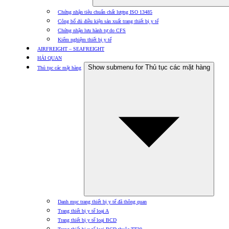
Chứng nhận tiêu chuẩn chất lượng ISO 13485
Công bố đủ điều kiện sản xuất trang thiết bị y tế
Chứng nhận lưu hành tự do CFS
Kiểm nghiệm thiết bị y tế
AIRFREIGHT – SEAFREIGHT
HẢI QUAN
Show submenu for Thủ tục các mặt hàng
Thủ tục các mặt hàng
Danh mục trang thiết bị y tế đã thông quan
Trang thiết bị y tế loại A
Trang thiết bị y tế loại BCD