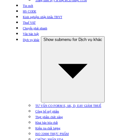
Trang thiết bị y tế loại BCD thuộc TT30
Tin mới
HS CODE
Kinh nghiệm nhập khẩu TBYT
Thuế VAT
Chuyển phát nhanh
Văn bản luật
Show submenu for Dịch vụ khác
Dịch vụ khác
TƯ VẤN CO FORM E, AK, D, EAV GIẢM THUẾ
Công bố mỹ phẩm
Thực phẩm chức năng
Khai báo hóa chất
Kiểm tra chất lượng
ISO 22000 THỰC PHẨM
CHỨNG NHẬN FDA