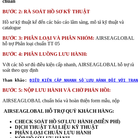
chuẩn
BƯỚC 2: RÀ SOÁT HỒ SƠ KỸ THUẬT
Hồ sơ kỹ thuật kể đến các báo cáo lâm sàng, mô tả kỹ thuật và
catalogue
BƯỚC 3: PHÂN LOẠI VÀ PHÂN NHÓM:
AIRSEAGLOBAL
hỗ trợ Phân loại chuẩn TT 05
BƯỚC 4: PHÂN LUỒNG LƯU HÀNH:
Với các hồ sơ đủ điều kiện cấp nhanh, AIRSEAGLOBAL hỗ trợ rà
soát theo quy định
Tham khảo: 
ĐIỀU KIỆN CẤP NHANH SỐ LƯU HÀNH ĐỐI VỚI TRAN
BƯỚC 5: NỘP LƯU HÀNH VÀ CHỜ PHẢN HỒI:
AIRSEAGLOBAL chuẩn hóa và hoàn thiện form mẫu, nộp
AIRSEAGLOBAL HỖ TRỢ QUÝ KHÁCH HÀNG:
CHECK SOÁT HỒ SƠ LƯU HÀNH (MIỄN PHÍ)
DỊCH THUẬT TÀI LIỆU KỸ THUẬT
PHÂN LOẠI CHUẨN LƯU HÀNH