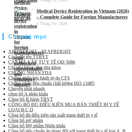
6 Tháng Tư, 2026
Medical Device Registration in Vietnam (2026)
– Complete Guide for Foreign Manufacturers
6 Tháng Tư, 2026
Chuyên mục
AIRFREIGHT – SEAFREIGHT
Cách đặt tên TTBYT
CẤP MÃ VẬT TƯ Y TẾ QĐ 5086
Chỉ nha khoa, tăm nha khoa
CHỨNG NHẬN FDA
Chứng nhận lưu hành tự do CFS
Chứng nhận tiêu chuẩn chất lượng ISO 13485
Chuyển phát nhanh
công bố A nhập khẩu
Công bố B hàng TBYT
CÔNG BỐ ĐỦ ĐIỀU KIỆN MUA BÁN THIẾT BỊ Y TẾ
LOẠI B,C,D
Công bố đủ điều kiện sản xuất trang thiết bị y tế
Công bố mỹ phẩm
Công bố Mỹ phẩm Nhập khẩu
Công bố tiêu chuẩn áp dụng đối với trang thiết bị y tế loại A, B