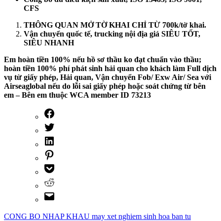
CFS
THÔNG QUAN MỞ TỜ KHAI CHỈ TỪ 700k/tờ khai.
Vận chuyển quốc tế, trucking nội địa giá SIÊU TỐT,
SIÊU NHANH
Em hoàn tiền 100% nếu hồ sơ thầu ko đạt chuẩn vào thầu;
hoàn tiền 100% phí phát sinh hải quan cho khách làm Full dịch
vụ từ giấy phép, Hải quan, Vận chuyển Fob/ Exw Air/ Sea với
Airseaglobal nếu do lỗi sai giấy phép hoặc soát chứng từ bên
em – Bên em thuộc WCA member ID 73213
CONG BO NHAP KHAU may xet nghiem sinh hoa ban tu