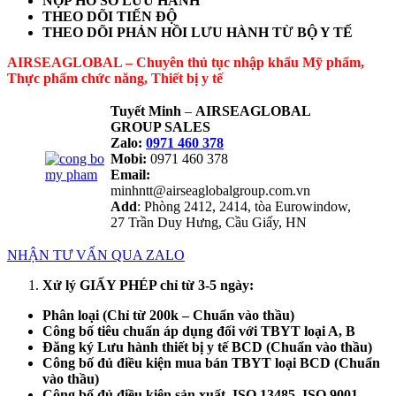
NỘP HỒ SƠ LƯU HÀNH
THEO DÕI TIẾN ĐỘ
THEO DÕI PHẢN HỒI LƯU HÀNH TỪ BỘ Y TẾ
AIRSEAGLOBAL – Chuyên thủ tục nhập khẩu Mỹ phẩm,
Thực phẩm chức năng, Thiết bị y tế
Tuyết Minh
–
AIRSEAGLOBAL
GROUP SALES
Zalo:
0971 460 378
Mobi:
0971 460 378
Email:
minhntt@airseaglobalgroup.com.vn
Add
: Phòng 2412, 2414, tòa Eurowindow,
27 Trần Duy Hưng, Cầu Giấy, HN
NHẬN TƯ VẤN QUA ZALO
Xử lý GIẤY PHÉP chỉ từ 3-5 ngày:
Phân loại (Chỉ từ 200k – Chuẩn vào thầu)
Công bố tiêu chuẩn áp dụng đối với TBYT loại A, B
Đăng ký Lưu hành thiết bị y tế BCD (Chuẩn vào thầu)
Công bố đủ điều kiện mua bán TBYT loại BCD (Chuẩn
vào thầu)
Công bố đủ điều kiện sản xuất, ISO 13485, ISO 9001,