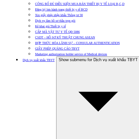
CÔNG BỐ ĐỦ ĐIỀU KIỆN MUA BÁN THIẾT BỊ Y TẾ LOẠI B,C,D
Đăng ký lưu hành trang thiết bị y tế BCD
Xin giấy phép nhập khẩu Thông tư 30
Dịch vụ làm hồ sơ thầu trọn gói
Kê khai giá Thiết bị y tế
CẤP MÃ VẬT TƯ Y TẾ QĐ 5086
CSDT – HỒ SƠ KỸ THUẬT CHUNG ASEAN
HỢP THỨC HÓA LÃNH SỰ – CONSULAR AUTHENTICATION
GIẤY PHÉP QUẢNG CÁO TBYT
Marketing authorization holder service of Medical devices
Show submenu for Dịch vụ xuất khẩu TBYT
Dịch vụ xuất khẩu TBYT