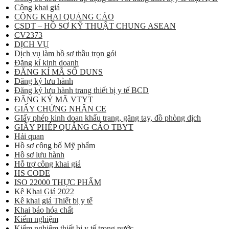
Công khai giá
CÔNG KHAI QUẢNG CÁO
CSDT – HỒ SƠ KỸ THUẬT CHUNG ASEAN
CV2373
DỊCH VỤ
Dịch vụ làm hồ sơ thầu trọn gói
Đăng kí kinh doanh
ĐĂNG KÍ MÃ SỐ DUNS
Đăng ký lưu hành
Đăng ký lưu hành trang thiết bị y tế BCD
ĐĂNG KÝ MÃ VTYT
GIẤY CHỨNG NHẬN CE
GIấy phép kinh doan khẩu trang, găng tay, đồ phòng dịch
GIẤY PHÉP QUẢNG CÁO TBYT
Hải quan
Hồ sơ công bố Mỹ phẩm
Hồ sơ lưu hành
Hỗ trợ công khai giá
HS CODE
ISO 22000 THỰC PHẨM
Kê Khai Giá 2022
Kê khai giá Thiết bị y tế
Khai báo hóa chất
Kiểm nghiệm
Kiểm nghiệm thiết bị y tế trong nước