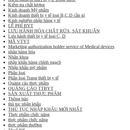
Kiểm tra chất lượng
Kinh doanh Mỹ phẩm
Kinh doanh thiết bị y tế loại B,C,D cần gì
Kinh nghiệm nhập hàng y tế
LỆ PHÍ BYT
LƯU HÀNH HÓA CHẤT RỬA, SÁT KHUẨN
Lưu hành thiết bị y tế loại C, D
MÃ VTYT
Marketing authorization holder service of Medical devices
nhãn hàng hóa
Nhãn khoa
nhập khẩu hàng chính ngạch
Nhập khẩu mỹ phẩm
Phân loại
Phân loại Trang thiết bị y tế
Quảng cáo thực phẩm
QUẢNG CÁO TTBYT
SẢN XUẤT THỰC PHẨM
Thông báo
thủ tục nhập khẩu
THỦ TỤC NHẬP KHẨU MỚI NHẤT
Thực phẩm chức năng
thực phẩm chức năng
thực phẩm thường