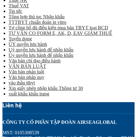
Thuế NK
Thuế VAT
Tin tức
Tổng hợp thủ tục Nhập khẩu
TTTBYT chuẩn đoán in vitro
Tự công bố đủ điều kiện mua bán TBYT loại BCD
TƯ VẤN CO FORM E, AK, D, EAV GIẢM THUẾ
Tuyển dụng
ỦY quyền lưu hành
Uỷ quyền lưu hành để nhập khẩu
Ủy quyền lưu hành để nhập khẩu
Văn bản chỉ đạo điều hành
VĂN BẢN LUẬT
Văn bản pháp luật
Văn bản pháp quy
vào thầu ttbyt
Xin giấy phép nhập khẩu Thông tư 30
xuất khẩu khẩu trang
Liên hệ
CÔNG TY CỔ PHẦN TẬP ĐOÀN AIRSEAGLOBAL
MST: 0105308539