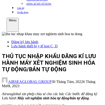
ĐĂNG KÍ MÃ SỐ DUNS
Liên hệ
Tuyển dụng
Menu
Đăng ký lưu hành
Lưu hành thiết bị y tế loại C, D
THỦ TỤC NHẬP KHẨU ĐĂNG KÍ LƯU
HÀNH MÁY XÉT NGHIỆM SINH HÓA
TỰ ĐỘNG/BÁN TỰ ĐỘNG
AIRSEAGLOBAL GROUP
30 Tháng Tám, 2022
6 Tháng
Mười, 2023
Airseaglobal xin phép chia sẻ cho các bác Các bước để đăng ký
Lưu hành
Máy xét nghiệm sinh hóa tự động
/bán tự động
.