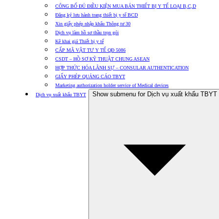
CÔNG BỐ ĐỦ ĐIỀU KIỆN MUA BÁN THIẾT BỊ Y TẾ LOẠI B,C,D
Đăng ký lưu hành trang thiết bị y tế BCD
Xin giấy phép nhập khẩu Thông tư 30
Dịch vụ làm hồ sơ thầu trọn gói
Kê khai giá Thiết bị y tế
CẤP MÃ VẬT TƯ Y TẾ QĐ 5086
CSDT – HỒ SƠ KỸ THUẬT CHUNG ASEAN
HỢP THỨC HÓA LÃNH SỰ – CONSULAR AUTHENTICATION
GIẤY PHÉP QUẢNG CÁO TBYT
Marketing authorization holder service of Medical devices
Show submenu for Dịch vụ xuất khẩu TBYT
Dịch vụ xuất khẩu TBYT