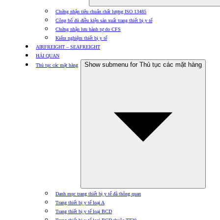
Chứng nhận tiêu chuẩn chất lượng ISO 13485
Công bố đủ điều kiện sản xuất trang thiết bị y tế
Chứng nhận lưu hành tự do CFS
Kiểm nghiệm thiết bị y tế
AIRFREIGHT – SEAFREIGHT
HẢI QUAN
Show submenu for Thủ tục các mặt hàng
Thủ tục các mặt hàng
Danh mục trang thiết bị y tế đã thông quan
Trang thiết bị y tế loại A
Trang thiết bị y tế loại BCD