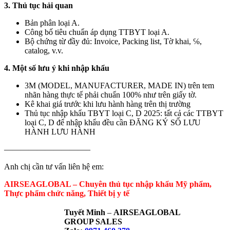
3. Thủ tục hải quan
Bản phân loại A.
Công bố tiêu chuẩn áp dụng TTBYT loại A.
Bộ chứng từ đầy đủ: Invoice, Packing list, Tờ khai, ℅,
catalog, v.v.
4. Một số lưu ý khi nhập khẩu
3M (MODEL, MANUFACTURER, MADE IN) trên tem
nhãn hàng thực tế phải chuẩn 100% như trên giấy tờ.
Kê khai giá trước khi lưu hành hàng trên thị trường
Thủ tục nhập khẩu TBYT loại C, D 2025: tất cả các TTBYT
loại C, D để nhập khẩu đều cần ĐĂNG KÝ SỐ LƯU
HÀNH LƯU HÀNH
——————————–
Anh chị cần tư vấn liên hệ em:
AIRSEAGLOBAL – Chuyên thủ tục nhập khẩu Mỹ phẩm,
Thực phẩm chức năng, Thiết bị y tế
Tuyết Minh
–
AIRSEAGLOBAL
GROUP SALES