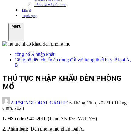
ĐĂNG KÍ MÃ SỐ DUNS
Liên hệ
Tuyển dụng
Menu
công bố A nhập khẩu
Công bố tiêu chuẩn áp dụng đối với trang thiết bị y tế loại A,
B
THỦ TỤC NHẬP KHẨU ĐÈN PHÒNG
MỔ
AIRSEAGLOBAL GROUP
16 Tháng Chín, 2022
19 Tháng
Chín, 2023
1. HS code:
94052010 (Thuế NK 0%; VAT: 5%).
2. Phân loại:
Đèn phòng mổ phân loại A.