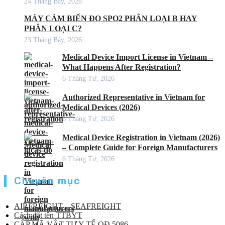
24 Tháng Bảy, 2026
MÁY CẢM BIẾN ĐO SPO2 PHÂN LOẠI B HAY
PHÂN LOẠI C?
23 Tháng Bảy, 2026
Medical Device Import License in Vietnam –
What Happens After Registration?
6 Tháng Tư, 2026
Authorized Representative in Vietnam for
Medical Devices (2026)
6 Tháng Tư, 2026
Medical Device Registration in Vietnam (2026)
– Complete Guide for Foreign Manufacturers
6 Tháng Tư, 2026
Chuyên mục
AIRFREIGHT – SEAFREIGHT
Cách đặt tên TTBYT
CẤP MÃ VẬT TƯ Y TẾ QĐ 5086