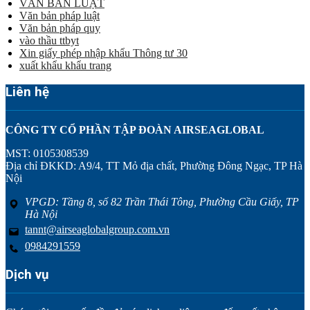
VĂN BẢN LUẬT
Văn bản pháp luật
Văn bản pháp quy
vào thầu ttbyt
Xin giấy phép nhập khẩu Thông tư 30
xuất khẩu khẩu trang
Liên hệ
CÔNG TY CỔ PHẦN TẬP ĐOÀN AIRSEAGLOBAL
MST: 0105308539
Địa chỉ ĐKKD: A9/4, TT Mỏ địa chất, Phường Đông Ngạc, TP Hà
Nội
VPGD: Tầng 8, số 82 Trần Thái Tông, Phường Cầu Giấy, TP
Hà Nội
tannt@airseaglobalgroup.com.vn
0984291559
Dịch vụ