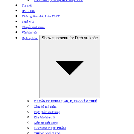
Trang thiết bị y tế loại BCD thuộc TT30
Tin mới
HS CODE
Kinh nghiệm nhập khẩu TBYT
Thuế VAT
Chuyển phát nhanh
Văn bản luật
Show submenu for Dịch vụ khác
Dịch vụ khác
TƯ VẤN CO FORM E, AK, D, EAV GIẢM THUẾ
Công bố mỹ phẩm
Thực phẩm chức năng
Khai báo hóa chất
Kiểm tra chất lượng
ISO 22000 THỰC PHẨM
CHỨNG NHẬN FDA