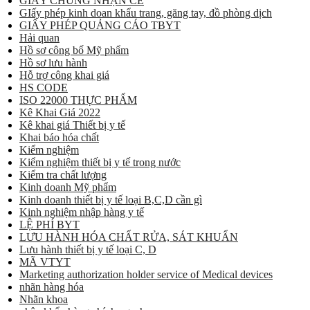
GIẤY CHỨNG NHẬN CE
GIấy phép kinh doan khẩu trang, găng tay, đồ phòng dịch
GIẤY PHÉP QUẢNG CÁO TBYT
Hải quan
Hồ sơ công bố Mỹ phẩm
Hồ sơ lưu hành
Hỗ trợ công khai giá
HS CODE
ISO 22000 THỰC PHẨM
Kê Khai Giá 2022
Kê khai giá Thiết bị y tế
Khai báo hóa chất
Kiểm nghiệm
Kiểm nghiệm thiết bị y tế trong nước
Kiểm tra chất lượng
Kinh doanh Mỹ phẩm
Kinh doanh thiết bị y tế loại B,C,D cần gì
Kinh nghiệm nhập hàng y tế
LỆ PHÍ BYT
LƯU HÀNH HÓA CHẤT RỬA, SÁT KHUẨN
Lưu hành thiết bị y tế loại C, D
MÃ VTYT
Marketing authorization holder service of Medical devices
nhãn hàng hóa
Nhãn khoa