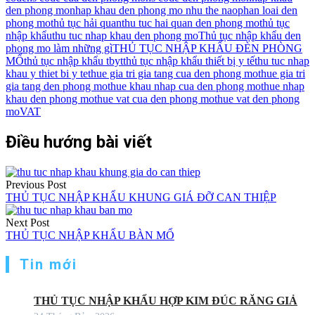
den phong mo
nhap khau den phong mo nhu the nao
phan loai den
phong mo
thủ tục hải quan
thu tuc hai quan den phong mo
thủ tục
nhập khẩu
thu tuc nhap khau den phong mo
Thủ tục nhập khẩu den
phong mo làm những gì
THỦ TỤC NHẬP KHẨU ĐÈN PHÒNG
MỔ
thủ tục nhập khẩu tbyt
thủ tục nhập khẩu thiết bị y tế
thu tuc nhap
khau y thiet bi y te
thue gia tri gia tang cua den phong mo
thue gia tri
gia tang den phong mo
thue khau nhap cua den phong mo
thue nhap
khau den phong mo
thue vat cua den phong mo
thue vat den phong
mo
VAT
Điều hướng bài viết
Previous Post
THỦ TỤC NHẬP KHẨU KHUNG GIÁ ĐỠ CAN THIỆP
Next Post
THỦ TỤC NHẬP KHẨU BÀN MỔ
Tin mới
THỦ TỤC NHẬP KHẨU HỢP KIM ĐÚC RĂNG GIẢ