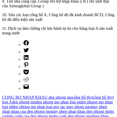
9. Tìm nhà cung cấp, Group Hỗ trợ nhập khẩu y tế ( Hệ sinh thái
của Airseaglobal Group )
10. Sửa các loại công bố A, Công bố đủ đk kinh doanh BCD, Công
bố đủ điều kiện sản xuất
11. Dịch vụ làm chứng chỉ lưu hành tự do cho hàng loại A sản xuất
trong nước
CONG BO NHAP KHAU den phong mo
công bố tbyt
công bố tbyt
loại A
den phong mo
den phong mo phan loai gi
den phong mo phan
loai gì
den phong mo phan loai quy tac may nhom nao
giay phep
nhap khau cua den phong mo
giay phep nhap khau den phong mo
hs
code
hs code cua den phong mo
hs code den phong mo
nhap khau