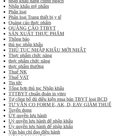
nhập khẩu hàng chính ngạch
Nhập khẩu mỹ phẩm
Phân loại
Phân loại Trang thiết bị y tế
Quảng cáo thực phẩm
QUẢNG CÁO TTBYT
SẢN XUẤT THỰC PHẨM
Thông báo
thủ tục nhập khẩu
THỦ TỤC NHẬP KHẨU MỚI NHẤT
Thực phẩm chức năng
thực phẩm chức năng
thực phẩm thường
Thuế NK
Thuế VAT
Tin tức
Tổng hợp thủ tục Nhập khẩu
TTTBYT chuẩn đoán in vitro
Tự công bố đủ điều kiện mua bán TBYT loại BCD
TƯ VẤN CO FORM E, AK, D, EAV GIẢM THUẾ
Tuyển dụng
ỦY quyền lưu hành
Uỷ quyền lưu hành để nhập khẩu
Ủy quyền lưu hành để nhập khẩu
Văn bản chỉ đạo điều hành