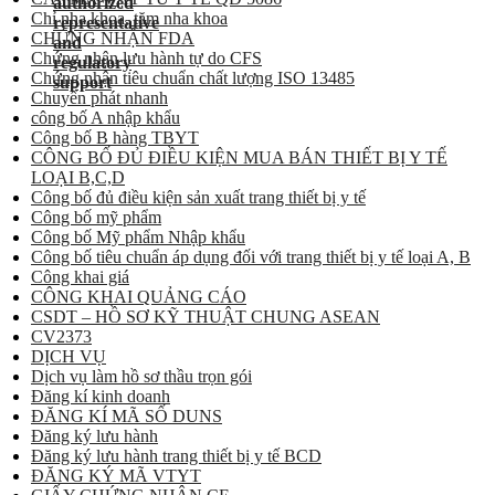
Chỉ nha khoa, tăm nha khoa
CHỨNG NHẬN FDA
Chứng nhận lưu hành tự do CFS
Chứng nhận tiêu chuẩn chất lượng ISO 13485
Chuyển phát nhanh
công bố A nhập khẩu
Công bố B hàng TBYT
CÔNG BỐ ĐỦ ĐIỀU KIỆN MUA BÁN THIẾT BỊ Y TẾ
LOẠI B,C,D
Công bố đủ điều kiện sản xuất trang thiết bị y tế
Công bố mỹ phẩm
Công bố Mỹ phẩm Nhập khẩu
Công bố tiêu chuẩn áp dụng đối với trang thiết bị y tế loại A, B
Công khai giá
CÔNG KHAI QUẢNG CÁO
CSDT – HỒ SƠ KỸ THUẬT CHUNG ASEAN
CV2373
DỊCH VỤ
Dịch vụ làm hồ sơ thầu trọn gói
Đăng kí kinh doanh
ĐĂNG KÍ MÃ SỐ DUNS
Đăng ký lưu hành
Đăng ký lưu hành trang thiết bị y tế BCD
ĐĂNG KÝ MÃ VTYT