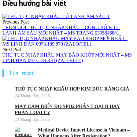
Điều hướng bài viết
Previous Post
TRỌN GÓI THỦ TỤC NHẬP KHẨU – CÔNG BỐ B TỦ
LẠNH ÂM SÂU MỚI NHẤT – MS TRANG 0395646841
Next Post
THỦ TỤC NHẬP KHẨU MÁY BÀO KHỚP MỚI NHẤT – MS
LINH ĐAN 0973.189.870 (ZALO/TEL)
Tin mới
THỦ TỤC NHẬP KHẨU HỢP KIM ĐÚC RĂNG GIẢ
24 Tháng Bảy, 2026
MÁY CẢM BIẾN ĐO SPO2 PHÂN LOẠI B HAY
PHÂN LOẠI C?
23 Tháng Bảy, 2026
Medical Device Import License in Vietnam –
What Happens After Registration?