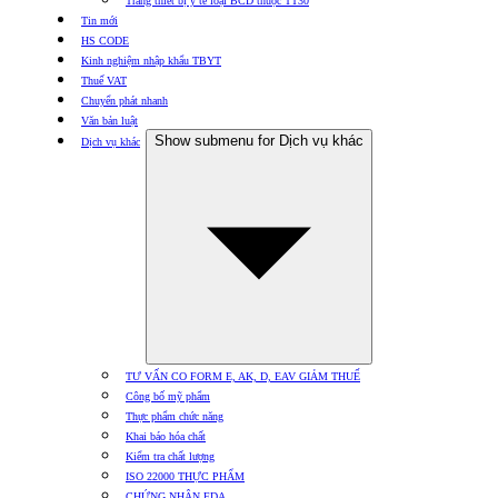
Trang thiết bị y tế loại BCD thuộc TT30
Tin mới
HS CODE
Kinh nghiệm nhập khẩu TBYT
Thuế VAT
Chuyển phát nhanh
Văn bản luật
Show submenu for Dịch vụ khác
Dịch vụ khác
TƯ VẤN CO FORM E, AK, D, EAV GIẢM THUẾ
Công bố mỹ phẩm
Thực phẩm chức năng
Khai báo hóa chất
Kiểm tra chất lượng
ISO 22000 THỰC PHẨM
CHỨNG NHẬN FDA