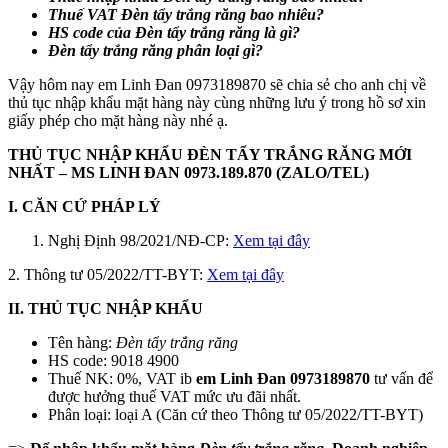
Thuế VAT Đèn tẩy trắng răng bao nhiêu?
HS code của
Đèn tẩy trắng răng
là gì?
Đèn tẩy trắng răng
phân loại gì?
Vậy hôm nay em Linh Đan 0973189870 sẽ chia sẻ cho anh chị về
thủ tục nhập khẩu mặt hàng này cùng những lưu ý trong hồ sơ xin
giấy phép cho mặt hàng này nhé ạ.
THỦ TỤC NHẬP KHẨU ĐÈN TẨY TRẮNG RĂNG MỚI
NHẤT – MS LINH ĐAN 0973.189.870
(ZALO/TEL)
I. CĂN CỨ PHÁP LÝ
Nghị Định 98/2021/NĐ-CP:
Xem tại đây
2. Thông tư 05/2022/TT-BYT:
Xem tại đây
II. THỦ TỤC NHẬP KHẨU
Tên hàng:
Đèn tẩy trắng răng
HS code: 9018 4900
Thuế NK: 0%, VAT ib
em
Linh Đan 0973189870
tư vấn để
được hưởng thuế VAT mức ưu đãi nhất.
Phân loại: loại A (Căn cứ theo Thông tư 05/2022/TT-BYT)