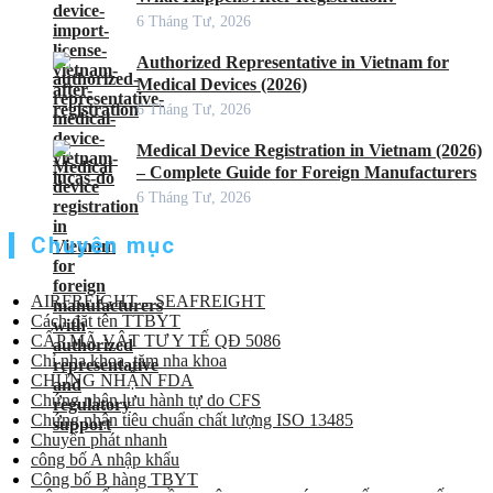
6 Tháng Tư, 2026
Authorized Representative in Vietnam for
Medical Devices (2026)
6 Tháng Tư, 2026
Medical Device Registration in Vietnam (2026)
– Complete Guide for Foreign Manufacturers
6 Tháng Tư, 2026
Chuyên mục
AIRFREIGHT – SEAFREIGHT
Cách đặt tên TTBYT
CẤP MÃ VẬT TƯ Y TẾ QĐ 5086
Chỉ nha khoa, tăm nha khoa
CHỨNG NHẬN FDA
Chứng nhận lưu hành tự do CFS
Chứng nhận tiêu chuẩn chất lượng ISO 13485
Chuyển phát nhanh
công bố A nhập khẩu
Công bố B hàng TBYT