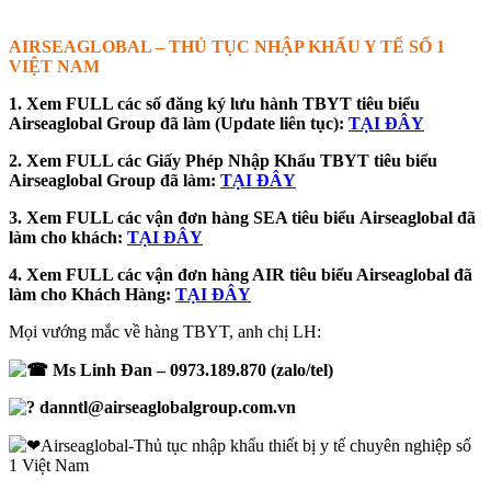
AIRSEAGLOBAL – THỦ TỤC NHẬP KHẨU Y TẾ SỐ 1
VIỆT NAM
1. Xem FULL các số đăng ký lưu hành TBYT tiêu biểu
Airseaglobal Group đã làm (Update liên tục):
TẠI ĐÂY
2. Xem FULL các Giấy Phép Nhập Khẩu TBYT tiêu biểu
Airseaglobal Group đã làm:
TẠI ĐÂY
3. Xem FULL các vận đơn hàng SEA tiêu biểu
Airseaglobal đã
làm cho khách:
TẠI ĐÂY
4. Xem FULL các vận đơn hàng AIR tiêu biểu Airseaglobal đã
làm cho Khách Hàng:
TẠI ĐÂY
Mọi vướng mắc về hàng TBYT, anh chị LH:
Ms Linh Đan – 0973.189.870 (zalo/tel)
danntl@airseaglobalgroup.com.vn
Airseaglobal-Thủ tục nhập khẩu thiết bị y tế chuyên nghiệp số
1 Việt Nam