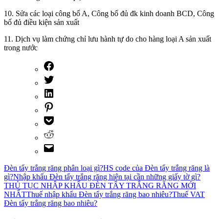
10. Sửa các loại công bố A, Công bố đủ đk kinh doanh BCD, Công
bố đủ điều kiện sản xuất
11. Dịch vụ làm chứng chỉ lưu hành tự do cho hàng loại A sản xuất
trong nước
Đèn tẩy trắng răng phân loại gì?
HS code của Đèn tẩy trắng răng là
gì?
Nhập khẩu Đèn tẩy trắng răng hiện tại cần những giấy tờ gì?
THỦ TỤC NHẬP KHẨU ĐÈN TẨY TRẮNG RĂNG MỚI
NHẤT
Thuế nhập khẩu Đèn tẩy trắng răng bao nhiêu?
Thuế VAT
Đèn tẩy trắng răng bao nhiêu?