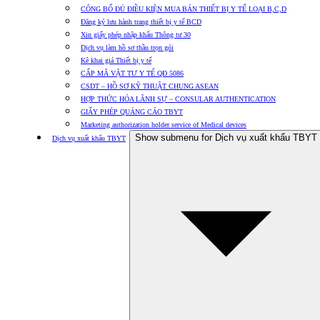
CÔNG BỐ ĐỦ ĐIỀU KIỆN MUA BÁN THIẾT BỊ Y TẾ LOẠI B,C,D
Đăng ký lưu hành trang thiết bị y tế BCD
Xin giấy phép nhập khẩu Thông tư 30
Dịch vụ làm hồ sơ thầu trọn gói
Kê khai giá Thiết bị y tế
CẤP MÃ VẬT TƯ Y TẾ QĐ 5086
CSDT – HỒ SƠ KỸ THUẬT CHUNG ASEAN
HỢP THỨC HÓA LÃNH SỰ – CONSULAR AUTHENTICATION
GIẤY PHÉP QUẢNG CÁO TBYT
Marketing authorization holder service of Medical devices
Show submenu for Dịch vụ xuất khẩu TBYT
Dịch vụ xuất khẩu TBYT