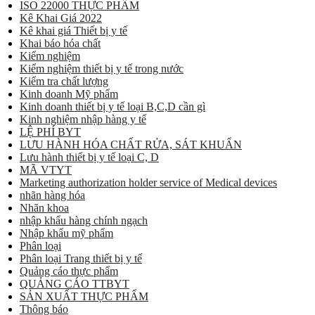
ISO 22000 THỰC PHẨM
Kê Khai Giá 2022
Kê khai giá Thiết bị y tế
Khai báo hóa chất
Kiểm nghiệm
Kiểm nghiệm thiết bị y tế trong nước
Kiểm tra chất lượng
Kinh doanh Mỹ phẩm
Kinh doanh thiết bị y tế loại B,C,D cần gì
Kinh nghiệm nhập hàng y tế
LỆ PHÍ BYT
LƯU HÀNH HÓA CHẤT RỬA, SÁT KHUẨN
Lưu hành thiết bị y tế loại C, D
MÃ VTYT
Marketing authorization holder service of Medical devices
nhãn hàng hóa
Nhãn khoa
nhập khẩu hàng chính ngạch
Nhập khẩu mỹ phẩm
Phân loại
Phân loại Trang thiết bị y tế
Quảng cáo thực phẩm
QUẢNG CÁO TTBYT
SẢN XUẤT THỰC PHẨM
Thông báo