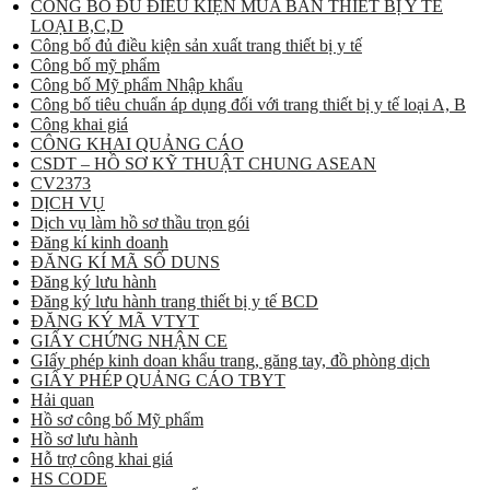
CÔNG BỐ ĐỦ ĐIỀU KIỆN MUA BÁN THIẾT BỊ Y TẾ
LOẠI B,C,D
Công bố đủ điều kiện sản xuất trang thiết bị y tế
Công bố mỹ phẩm
Công bố Mỹ phẩm Nhập khẩu
Công bố tiêu chuẩn áp dụng đối với trang thiết bị y tế loại A, B
Công khai giá
CÔNG KHAI QUẢNG CÁO
CSDT – HỒ SƠ KỸ THUẬT CHUNG ASEAN
CV2373
DỊCH VỤ
Dịch vụ làm hồ sơ thầu trọn gói
Đăng kí kinh doanh
ĐĂNG KÍ MÃ SỐ DUNS
Đăng ký lưu hành
Đăng ký lưu hành trang thiết bị y tế BCD
ĐĂNG KÝ MÃ VTYT
GIẤY CHỨNG NHẬN CE
GIấy phép kinh doan khẩu trang, găng tay, đồ phòng dịch
GIẤY PHÉP QUẢNG CÁO TBYT
Hải quan
Hồ sơ công bố Mỹ phẩm
Hồ sơ lưu hành
Hỗ trợ công khai giá
HS CODE