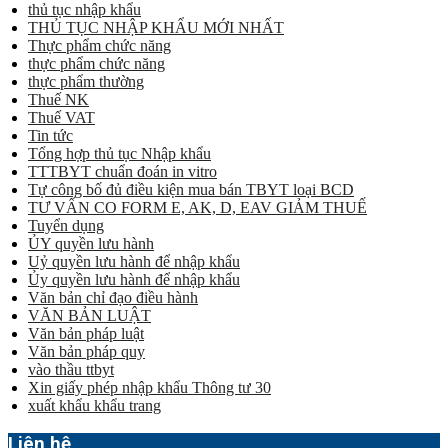
thủ tục nhập khẩu
THỦ TỤC NHẬP KHẨU MỚI NHẤT
Thực phẩm chức năng
thực phẩm chức năng
thực phẩm thường
Thuế NK
Thuế VAT
Tin tức
Tổng hợp thủ tục Nhập khẩu
TTTBYT chuẩn đoán in vitro
Tự công bố đủ điều kiện mua bán TBYT loại BCD
TƯ VẤN CO FORM E, AK, D, EAV GIẢM THUẾ
Tuyển dụng
ỦY quyền lưu hành
Uỷ quyền lưu hành để nhập khẩu
Ủy quyền lưu hành để nhập khẩu
Văn bản chỉ đạo điều hành
VĂN BẢN LUẬT
Văn bản pháp luật
Văn bản pháp quy
vào thầu ttbyt
Xin giấy phép nhập khẩu Thông tư 30
xuất khẩu khẩu trang
Liên hệ