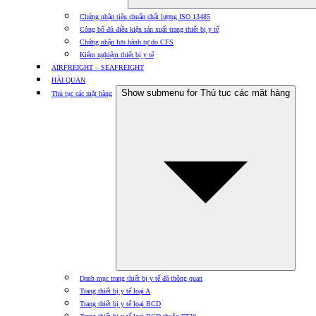
Chứng nhận tiêu chuẩn chất lượng ISO 13485
Công bố đủ điều kiện sản xuất trang thiết bị y tế
Chứng nhận lưu hành tự do CFS
Kiểm nghiệm thiết bị y tế
AIRFREIGHT – SEAFREIGHT
HẢI QUAN
Show submenu for Thủ tục các mặt hàng
Thủ tục các mặt hàng
Danh mục trang thiết bị y tế đã thông quan
Trang thiết bị y tế loại A
Trang thiết bị y tế loại BCD