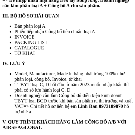
=>
Để nhập khẩu mặt hàng
Đèn tẩy trắng răng
, Doanh nghiệp
cần làm phân loại A + Công bố A cho sản phẩm.
III. BỘ HỒ SƠ HẢI QUAN
Bản phân loại A
Phiếu tiếp nhận Công bố tiêu chuẩn loại A
INVOICE
PACKING LIST
CATALOGUE
TỜ KHAI
IV. LƯU Ý
Model, Manufacturer, Made in hàng phải trùng 100% như
phân loại, công bố, Invoice, tờ khai
TTBYT loại C, D bắt đầu từ năm 2023 muốn nhập khẩu thì
phải có số lưu hành loại C, D
Doanh nghiệp cần làm Công bố đủ điều kiện kinh doanh
TBYT loại BCD trước khi bán sản phẩm ra thị trường và xuất
VAT=> Chi tiết hồ sơ liên hệ
em Linh Đan 0973189870
hỗ
trợ nhé ạ.
V. QUY TRÌNH KHÁCH HÀNG LÀM CÔNG BỐ A/B VỚI
AIRSEAGLOBAL