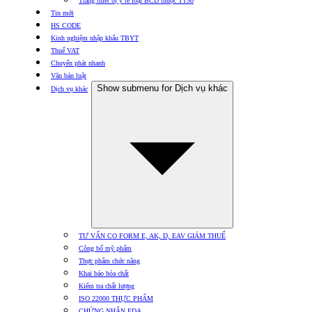
Trang thiết bị y tế loại BCD thuộc TT30
Tin mới
HS CODE
Kinh nghiệm nhập khẩu TBYT
Thuế VAT
Chuyển phát nhanh
Văn bản luật
Show submenu for Dịch vụ khác
Dịch vụ khác
TƯ VẤN CO FORM E, AK, D, EAV GIẢM THUẾ
Công bố mỹ phẩm
Thực phẩm chức năng
Khai báo hóa chất
Kiểm tra chất lượng
ISO 22000 THỰC PHẨM
CHỨNG NHẬN FDA