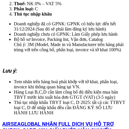
Thuế:
NK 0% – VAT 5%
Phân loại:
C
Thủ tục nhập khẩu
Doanh nghiệp đã có GPNK: GPNK có hiệu lực đến hết
31/12/2024 (Sau đó sẽ phải làm đăng ký lưu hành)
Doanh nghiệp chưa có GPNK: Làm Giấy phép lưu hành
Bộ hồ sơ Invoice, Packing list, Vận đơn, Catalog
Chú ý: 3M (Model, Made in và Manufacturer trên hàng phải
trùng với trên công bố, phân loại, invoice và tờ khai 100%)
Lưu ý:
Tem nhãn trên hàng hoá phải khớp với tờ khai, phân loại,
invoice khi thông quan hàng tại VN.
Hàng Loại B,C,D cần làm công bố đủ điều kiện mua bán
TBYT trước khi xuất hóa đơn GTGT (VAT) (3-5 ngày)
Thủ tục nhập khẩu TBYT loại C, D 2025: tất cả các TTBYT
loại C, D để nhập khẩu đều cần ĐĂNG KÝ SỐ LƯU
HÀNH LƯU HÀNH
AIRSEAGLOBAL NHẬN FULL DỊCH VỤ HỖ TRỢ