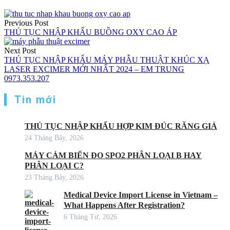
Previous Post
THỦ TỤC NHẬP KHẨU BUỒNG OXY CAO ÁP
Next Post
THỦ TỤC NHẬP KHẨU MÁY PHẪU THUẬT KHÚC XẠ
LASER EXCIMER MỚI NHẤT 2024 – EM TRUNG
0973.353.207
Tin mới
THỦ TỤC NHẬP KHẨU HỢP KIM ĐÚC RĂNG GIẢ
24 Tháng Bảy, 2026
MÁY CẢM BIẾN ĐO SPO2 PHÂN LOẠI B HAY
PHÂN LOẠI C?
23 Tháng Bảy, 2026
Medical Device Import License in Vietnam –
What Happens After Registration?
6 Tháng Tư, 2026