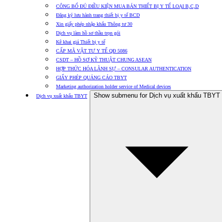
CÔNG BỐ ĐỦ ĐIỀU KIỆN MUA BÁN THIẾT BỊ Y TẾ LOẠI B,C,D
Đăng ký lưu hành trang thiết bị y tế BCD
Xin giấy phép nhập khẩu Thông tư 30
Dịch vụ làm hồ sơ thầu trọn gói
Kê khai giá Thiết bị y tế
CẤP MÃ VẬT TƯ Y TẾ QĐ 5086
CSDT – HỒ SƠ KỸ THUẬT CHUNG ASEAN
HỢP THỨC HÓA LÃNH SỰ – CONSULAR AUTHENTICATION
GIẤY PHÉP QUẢNG CÁO TBYT
Marketing authorization holder service of Medical devices
Show submenu for Dịch vụ xuất khẩu TBYT
Dịch vụ xuất khẩu TBYT