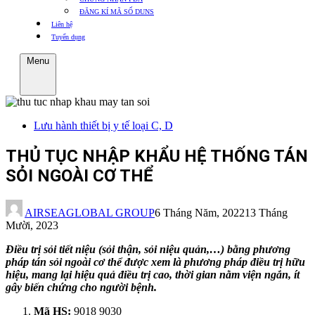
ĐĂNG KÍ MÃ SỐ DUNS
Liên hệ
Tuyển dụng
Menu
Lưu hành thiết bị y tế loại C, D
THỦ TỤC NHẬP KHẨU HỆ THỐNG TÁN
SỎI NGOÀI CƠ THỂ
AIRSEAGLOBAL GROUP
6 Tháng Năm, 2022
13 Tháng
Mười, 2023
Điều trị sỏi tiết niệu (sỏi thận, sỏi niệu quản,…) bằng phương
pháp tán sỏi ngoài cơ thể được xem là phương pháp điều trị hữu
hiệu, mang lại hiệu quả điều trị cao, thời gian nằm viện ngắn, ít
gây biến chứng cho người bệnh.
Mã HS:
9018 9030