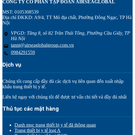
CÔNG TY CỔ PHẦN TẬP ĐOÀN AIRSEAGLOBAL
MST: 0105308539
Địa chỉ ĐKKD: A9/4, TT Mỏ địa chất, Phường Đông Ngạc, TP Hà
Nội
VPGD: Tầng 8, số 82 Trần Thái Tông, Phường Cầu Giấy, TP
Hà Nội
tannt@airseaglobalgroup.com.vn
0984291559
Dịch vụ
Chúng tôi cung cấp đầy đủ các dịch vụ liên quan đến xuất nhập
khẩu trang thiết bị y tế.
Liên hệ ngay với chúng tôi để được tư vấn chi tiết và đầy đủ nhất
Thủ tục các mặt hàng
Danh mục trang thiết bị y tế đã thông quan
Trang thiết bị y tế loại A