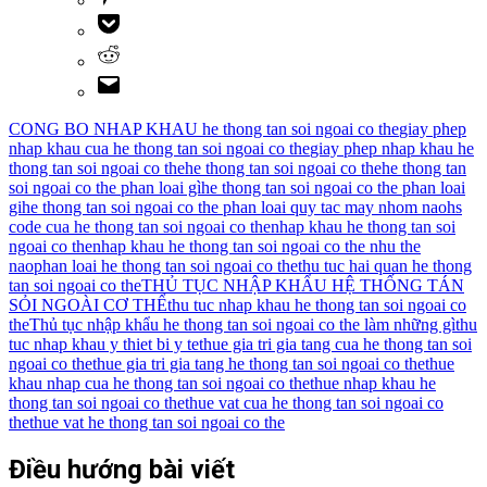
CONG BO NHAP KHAU he thong tan soi ngoai co the
giay phep
nhap khau cua he thong tan soi ngoai co the
giay phep nhap khau he
thong tan soi ngoai co the
he thong tan soi ngoai co the
he thong tan
soi ngoai co the phan loai gì
he thong tan soi ngoai co the phan loai
gi
he thong tan soi ngoai co the phan loai quy tac may nhom nao
hs
code cua he thong tan soi ngoai co the
nhap khau he thong tan soi
ngoai co the
nhap khau he thong tan soi ngoai co the nhu the
nao
phan loai he thong tan soi ngoai co the
thu tuc hai quan he thong
tan soi ngoai co the
THỦ TỤC NHẬP KHẨU HỆ THỐNG TÁN
SỎI NGOÀI CƠ THỂ
thu tuc nhap khau he thong tan soi ngoai co
the
Thủ tục nhập khẩu he thong tan soi ngoai co the làm những gì
thu
tuc nhap khau y thiet bi y te
thue gia tri gia tang cua he thong tan soi
ngoai co the
thue gia tri gia tang he thong tan soi ngoai co the
thue
khau nhap cua he thong tan soi ngoai co the
thue nhap khau he
thong tan soi ngoai co the
thue vat cua he thong tan soi ngoai co
the
thue vat he thong tan soi ngoai co the
Điều hướng bài viết