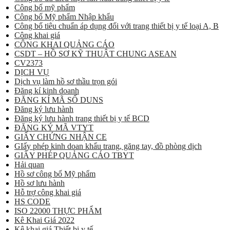
Công bố mỹ phẩm
Công bố Mỹ phẩm Nhập khẩu
Công bố tiêu chuẩn áp dụng đối với trang thiết bị y tế loại A, B
Công khai giá
CÔNG KHAI QUẢNG CÁO
CSDT – HỒ SƠ KỸ THUẬT CHUNG ASEAN
CV2373
DỊCH VỤ
Dịch vụ làm hồ sơ thầu trọn gói
Đăng kí kinh doanh
ĐĂNG KÍ MÃ SỐ DUNS
Đăng ký lưu hành
Đăng ký lưu hành trang thiết bị y tế BCD
ĐĂNG KÝ MÃ VTYT
GIẤY CHỨNG NHẬN CE
GIấy phép kinh doan khẩu trang, găng tay, đồ phòng dịch
GIẤY PHÉP QUẢNG CÁO TBYT
Hải quan
Hồ sơ công bố Mỹ phẩm
Hồ sơ lưu hành
Hỗ trợ công khai giá
HS CODE
ISO 22000 THỰC PHẨM
Kê Khai Giá 2022
Kê khai giá Thiết bị y tế