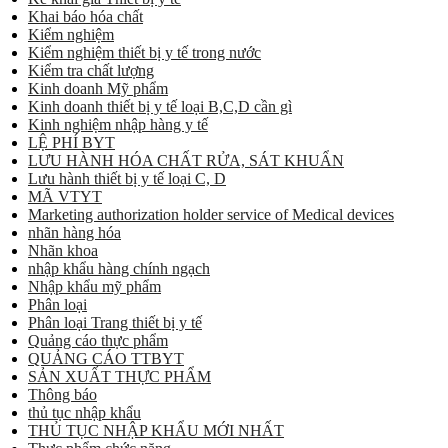
Khai báo hóa chất
Kiểm nghiệm
Kiểm nghiệm thiết bị y tế trong nước
Kiểm tra chất lượng
Kinh doanh Mỹ phẩm
Kinh doanh thiết bị y tế loại B,C,D cần gì
Kinh nghiệm nhập hàng y tế
LỆ PHÍ BYT
LƯU HÀNH HÓA CHẤT RỬA, SÁT KHUẨN
Lưu hành thiết bị y tế loại C, D
MÃ VTYT
Marketing authorization holder service of Medical devices
nhãn hàng hóa
Nhãn khoa
nhập khẩu hàng chính ngạch
Nhập khẩu mỹ phẩm
Phân loại
Phân loại Trang thiết bị y tế
Quảng cáo thực phẩm
QUẢNG CÁO TTBYT
SẢN XUẤT THỰC PHẨM
Thông báo
thủ tục nhập khẩu
THỦ TỤC NHẬP KHẨU MỚI NHẤT