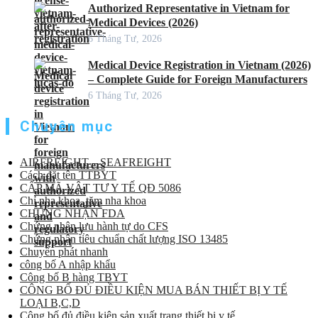
Authorized Representative in Vietnam for
Medical Devices (2026)
6 Tháng Tư, 2026
Medical Device Registration in Vietnam (2026)
– Complete Guide for Foreign Manufacturers
6 Tháng Tư, 2026
Chuyên mục
AIRFREIGHT – SEAFREIGHT
Cách đặt tên TTBYT
CẤP MÃ VẬT TƯ Y TẾ QĐ 5086
Chỉ nha khoa, tăm nha khoa
CHỨNG NHẬN FDA
Chứng nhận lưu hành tự do CFS
Chứng nhận tiêu chuẩn chất lượng ISO 13485
Chuyển phát nhanh
công bố A nhập khẩu
Công bố B hàng TBYT
CÔNG BỐ ĐỦ ĐIỀU KIỆN MUA BÁN THIẾT BỊ Y TẾ
LOẠI B,C,D
Công bố đủ điều kiện sản xuất trang thiết bị y tế