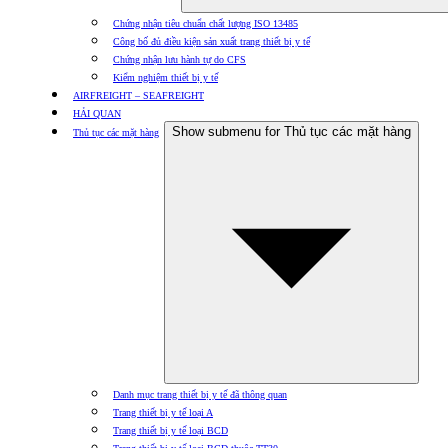
Chứng nhận tiêu chuẩn chất lượng ISO 13485
Công bố đủ điều kiện sản xuất trang thiết bị y tế
Chứng nhận lưu hành tự do CFS
Kiểm nghiệm thiết bị y tế
AIRFREIGHT – SEAFREIGHT
HẢI QUAN
Show submenu for Thủ tục các mặt hàng
Thủ tục các mặt hàng
Danh mục trang thiết bị y tế đã thông quan
Trang thiết bị y tế loại A
Trang thiết bị y tế loại BCD