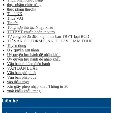
Thực phẩm chức năng
thực phẩm chức năng
thực phẩm thường
Thuế NK
Thuế VAT
Tin tức
Tổng hợp thủ tục Nhập khẩu
TTTBYT chuẩn đoán in vitro
Tự công bố đủ điều kiện mua bán TBYT loại BCD
TƯ VẤN CO FORM E, AK, D, EAV GIẢM THUẾ
Tuyển dụng
ỦY quyền lưu hành
Uỷ quyền lưu hành để nhập khẩu
Ủy quyền lưu hành để nhập khẩu
Văn bản chỉ đạo điều hành
VĂN BẢN LUẬT
Văn bản pháp luật
Văn bản pháp quy
vào thầu ttbyt
Xin giấy phép nhập khẩu Thông tư 30
xuất khẩu khẩu trang
Liên hệ