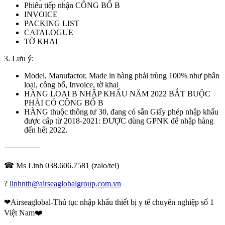
Phiếu tiếp nhận CÔNG BỐ B
INVOICE
PACKING LIST
CATALOGUE
TỜ KHAI
3. Lưu ý:
Model, Manufactor, Made in hàng phải trùng 100% như phân
loại, công bố, Invoice, tờ khai
HÀNG LOẠI B NHẬP KHẨU NĂM 2022 BẮT BUỘC
PHẢI CÓ CÔNG BỐ B
HÀNG thuộc thông tư 30, đang có sẵn Giấy phép nhập khẩu
được cấp từ 2018-2021: ĐƯỢC dùng GPNK để nhập hàng
đến hết 2022.
————–
☎ Ms Linh 038.606.7581 (zalo/tel)
?
linhnth@airseaglobalgroup.com.vn
❤Airseaglobal-Thủ tục nhập khẩu thiết bị y tế chuyên nghiệp số 1
Việt Nam❤️