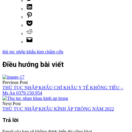
thủ tục nhập khẩu kim châm cứu
Điều hướng bài viết
Previous Post
THỦ TỤC NHẬP KHẨU CHỈ KHÂU Y TẾ KHÔNG TIÊU –
Ms An 0379.150.954
Next Post
THỦ TỤC NHẬP KHẨU KÍNH ÁP TRÒNG NĂM 2022
Trả lời
Email của bạn sẽ không được hiển thị công khai.