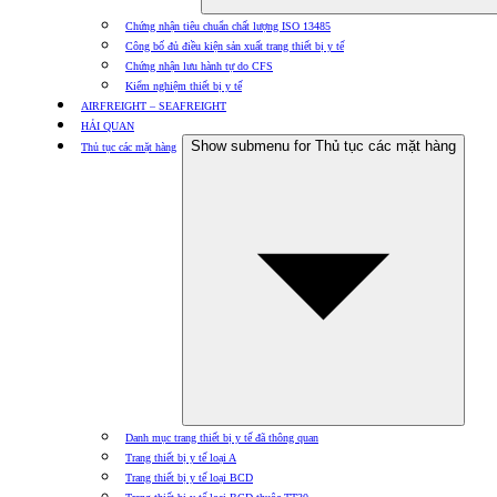
Chứng nhận tiêu chuẩn chất lượng ISO 13485
Công bố đủ điều kiện sản xuất trang thiết bị y tế
Chứng nhận lưu hành tự do CFS
Kiểm nghiệm thiết bị y tế
AIRFREIGHT – SEAFREIGHT
HẢI QUAN
Show submenu for Thủ tục các mặt hàng
Thủ tục các mặt hàng
Danh mục trang thiết bị y tế đã thông quan
Trang thiết bị y tế loại A
Trang thiết bị y tế loại BCD