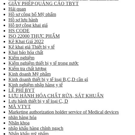
GIẤY PHÉP QUẢNG CÁO TBYT
Hải quan
Hồ sơ công bố Mỹ phẩm
Hồ sơ lưu hành
Hỗ trợ công khai giá
HS CODE
ISO 22000 THỰC PHẨM
Kê Khai Giá 2022
Kê khai giá Thiết bị y tế
Khai báo hóa chất
Kiểm nghiệm
Kiểm nghiệm thiết bị y tế trong nước
Kiểm tra chất lượng
Kinh doanh Mỹ phẩm
Kinh doanh thiết bị y tế loại B,C,D cần gì
Kinh nghiệm nhập hàng y tế
LỆ PHÍ BYT
LƯU HÀNH HÓA CHẤT RỬA, SÁT KHUẨN
Lưu hành thiết bị y tế loại C, D
MÃ VTYT
Marketing authorization holder service of Medical devices
nhãn hàng hóa
Nhãn khoa
nhập khẩu hàng chính ngạch
Nhập khẩu mỹ phẩm