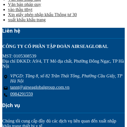
Văn bản pháp quy
vào thầu ttbyt
Xin giấy phép nhập khẩu Thông tư 30
xuất khẩu khẩu trang
Liên hệ
CÔNG TY CỔ PHẦN TẬP ĐOÀN AIRSEAGLOBAL
MST: 0105308539
Địa chỉ ĐKKD: A9/4, TT Mỏ địa chất, Phường Đông Ngạc, TP Hà
Nội
VPGD: Tầng 8, số 82 Trần Thái Tông, Phường Cầu Giấy, TP
Hà Nội
tannt@airseaglobalgroup.com.vn
0984291559
Dịch vụ
Chúng tôi cung cấp đầy đủ các dịch vụ liên quan đến xuất nhập
khẩu trang thiết bị y tế.