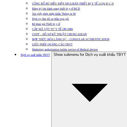
CÔNG BỐ ĐỦ ĐIỀU KIỆN MUA BÁN THIẾT BỊ Y TẾ LOẠI B,C,D
Đăng ký lưu hành trang thiết bị y tế BCD
Xin giấy phép nhập khẩu Thông tư 30
Dịch vụ làm hồ sơ thầu trọn gói
Kê khai giá Thiết bị y tế
CẤP MÃ VẬT TƯ Y TẾ QĐ 5086
CSDT – HỒ SƠ KỸ THUẬT CHUNG ASEAN
HỢP THỨC HÓA LÃNH SỰ – CONSULAR AUTHENTICATION
GIẤY PHÉP QUẢNG CÁO TBYT
Marketing authorization holder service of Medical devices
Show submenu for Dịch vụ xuất khẩu TBYT
Dịch vụ xuất khẩu TBYT