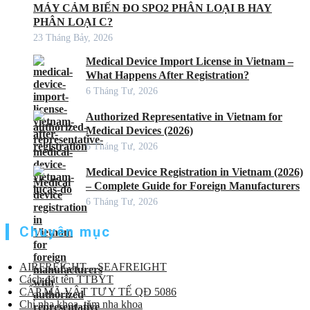
MÁY CẢM BIẾN ĐO SPO2 PHÂN LOẠI B HAY
PHÂN LOẠI C?
23 Tháng Bảy, 2026
Medical Device Import License in Vietnam –
What Happens After Registration?
6 Tháng Tư, 2026
Authorized Representative in Vietnam for
Medical Devices (2026)
6 Tháng Tư, 2026
Medical Device Registration in Vietnam (2026)
– Complete Guide for Foreign Manufacturers
6 Tháng Tư, 2026
Chuyên mục
AIRFREIGHT – SEAFREIGHT
Cách đặt tên TTBYT
CẤP MÃ VẬT TƯ Y TẾ QĐ 5086
Chỉ nha khoa, tăm nha khoa