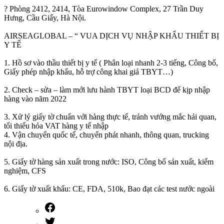
? Phòng 2412, 2414, Tòa Eurowindow Complex, 27 Trần Duy
Hưng, Cầu Giấy, Hà Nội.
AIRSEAGLOBAL – “ VUA DỊCH VỤ NHẬP KHẨU THIẾT BỊ
Y TẾ
1. Hồ sơ vào thầu thiết bị y tế ( Phân loại nhanh 2-3 tiếng, Công bố,
Giấy phép nhập khẩu, hỗ trợ công khai giá TBYT…)
2. Check – sửa – làm mới lưu hành TBYT loại BCD để kịp nhập
hàng vào năm 2022
3. Xử lý giấy tờ chuẩn với hàng thực tế, tránh vướng mắc hải quan,
tối thiểu hóa VAT hàng y tế nhập
4. Vận chuyển quốc tế, chuyển phát nhanh, thông quan, trucking
nội địa.
5. Giấy tờ hàng sản xuất trong nước: ISO, Công bố sản xuất, kiểm
nghiệm, CFS
6. Giấy tờ xuất khẩu: CE, FDA, 510k, Bao đạt các test nước ngoài