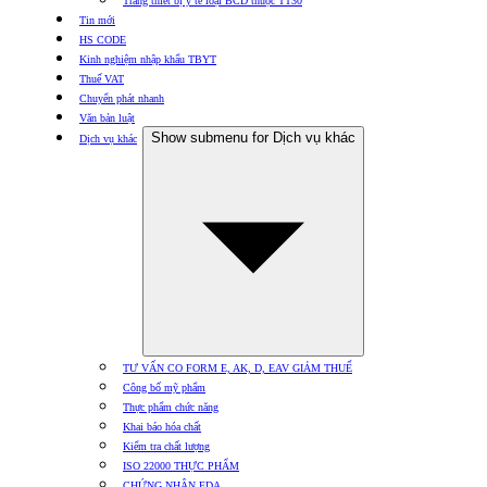
Trang thiết bị y tế loại BCD thuộc TT30
Tin mới
HS CODE
Kinh nghiệm nhập khẩu TBYT
Thuế VAT
Chuyển phát nhanh
Văn bản luật
Show submenu for Dịch vụ khác
Dịch vụ khác
TƯ VẤN CO FORM E, AK, D, EAV GIẢM THUẾ
Công bố mỹ phẩm
Thực phẩm chức năng
Khai báo hóa chất
Kiểm tra chất lượng
ISO 22000 THỰC PHẨM
CHỨNG NHẬN FDA