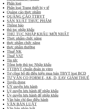
Phân loại
Phân loại Trang thiết bị y tế
Quảng cáo thực phẩm
QUẢNG CÁO TTBYT
SẢN XUẤT THỰC PHẨM
Thông báo
thủ tục nhập khẩu
THỦ TỤC NHẬP KHẨU MỚI NHẤT
Thực phẩm chức năng
thực phẩm chức năng
thực phẩm thường
Thuế NK
Thuế VAT
Tin tức
Tổng hợp thủ tục Nhập khẩu
TTTBYT chuẩn đoán in vitro
Tự công bố đủ điều kiện mua bán TBYT loại BCD
TƯ VẤN CO FORM E, AK, D, EAV GIẢM THUẾ
Tuyển dụng
ỦY quyền lưu hành
Uỷ quyền lưu hành để nhập khẩu
Ủy quyền lưu hành để nhập khẩu
Văn bản chỉ đạo điều hành
VĂN BẢN LUẬT
Văn bản pháp luật