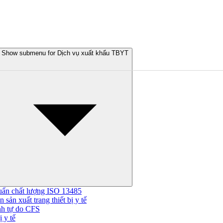
Show submenu for Dịch vụ xuất khẩu TBYT
uẩn chất lượng ISO 13485
 sản xuất trang thiết bị y tế
nh tự do CFS
 y tế