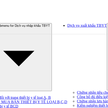
Dịch vụ xuất khẩu TBYT
bmenu for Dịch vụ nhập khẩu TBYT
Chứng nhận tiêu ch
Công bố đủ điều kiện
 với trang thiết bị y tế loại A, B
Chứng nhận lưu hà
MUA BÁN THIẾT BỊ Y TẾ LOẠI B,C,D
Kiểm nghiệm thiết bị
 bị y tế BCD