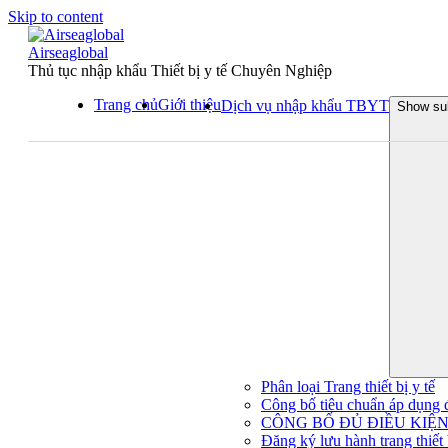
Skip to content
Airseaglobal
Thủ tục nhập khẩu Thiết bị y tế Chuyên Nghiệp
Trang chủ
Giới thiệu
Dịch vụ nhập khẩu TBYT
Show su
Phân loại Trang thiết bị y tế
Công bố tiêu chuẩn áp dụng đối
CÔNG BỐ ĐỦ ĐIỀU KIỆN 
Đăng ký lưu hành trang thiết