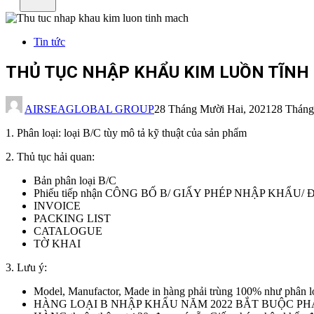
Tin tức
THỦ TỤC NHẬP KHẨU KIM LUỒN TĨNH
AIRSEAGLOBAL GROUP
28 Tháng Mười Hai, 2021
28 Tháng
1. Phân loại: loại B/C tùy mô tả kỹ thuật của sản phẩm
2. Thủ tục hải quan:
Bản phân loại B/C
Phiếu tiếp nhận CÔNG BỐ B/ GIẤY PHÉP NHẬP KHẨU
INVOICE
PACKING LIST
CATALOGUE
TỜ KHAI
3. Lưu ý:
Model, Manufactor, Made in hàng phải trùng 100% như phân loạ
HÀNG LOẠI B NHẬP KHẨU NĂM 2022 BẮT BUỘC PH