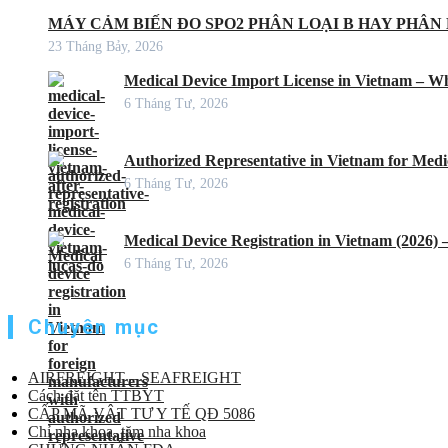
MÁY CẢM BIẾN ĐO SPO2 PHÂN LOẠI B HAY PHÂN 
23 Tháng Bảy, 2026
Medical Device Import License in Vietnam – Wh
6 Tháng Tư, 2026
Authorized Representative in Vietnam for Medic
6 Tháng Tư, 2026
Medical Device Registration in Vietnam (2026)
6 Tháng Tư, 2026
Chuyên mục
AIRFREIGHT – SEAFREIGHT
Cách đặt tên TTBYT
CẤP MÃ VẬT TƯ Y TẾ QĐ 5086
Chỉ nha khoa, tăm nha khoa