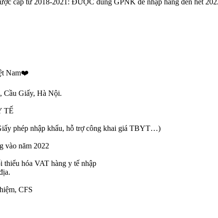
 được cấp từ 2018-2021: ĐƯỢC dùng GPNK để nhập hàng đến hết 202
iệt Nam❤️
 Cầu Giấy, Hà Nội.
Y TẾ
ố, Giấy phép nhập khẩu, hỗ trợ công khai giá TBYT…)
ng vào năm 2022
ối thiểu hóa VAT hàng y tế nhập
địa.
nghiệm, CFS