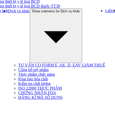
ng thiết bị y tế loại BCD
ng thiết bị y tế loại BCD thuộc TT30
 luật
Liên 
Dịch vụ khác
Show submenu for Dịch vụ khác
TƯ VẤN CO FORM E, AK, D, EAV GIẢM THUẾ
Công bố mỹ phẩm
Thực phẩm chức năng
Khai báo hóa chất
Kiểm tra chất lượng
ISO 22000 THỰC PHẨM
CHỨNG NHẬN FDA
ĐĂNG KÍ MÃ SỐ DUNS