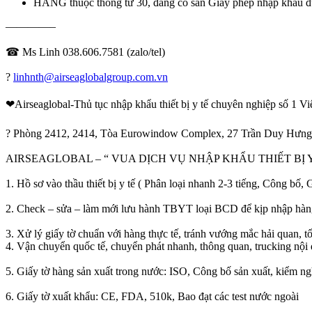
HÀNG thuộc thông tư 30, đang có sẵn Giấy phép nhập khẩu
————–
☎ Ms Linh 038.606.7581 (zalo/tel)
?
linhnth@airseaglobalgroup.com.vn
❤Airseaglobal-Thủ tục nhập khẩu thiết bị y tế chuyên nghiệp số 1 V
? Phòng 2412, 2414, Tòa Eurowindow Complex, 27 Trần Duy Hưng,
AIRSEAGLOBAL – “ VUA DỊCH VỤ NHẬP KHẨU THIẾT BỊ 
1. Hồ sơ vào thầu thiết bị y tế ( Phân loại nhanh 2-3 tiếng, Công b
2. Check – sửa – làm mới lưu hành TBYT loại BCD để kịp nhập hà
3. Xử lý giấy tờ chuẩn với hàng thực tế, tránh vướng mắc hải quan, t
4. Vận chuyển quốc tế, chuyển phát nhanh, thông quan, trucking nội 
5. Giấy tờ hàng sản xuất trong nước: ISO, Công bố sản xuất, kiểm 
6. Giấy tờ xuất khẩu: CE, FDA, 510k, Bao đạt các test nước ngoài