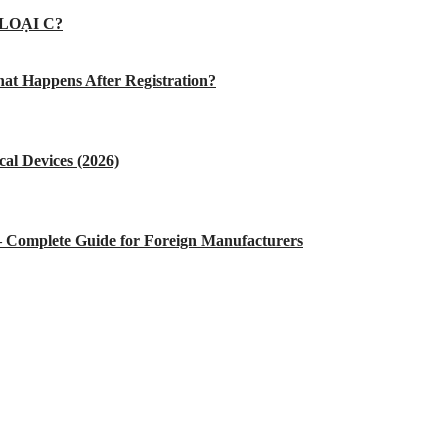
LOẠI C?
at Happens After Registration?
al Devices (2026)
 – Complete Guide for Foreign Manufacturers