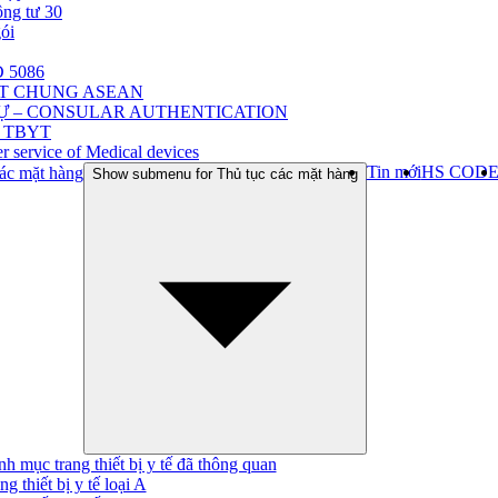
ông tư 30
gói
 5086
ẬT CHUNG ASEAN
Ự – CONSULAR AUTHENTICATION
 TBYT
r service of Medical devices
Tin mới
HS COD
ác mặt hàng
Show submenu for Thủ tục các mặt hàng
h mục trang thiết bị y tế đã thông quan
ng thiết bị y tế loại A