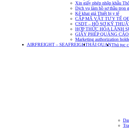
Xin giấy phép nhập khẩu Th
Dịch vụ làm hồ sơ thầu trọn 
Kê khai giá Thiết bị y tế
CẤP MÃ VẬT TƯ Y TẾ QĐ
CSDT – HỒ SƠ KỸ THU
HỢP THỨC HÓA LÃNH S
GIẤY PHÉP QUẢNG CÁO
Marketing authorization holde
AIRFREIGHT – SEAFREIGHT
HẢI QUAN
Thủ tục c
Dan
Tra