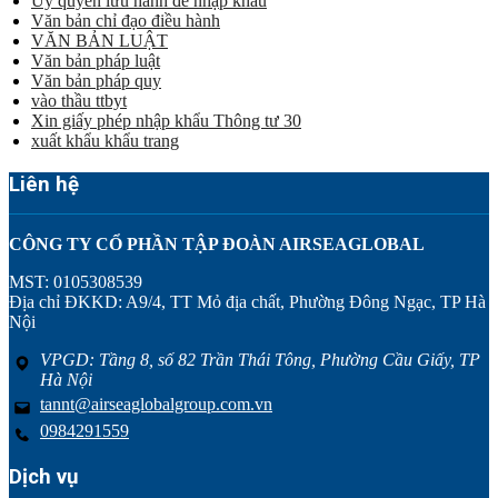
Ủy quyền lưu hành để nhập khẩu
Văn bản chỉ đạo điều hành
VĂN BẢN LUẬT
Văn bản pháp luật
Văn bản pháp quy
vào thầu ttbyt
Xin giấy phép nhập khẩu Thông tư 30
xuất khẩu khẩu trang
Liên hệ
CÔNG TY CỔ PHẦN TẬP ĐOÀN AIRSEAGLOBAL
MST: 0105308539
Địa chỉ ĐKKD: A9/4, TT Mỏ địa chất, Phường Đông Ngạc, TP Hà
Nội
VPGD: Tầng 8, số 82 Trần Thái Tông, Phường Cầu Giấy, TP
Hà Nội
tannt@airseaglobalgroup.com.vn
0984291559
Dịch vụ