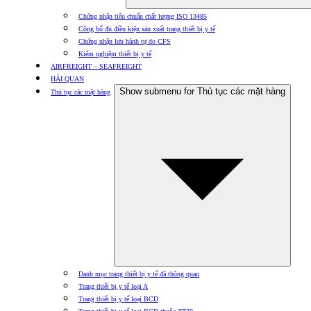
Chứng nhận tiêu chuẩn chất lượng ISO 13485
Công bố đủ điều kiện sản xuất trang thiết bị y tế
Chứng nhận lưu hành tự do CFS
Kiểm nghiệm thiết bị y tế
AIRFREIGHT – SEAFREIGHT
HẢI QUAN
Show submenu for Thủ tục các mặt hàng
Thủ tục các mặt hàng
Danh mục trang thiết bị y tế đã thông quan
Trang thiết bị y tế loại A
Trang thiết bị y tế loại BCD