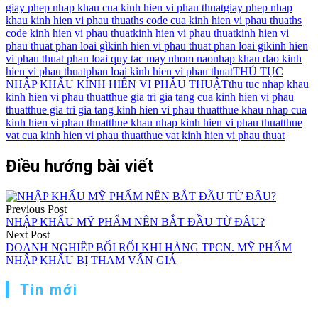
giay phep nhap khau cua kinh hien vi phau thuat
giay phep nhap
khau kinh hien vi phau thuat
hs code cua kinh hien vi phau thuat
hs
code kinh hien vi phau thuat
kinh hien vi phau thuat
kinh hien vi
phau thuat phan loai gì
kinh hien vi phau thuat phan loai gi
kinh hien
vi phau thuat phan loai quy tac may nhom nao
nhap khau dao kinh
hien vi phau thuat
phan loai kinh hien vi phau thuat
THỦ TỤC
NHẬP KHẨU KÍNH HIỂN VI PHẪU THUẬT
thu tuc nhap khau
kinh hien vi phau thuat
thue gia tri gia tang cua kinh hien vi phau
thuat
thue gia tri gia tang kinh hien vi phau thuat
thue khau nhap cua
kinh hien vi phau thuat
thue khau nhap kinh hien vi phau thuat
thue
vat cua kinh hien vi phau thuat
thue vat kinh hien vi phau thuat
Điều hướng bài viết
Previous Post
NHẬP KHẨU MỸ PHẨM NÊN BẮT ĐẦU TỪ ĐÂU?
Next Post
DOANH NGHIÊP BỐI RỐI KHI HÀNG TPCN. MỸ PHẨM
NHẬP KHẨU BỊ THAM VẤN GIÁ
Tin mới