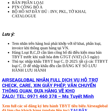
BẢN PHÂN LOẠI
PTN CÔNG BỐ A
BỘ HỒ SƠ ĐẦY ĐỦ : INV, PKL, TỜ KHAI,
CATALOGUE
Lưu ý:
Tem nhãn trên hàng hoá phải khớp với tờ khai, phân loại,
invoice khi thông quan hàng tại VN.
Hàng Loại B,C,D cần làm công bố đủ điều kiện mua bán
TBYT trước khi xuất hóa đơn GTGT (VAT) (3-5 ngày)
Thủ tục nhập khẩu TBYT loại C, D 2025: tất cả các TTBYT
loại C, D để nhập khẩu đều cần ĐĂNG KÝ SỐ LƯU
HÀNH LƯU HÀNH
AIRSEAGLOBAL NHẬN FULL DỊCH VỤ HỖ TRỢ
CHECK, CARE, XIN GIẤY PHÉP, VẬN CHUYỂN
THÔNG QUAN, ĐƯA HÀNG VỀ KHO
ZALO/ TEL: 0971 460 378 – Ms Tuyết Minh
Xem full các số đăng ký lưu hành TBYT tiêu biểu Airseaglobal
đã làm cho khách hàng (update liên tục)
TẠI ĐÂY