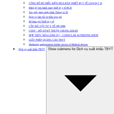
CÔNG BỐ ĐỦ ĐIỀU KIỆN MUA BÁN THIẾT BỊ Y TẾ LOẠI B,C,D
Đăng ký lưu hành trang thiết bị y tế BCD
Xin giấy phép nhập khẩu Thông tư 30
Dịch vụ làm hồ sơ thầu trọn gói
Kê khai giá Thiết bị y tế
CẤP MÃ VẬT TƯ Y TẾ QĐ 5086
CSDT – HỒ SƠ KỸ THUẬT CHUNG ASEAN
HỢP THỨC HÓA LÃNH SỰ – CONSULAR AUTHENTICATION
GIẤY PHÉP QUẢNG CÁO TBYT
Marketing authorization holder service of Medical devices
Show submenu for Dịch vụ xuất khẩu TBYT
Dịch vụ xuất khẩu TBYT