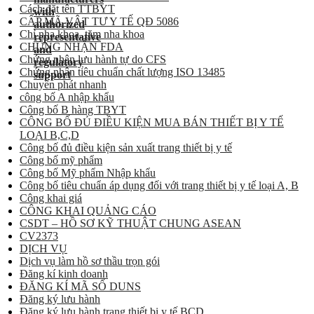
Cách đặt tên TTBYT
CẤP MÃ VẬT TƯ Y TẾ QĐ 5086
Chỉ nha khoa, tăm nha khoa
CHỨNG NHẬN FDA
Chứng nhận lưu hành tự do CFS
Chứng nhận tiêu chuẩn chất lượng ISO 13485
Chuyển phát nhanh
công bố A nhập khẩu
Công bố B hàng TBYT
CÔNG BỐ ĐỦ ĐIỀU KIỆN MUA BÁN THIẾT BỊ Y TẾ
LOẠI B,C,D
Công bố đủ điều kiện sản xuất trang thiết bị y tế
Công bố mỹ phẩm
Công bố Mỹ phẩm Nhập khẩu
Công bố tiêu chuẩn áp dụng đối với trang thiết bị y tế loại A, B
Công khai giá
CÔNG KHAI QUẢNG CÁO
CSDT – HỒ SƠ KỸ THUẬT CHUNG ASEAN
CV2373
DỊCH VỤ
Dịch vụ làm hồ sơ thầu trọn gói
Đăng kí kinh doanh
ĐĂNG KÍ MÃ SỐ DUNS
Đăng ký lưu hành
Đăng ký lưu hành trang thiết bị y tế BCD