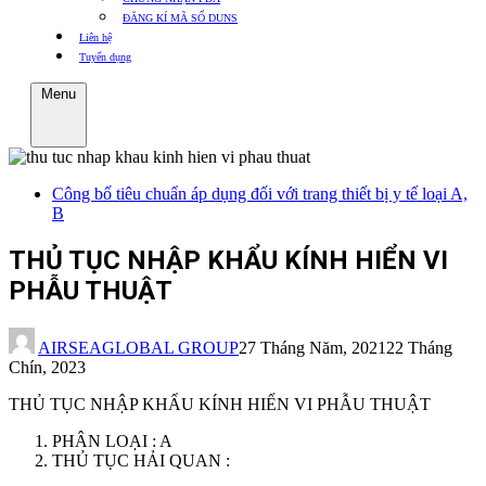
ĐĂNG KÍ MÃ SỐ DUNS
Liên hệ
Tuyển dụng
Menu
Công bố tiêu chuẩn áp dụng đối với trang thiết bị y tế loại A,
B
THỦ TỤC NHẬP KHẨU KÍNH HIỂN VI
PHẪU THUẬT
AIRSEAGLOBAL GROUP
27 Tháng Năm, 2021
22 Tháng
Chín, 2023
THỦ TỤC NHẬP KHẨU KÍNH HIỂN VI PHẪU THUẬT
PHÂN LOẠI : A
THỦ TỤC HẢI QUAN :