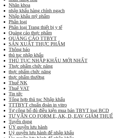
Nhãn khoa
nhập khẩu hàng chính ngạch
Nhập khẩu mỹ phẩm
Phân loại
Phân loại Trang thiết bị y tế
Quảng cáo thực phẩm
QUẢNG CÁO TTBYT
SẢN XUẤT THỰC PHẨM
Thông báo
thủ tục nhập khẩu
THỦ TỤC NHẬP KHẨU MỚI NHẤT
Thực phẩm chức năng
thực phẩm chức năng
thực phẩm thường
Thuế NK
Thuế VAT
Tin tức
Tổng hợp thủ tục Nhập khẩu
TTTBYT chuẩn đoán in vitro
Tự công bố đủ điều kiện mua bán TBYT loại BCD
TƯ VẤN CO FORM E, AK, D, EAV GIẢM THUẾ
Tuyển dụng
ỦY quyền lưu hành
Uỷ quyền lưu hành để nhập khẩu