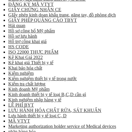
ĐĂNG KÝ MÃ VTYT
GIẤY CHỨNG NHẬN CE
GIấy phép kinh doan khẩu trang, găng tay, đồ phòng dịch
GIẤY PHÉP QUẢNG CÁO TBYT
Hải quan
Hồ sơ công bố Mỹ phẩm
Hồ sơ lưu hành
Hỗ trợ công khai giá
HS CODE
ISO 22000 THỰC PHẨM
Kê Khai Giá 2022
Kê khai giá Thiết bị y tế
Khai báo hóa chất
Kiểm nghiệm
Kiểm nghiệm thiết bị y tế trong nước
Kiểm tra chất lượng
Kinh doanh Mỹ phẩm
Kinh doanh thiết bị y tế loại B,C,D cần gì
Kinh nghiệm nhập hàng y tế
LỆ PHÍ BYT
LƯU HÀNH HÓA CHẤT RỬA, SÁT KHUẨN
Lưu hành thiết bị y tế loại C, D
MÃ VTYT
Marketing authorization holder service of Medical devices
nhãn hàng hóa