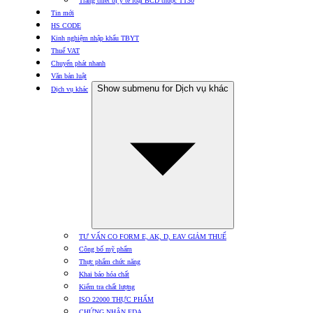
Trang thiết bị y tế loại BCD thuộc TT30
Tin mới
HS CODE
Kinh nghiệm nhập khẩu TBYT
Thuế VAT
Chuyển phát nhanh
Văn bản luật
Show submenu for Dịch vụ khác
Dịch vụ khác
TƯ VẤN CO FORM E, AK, D, EAV GIẢM THUẾ
Công bố mỹ phẩm
Thực phẩm chức năng
Khai báo hóa chất
Kiểm tra chất lượng
ISO 22000 THỰC PHẨM
CHỨNG NHẬN FDA