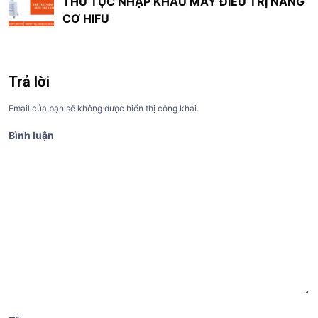
THỦ TỤC NHẬP KHẨU MÁY ĐIỀU TRỊ NÂNG
h
CƠ HIFU
ư
ớ
n
Trả lời
g
Email của bạn sẽ không được hiển thị công khai.
b
à
Bình luận
i
v
i
ế
t