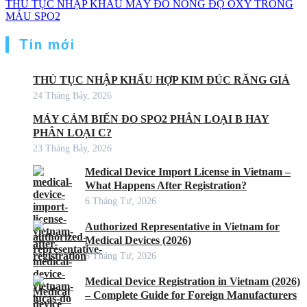
THỦ TỤC NHẬP KHẨU MÁY ĐO NỒNG ĐỘ OXY TRONG
MÁU SPO2
Tin mới
THỦ TỤC NHẬP KHẨU HỢP KIM ĐÚC RĂNG GIẢ
24 Tháng Bảy, 2026
MÁY CẢM BIẾN ĐO SPO2 PHÂN LOẠI B HAY
PHÂN LOẠI C?
23 Tháng Bảy, 2026
Medical Device Import License in Vietnam –
What Happens After Registration?
6 Tháng Tư, 2026
Authorized Representative in Vietnam for
Medical Devices (2026)
6 Tháng Tư, 2026
Medical Device Registration in Vietnam (2026)
– Complete Guide for Foreign Manufacturers