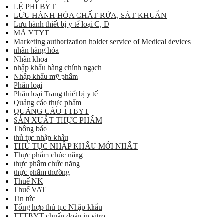
LỆ PHÍ BYT
LƯU HÀNH HÓA CHẤT RỬA, SÁT KHUẨN
Lưu hành thiết bị y tế loại C, D
MÃ VTYT
Marketing authorization holder service of Medical devices
nhãn hàng hóa
Nhãn khoa
nhập khẩu hàng chính ngạch
Nhập khẩu mỹ phẩm
Phân loại
Phân loại Trang thiết bị y tế
Quảng cáo thực phẩm
QUẢNG CÁO TTBYT
SẢN XUẤT THỰC PHẨM
Thông báo
thủ tục nhập khẩu
THỦ TỤC NHẬP KHẨU MỚI NHẤT
Thực phẩm chức năng
thực phẩm chức năng
thực phẩm thường
Thuế NK
Thuế VAT
Tin tức
Tổng hợp thủ tục Nhập khẩu
TTTBYT chuẩn đoán in vitro