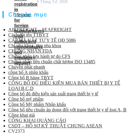
6 Tháng Tư, 2026
Chuyên mục
AIRFREIGHT – SEAFREIGHT
Cách đặt tên TTBYT
CẤP MÃ VẬT TƯ Y TẾ QĐ 5086
Chỉ nha khoa, tăm nha khoa
CHỨNG NHẬN FDA
Chứng nhận lưu hành tự do CFS
Chứng nhận tiêu chuẩn chất lượng ISO 13485
Chuyển phát nhanh
công bố A nhập khẩu
Công bố B hàng TBYT
CÔNG BỐ ĐỦ ĐIỀU KIỆN MUA BÁN THIẾT BỊ Y TẾ
LOẠI B,C,D
Công bố đủ điều kiện sản xuất trang thiết bị y tế
Công bố mỹ phẩm
Công bố Mỹ phẩm Nhập khẩu
Công bố tiêu chuẩn áp dụng đối với trang thiết bị y tế loại A, B
Công khai giá
CÔNG KHAI QUẢNG CÁO
CSDT – HỒ SƠ KỸ THUẬT CHUNG ASEAN
CV2373