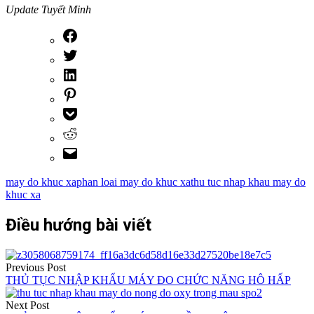
Update Tuyết Minh
may do khuc xa
phan loai may do khuc xa
thu tuc nhap khau may do
khuc xa
Điều hướng bài viết
Previous Post
THỦ TỤC NHẬP KHẨU MÁY ĐO CHỨC NĂNG HÔ HẤP
Next Post