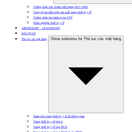
Chứng nhận tiêu chuẩn chất lượng ISO 13485
Công bố đủ điều kiện sản xuất trang thiết bị y tế
Chứng nhận lưu hành tự do CFS
Kiểm nghiệm thiết bị y tế
AIRFREIGHT – SEAFREIGHT
HẢI QUAN
Show submenu for Thủ tục các mặt hàng
Thủ tục các mặt hàng
Danh mục trang thiết bị y tế đã thông quan
Trang thiết bị y tế loại A
Trang thiết bị y tế loại BCD