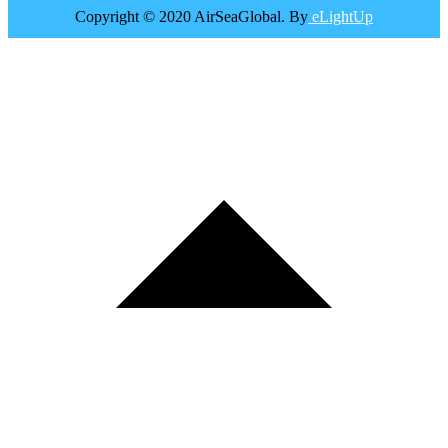
Copyright © 2020 AirSeaGlobal. By
eLightUp