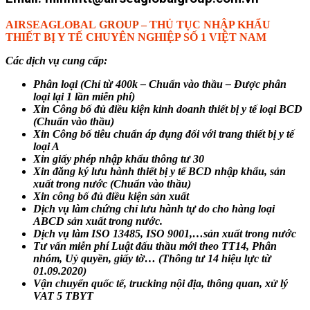
AIRSEAGLOBAL
GROUP –
THỦ TỤC NHẬP KHẨU
THIẾT BỊ Y TẾ CHUYÊN NGHIỆP SỐ 1 VIỆT NAM
Các dịch vụ cung cấp:
Phân loại (Chỉ từ 400k – Chuẩn vào thầu – Được phân
loại lại 1 lần miễn phí)
Xin Công bố đủ điều kiện kinh doanh thiết bị y tế loại BCD
(Chuẩn vào thầu)
Xin Công bố tiêu chuẩn áp dụng đối với trang thiết bị y tế
loại A
Xin giấy phép nhập khẩu thông tư 30
Xin đăng ký lưu hành thiết bị y tế BCD nhập khẩu, sản
xuất trong nước (Chuẩn vào thầu)
Xin công bố đủ điều kiện sản xuất
Dịch vụ làm chứng chỉ lưu hành tự do cho hàng loại
ABCD sản xuất trong nước.
Dịch vụ làm ISO 13485, ISO 9001,…sản xuất trong nước
Tư vấn miễn phí Luật đấu thầu mới theo TT14, Phân
nhóm, Uỷ quyền, giấy tờ… (Thông tư 14 hiệu lực từ
01.09.2020)
Vận chuyển quốc tế, trucking nội địa, thông quan, xử lý
VAT 5 TBYT