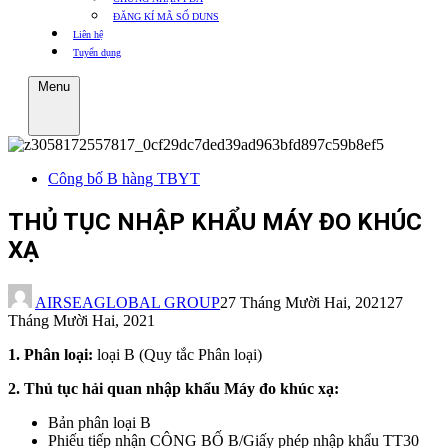
ĐĂNG KÍ MÃ SỐ DUNS
Liên hệ
Tuyển dụng
Menu
Công bố B hàng TBYT
THỦ TỤC NHẬP KHẨU MÁY ĐO KHÚC
XẠ
AIRSEAGLOBAL GROUP
27 Tháng Mười Hai, 2021
27
Tháng Mười Hai, 2021
1. Phân loại:
loại B (Quy tắc Phân loại)
2. Thủ tục hải quan nhập khẩu Máy đo khúc xạ:
Bản phân loại B
Phiếu tiếp nhận CÔNG BỐ B/Giấy phép nhập khẩu TT30