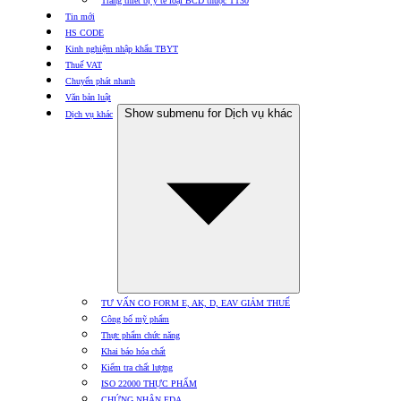
Trang thiết bị y tế loại BCD thuộc TT30
Tin mới
HS CODE
Kinh nghiệm nhập khẩu TBYT
Thuế VAT
Chuyển phát nhanh
Văn bản luật
Show submenu for Dịch vụ khác
Dịch vụ khác
TƯ VẤN CO FORM E, AK, D, EAV GIẢM THUẾ
Công bố mỹ phẩm
Thực phẩm chức năng
Khai báo hóa chất
Kiểm tra chất lượng
ISO 22000 THỰC PHẨM
CHỨNG NHẬN FDA