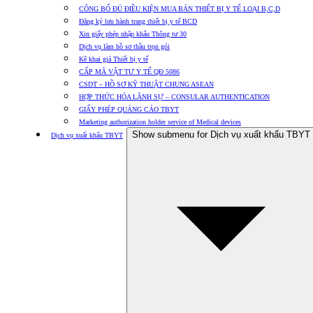
CÔNG BỐ ĐỦ ĐIỀU KIỆN MUA BÁN THIẾT BỊ Y TẾ LOẠI B,C,D
Đăng ký lưu hành trang thiết bị y tế BCD
Xin giấy phép nhập khẩu Thông tư 30
Dịch vụ làm hồ sơ thầu trọn gói
Kê khai giá Thiết bị y tế
CẤP MÃ VẬT TƯ Y TẾ QĐ 5086
CSDT – HỒ SƠ KỸ THUẬT CHUNG ASEAN
HỢP THỨC HÓA LÃNH SỰ – CONSULAR AUTHENTICATION
GIẤY PHÉP QUẢNG CÁO TBYT
Marketing authorization holder service of Medical devices
Show submenu for Dịch vụ xuất khẩu TBYT
Dịch vụ xuất khẩu TBYT