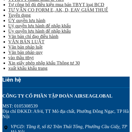
Tự công bố đủ điều kiện mua bán TBYT loại BCD
TƯ VẤN CO FORM E, AK, D, EAV GIẢM THUẾ
Tuyển dụng
ỦY quyền lưu hành
Uỷ quyền lưu hành để nhập khẩu
Ủy quyền lưu hành để nhập khẩu
Văn bản chỉ đạo điều hành
VĂN BẢN LUẬT
Văn bản pháp luật
Văn bản pháp quy
vào thầu ttbyt
Xin giấy phép nhập khẩu Thông tư 30
xuất khẩu khẩu trang
Liên hệ
CÔNG TY CỔ PHẦN TẬP ĐOÀN AIRSEAGLOBAL
MST: 0105308539
Địa chỉ ĐKKD: A9/4, TT Mỏ địa chất, Phường Đông Ngạc, TP Hà
Nội
VPGD: Tầng 8, số 82 Trần Thái Tông, Phường Cầu Giấy, TP
Hà Nội