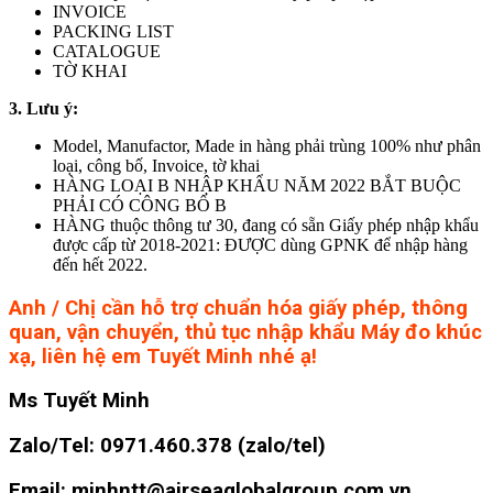
INVOICE
PACKING LIST
CATALOGUE
TỜ KHAI
3. Lưu ý:
Model, Manufactor, Made in hàng phải trùng 100% như phân
loại, công bố, Invoice, tờ khai
HÀNG LOẠI B NHẬP KHẨU NĂM 2022 BẮT BUỘC
PHẢI CÓ CÔNG BỐ B
HÀNG thuộc thông tư 30, đang có sẵn Giấy phép nhập khẩu
được cấp từ 2018-2021: ĐƯỢC dùng GPNK để nhập hàng
đến hết 2022.
Anh / Chị cần hỗ trợ chuẩn hóa giấy phép, thông
quan, vận chuyển, thủ tục nhập khẩu Máy đo khúc
xạ, liên hệ em Tuyết Minh nhé ạ!
Ms Tuyết Minh
Zalo/Tel: 0971.460.378 (zalo/tel)
Email: minhntt@airseaglobalgroup.com.vn