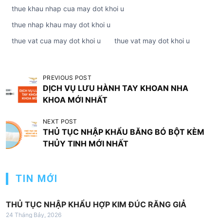
thue khau nhap cua may dot khoi u
thue nhap khau may dot khoi u
thue vat cua may dot khoi u
thue vat may dot khoi u
Đ
PREVIOUS POST
DỊCH VỤ LƯU HÀNH TAY KHOAN NHA
i
KHOA MỚI NHẤT
ề
u
NEXT POST
THỦ TỤC NHẬP KHẨU BĂNG BÓ BỘT KÈM
h
THỦY TINH MỚI NHẤT
ư
ớ
TIN MỚI
n
g
THỦ TỤC NHẬP KHẨU HỢP KIM ĐÚC RĂNG GIẢ
b
24 Tháng Bảy, 2026