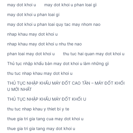
may dot khoi u
may dot khoi u phan loai gì
may dot khoi u phan loai gi
may dot khoi u phan loai quy tac may nhom nao
nhap khau may dot khoi u
nhap khau may dot khoi u nhu the nao
phan loai may dot khoi u
thu tuc hai quan may dot khoi u
Thủ tục nhập khẩu bàn may dot khoi u làm những gì
thu tuc nhap khau may dot khoi u
THỦ TỤC NHẬP KHẨU MÁY ĐỐT CAO TẦN – MÁY ĐỐT KHỐI
U MỚI NHẤT
THỦ TỤC NHẬP KHẨU MÁY ĐỐT KHỐI U
thu tuc nhap khau y thiet bi y te
thue gia tri gia tang cua may dot khoi u
thue gia tri gia tang may dot khoi u