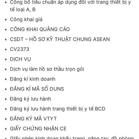
Công bố tiêu chuẩn áp dụng đối với trang thiết bị y
tế loại A, B
Công khai giá
CÔNG KHAI QUẢNG CÁO
CSDT – HỒ SƠ KỸ THUẬT CHUNG ASEAN
CV2373
DỊCH VỤ
Dịch vụ làm hồ sơ thầu trọn gói
Đăng kí kinh doanh
ĐĂNG KÍ MÃ SỐ DUNS
Đăng ký lưu hành
Đăng ký lưu hành trang thiết bị y tế BCD
ĐĂNG KÝ MÃ VTYT
GIẤY CHỨNG NHẬN CE
GIấy phép kinh doan khẩu trang, găng tay, đồ phòng