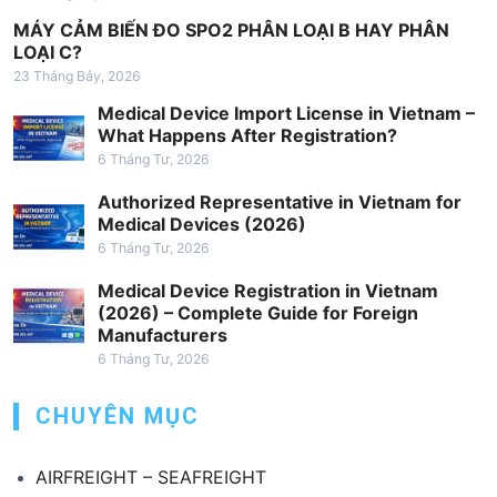
à
MÁY CẢM BIẾN ĐO SPO2 PHÂN LOẠI B HAY PHÂN
i
LOẠI C?
23 Tháng Bảy, 2026
v
Medical Device Import License in Vietnam –
i
What Happens After Registration?
ế
6 Tháng Tư, 2026
t
Authorized Representative in Vietnam for
Medical Devices (2026)
6 Tháng Tư, 2026
Medical Device Registration in Vietnam
(2026) – Complete Guide for Foreign
Manufacturers
6 Tháng Tư, 2026
CHUYÊN MỤC
AIRFREIGHT – SEAFREIGHT