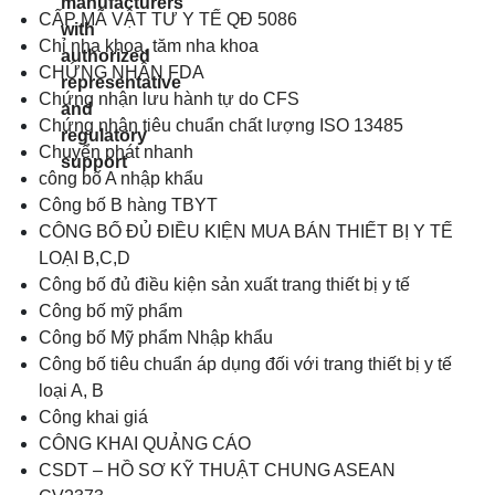
CẤP MÃ VẬT TƯ Y TẾ QĐ 5086
Chỉ nha khoa, tăm nha khoa
CHỨNG NHẬN FDA
Chứng nhận lưu hành tự do CFS
Chứng nhận tiêu chuẩn chất lượng ISO 13485
Chuyển phát nhanh
công bố A nhập khẩu
Công bố B hàng TBYT
CÔNG BỐ ĐỦ ĐIỀU KIỆN MUA BÁN THIẾT BỊ Y TẾ
LOẠI B,C,D
Công bố đủ điều kiện sản xuất trang thiết bị y tế
Công bố mỹ phẩm
Công bố Mỹ phẩm Nhập khẩu
Công bố tiêu chuẩn áp dụng đối với trang thiết bị y tế
loại A, B
Công khai giá
CÔNG KHAI QUẢNG CÁO
CSDT – HỒ SƠ KỸ THUẬT CHUNG ASEAN