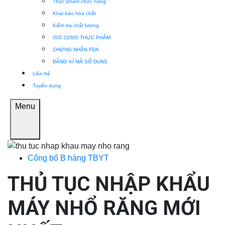
Thực phẩm chức năng
Khai báo hóa chất
Kiểm tra chất lượng
ISO 22000 THỰC PHẨM
CHỨNG NHẬN FDA
ĐĂNG KÍ MÃ SỐ DUNS
Liên hệ
Tuyển dụng
Menu
Công bố B hàng TBYT
THỦ TỤC NHẬP KHẨU
MÁY NHỔ RĂNG MỚI