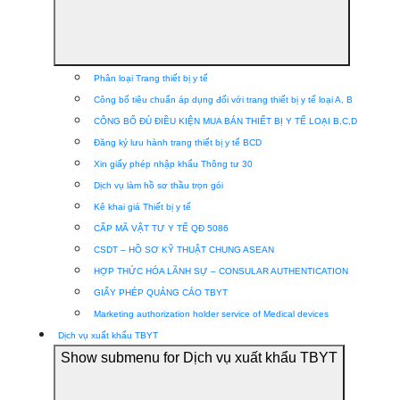
Phân loại Trang thiết bị y tế
Công bố tiêu chuẩn áp dụng đối với trang thiết bị y tế loại A, B
CÔNG BỐ ĐỦ ĐIỀU KIỆN MUA BÁN THIẾT BỊ Y TẾ LOẠI B,C,D
Đăng ký lưu hành trang thiết bị y tế BCD
Xin giấy phép nhập khẩu Thông tư 30
Dịch vụ làm hồ sơ thầu trọn gói
Kê khai giá Thiết bị y tế
CẤP MÃ VẬT TƯ Y TẾ QĐ 5086
CSDT – HỒ SƠ KỸ THUẬT CHUNG ASEAN
HỢP THỨC HÓA LÃNH SỰ – CONSULAR AUTHENTICATION
GIẤY PHÉP QUẢNG CÁO TBYT
Marketing authorization holder service of Medical devices
Dịch vụ xuất khẩu TBYT
Show submenu for Dịch vụ xuất khẩu TBYT