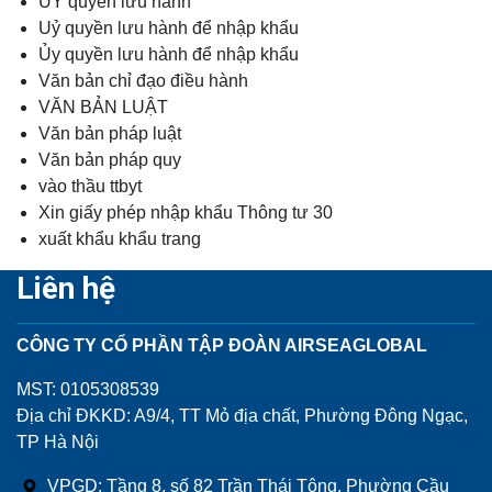
ỦY quyền lưu hành
Uỷ quyền lưu hành để nhập khẩu
Ủy quyền lưu hành để nhập khẩu
Văn bản chỉ đạo điều hành
VĂN BẢN LUẬT
Văn bản pháp luật
Văn bản pháp quy
vào thầu ttbyt
Xin giấy phép nhập khẩu Thông tư 30
xuất khẩu khẩu trang
Liên hệ
CÔNG TY CỔ PHẦN TẬP ĐOÀN AIRSEAGLOBAL
MST: 0105308539
Địa chỉ ĐKKD: A9/4, TT Mỏ địa chất, Phường Đông Ngạc,
TP Hà Nội
VPGD: Tầng 8, số 82 Trần Thái Tông, Phường Cầu