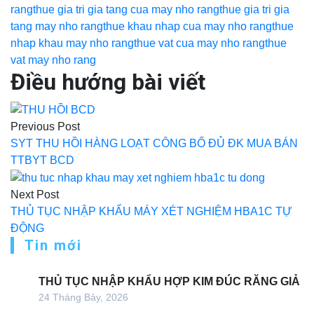
rang
thue gia tri gia tang cua may nho rang
thue gia tri gia
tang may nho rang
thue khau nhap cua may nho rang
thue
nhap khau may nho rang
thue vat cua may nho rang
thue
vat may nho rang
Điều hướng bài viết
Previous Post
SYT THU HỒI HÀNG LOẠT CÔNG BỐ ĐỦ ĐK MUA BÁN
TTBYT BCD
Next Post
THỦ TỤC NHẬP KHẨU MÁY XÉT NGHIỆM HBA1C TỰ
ĐỘNG
Tin mới
THỦ TỤC NHẬP KHẨU HỢP KIM ĐÚC RĂNG GIẢ
24 Tháng Bảy, 2026