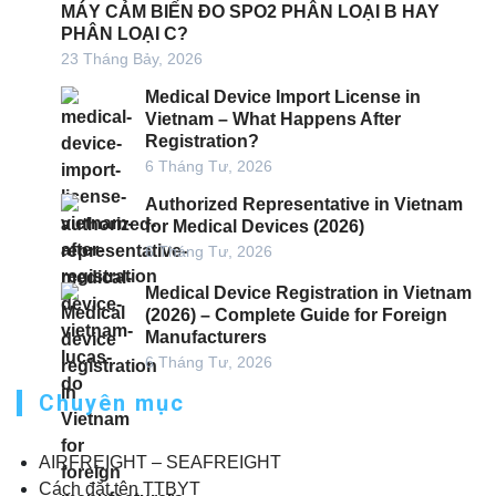
MÁY CẢM BIẾN ĐO SPO2 PHÂN LOẠI B HAY
PHÂN LOẠI C?
23 Tháng Bảy, 2026
Medical Device Import License in
Vietnam – What Happens After
Registration?
6 Tháng Tư, 2026
Authorized Representative in Vietnam
for Medical Devices (2026)
6 Tháng Tư, 2026
Medical Device Registration in Vietnam
(2026) – Complete Guide for Foreign
Manufacturers
6 Tháng Tư, 2026
Chuyên mục
AIRFREIGHT – SEAFREIGHT
Cách đặt tên TTBYT