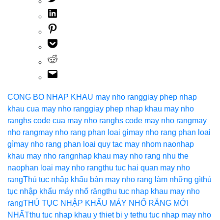
CONG BO NHAP KHAU may nho rang
giay phep nhap
khau cua may nho rang
giay phep nhap khau may nho
rang
hs code cua may nho rang
hs code may nho rang
may
nho rang
may nho rang phan loai gi
may nho rang phan loai
gì
may nho rang phan loai quy tac may nhom nao
nhap
khau may nho rang
nhap khau may nho rang nhu the
nao
phan loai may nho rang
thu tuc hai quan may nho
rang
Thủ tục nhập khẩu bàn may nho rang làm những gì
thủ
tục nhập khẩu máy nhổ răng
thu tuc nhap khau may nho
rang
THỦ TỤC NHẬP KHẨU MÁY NHỔ RĂNG MỚI
NHẤT
thu tuc nhap khau y thiet bi y te
thu tuc nhap may nho